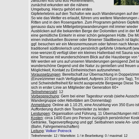
zwischen 400 und 800 Höhenmetern,
zunächst erkunden wir die nähere
Umgebung. Hierzu gehört ein erstes
Gipfelerlebnis auf den Tschafon wie auch Wanderungen auf der 
So wie das Wetter es erlaubt, führen uns weitere Wanderungen 
Ritten und in den Rosengarten. Zum Programm gehören Gipfelt
genauso dazu wie Mittelgebirgswanderungen mit immer wieder 
Ausblicken auf die bekannten Berge der Dolomiten und in der Mi
eine gemütliche Einkehr in einer schön gelegenen Hütte. Die Mög
einen individuellen Bozener oder Brixener Stadtbesuch ist tägl
ggf. besuchen wir ein Messnermuseum oder fahren nach Meran
traditionell südtirolerisch und persönlich geführte Unterkunft (w
rose-wenzer.it) verfügt über ein kleines Hallenbad mit Sauna so
eine Terrasse mit wunderschönem Blick auf die Hausberge von 
Wir werden wir uns auf unseren Wanderungen genügend Zeit la
wunderschöne Gegend und die Natur zu genießen und freuen u
Möglichkeit, Kontakt zu Einheimischen aufzunehmen.
Voraussetzungen
: Bereitschaft zur Übernachtung in Doppelzim
(Einzelzimmer nach Verfügbarkeit, Aufpreis 10 Euro pro Tag), Trit
und Schwindelfreiheit für leicht ausgesetzte Bergwege Diese Tou
sich in erster Linie an Mitglieder der Generation 60+
Teilnehmerzahl
: 12
Vorbesprechung
: Gern bei einer Tagestour vorab (siehe Aussc
Wandergruppe oder Aktivitäten am Donnerstag)
Anmeldung
: Online ab 1.10.25, eine Anzahlung von 350 Euro is
Aufforderung durch den Tourenleiter zu leisten
Leistungen
: Organisation und Führung, 11 Übernachtungen mit
Kosten
: circa 1400 Euro pro Person zuzüglich persönlicher Kos
Getränke, Tagesverpflegung und ggf. Seilbahnen sowie An- und
(Bahn, Fahrgemeinschaften)
Leitung
:
Volker Potreck
Teilnehmende: 12 / Warteliste: 1 / in Bearbeitung: 0
/ maximal: 12