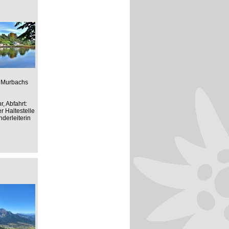
s Murbachs
, Abfahrt:
r Haltestelle
derleiterin