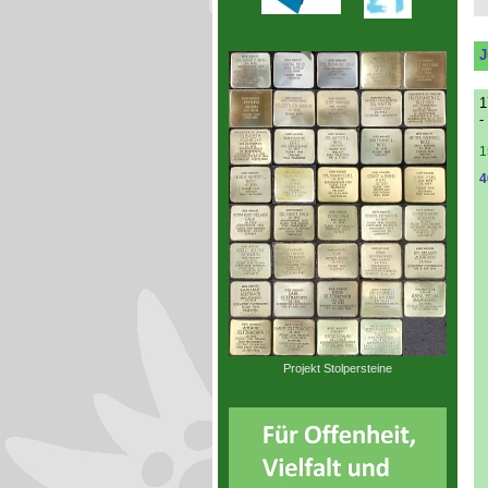
J
1
-
1
4
Projekt Stolpersteine