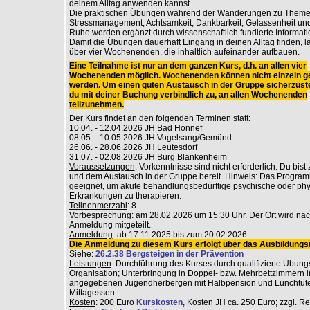
deinem Alltag anwenden kannst.
Die praktischen Übungen während der Wanderungen zu Theme
Stressmanagement, Achtsamkeit, Dankbarkeit, Gelassenheit und
Ruhe werden ergänzt durch wissenschaftlich fundierte Informati
Damit die Übungen dauerhaft Eingang in deinen Alltag finden, lä
über vier Wochenenden, die inhaltlich aufeinander aufbauen.
Eine Teilnahme ist nur an dem ganzen Kurs, d.h. an allen vier
Wochenenden möglich. Wochenenden können nicht einzeln g
werden. Um einen guten Austausch in der Gruppe sicherzuste
du mit deiner Buchung verbindlich zu, an allen Wochenenden
teilzunehmen.
Der Kurs findet an den folgenden Terminen statt:
10.04. - 12.04.2026 JH Bad Honnef
08.05. - 10.05.2026 JH Vogelsang/Gemünd
26.06. - 28.06.2026 JH Leutesdorf
31.07. - 02.08.2026 JH Burg Blankenheim
Voraussetzungen
: Vorkenntnisse sind nicht erforderlich. Du bist
und dem Austausch in der Gruppe bereit. Hinweis: Das Programm
geeignet, um akute behandlungsbedürftige psychische oder ph
Erkrankungen zu therapieren.
Teilnehmerzahl
: 8
Vorbesprechung
: am 28.02.2026 um 15:30 Uhr. Der Ort wird na
Anmeldung mitgeteilt.
Anmeldung
: ab 17.11.2025 bis zum 20.02.2026:
Die Anmeldung zu diesem Kurs erfolgt über das Ausbildungsr
Siehe:
26.2.38 Bergsteigen in der Prävention
Leistungen
: Durchführung des Kurses durch qualifizierte Übungs
Organisation; Unterbringung in Doppel- bzw. Mehrbettzimmern i
angegebenen Jugendherbergen mit Halbpension und Lunchtüt
Mittagessen
Kosten
: 200 Euro
Kurskosten
, Kosten JH ca. 250 Euro; zzgl. R