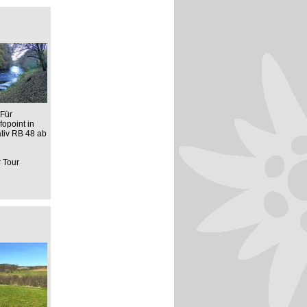
 Für
opoint in
ativ RB 48 ab
r Tour