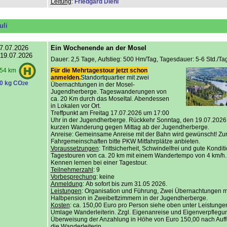
Leitung
:
Friedgard Diehl
uli
7.07.2026
Ein Wochenende an der Mosel
 19.07.2026
Dauer: 2,5 Tage, Aufstieg: 500 Hm/Tag, Tagesdauer: 5-6 Std./Tag
Für die Mehrtagestour jetzt schon
54 km
anmelden.
Standortquartier mit zwei
0 kg CO
e
2
Übernachtungen in der Mosel-
Jugendherberge. Tageswanderungen von
ca. 20 Km durch das Moseltal. Abendessen
in Lokalen vor Ort.
Treffpunkt am Freitag 17.07.2026 um 17:00
Uhr in der Jugendherberge. Rückkehr Sonntag, den 19.07.2026
kurzen Wanderung gegen Mittag ab der Jugendherberge.
Anreise: Gemeinsame Anreise mit der Bahn wird gewünscht! Zur
Fahrgemeinschaften bitte PKW Mitfahrplätze anbieten.
Voraussetzungen
: Trittsicherheit, Schwindelfrei und gute Konditi
Tagestouren von ca. 20 km mit einem Wandertempo von 4 km/h.
Kennen lernen bei einer Tagestour.
Teilnehmerzahl
: 9
Vorbesprechung
: keine
Anmeldung
: Ab sofort bis zum 31.05 2026.
Leistungen
: Organisation und Führung, Zwei Übernachtungen m
Halbpension in Zweibettzimmern in der Jugendherberge.
Kosten
: ca. 150,00 Euro pro Person siehe oben unter Leistungen
Umlage Wanderleiterin. Zzgl. Eigenanreise und Eigenverpflegu
Überweisung der Anzahlung in Höhe von Euro 150,00 nach Auf
die Wanderleiterin.