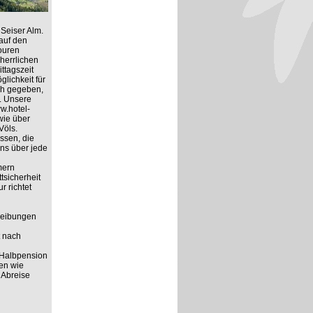
Seiser Alm.
auf den
ouren
herrlichen
ttagszeit
lichkeit für
ich gegeben,
. Unsere
ww.hotel-
wie über
Völs.
ssen, die
ns über jede
mern
tsicherheit
r richtet
hreibungen
t nach
 Halbpension
ten wie
 Abreise