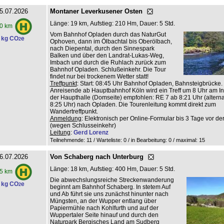
5.07.2026
Montaner Leverkusener Osten
Länge: 19 km, Aufstieg: 210 Hm, Dauer: 5 Std.
0 km
Vom Bahnhof Opladen durch das NaturGut
 kg CO
e
2
Ophoven, dann im Ölbachtal bis Oberölbach,
nach Diepental, durch den Sinnespark
Balken und über den Landrat-Lukas-Weg,
Imbach und durch die Ruhlach zurück zum
Bahnhof Opladen. Schlußeinkehr. Die Tour
findet nur bei trockenem Wetter statt!
Treffpunkt
: Start: 08:45 Uhr Bahnhof Opladen, Bahnsteigbrücke.
Anreisende ab Hauptbahnhof Köln wird ein Treff um 8 Uhr am Inf
der Haupthalle (Domseite) empfohlen: RE 7 ab 8:21 Uhr (altern
8:25 Uhr) nach Opladen. Die Tourenleitung kommt direkt zum
Wandertreffpunkt.
Anmeldung
: Elektronisch per Online-Formular bis 3 Tage vor de
(wegen Schlusseinkehr)
Leitung
:
Gerd Lorenz
Teilnehmende: 11 / Warteliste: 0 / in Bearbeitung: 0
/ maximal: 15
6.07.2026
Von Schaberg nach Unterburg
Länge: 18 km, Aufstieg: 400 Hm, Dauer: 5 Std.
5 km
Die abwechslungsreiche Streckenwanderung
 kg CO
e
2
beginnt am Bahnhof Schaberg. In stetem Auf
und Ab führt sie uns zunächst hinunter nach
Müngsten, an der Wupper entlang über
Papiermühle nach Kohlfurth und auf der
Wuppertaler Seite hinauf und durch den
Naturpark Bergisches Land am Sudberg