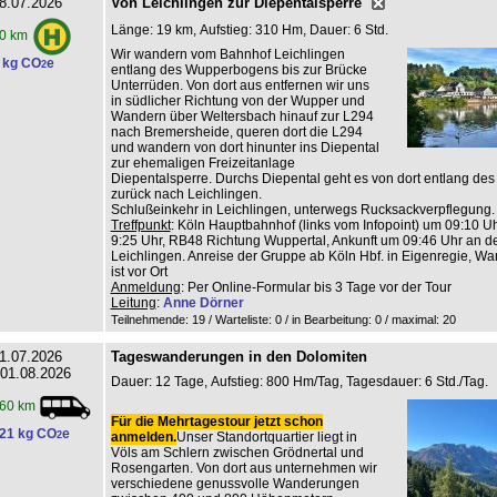
8.07.2026
Von Leichlingen zur Diepentalsperre
Länge: 19 km, Aufstieg: 310 Hm, Dauer: 6 Std.
0 km
Wir wandern vom Bahnhof Leichlingen
 kg CO
e
2
entlang des Wupperbogens bis zur Brücke
Unterrüden. Von dort aus entfernen wir uns
in südlicher Richtung von der Wupper und
Wandern über Weltersbach hinauf zur L294
nach Bremersheide, queren dort die L294
und wandern von dort hinunter ins Diepental
zur ehemaligen Freizeitanlage
Diepentalsperre. Durchs Diepental geht es von dort entlang de
zurück nach Leichlingen.
Schlußeinkehr in Leichlingen, unterwegs Rucksackverpflegung.
Treffpunkt
: Köln Hauptbahnhof (links vom Infopoint) um 09:10 Uhr
9:25 Uhr, RB48 Richtung Wuppertal, Ankunft um 09:46 Uhr an de
Leichlingen. Anreise der Gruppe ab Köln Hbf. in Eigenregie, Wan
ist vor Ort
Anmeldung
: Per Online-Formular bis 3 Tage vor der Tour
Leitung
:
Anne Dörner
Teilnehmende: 19 / Warteliste: 0 / in Bearbeitung: 0
/ maximal: 20
1.07.2026
Tageswanderungen in den Dolomiten
 01.08.2026
Dauer: 12 Tage, Aufstieg: 800 Hm/Tag, Tagesdauer: 6 Std./Tag.
60 km
Für die Mehrtagestour jetzt schon
21 kg CO
e
2
anmelden.
Unser Standortquartier liegt in
Völs am Schlern zwischen Grödnertal und
Rosengarten. Von dort aus unternehmen wir
verschiedene genussvolle Wanderungen