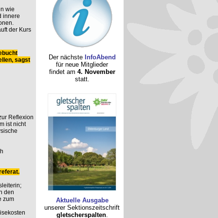
n wie
 innere
onen.
uft der Kurs
ebucht
Der nächste
InfoAbend
llen, sagst
für neue Mitglieder
findet am
4. November
statt.
 zur Reflexion
 ist nicht
ysische
ch
eferat.
leiterin;
n den
e zum
Aktuelle Ausgabe
unserer Sektionszeitschrift
eisekosten
gletscherspalten
.