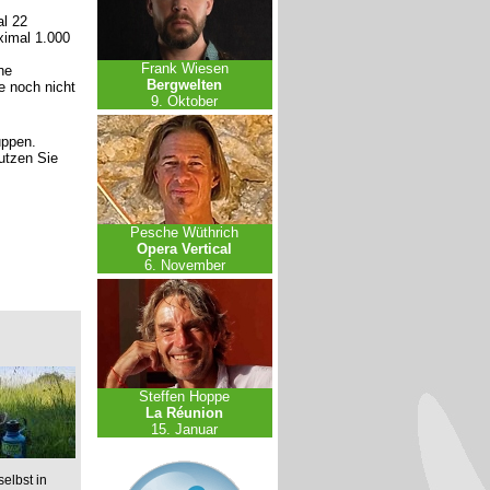
l 22
ximal 1.000
Frank Wiesen
ne
Bergwelten
e noch nicht
9. Oktober
uppen.
nutzen Sie
Pesche Wüthrich
Opera Vertical
6. November
Steffen Hoppe
La Réunion
15. Januar
elbst in