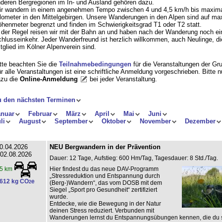
deren Bergregionen im In- und Ausland gehören dazu.
r wandern in einem angenehmen Tempo zwischen 4 und 4,5 km/h bis maxima
lometer in den Mittelgebirgen. Unsere Wanderungen in den Alpen sind auf ma
henmeter begrenzt und finden im Schwierigkeitsgrad T1 oder T2 statt.
 der Regel reisen wir mit der Bahn an und haben nach der Wanderung noch ei
hlusseinkehr. Jeder Wanderfreund ist herzlich willkommen, auch Neulinge, di
tglied im Kölner Alpenverein sind.
tte beachten Sie die
Teilnahmebedingungen
für die Veranstaltungen der Gr
r alle Veranstaltungen ist eine schriftliche Anmeldung vorgeschrieben. Bitte 
zu die
Online-Anmeldung
bei jeder Veranstaltung
.
u den nächsten Terminen
anuar
Februar
März
April
Mai
Juni
li
August
September
Oktober
November
Dezember
0.04.2026
NEU Bergwandern in der Prävention
 02.08.2026
Dauer: 12 Tage, Aufstieg: 600 Hm/Tag, Tagesdauer: 8 Std./Tag.
Hier findest du das neue DAV-Programm
5 km
„Stressreduktion und Entspannung durch
612 kg CO
e
2
(Berg-)Wandern“, das vom DOSB mit dem
Siegel „Sport pro Gesundheit“ zertifiziert
wurde.
Entdecke, wie die Bewegung in der Natur
deinen Stress reduziert. Verbunden mit
Wanderungen lernst du Entspannungsübungen kennen, die du s