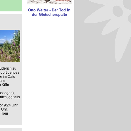
Otto Welter - Der Tod in
der Gletscherspalte
üderich zu
dort geht es
er im Café
 am
g Köln
stiegen),
ich, gg.falls
or 9:24 Uhr
 Uhr.
r Tour