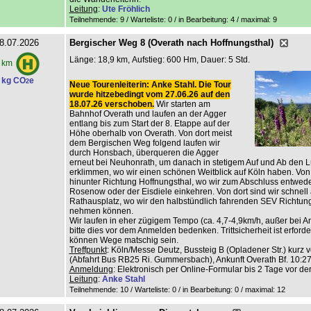
Leitung
:
Ute Fröhlich
Teilnehmende: 9 / Warteliste: 0 / in Bearbeitung: 4
/ maximal: 9
8.07.2026
Bergischer Weg 8 (Overath nach Hoffnungsthal)
Länge: 18,9 km, Aufstieg: 600 Hm, Dauer: 5 Std.
 km
 kg CO
e
2
Neue Tourenleiterin: Anke Stahl. Die Tour
wurde hitzebedingt vom 27.06.26 auf den
18.07.26 verschoben.
Wir starten am
Bahnhof Overath und laufen an der Agger
entlang bis zum Start der 8. Etappe auf der
Höhe oberhalb von Overath. Von dort meist
dem Bergischen Weg folgend laufen wir
durch Honsbach, überqueren die Agger
erneut bei Neuhonrath, um danach in stetigem Auf und Ab den L
erklimmen, wo wir einen schönen Weitblick auf Köln haben. Von 
hinunter Richtung Hoffnungsthal, wo wir zum Abschluss entwed
Rosenow oder der Eisdiele einkehren. Von dort sind wir schnell
Rathausplatz, wo wir den halbstündlich fahrenden SEV Richtun
nehmen können.
Wir laufen in eher zügigem Tempo (ca. 4,7-4,9km/h, außer bei An
bitte dies vor dem Anmelden bedenken. Trittsicherheit ist erforderl
können Wege matschig sein.
Treffpunkt
: Köln/Messe Deutz, Bussteig B (Opladener Str.) kurz v
(Abfahrt Bus RB25 Ri. Gummersbach), Ankunft Overath Bf. 10:27
Anmeldung
: Elektronisch per Online-Formular bis 2 Tage vor de
Leitung
:
Anke Stahl
Teilnehmende: 10 / Warteliste: 0 / in Bearbeitung: 0
/ maximal: 12