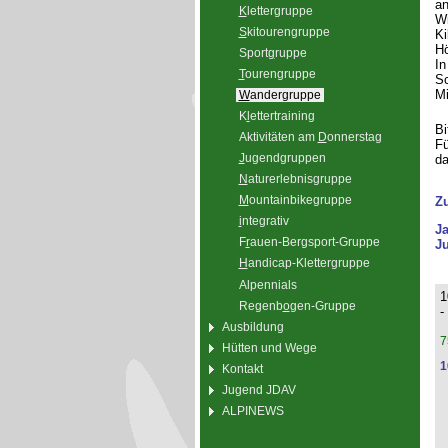
an
K
lettergruppe
Wi
S
kitourengruppe
Ki
Hö
Sport
g
ruppe
In
T
ourengruppe
Sc
Mi
W
andergruppe
K
l
ettertraining
Bi
Aktivitäten am
D
onnerstag
Fü
J
ugendgruppen
da
N
aturerlebnisgruppe
M
ountainbikegruppe
Z
i
ntegrativ
J
F
r
auen-Bergsport-Gruppe
Ju
H
andicap-Klettergruppe
Alpennials
1
Regenb
o
gen-Gruppe
-
Ausbildung
7
Hütten und Wege
1
Kontakt
Jugend JDAV
ALPINEWS