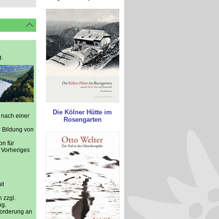
.
Die Kölner Hütte im
 nach einer
Rosengarten
 Bildung von
on für
 Vorheriges
it
 zzgl.
ng.
forderung an