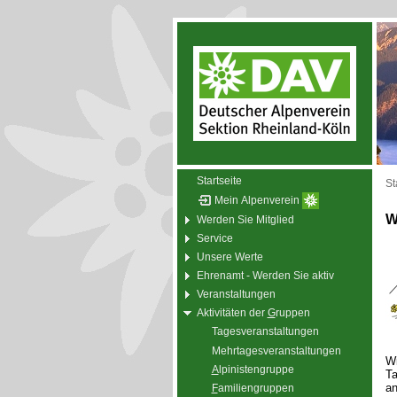
Startseite
St
Mein Alpenverein
W
Werden Sie Mitglied
Service
Unsere Werte
Ehrenamt - Werden Sie aktiv
Veranstaltungen
Aktivitäten der
G
ruppen
Tagesveranstaltungen
Mehrtagesveranstaltungen
Wi
A
lpinistengruppe
Ta
an
F
amiliengruppen