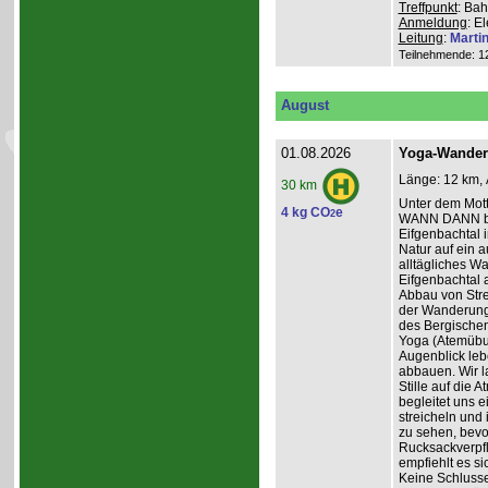
Treffpunkt
: Bah
Anmeldung
: E
Leitung
:
Marti
Teilnehmende: 12 
August
01.08.2026
Yoga-Wanderu
Länge: 12 km, 
30 km
Unter dem Mo
4 kg CO
e
2
WANN DANN be
Eifgenbachtal 
Natur auf ein 
alltägliches W
Eifgenbachtal a
Abbau von Stre
der Wanderung 
des Bergischen
Yoga (Atemübun
Augenblick leb
abbauen. Wir l
Stille auf die
begleitet uns 
streicheln und
zu sehen, bevo
Rucksackverpfle
empfiehlt es si
Keine Schluss