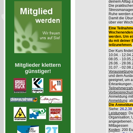
deinem Alltag
Die praktisch
Stressmanageme
Ruhe werden er
Damit die Übung
über vier Woch
Eine Teilnahme
Wochenenden m
werden. Um ei
du mit deiner
teilzunehmen.
Der Kurs findet
10.04. - 12.04
08.05. - 10.0
26.06. - 28.06
Mitglieder klettern
31.07. - 02.08
günstiger!
Voraussetzung
und dem Austau
geeignet, um a
Erkrankungen z
Teilnehmerzah
Vorbesprechu
Anmeldung mitg
Anmeldung
: a
Die Anmeldung
Siehe:
26.2.38
Leistungen
: D
Organisation; 
angegebenen J
Mittagessen
Kosten
: 200 E