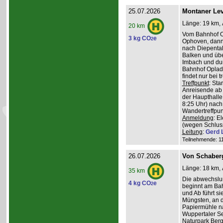
25.07.2026
Montaner Lev
Länge: 19 km, 
20 km
Vom Bahnhof O
3 kg CO
e
2
Ophoven, dann 
nach Diepental
Balken und üb
Imbach und du
Bahnhof Oplade
findet nur bei 
Treffpunkt
: Sta
Anreisende ab 
der Haupthalle
8:25 Uhr) nach
Wandertreffpun
Anmeldung
: E
(wegen Schlus
Leitung
:
Gerd 
Teilnehmende: 11 
26.07.2026
Von Schaber
Länge: 18 km, 
35 km
Die abwechslu
4 kg CO
e
2
beginnt am Bah
und Ab führt s
Müngsten, an 
Papiermühle na
Wuppertaler Se
Naturpark Ber