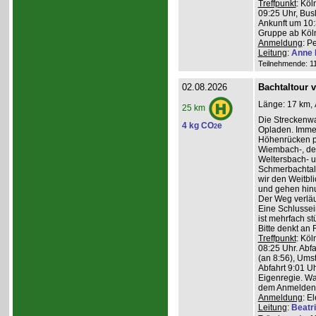
Treffpunkt
: Köl
09:25 Uhr, Bus
Ankunft um 10:3
Gruppe ab Köln
Anmeldung
: P
Leitung
:
Anne 
Teilnehmende: 11 
02.08.2026
Bachtaltour 
Länge: 17 km, 
25 km
Die Streckenw
4 kg CO
e
2
Opladen. Imme
Höhenrücken pa
Wiembach-, des
Weltersbach- u
Schmerbachtal
wir den Weitbl
und gehen hinu
Der Weg verläu
Eine Schlussein
ist mehrfach st
Bitte denkt an
Treffpunkt
: Köl
08:25 Uhr. Abf
(an 8:56), Ums
Abfahrt 9:01 Uh
Eigenregie. Wa
dem Anmelden
Anmeldung
: E
Leitung
:
Beatr