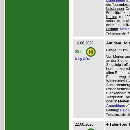
die Tourenleit
Leistungen
: O
Frühstück, Kur
Kosten
: ca. 4
selbst, dreimal
der Küche mitz
Leitung
:
Meike
Teilnehmende: 7 /
16.08.2026
Auf dem Hol
Länge: 22 km, 
50 km
Von Merten aus
6 kg CO
e
2
an der Sieg ent
Siegsteig treff
herunterkommt.
alten Römerstr
Erlebnisweg ‚H
Winterscheid, 
Schreckenberg 
Drisch verlass
Blankenberg z
Treffpunkt
: Köl
oder in Merten
Anmeldung
Leitung
:
Hajo 
Teilnehmende: 20 
22.08.2026
4-Täler-Tour 