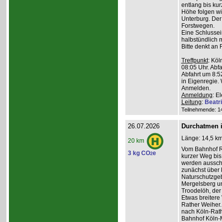
entlang bis kur
Höhe folgen wi
Unterburg. Der
Forstwegen.
Eine Schlussein
halbstündlich 
Bitte denkt an
Treffpunkt
: Köl
08:05 Uhr. Abfa
Abfahrt um 8:5
in Eigenregie. 
Anmelden.
Anmeldung
: E
Leitung
:
Beatr
Teilnehmende: 14 
26.07.2026
Durchatmen i
Länge: 14,5 km
20 km
Vom Bahnhof Rö
3 kg CO
e
2
kurzer Weg bis 
werden ausschl
zunächst über 
Naturschutzge
Mergelsberg u
Troodelöh, der
Etwas breiter
Rather Weiher. 
nach Köln-Rath
Bahnhof Köln-M