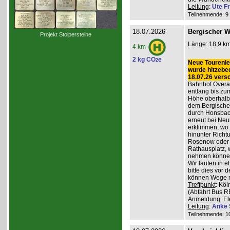
Leitung
:
Ute Fr
Teilnehmende: 9 /
18.07.2026
Bergischer W
Projekt Stolpersteine
Länge: 18,9 km
4 km
2 kg CO
e
2
Neue Tourenlei
wurde hitzebe
18.07.26 vers
Bahnhof Overat
entlang bis zum
Höhe oberhalb 
dem Bergischen
durch Honsbac
erneut bei Neu
erklimmen, wo 
hinunter Richt
Rosenow oder d
Rathausplatz, 
nehmen könne
Wir laufen in 
bitte dies vor 
können Wege m
Treffpunkt
: Köl
(Abfahrt Bus R
Anmeldung
: E
Leitung
:
Anke 
Teilnehmende: 10 