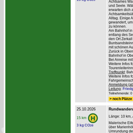
2
Achtsames Wand
und Seele. Wä
erwarten dich
Achtsamkeitsüb
Alltag. Einige 
gewandert, um
zu können.
Am Bahnhof in
entlang des Se
den Ort Zerkall
Buntsandsteinr
mit schönen Au
Zurück in Ober
Bahnhof in Obe
Bei Anreise mi
Weitere Infos 
Tourenleiterin
Treffpunkt
: Ba
Weitere Infos 
Fahrgemeinscha
Anmeldung (ab
Leitung
:
Friedg
Teilnehmende: 0 /
> noch Plätze 
25.10.2026
Rundwanderu
Länge: 10 km, 
15 km
Malerische Ei
3 kg CO
e
2
über Marienhöh
Umrundung de