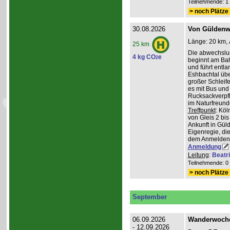
Teilnehmende: 1 /
> noch Plätze 
30.08.2026
Von Güldenwe
Länge: 20 km, 
25 km
Die abwechslu
4 kg CO
e
2
beginnt am Ba
und führt entl
Eshbachtal üb
großer Schleife
es mit Bus und
Rucksackverpfl
im Naturfreun
Treffpunkt
: Köl
von Gleis 2 bis
Ankunft in Gül
Eigenregie, die
dem Anmelden
Anmeldung
Leitung
:
Beatr
Teilnehmende: 0 /
> noch Plätze 
September
06.09.2026
Wanderwoche 
- 12.09.2026