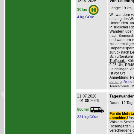
18.07.2026
Von Leichlin
Länge: 19 km, 
30 km
Wir wandern v
4 kg CO
e
2
entlang des W
Unterrüden. Vo
in südlicher R
Wandern über 
nach Bremershe
und wandern vo
zur ehemaligen
Diepentalsperr
zurück nach Le
Schlußeinkehr 
Treffpunkt
: Köl
9:25 Uhr, RB48
Leichlingen. A
ist vor Ort
Anmeldung
: P
Leitung
:
Anne 
Teilnehmende: 19 
21.07.2026
Tageswander
- 01.08.2026
Dauer: 12 Tage
860 km
Für die Mehrta
221 kg CO
e
2
anmelden.
Unse
Völs am Schler
Rosengarten. V
verschiedene 