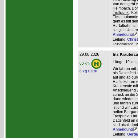
Von dort geht 
Heimbach. Dort
Treffpunkt
: Köl
Ticketautomate
geht es mit de
Rurtalbahn, u
steigt in Unte
Anmeldung
Leitung
:
Chris
Teilnehmende: 15 
29.08.2026
Ins Kräuterc
Länge: 19 km, 
60 km
Wir fahren mit 
6 kg CO
e
2
bis Dattenfeld
auf und ab dur
Hälfte kehren w
Kräutercafe mi
Anschließend 
zurück an die S
dann wieder in
und fahren zur
ist und wir Lu
netten Biergar
Treffpunkt
: Um
Dattenfeld an d
sind nicht ident
Anmeldung
Leitung
:
Gerda