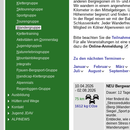
anderen Bergregionen im In- und
K
lettergruppe
Wir wandern in einem angenehme
S
kitourengruppe
Kilometer in den Mittelgebirgen.
Höhenmeter begrenzt und finden i
Sport
g
ruppe
In der Regel reisen wir mit der 
T
ourengruppe
Schlusseinkehr. Jeder Wanderfreu
Mitglied im Kölner Alpenverein sin
W
andergruppe
K
l
ettertraining
Bitte beachten Sie die
Teilnahm
Aktivitäten am
D
onnerstag
Für alle Veranstaltungen ist eine
J
ugendgruppen
dazu die
Online-Anmeldung
N
aturerlebnisgruppe
M
ountainbikegruppe
Zu den nächsten Terminen
i
ntegrativ
Januar
Februar
März
F
r
auen-Bergsport-Gruppe
Juli
August
September
H
andicap-Klettergruppe
Alpennials
10.04.2026
NEU Bergwand
Regenb
o
gen-Gruppe
- 02.08.2026
Dauer: 12 Tage
Ausbildung
Hier findest 
75 km
Hütten und Wege
„Stressredukti
1612 kg CO
e
Kontakt
2
(Berg-)Wander
Siegel „Sport p
Jugend JDAV
wurde.
ALPINEWS
Entdecke, wie 
deinen Stress 
Wanderungen l