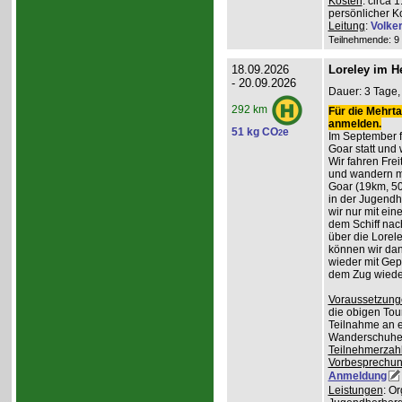
Kosten
: circa 
persönlicher K
Leitung
:
Volke
Teilnehmende: 9 /
18.09.2026
Loreley im H
- 20.09.2026
Dauer: 3 Tage, 
292 km
Für die Mehrta
anmelden.
51 kg CO
e
2
Im September f
Goar statt und 
Wir fahren Frei
und wandern m
Goar (19km, 50
in der Jugend
wir nur mit ei
dem Schiff nac
über die Lorel
können wir da
wieder mit Gep
dem Zug wiede
Voraussetzung
die obigen Tou
Teilnahme an e
Wanderschuhe
Teilnehmerzah
Vorbesprechu
Anmeldung
Leistungen
: O