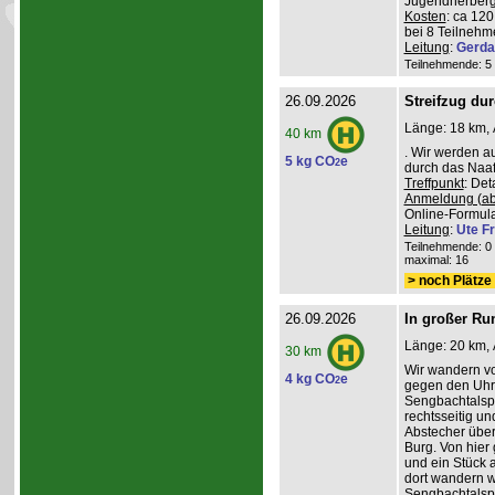
Jugendherberg
Kosten
: ca 12
bei 8 Teilneh
Leitung
:
Gerda
Teilnehmende: 5 /
26.09.2026
Streifzug du
Länge: 18 km, 
40 km
. Wir werden a
5 kg CO
e
2
durch das Naafb
Treffpunkt
: De
Anmeldung (ab
Online-Formula
Leitung
:
Ute Fr
Teilnehmende: 0 /
maximal: 16
> noch Plätze 
26.09.2026
In großer Ru
Länge: 20 km, 
30 km
Wir wandern v
4 kg CO
e
2
gegen den Uhrz
Sengbachtalspe
rechtsseitig u
Abstecher übe
Burg. Von hier
und ein Stück 
dort wandern w
Sengbachtalsp