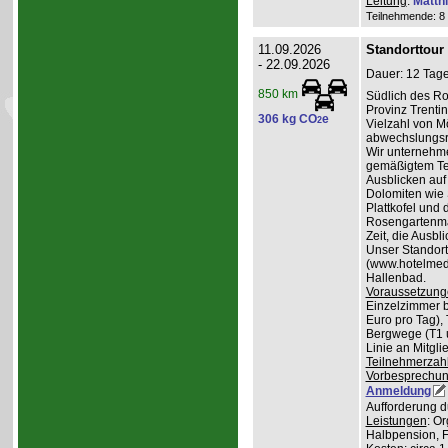
Leitung
:
Matth
Teilnehmende: 8 /
11.09.2026
Standorttour
- 22.09.2026
Dauer: 12 Tage
850 km
Südlich des Ro
Provinz Trentin
306 kg CO
e
2
Vielzahl von Mö
abwechslungsr
Wir unternehme
gemäßigtem Te
Ausblicken auf
Dolomiten wie 
Plattkofel und
Rosengartenma
Zeit, die Ausbl
Unser Standortq
(www.hotelmedil
Hallenbad.
Voraussetzung
Einzelzimmer b
Euro pro Tag), 
Bergwege (T1 un
Linie an Mitgl
Teilnehmerzah
Vorbesprechu
Anmeldung
Aufforderung d
Leistungen
: O
Halbpension, 