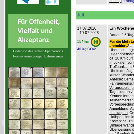
Leitung
:
Friedg
Juli
17.07.2026
Ein Wochene
- 19.07.2026
Dauer: 2,5 Tag
Für die Mehrta
154 km
anmelden.
Stan
40 kg CO
e
2
Übernachtunge
Erklärung des Kölner Alpenvereins
Jugendherber
Positionierung gegen Extremismus
ca. 20 Km durc
in Lokalen vor 
Treffpunkt am 
Uhr in der Jug
kurzen Wander
Anreise: Gemei
Fahrgemeinscha
Voraussetzung
Tagestouren vo
Kennen lernen 
Teilnehmerzah
Vorbesprechu
Anmeldung
: A
Leistungen
: O
Halbpension in
Kosten
: ca. 15
Umlage Wanderl
Überweisung d
die Wanderleite