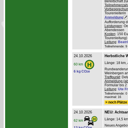
Bereitschaft z
Teilnehmerzah
Vorbesprechu
Tourenleiterin
Anmeldung
Aufforderung d
Leistungen
: O
Abendessen
Kosten
: 150 E
Tourenleitung)
Leitung
:
Beatr
Teilnehmende: 9 /
24.10.2026
Herbstliche 
Länge: 18 km, 
60 km
Rundwanderung
6 kg CO
e
2
Weinbergen an 
Treffpunkt
: De
Anmeldung (ab
Formular bis 2 
Leitung
:
Ute Fr
Teilnehmende: 0 /
maximal: 16
> noch Plätze 
24.10.2026
NEU: Achtsa
Länge: 14,5 km
62 km
Neues Angebot
13 kg CO
e