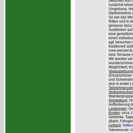
zwischen 400 
zunächst erkun
Umgebung. Hier
Gipfelerlebnis
So wie das Wet
Ritten und in 
genauso dazu w
Ausblicken auf
eine gemütlich
einen individu
ggf. besuchen
traditionell sü
rose-wenzer.it
eine Terrasse 
Wir werden wir
wunderschöne 
Möglichkeit, K
Voraussetzung
(Einzelzimmer n
und Schwindelfr
sich in erster 
Teilnehmerzah
Vorbesprechu
Wandergruppe o
Anmeldung
: O
Aufforderung du
Leistungen
: O
Kosten
: circa 
Getränke, Tage
(Bahn, Fahrge
Leitung
:
Volke
Teilnehmende: 12 