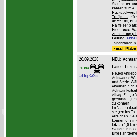
Staumauer. Von
kehren zum Au
Rucksackverpf
Treffpunkt
: Köl
08:55 Uhr, Bus
Raiffeisenplatz
Eigenregie, Wan
Anmeldung (ab
Leitung
:
Anne 
Teilnehmende: 0 /
> noch Plätze 
26.09.2026
NEU: Achtsa
Länge: 15 km, 
70 km
Neues Angebot
14 kg CO
e
2
Achtsames Wand
und Seele. Wä
erwarten dich
Achtsamkeitsüb
Alltag. Einige 
gewandert, um
zu können.
Im Nationalpar
steigen ins Ta
erreichen. Gel
können uns in 
letzten 1,5 km 
Weitere Infos 
Bitte Fahrgeme