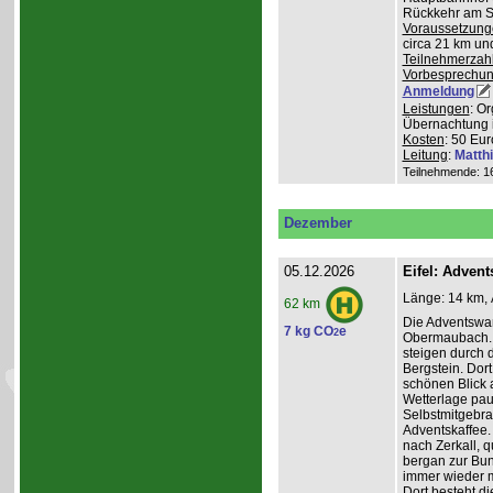
Rückkehr am So
Voraussetzung
circa 21 km u
Teilnehmerzah
Vorbesprechu
Anmeldung
Leistungen
: O
Übernachtung 
Kosten
: 50 Eur
Leitung
:
Matth
Teilnehmende: 16 
Dezember
05.12.2026
Eifel: Adve
Länge: 14 km, 
62 km
Die Adventswa
7 kg CO
e
2
Obermaubach. 
steigen durch 
Bergstein. Dort
schönen Blick 
Wetterlage paus
Selbstmitgebra
Adventskaffee.
nach Zerkall, 
bergan zur Bun
immer wieder m
Dort besteht di