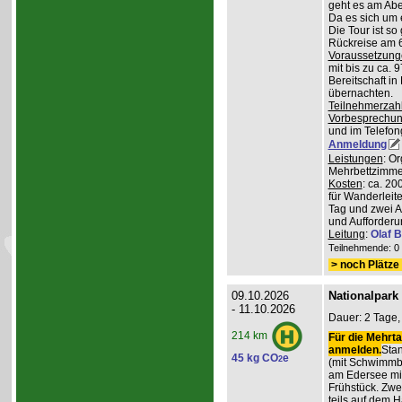
geht es am Abe
Da es sich um 
Die Tour ist so
Rückreise am 6
Voraussetzung
mit bis zu ca. 
Bereitschaft i
übernachten.
Teilnehmerzah
Vorbesprechu
und im Telefong
Anmeldung
Leistungen
: O
Mehrbettzimmern
Kosten
: ca. 2
für Wanderleite
Tag und zwei 
und Aufforderu
Leitung
:
Olaf 
Teilnehmende: 0 /
> noch Plätze 
09.10.2026
Nationalpark
- 11.10.2026
Dauer: 2 Tage,
214 km
Für die Mehrta
anmelden.
Stan
45 kg CO
e
2
(mit Schwimmb
am Edersee mi
Frühstück. Zw
teils auf dem 