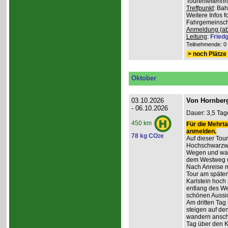
Tourenleiterin
Treffpunkt
: Ba
Weitere Infos 
Fahrgemeinscha
Anmeldung (ab
Leitung
:
Friedg
Teilnehmende: 0 /
> noch Plätze 
Oktober
03.10.2026
Von Hornberg
- 06.10.2026
Dauer: 3,5 Tag
450 km
Für die Mehrta
anmelden.
78 kg CO
e
2
Auf dieser Tour
Hochschwarzwa
Wegen und wan
dem Westweg 
Nach Anreise mi
Tour am späten
Karlstein hoch
entlang des W
schönen Aussic
Am dritten Tag 
steigen auf de
wandern anschl
Tag über den 