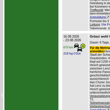
Griesberg in 
bei Kommern mi
Treffpunkt
: Wei
dem Anmelden
Anmeldung
Formular bis 3 
Leitung
:
Ute Fr
Teilnehmende: 18 
16.08.2026
Grüezi wohl
- 23.08.2026
Dauer: 8 Tage, 
670 km
Für die Mehrta
anmelden.
Hesc
218 kg CO
e
2
Stadt der Schw
Graubünden. A
liegt auf 1200
Hesch gewüsst:
zwischen Lenz
herrliche Pan
geschichtsträc
aussichtsreich
das Churer Joc
hat Lenz zu bie
Hesch gewüsst:
unterschiedlic
Voraussetzung
T2.
Teilnehmerzah
Vorbesprechu
Anmeldung