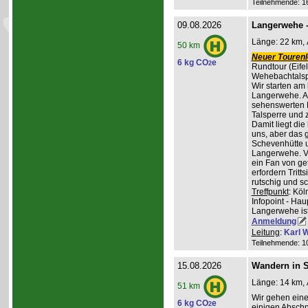
Teilnehmende: 16 
09.08.2026
Langerwehe -
Länge: 22 km, 
50 km
Neuer Tourenle
6 kg CO
e
2
Rundtour (Eife
Wehebachtalsp
Wir starten am
Langerwehe. A
sehenswerten L
Talsperre und 
Damit liegt die
uns, aber das g
Schevenhütte u
Langerwehe. Ve
ein Fan von ge
erfordern Trit
rutschig und s
Treffpunkt
: Kö
Infopoint - Hau
Langerwehe ist
Anmeldung
Leitung
:
Karl W
Teilnehmende: 10 
15.08.2026
Wandern in St
Länge: 14 km, 
51 km
Wir gehen ein
6 kg CO
e
2
einigen Abschni