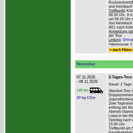
Rucksackverpfl
und Heimbach 
Treffpunkt
: Köl
08:30 Uhr., 8.4
um 09.20 Uhr m
Von Heimbach 1
RE1 nach Köln,
Anmeldung (ab
der Tour
Leitung
:
Ortru
Teilnehmende: 0 /
> noch Plätze 
November
07.11.2026
2-Tages-Tour 
- 08.11.2026
Dauer: 2 Tage,
190 km
Standort-Tour 
Doppelzimmern
29 kg CO
e
2
Jugendherberge
Zwei Tageswan
entlang der Mos
Abends (Samsta
Lokal in der Alt
Sonntag nach d
15.00 Uhr.
Treffpunkt am 
Hauptbahnhof (