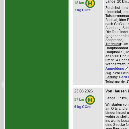
Länge: 20 km, 
18 km
Zunächst durch
3 kg CO
e
2
Linnefetal, em
Talsperrenmaue
Bachtal, über F
nach Großspez
Altenberg. Sch
Die Tour findet
(gegebenenfal
Absprache)!
Treffpunkt
: Um
Hauptbahnhof K
Haupthalle (Do
an 09:06 Uhr, 
um 9:14 Uhr na
Wandertreffpun
Anmeldung
(wg. Schlußein
Leitung
:
Gerd 
Teilnehmende: 17 
23.08.2026
Von Hausen i
Länge: 17 km, 
57 km
Wir starten v
6 kg CO
e
2
am Ortsrand en
länger hinauf 
wohin es steil 
ins wenig beg
eine Strecke fol
zum Forstweg z