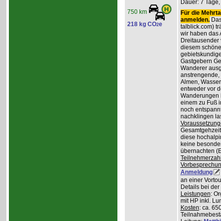
Dauer: 7 Tage,
750 km
Für die Mehrta
anmelden.
Das 
218 kg CO
e
2
talblick.com) t
wir haben das 
Dreitausender v
diesem schöne
gebietskundig
Gastgebern Ger
Wanderer ausge
anstrengende, 
Almen, Wasserf
entweder vor d
Wanderungen lo
einem zu Fuß i
noch entspannt
nachklingen la
Voraussetzung
Gesamtgehzeiten
diese hochalpi
keine besonder
übernachten (E
Teilnehmerzah
Vorbesprechu
Anmeldung
an einer Vortou
Details bei de
Leistungen
: O
mit HP inkl. L
Kosten
: ca. 65
Teilnahmebest