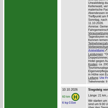
Urwaldsteig du
Kellerwald, ve
malerische Fa
Abendessen in 
Treffpunkt am 
Sonntag, nach
11.10.2026.
Anreise: Gemei
Fahrgemeinscha
Voraussetzung
Tagestouren vo
Kennen lernen 
Teilnehmerzah
Vorbesprechu
Anmeldung
Leistungen
: *
Doppelzimmer, 
Hotel gegen Au
Kosten
: ca. 20
Tourismusabgab
Eigenverpfleg
in Höhe von Eu
Leitung
:
Ute Fr
Teilnehmende: 9 /
10.10.2026
Siegsteig vo
Länge: 21 km, 
60 km
Wir starten um
6 kg CO
e
2
sind um 9.00 Uh
über den Siegs