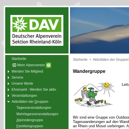
Startseite
Startseite
>
Aktivitäten der Gruppe
Mein Alpenverein
Wandergruppe
Werden Sie Mitglied
Service
Unsere Werte
Leit
Ehrenamt - Werden Sie aktiv
Veranstaltungen
Aktivitäten der
G
ruppen
Tagesveranstaltungen
Mehrtagesveranstaltungen
Wir sind eine Gruppe von Outdoor
A
lpinistengruppe
Tageswanderungen auf den Wande
an Rhein und Mosel verbringen. 
F
amiliengruppen