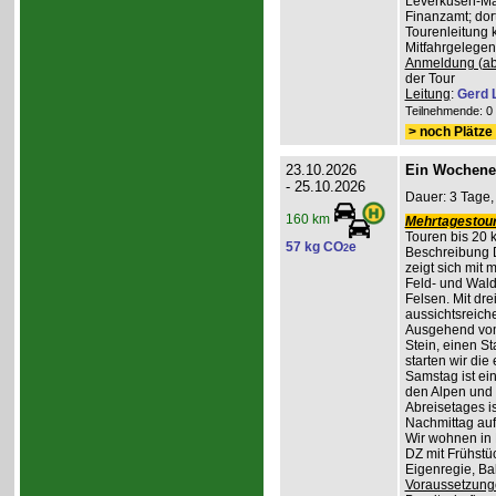
Leverkusen-Man
Finanzamt; dor
Tourenleitung 
Mitfahrgelegen
Anmeldung (ab
der Tour
Leitung
:
Gerd 
Teilnehmende: 0 /
> noch Plätze 
23.10.2026
Ein Wochene
- 25.10.2026
Dauer: 3 Tage,
160 km
Mehrtagestour
Touren bis 20 
57 kg CO
e
2
Beschreibung 
zeigt sich mit
Feld- und Wal
Felsen. Mit dr
aussichtsreich
Ausgehend vom
Stein, einen St
starten wir di
Samstag ist ei
den Alpen und 
Abreisetages i
Nachmittag au
Wir wohnen in
DZ mit Frühstüc
Eigenregie, B
Voraussetzung