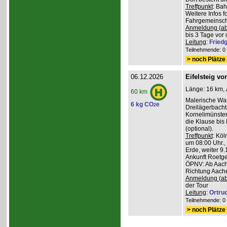
Treffpunkt
: Ba
Weitere Infos 
Fahrgemeinscha
Anmeldung (ab
bis 3 Tage vor 
Leitung
:
Friedg
Teilnehmende: 0 /
> noch Plätze 
06.12.2026
Eifelsteig v
Länge: 16 km, 
60 km
Malerische Wa
6 kg CO
e
2
Dreilägerbacht
Kornelimünster
die Klause bis
(optional).
Treffpunkt
: Köl
um 08:00 Uhr.,
Erde, weiter 9
Ankunft Roetge
ÖPNV: Ab Aach
Richtung Aache
Anmeldung (ab
der Tour
Leitung
:
Ortru
Teilnehmende: 0 /
> noch Plätze 