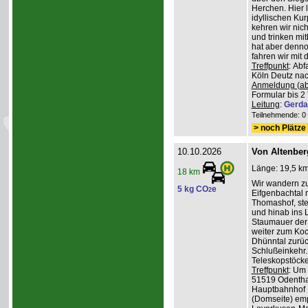
Herchen. Hier 
idyllischen Ku
kehren wir nich
und trinken mit
hat aber denno
fahren wir mit
Treffpunkt
: Ab
Köln Deutz nach
Anmeldung (ab
Formular bis 2 
Leitung
:
Gerda
Teilnehmende: 0 /
> noch Plätze 
10.10.2026
Von Altenber
Länge: 19,5 km
18 km
Wir wandern z
5 kg CO
e
2
Eifgenbachtal 
Thomashof, st
und hinab ins L
Staumauer der 
weiter zum Koc
Dhünntal zurüc
Schlußeinkehr.
Teleskopstöck
Treffpunkt
: Um
51519 Odenthal
Hauptbahnhof K
(Domseite) emp