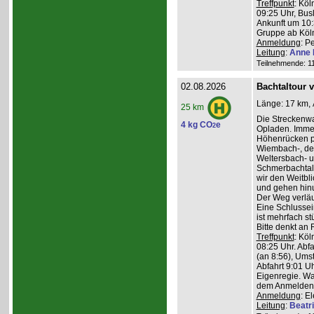
Treffpunkt
: Köl
09:25 Uhr, Bus
Ankunft um 10:3
Gruppe ab Köln
Anmeldung
: P
Leitung
:
Anne 
Teilnehmende: 11 
02.08.2026
Bachtaltour 
Länge: 17 km, 
25 km
Die Streckenw
4 kg CO
e
2
Opladen. Imme
Höhenrücken pa
Wiembach-, des
Weltersbach- u
Schmerbachtal
wir den Weitbl
und gehen hinu
Der Weg verläu
Eine Schlussein
ist mehrfach st
Bitte denkt an
Treffpunkt
: Köl
08:25 Uhr. Abf
(an 8:56), Ums
Abfahrt 9:01 Uh
Eigenregie. Wa
dem Anmelden
Anmeldung
: E
Leitung
:
Beatr