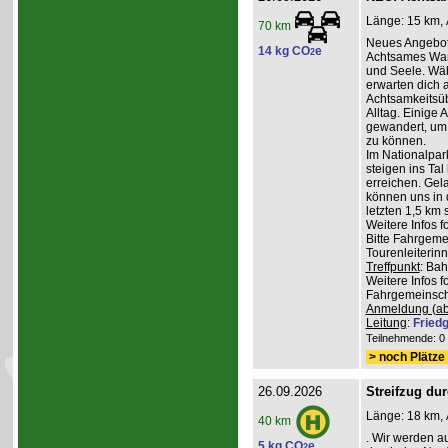
Länge: 15 km, 
70 km
Neues Angebot
14 kg CO
e
2
Achtsames Wand
und Seele. Wä
erwarten dich
Achtsamkeitsüb
Alltag. Einige 
gewandert, um
zu können.
Im Nationalpar
steigen ins Ta
erreichen. Gel
können uns in 
letzten 1,5 km 
Weitere Infos 
Bitte Fahrgeme
Tourenleiterin
Treffpunkt
: Ba
Weitere Infos 
Fahrgemeinscha
Anmeldung (ab
Leitung
:
Friedg
Teilnehmende: 0 /
> noch Plätze 
26.09.2026
Streifzug du
Länge: 18 km, 
40 km
. Wir werden a
5 kg CO
e
2