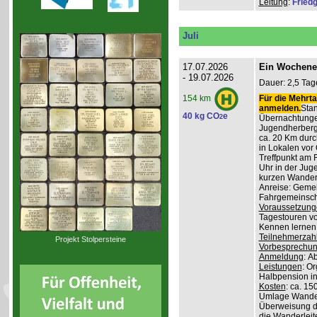
Leitung
:
Friedg
Juli
17.07.2026
Ein Wochene
- 19.07.2026
Dauer: 2,5 Tag
Für die Mehrta
154 km
anmelden.
Stan
40 kg CO
e
2
Übernachtunge
Jugendherber
ca. 20 Km durc
in Lokalen vor 
Treffpunkt am 
Uhr in der Jug
kurzen Wander
Anreise: Gemei
Fahrgemeinscha
Voraussetzung
Tagestouren vo
Kennen lernen 
Teilnehmerzah
Projekt Stolpersteine
Vorbesprechu
Anmeldung
: A
Leistungen
: O
Halbpension in
Kosten
: ca. 15
Umlage Wanderl
Überweisung d
die Wanderleite