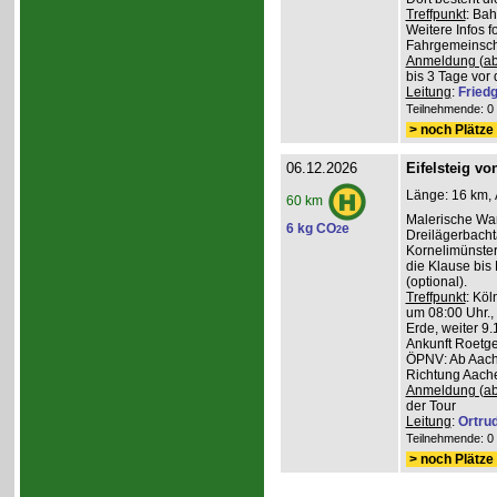
Treffpunkt
: Ba
Weitere Infos 
Fahrgemeinscha
Anmeldung (ab
bis 3 Tage vor 
Leitung
:
Friedg
Teilnehmende: 0 /
> noch Plätze 
06.12.2026
Eifelsteig v
Länge: 16 km, 
60 km
Malerische Wa
6 kg CO
e
2
Dreilägerbacht
Kornelimünster
die Klause bis
(optional).
Treffpunkt
: Köl
um 08:00 Uhr.,
Erde, weiter 9
Ankunft Roetge
ÖPNV: Ab Aach
Richtung Aache
Anmeldung (ab
der Tour
Leitung
:
Ortru
Teilnehmende: 0 /
> noch Plätze 