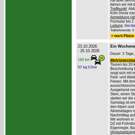
hat aber denno
fahren wir mit
Treffpunkt
: Ab
Köln Deutz nach
Anmeldung (ab
Formular bis 2 
Leitung
:
Gerda
Teilnehmende: 0 /
> noch Plätze 
23.10.2026
Ein Wochene
- 25.10.2026
Dauer: 3 Tage,
160 km
Mehrtagestour
Touren bis 20 
57 kg CO
e
2
Beschreibung 
zeigt sich mit
Feld- und Wal
Felsen. Mit dr
aussichtsreich
Ausgehend vom
Stein, einen St
starten wir di
Samstag ist ei
den Alpen und 
Abreisetages i
Nachmittag au
Wir wohnen in
DZ mit Frühstüc
Eigenregie, B
Voraussetzung