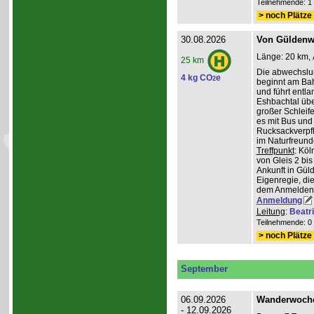
Teilnehmende: 1 /
> noch Plätze 
30.08.2026
Von Güldenwe
Länge: 20 km, 
25 km
Die abwechslu
4 kg CO
e
2
beginnt am Ba
und führt entl
Eshbachtal üb
großer Schleife
es mit Bus und
Rucksackverpfl
im Naturfreun
Treffpunkt
: Köl
von Gleis 2 bis
Ankunft in Gül
Eigenregie, die
dem Anmelden
Anmeldung
Leitung
:
Beatr
Teilnehmende: 0 /
> noch Plätze 
September
06.09.2026
Wanderwoche 
- 12.09.2026