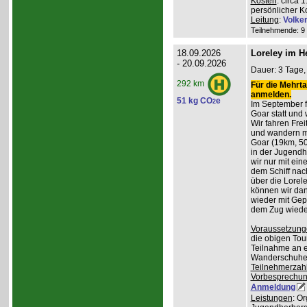
Kosten
: circa 
persönlicher K
Leitung
:
Volke
Teilnehmende: 9 /
18.09.2026
Loreley im H
- 20.09.2026
Dauer: 3 Tage, 
292 km
Für die Mehrta
anmelden.
51 kg CO
e
2
Im September f
Goar statt und 
Wir fahren Frei
und wandern m
Goar (19km, 50
in der Jugend
wir nur mit ei
dem Schiff nac
über die Lorel
können wir da
wieder mit Gep
dem Zug wiede
Voraussetzung
die obigen Tou
Teilnahme an e
Wanderschuhe
Teilnehmerzah
Vorbesprechu
Anmeldung
Leistungen
: O