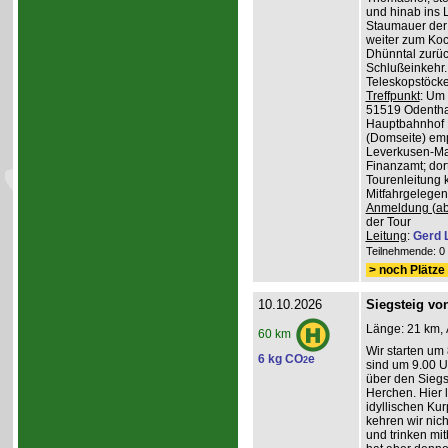
und hinab ins L
Staumauer der 
weiter zum Koc
Dhünntal zurüc
Schlußeinkehr.
Teleskopstöck
Treffpunkt
: Um
51519 Odenthal
Hauptbahnhof K
(Domseite) emp
Leverkusen-Man
Finanzamt; dor
Tourenleitung 
Mitfahrgelegen
Anmeldung (ab
der Tour
Leitung
:
Gerd 
Teilnehmende: 0 /
> noch Plätze 
10.10.2026
Siegsteig vo
Länge: 21 km, 
60 km
Wir starten um
6 kg CO
e
2
sind um 9.00 Uh
über den Siegs
Herchen. Hier 
idyllischen Ku
kehren wir nich
und trinken mit