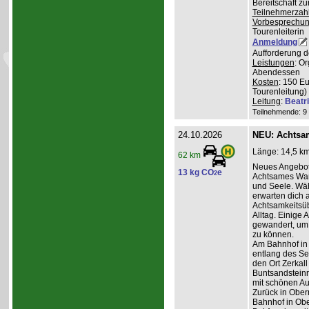
Bereitschaft z
Teilnehmerzah
Vorbesprechu
Tourenleiterin
Anmeldung
Aufforderung d
Leistungen
: O
Abendessen
Kosten
: 150 E
Tourenleitung)
Leitung
:
Beatr
Teilnehmende: 9 /
24.10.2026
NEU: Achtsa
Länge: 14,5 km
62 km
Neues Angebot
13 kg CO
e
2
Achtsames Wand
und Seele. Wä
erwarten dich
Achtsamkeitsüb
Alltag. Einige 
gewandert, um
zu können.
Am Bahnhof in
entlang des Se
den Ort Zerkall
Buntsandsteinr
mit schönen Au
Zurück in Ober
Bahnhof in Obe