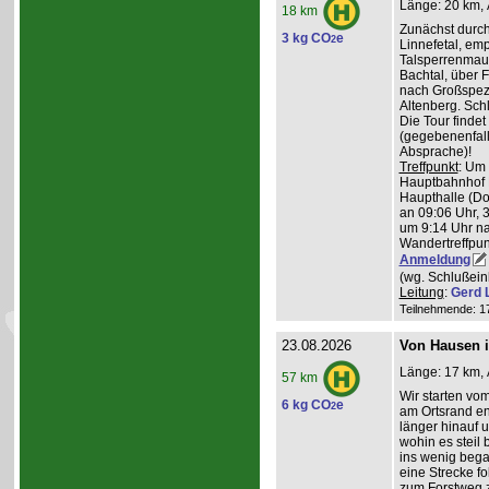
Länge: 20 km, 
18 km
Zunächst durch
3 kg CO
e
2
Linnefetal, em
Talsperrenmaue
Bachtal, über F
nach Großspez
Altenberg. Sch
Die Tour findet
(gegebenenfal
Absprache)!
Treffpunkt
: Um
Hauptbahnhof K
Haupthalle (Do
an 09:06 Uhr, 
um 9:14 Uhr na
Wandertreffpun
Anmeldung
(wg. Schlußein
Leitung
:
Gerd 
Teilnehmende: 17 
23.08.2026
Von Hausen i
Länge: 17 km, 
57 km
Wir starten v
6 kg CO
e
2
am Ortsrand en
länger hinauf 
wohin es steil 
ins wenig beg
eine Strecke fol
zum Forstweg z