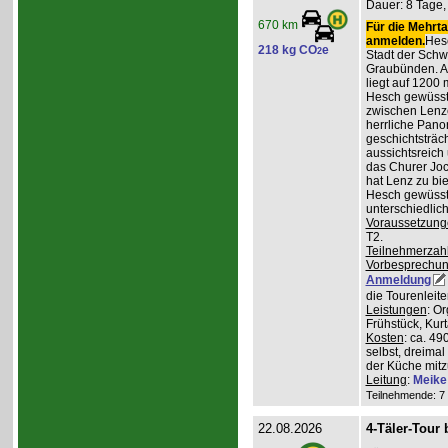
Dauer: 8 Tage, 
670 km
Für die Mehrta
anmelden.
Hesc
218 kg CO
e
2
Stadt der Schw
Graubünden. A
liegt auf 1200
Hesch gewüsst:
zwischen Lenz
herrliche Pan
geschichtsträc
aussichtsreich
das Churer Joc
hat Lenz zu bie
Hesch gewüsst:
unterschiedlic
Voraussetzung
T2.
Teilnehmerzah
Vorbesprechu
Anmeldung
die Tourenleit
Leistungen
: O
Frühstück, Kur
Kosten
: ca. 4
selbst, dreimal
der Küche mitz
Leitung
:
Meike
Teilnehmende: 7 /
22.08.2026
4-Täler-Tour 