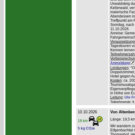
Urwaldsteig du
Kellerwald, ve
malerische Fa
Abendessen in 
Treffpunkt am 
Sonntag, nach
11.10.2026.
Anreise: Gemei
Fahrgemeinscha
Voraussetzung
Tagestouren vo
Kennen lernen 
Teilnehmerzah
Vorbesprechu
Anmeldung
Leistungen
: *
Doppelzimmer, 
Hotel gegen Au
Kosten
: ca. 20
Tourismusabgab
Eigenverpfleg
in Höhe von Eu
Leitung
:
Ute Fr
Teilnehmende: 9 /
10.10.2026
Von Altenber
Länge: 19,5 km
18 km
Wir wandern z
5 kg CO
e
2
Eifgenbachtal 
Thomashof, st