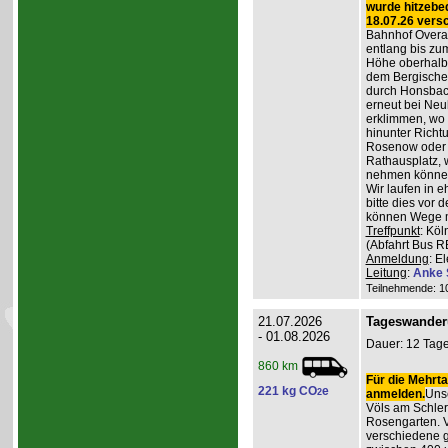
wurde hitzebe
18.07.26 vers
Bahnhof Overat
entlang bis zum
Höhe oberhalb 
dem Bergischen
durch Honsbac
erneut bei Neu
erklimmen, wo 
hinunter Richt
Rosenow oder d
Rathausplatz, 
nehmen könne
Wir laufen in 
bitte dies vor 
können Wege m
Treffpunkt
: Köl
(Abfahrt Bus R
Anmeldung
: E
Leitung
:
Anke 
Teilnehmende: 10 
21.07.2026
Tageswander
- 01.08.2026
Dauer: 12 Tage
860 km
Für die Mehrta
221 kg CO
e
2
anmelden.
Unse
Völs am Schler
Rosengarten. V
verschiedene 