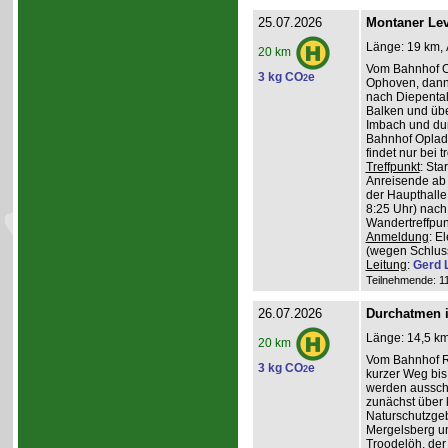
25.07.2026
Montaner Lev
Länge: 19 km, 
20 km
Vom Bahnhof O
3 kg CO
e
2
Ophoven, dann 
nach Diepental
Balken und üb
Imbach und du
Bahnhof Oplade
findet nur bei 
Treffpunkt
: Sta
Anreisende ab 
der Haupthalle
8:25 Uhr) nach
Wandertreffpun
Anmeldung
: E
(wegen Schlus
Leitung
:
Gerd 
Teilnehmende: 11 
26.07.2026
Durchatmen i
Länge: 14,5 km
20 km
Vom Bahnhof Rö
3 kg CO
e
2
kurzer Weg bis 
werden ausschl
zunächst über 
Naturschutzge
Mergelsberg u
Troodelöh, der