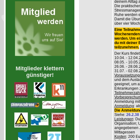
deinem Alltag
Die praktisch
Stressmanageme
Ruhe werden er
Damit die Übung
über vier Woch
Eine Teilnahme
Wochenenden m
werden. Um ei
du mit deiner
teilzunehmen.
Der Kurs findet
10.04. - 12.04
08.05. - 10.0
26.06. - 28.06
Mitglieder klettern
31.07. - 02.08
günstiger!
Voraussetzung
und dem Austau
geeignet, um a
Erkrankungen z
Teilnehmerzah
Vorbesprechu
Anmeldung mitg
Anmeldung
: a
Die Anmeldung
Siehe:
26.2.38
Leistungen
: D
Organisation; 
angegebenen J
Mittagessen
Kosten
: 200 E