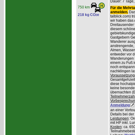
Dauer: 7 Tage,
750 km
Für die Mehrta
anmelden.
Das 
218 kg CO
e
2
talblick.com) t
wir haben das 
Dreitausender v
diesem schöne
gebietskundig
Gastgebern Ger
Wanderer ausge
anstrengende, 
Almen, Wasserf
entweder vor d
Wanderungen lo
einem zu Fuß i
noch entspannt
nachklingen la
Voraussetzung
Gesamtgehzeiten
diese hochalpi
keine besonder
übernachten (E
Teilnehmerzah
Vorbesprechu
Anmeldung
an einer Vortou
Details bei de
Leistungen
: O
mit HP inkl. L
Kosten
: ca. 65
Teilnahmebest