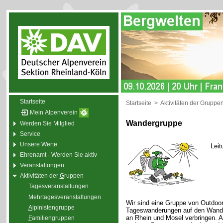
Startseite
Startseite
>
Aktivitäten der Gruppe
Mein Alpenverein
Wandergruppe
Werden Sie Mitglied
Service
Unsere Werte
Leit
Ehrenamt - Werden Sie aktiv
Veranstaltungen
Aktivitäten der
G
ruppen
Tagesveranstaltungen
Mehrtagesveranstaltungen
Wir sind eine Gruppe von Outdoor
A
lpinistengruppe
Tageswanderungen auf den Wande
an Rhein und Mosel verbringen. 
F
amiliengruppen