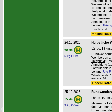
Bei Anreise mi
Weitere Infos 
Tourenleiterin
Treffpunkt
: Ba
Weitere Infos 
Fahrgemeinscha
Anmeldung (ab
Leitung
:
Friedg
Teilnehmende: 0 /
> noch Plätze 
24.10.2026
Herbstliche 
Länge: 18 km, 
60 km
Rundwanderung
6 kg CO
e
2
Weinbergen an 
Treffpunkt
: De
Anmeldung (ab
Formular bis 2 
Leitung
:
Ute Fr
Teilnehmende: 0 /
maximal: 16
> noch Plätze 
25.10.2026
Rundwanderu
Länge: 10 km, 
15 km
Malerische Ei
3 kg CO
e
2
über Marienhöh
Umrundung de