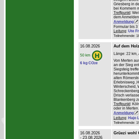
Griesberg in 
bei Kommern mi
Treffpunkt
: Wei
dem Anmelden
Anmeldung
Formular bis 3 
Leitung
:
Ute Fr
Teilnehmende: 18 
16.08.2026
Auf dem Hol
Länge: 22 km, 
50 km
Von Merten aus
6 kg CO
e
2
an der Sieg ent
Siegsteig treff
herunterkommt.
alten Römerstr
Erlebnisweg ‚H
Winterscheid, 
Schreckenberg 
Drisch verlass
Blankenberg z
Treffpunkt
: Köl
oder in Merten
Anmeldung
Leitung
:
Hajo 
Teilnehmende: 19 
16.08.2026
Grüezi wohl
- 23.08.2026