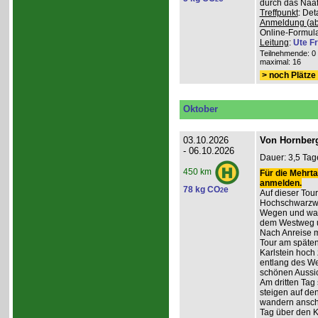
durch das Naafb
Treffpunkt
: De
Anmeldung (ab
Online-Formula
Leitung
:
Ute Fr
Teilnehmende: 0 /
maximal: 16
> noch Plätze 
Oktober
03.10.2026
Von Hornberg
- 06.10.2026
Dauer: 3,5 Tag
450 km
Für die Mehrta
anmelden.
78 kg CO
e
2
Auf dieser Tour
Hochschwarzwa
Wegen und wan
dem Westweg 
Nach Anreise mi
Tour am späten
Karlstein hoch
entlang des W
schönen Aussic
Am dritten Tag 
steigen auf de
wandern anschl
Tag über den 