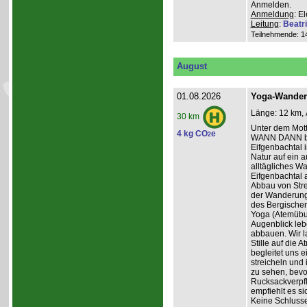
Anmelden.
Anmeldung
: E
Leitung
:
Beatr
Teilnehmende: 14 
August
01.08.2026
Yoga-Wanderu
Länge: 12 km, 
30 km
Unter dem Mo
4 kg CO
e
2
WANN DANN be
Eifgenbachtal 
Natur auf ein 
alltägliches W
Eifgenbachtal a
Abbau von Stre
der Wanderung 
des Bergischen
Yoga (Atemübun
Augenblick leb
abbauen. Wir l
Stille auf die
begleitet uns 
streicheln und
zu sehen, bevo
Rucksackverpfle
empfiehlt es si
Keine Schluss