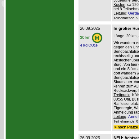
Jugendherberg
Kosten
: ca 12
bei 8 Teilneh
Leitung
:
Gerda
Teilnehmende: 5 /
26.09.2026
In großer Ru
Länge: 20 km, 
30 km
Wir wandern v
4 kg CO
e
2
gegen den Uhrz
Sengbachtalspe
rechtsseitig u
Abstecher übe
Burg. Von hier
und ein Stück 
dort wandern w
Sengbachtalsp
Staumauer. Von
kehren zum Au
Rucksackverpf
Treffpunkt
: Köl
08:55 Uhr, Bus
Raiffeisenplatz
Eigenregie, Wan
Anmeldung (ab
Leitung
:
Anne 
Teilnehmende: 0 /
> noch Plätze 
26.09.2026
NEU: Achtsa