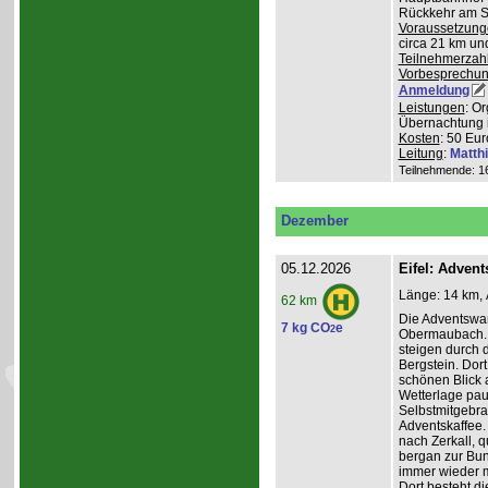
Rückkehr am So
Voraussetzung
circa 21 km u
Teilnehmerzah
Vorbesprechu
Anmeldung
Leistungen
: O
Übernachtung 
Kosten
: 50 Eur
Leitung
:
Matth
Teilnehmende: 16 
Dezember
05.12.2026
Eifel: Adve
Länge: 14 km, 
62 km
Die Adventswa
7 kg CO
e
2
Obermaubach. 
steigen durch 
Bergstein. Dort
schönen Blick 
Wetterlage paus
Selbstmitgebra
Adventskaffee.
nach Zerkall, 
bergan zur Bun
immer wieder m
Dort besteht di