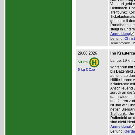
Von dort geht 
Heimbach. Dort
Treffpunkt
: Köl
Ticketautomate
geht es mit de
Rurtalbahn, u
steigt in Unte
Anmeldung
Leitung
:
Chris
Teilnehmende: 15 
29.08.2026
Ins Kräuterc
Länge: 19 km, 
60 km
Wir fahren mit 
6 kg CO
e
2
bis Dattenfeld
auf und ab dur
Hälfte kehren w
Kräutercafe mi
Anschließend 
zurück an die S
dann wieder in
und fahren zur
ist und wir Lu
netten Biergar
Treffpunkt
: Um
Dattenfeld an d
sind nicht ident
Anmeldung
Leitung
:
Gerda