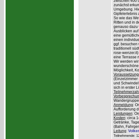
zwischen 400 
zunächst erkun
Umgebung. Hier
Gipfelerlebnis
So wie das Wet
Ritten und in 
genauso dazu w
Ausblicken auf
eine gemütlich
einen individu
ggf. besuchen
traditionell sü
rose-wenzer.it
eine Terrasse 
Wir werden wir
wunderschöne 
Möglichkeit, K
Voraussetzung
(Einzelzimmer n
und Schwindelfr
sich in erster 
Teilnehmerzah
Vorbesprechu
Wandergruppe o
Anmeldung
: O
Aufforderung du
Leistungen
: O
Kosten
: circa 
Getränke, Tage
(Bahn, Fahrge
Leitung
:
Volke
Teilnehmende: 12 