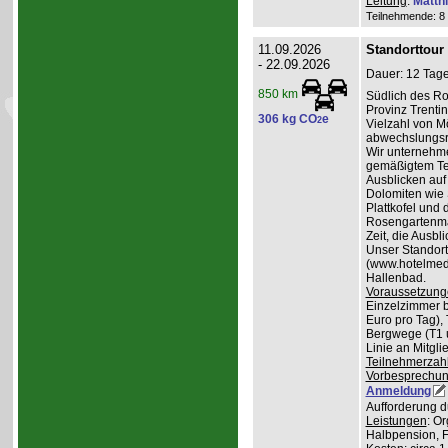
Leitung
:
Matth
Teilnehmende: 8 /
11.09.2026
Standorttour
- 22.09.2026
Dauer: 12 Tage
850 km
Südlich des Ro
Provinz Trentin
306 kg CO
e
2
Vielzahl von Mö
abwechslungsr
Wir unternehme
gemäßigtem Te
Ausblicken auf
Dolomiten wie 
Plattkofel und
Rosengartenma
Zeit, die Ausbl
Unser Standortq
(www.hotelmedil
Hallenbad.
Voraussetzung
Einzelzimmer b
Euro pro Tag), 
Bergwege (T1 un
Linie an Mitgl
Teilnehmerzah
Vorbesprechu
Anmeldung
Aufforderung d
Leistungen
: O
Halbpension, 