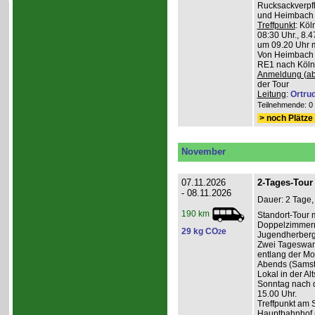
Rucksackverpfl
und Heimbach 
Treffpunkt
: Köl
08:30 Uhr., 8.4
um 09.20 Uhr m
Von Heimbach 1
RE1 nach Köln,
Anmeldung (ab
der Tour
Leitung
:
Ortru
Teilnehmende: 0 /
> noch Plätze 
November
07.11.2026
2-Tages-Tour 
- 08.11.2026
Dauer: 2 Tage,
190 km
Standort-Tour 
Doppelzimmern
29 kg CO
e
2
Jugendherberge
Zwei Tageswan
entlang der Mos
Abends (Samsta
Lokal in der Alt
Sonntag nach d
15.00 Uhr.
Treffpunkt am 
Hauptbahnhof (