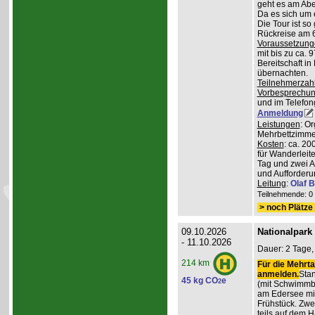
geht es am Abe
Da es sich um 
Die Tour ist so
Rückreise am 6
Voraussetzung
mit bis zu ca. 
Bereitschaft i
übernachten.
Teilnehmerzah
Vorbesprechu
und im Telefong
Anmeldung
Leistungen
: O
Mehrbettzimmern
Kosten
: ca. 2
für Wanderleite
Tag und zwei 
und Aufforderu
Leitung
:
Olaf 
Teilnehmende: 0 /
> noch Plätze 
09.10.2026
Nationalpark
- 11.10.2026
Dauer: 2 Tage,
214 km
Für die Mehrta
anmelden.
Stan
45 kg CO
e
2
(mit Schwimmb
am Edersee mi
Frühstück. Zw
teils auf dem 