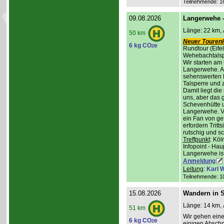
Teilnehmende: 16 
09.08.2026
Langerwehe -
Länge: 22 km, 
50 km
Neuer Tourenle
6 kg CO
e
2
Rundtour (Eife
Wehebachtalsp
Wir starten am
Langerwehe. A
sehenswerten L
Talsperre und 
Damit liegt die
uns, aber das g
Schevenhütte u
Langerwehe. Ve
ein Fan von ge
erfordern Trit
rutschig und s
Treffpunkt
: Kö
Infopoint - Hau
Langerwehe ist
Anmeldung
Leitung
:
Karl W
Teilnehmende: 10 
15.08.2026
Wandern in St
Länge: 14 km, 
51 km
Wir gehen ein
6 kg CO
e
2
einigen Abschni