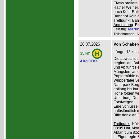
Etwas breiter
Rather Weiher. 
nach Köln-Rath
Bahnhof Köln-M
Treffpunkt
: Bah
Anmeldung
: E
Leitung
:
Marti
Teilnehmende: 12 
26.07.2026
Von Schaber
Länge: 18 km, 
35 km
Die abwechslu
4 kg CO
e
2
beginnt am Bah
und Ab führt s
Müngsten, an 
Papiermühle na
Wuppertaler Se
Naturpark Ber
entlang bis kur
Höhe folgen wi
Unterburg. Der
Forstwegen.
Eine Schlussein
halbstündlich 
Bitte denkt an
Treffpunkt
: Köl
08:05 Uhr. Abfa
Abfahrt um 8:5
in Eigenregie. 