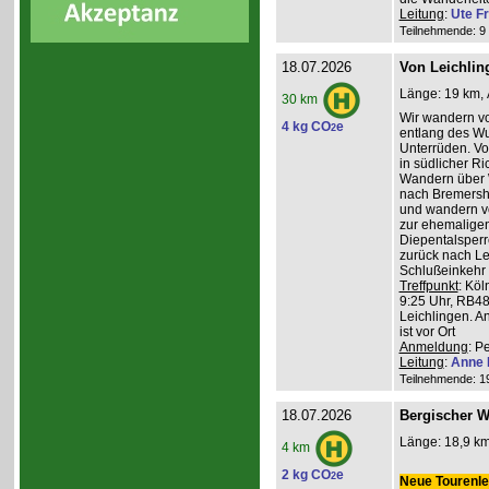
Leitung
:
Ute Fr
Teilnehmende: 9 /
18.07.2026
Von Leichlin
Länge: 19 km, 
30 km
Wir wandern v
4 kg CO
e
2
entlang des W
Unterrüden. Vo
in südlicher R
Wandern über 
nach Bremershe
und wandern vo
zur ehemaligen
Diepentalsperr
zurück nach Le
Schlußeinkehr 
Treffpunkt
: Köl
9:25 Uhr, RB48
Leichlingen. A
ist vor Ort
Anmeldung
: P
Leitung
:
Anne 
Teilnehmende: 19 
18.07.2026
Bergischer W
Länge: 18,9 km
4 km
2 kg CO
e
2
Neue Tourenlei