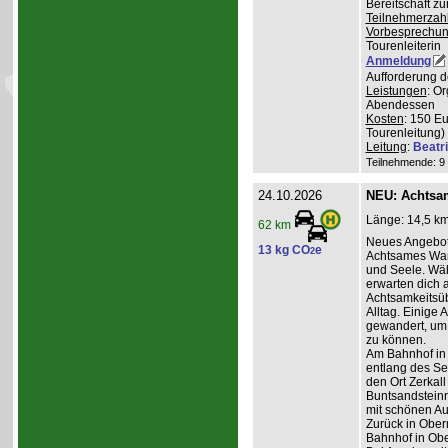
Bereitschaft z
Teilnehmerzah
Vorbesprechu
Tourenleiterin
Anmeldung
Aufforderung d
Leistungen
: O
Abendessen
Kosten
: 150 E
Tourenleitung)
Leitung
:
Beatr
Teilnehmende: 9 /
24.10.2026
NEU: Achtsa
Länge: 14,5 km
62 km
Neues Angebot
13 kg CO
e
2
Achtsames Wand
und Seele. Wä
erwarten dich
Achtsamkeitsüb
Alltag. Einige 
gewandert, um
zu können.
Am Bahnhof in
entlang des Se
den Ort Zerkall
Buntsandsteinr
mit schönen Au
Zurück in Ober
Bahnhof in Obe