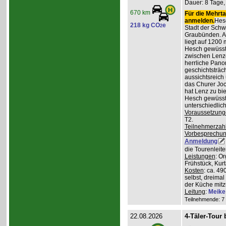
Dauer: 8 Tage, 
670 km
Für die Mehrta
anmelden.
Hesc
218 kg CO
e
2
Stadt der Schw
Graubünden. A
liegt auf 1200
Hesch gewüsst:
zwischen Lenz
herrliche Pan
geschichtsträc
aussichtsreich
das Churer Joc
hat Lenz zu bie
Hesch gewüsst:
unterschiedlic
Voraussetzung
T2.
Teilnehmerzah
Vorbesprechu
Anmeldung
die Tourenleit
Leistungen
: O
Frühstück, Kur
Kosten
: ca. 4
selbst, dreimal
der Küche mitz
Leitung
:
Meike
Teilnehmende: 7 /
22.08.2026
4-Täler-Tour 