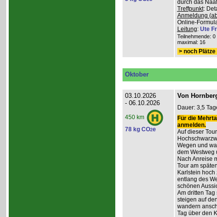
durch das Naafb
Treffpunkt
: De
Anmeldung (ab
Online-Formula
Leitung
:
Ute Fr
Teilnehmende: 0 /
maximal: 16
> noch Plätze 
Oktober
03.10.2026
Von Hornberg
- 06.10.2026
Dauer: 3,5 Tag
450 km
Für die Mehrta
anmelden.
78 kg CO
e
2
Auf dieser Tour
Hochschwarzwa
Wegen und wan
dem Westweg 
Nach Anreise mi
Tour am späten
Karlstein hoch
entlang des W
schönen Aussic
Am dritten Tag 
steigen auf de
wandern anschl
Tag über den 