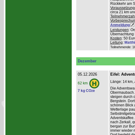
Rückkehr am So
Voraussetzung
circa 21 km u
Teilnehmerzah
Vorbesprechu
Anmeldung
Leistungen
: O
Übernachtung 
Kosten
: 50 Eur
Leitung
:
Matth
Teilnehmende: 16 
Dezember
05.12.2026
Eifel: Adve
Länge: 14 km, 
62 km
Die Adventswa
7 kg CO
e
2
Obermaubach. 
steigen durch 
Bergstein. Dort
schönen Blick 
Wetterlage paus
Selbstmitgebra
Adventskaffee.
nach Zerkall, 
bergan zur Bun
immer wieder m
Dort besteht di