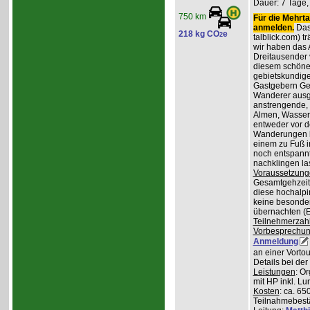
Dauer: 7 Tage,
750 km
Für die Mehrta
anmelden.
Das 
218 kg CO
e
2
talblick.com) t
wir haben das 
Dreitausender v
diesem schöne
gebietskundig
Gastgebern Ger
Wanderer ausge
anstrengende, 
Almen, Wasserf
entweder vor d
Wanderungen lo
einem zu Fuß i
noch entspannt
nachklingen la
Voraussetzung
Gesamtgehzeiten
diese hochalpi
keine besonder
übernachten (E
Teilnehmerzah
Vorbesprechu
Anmeldung
an einer Vortou
Details bei de
Leistungen
: O
mit HP inkl. L
Kosten
: ca. 65
Teilnahmebest