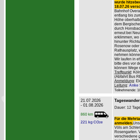
wurde hitzebe
18.07.26 vers
Bahnhof Overat
entlang bis zum
Höhe oberhalb 
dem Bergischen
durch Honsbac
erneut bei Neu
erklimmen, wo 
hinunter Richt
Rosenow oder d
Rathausplatz, 
nehmen könne
Wir laufen in 
bitte dies vor 
können Wege m
Treffpunkt
: Köl
(Abfahrt Bus R
Anmeldung
: E
Leitung
:
Anke 
Teilnehmende: 10 
21.07.2026
Tageswander
- 01.08.2026
Dauer: 12 Tage
860 km
Für die Mehrta
221 kg CO
e
2
anmelden.
Unse
Völs am Schler
Rosengarten. V
verschiedene 