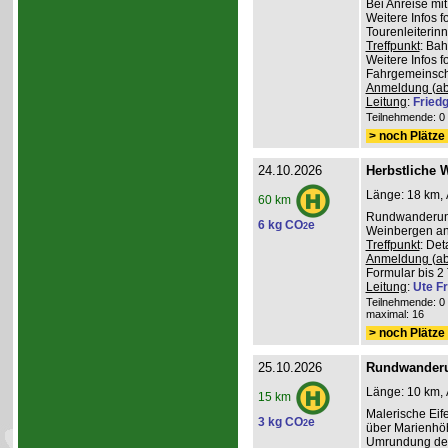
Bei Anreise mi
Weitere Infos 
Tourenleiterin
Treffpunkt
: Ba
Weitere Infos 
Fahrgemeinscha
Anmeldung (ab
Leitung
:
Friedg
Teilnehmende: 0 /
> noch Plätze 
24.10.2026
Herbstliche 
Länge: 18 km, 
60 km
Rundwanderung
6 kg CO
e
2
Weinbergen an 
Treffpunkt
: De
Anmeldung (ab
Formular bis 2 
Leitung
:
Ute Fr
Teilnehmende: 0 /
maximal: 16
> noch Plätze 
25.10.2026
Rundwanderu
Länge: 10 km, 
15 km
Malerische Ei
3 kg CO
e
2
über Marienhöh
Umrundung de