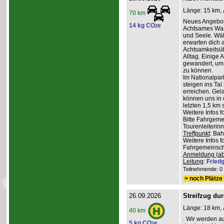
Länge: 15 km, 
70 km
Neues Angebot
14 kg CO
e
2
Achtsames Wand
und Seele. Wä
erwarten dich
Achtsamkeitsüb
Alltag. Einige 
gewandert, um
zu können.
Im Nationalpar
steigen ins Ta
erreichen. Gel
können uns in 
letzten 1,5 km 
Weitere Infos 
Bitte Fahrgeme
Tourenleiterin
Treffpunkt
: Ba
Weitere Infos 
Fahrgemeinscha
Anmeldung (ab
Leitung
:
Friedg
Teilnehmende: 0 /
> noch Plätze 
26.09.2026
Streifzug du
Länge: 18 km, 
40 km
. Wir werden a
5 kg CO
e
2