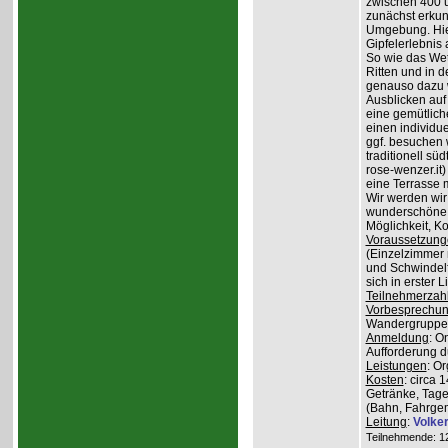
zwischen 400 
zunächst erkun
Umgebung. Hier
Gipfelerlebnis
So wie das Wet
Ritten und in 
genauso dazu w
Ausblicken auf
eine gemütlich
einen individu
ggf. besuchen
traditionell sü
rose-wenzer.it
eine Terrasse 
Wir werden wir
wunderschöne 
Möglichkeit, K
Voraussetzung
(Einzelzimmer n
und Schwindelfr
sich in erster 
Teilnehmerzah
Vorbesprechu
Wandergruppe o
Anmeldung
: O
Aufforderung du
Leistungen
: O
Kosten
: circa 
Getränke, Tage
(Bahn, Fahrge
Leitung
:
Volke
Teilnehmende: 12 