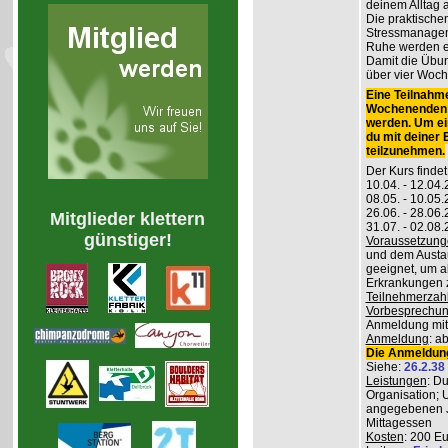
deinem Alltag
Die praktisch
Stressmanageme
Ruhe werden er
Damit die Übung
über vier Woch
Eine Teilnahme
Wochenenden m
werden. Um ei
du mit deiner
teilzunehmen.
Der Kurs findet
10.04. - 12.04
08.05. - 10.0
26.06. - 28.06
Mitglieder klettern
31.07. - 02.08
günstiger!
Voraussetzung
und dem Austau
geeignet, um a
Erkrankungen z
Teilnehmerzah
Vorbesprechu
Anmeldung mitg
Anmeldung
: a
Die Anmeldung
Siehe:
26.2.38
Leistungen
: D
Organisation; 
angegebenen J
Mittagessen
Kosten
: 200 E