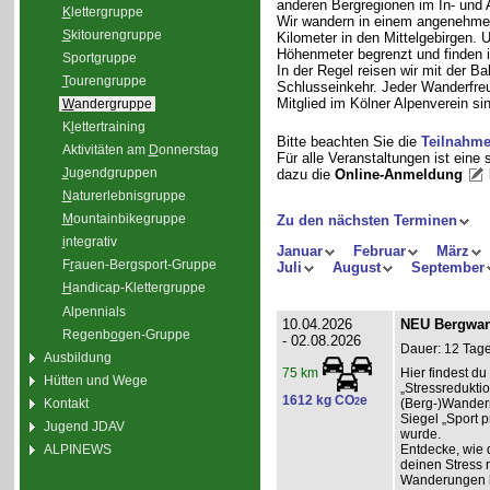
anderen Bergregionen im In- und
K
lettergruppe
Wir wandern in einem angenehme
S
kitourengruppe
Kilometer in den Mittelgebirgen.
Höhenmeter begrenzt und finden i
Sport
g
ruppe
In der Regel reisen wir mit der 
T
ourengruppe
Schlusseinkehr. Jeder Wanderfreu
Mitglied im Kölner Alpenverein sin
W
andergruppe
K
l
ettertraining
Bitte beachten Sie die
Teilnahm
Aktivitäten am
D
onnerstag
Für alle Veranstaltungen ist eine
J
ugendgruppen
dazu die
Online-Anmeldung
N
aturerlebnisgruppe
M
ountainbikegruppe
Zu den nächsten Terminen
i
ntegrativ
Januar
Februar
März
F
r
auen-Bergsport-Gruppe
Juli
August
September
H
andicap-Klettergruppe
Alpennials
10.04.2026
NEU Bergwand
Regenb
o
gen-Gruppe
- 02.08.2026
Dauer: 12 Tage
Ausbildung
Hier findest 
75 km
Hütten und Wege
„Stressredukti
1612 kg CO
e
Kontakt
2
(Berg-)Wander
Siegel „Sport p
Jugend JDAV
wurde.
ALPINEWS
Entdecke, wie 
deinen Stress 
Wanderungen l