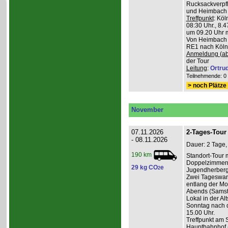
Rucksackverpfl
und Heimbach 
Treffpunkt
: Köl
08:30 Uhr., 8.4
um 09.20 Uhr m
Von Heimbach 1
RE1 nach Köln,
Anmeldung (ab
der Tour
Leitung
:
Ortru
Teilnehmende: 0 /
> noch Plätze 
November
07.11.2026
2-Tages-Tour 
- 08.11.2026
Dauer: 2 Tage,
190 km
Standort-Tour 
Doppelzimmern
29 kg CO
e
2
Jugendherberge
Zwei Tageswan
entlang der Mos
Abends (Samsta
Lokal in der Alt
Sonntag nach d
15.00 Uhr.
Treffpunkt am 
Hauptbahnhof (