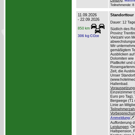
Leitung
:
Matth
Teilnehmende: 8 /
11.09.2026
Standorttour
- 22.09.2026
Dauer: 12 Tage
850 km
Südlich des Ro
Provinz Trentin
306 kg CO
e
2
Vielzahl von Mö
abwechslungsr
Wir unternehme
gemäßigtem Te
Ausblicken auf
Dolomiten wie 
Plattkofel und
Rosengartenma
Zeit, die Ausbl
Unser Standortq
(www.hotelmedil
Hallenbad.
Voraussetzung
Einzelzimmer b
Euro pro Tag), 
Bergwege (T1 un
Linie an Mitgl
Teilnehmerzah
Vorbesprechu
Anmeldung
Aufforderung d
Leistungen
: O
Halbpension, 