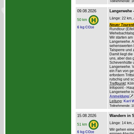
Teilnehmende: 16 
09.08.2026
Langerwehe -
Länge: 22 km, 
50 km
Neuer Tourenle
6 kg CO
e
2
Rundtour (Eife
Wehebachtalsp
Wir starten am
Langerwehe. A
sehenswerten L
Talsperre und 
Damit liegt die
uns, aber das g
Schevenhütte u
Langerwehe. Ve
ein Fan von ge
erfordern Trit
rutschig und s
Treffpunkt
: Kö
Infopoint - Hau
Langerwehe ist
Anmeldung
Leitung
:
Karl W
Teilnehmende: 10 
15.08.2026
Wandern in St
Länge: 14 km, 
51 km
Wir gehen ein
6 kg CO
e
2
einigen Abschni