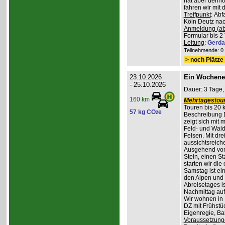
hat aber denno
fahren wir mit
Treffpunkt
: Ab
Köln Deutz nach
Anmeldung (ab
Formular bis 2 
Leitung
:
Gerda
Teilnehmende: 0 /
> noch Plätze 
23.10.2026
Ein Wochene
- 25.10.2026
Dauer: 3 Tage,
160 km
Mehrtagestour
Touren bis 20 
57 kg CO
e
2
Beschreibung 
zeigt sich mit
Feld- und Wal
Felsen. Mit dr
aussichtsreich
Ausgehend vom
Stein, einen St
starten wir di
Samstag ist ei
den Alpen und 
Abreisetages i
Nachmittag au
Wir wohnen in
DZ mit Frühstüc
Eigenregie, B
Voraussetzung