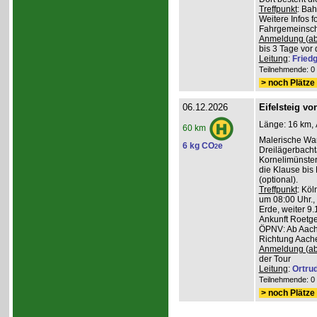
Treffpunkt
: Ba
Weitere Infos 
Fahrgemeinscha
Anmeldung (ab
bis 3 Tage vor 
Leitung
:
Friedg
Teilnehmende: 0 /
> noch Plätze 
06.12.2026
Eifelsteig v
Länge: 16 km, 
60 km
Malerische Wa
6 kg CO
e
2
Dreilägerbacht
Kornelimünster
die Klause bis
(optional).
Treffpunkt
: Köl
um 08:00 Uhr.,
Erde, weiter 9
Ankunft Roetge
ÖPNV: Ab Aach
Richtung Aache
Anmeldung (ab
der Tour
Leitung
:
Ortru
Teilnehmende: 0 /
> noch Plätze 