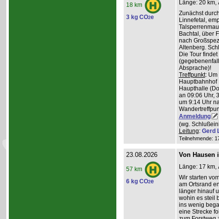
Länge: 20 km, 
18 km
Zunächst durch
3 kg CO
e
2
Linnefetal, em
Talsperrenmaue
Bachtal, über F
nach Großspez
Altenberg. Sch
Die Tour findet
(gegebenenfal
Absprache)!
Treffpunkt
: Um
Hauptbahnhof K
Haupthalle (Do
an 09:06 Uhr, 
um 9:14 Uhr na
Wandertreffpun
Anmeldung
(wg. Schlußein
Leitung
:
Gerd 
Teilnehmende: 17 
23.08.2026
Von Hausen i
Länge: 17 km, 
57 km
Wir starten v
6 kg CO
e
2
am Ortsrand en
länger hinauf 
wohin es steil 
ins wenig beg
eine Strecke fol
zum Forstweg z