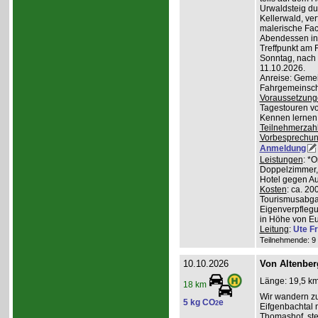
Urwaldsteig du
Kellerwald, ve
malerische Fa
Abendessen in 
Treffpunkt am 
Sonntag, nach
11.10.2026.
Anreise: Gemei
Fahrgemeinscha
Voraussetzung
Tagestouren vo
Kennen lernen 
Teilnehmerzah
Vorbesprechu
Anmeldung
Leistungen
: *
Doppelzimmer, 
Hotel gegen Au
Kosten
: ca. 20
Tourismusabgab
Eigenverpfleg
in Höhe von Eu
Leitung
:
Ute Fr
Teilnehmende: 9 /
10.10.2026
Von Altenber
Länge: 19,5 km
18 km
Wir wandern z
5 kg CO
e
2
Eifgenbachtal 
Thomashof, st