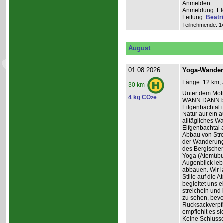
Anmelden.
Anmeldung
: E
Leitung
:
Beatr
Teilnehmende: 14 
August
01.08.2026
Yoga-Wanderu
Länge: 12 km, 
30 km
Unter dem Mo
4 kg CO
e
2
WANN DANN be
Eifgenbachtal 
Natur auf ein 
alltägliches W
Eifgenbachtal a
Abbau von Stre
der Wanderung 
des Bergischen
Yoga (Atemübun
Augenblick leb
abbauen. Wir l
Stille auf die
begleitet uns 
streicheln und
zu sehen, bevo
Rucksackverpfle
empfiehlt es si
Keine Schluss