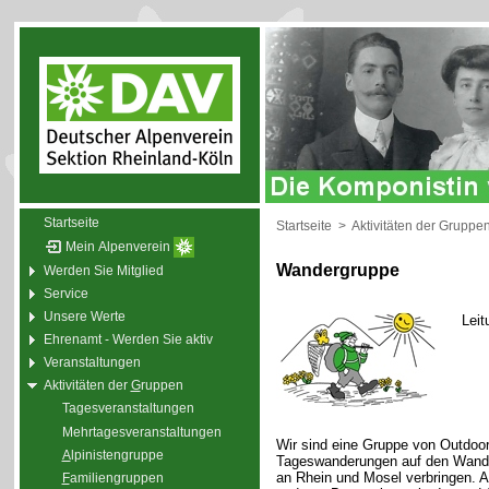
Startseite
Startseite
>
Aktivitäten der Gruppe
Mein Alpenverein
Wandergruppe
Werden Sie Mitglied
Service
Unsere Werte
Leit
Ehrenamt - Werden Sie aktiv
Veranstaltungen
Aktivitäten der
G
ruppen
Tagesveranstaltungen
Mehrtagesveranstaltungen
Wir sind eine Gruppe von Outdoor
A
lpinistengruppe
Tageswanderungen auf den Wande
an Rhein und Mosel verbringen. 
F
amiliengruppen