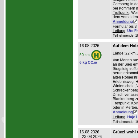
Griesberg in 
bei Kommern mi
Treffpunkt
: Wei
dem Anmelden
Anmeldung
Formular bis 3 
Leitung
:
Ute Fr
Teilnehmende: 18 
16.08.2026
Auf dem Hol
Länge: 22 km, 
50 km
Von Merten aus
6 kg CO
e
2
an der Sieg ent
Siegsteig treff
herunterkommt.
alten Römerstr
Erlebnisweg ‚H
Winterscheid, 
Schreckenberg 
Drisch verlass
Blankenberg z
Treffpunkt
: Köl
oder in Merten
Anmeldung
Leitung
:
Hajo 
Teilnehmende: 19 
16.08.2026
Grüezi wohl
- 23.08.2026