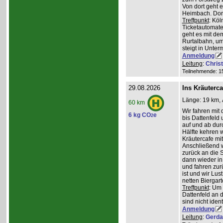
Von dort geht 
Heimbach. Dort
Treffpunkt
: Köl
Ticketautomate
geht es mit de
Rurtalbahn, u
steigt in Unte
Anmeldung
Leitung
:
Chris
Teilnehmende: 15 
29.08.2026
Ins Kräuterc
Länge: 19 km, 
60 km
Wir fahren mit 
6 kg CO
e
2
bis Dattenfeld
auf und ab dur
Hälfte kehren w
Kräutercafe mi
Anschließend 
zurück an die S
dann wieder in
und fahren zur
ist und wir Lu
netten Biergar
Treffpunkt
: Um
Dattenfeld an d
sind nicht ident
Anmeldung
Leitung
:
Gerda