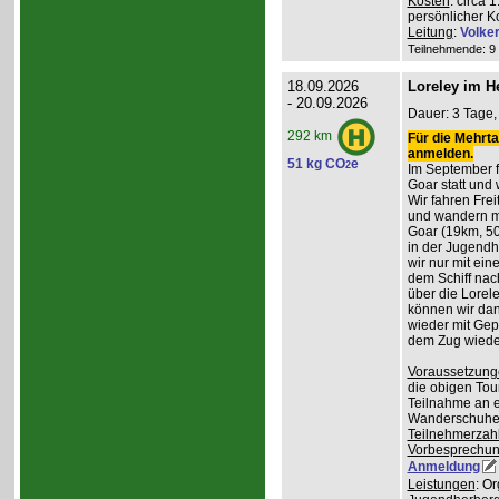
Kosten
: circa 
persönlicher K
Leitung
:
Volke
Teilnehmende: 9 /
18.09.2026
Loreley im H
- 20.09.2026
Dauer: 3 Tage, 
292 km
Für die Mehrta
anmelden.
51 kg CO
e
2
Im September f
Goar statt und 
Wir fahren Frei
und wandern m
Goar (19km, 50
in der Jugend
wir nur mit ei
dem Schiff nac
über die Lorel
können wir da
wieder mit Gep
dem Zug wiede
Voraussetzung
die obigen Tou
Teilnahme an e
Wanderschuhe
Teilnehmerzah
Vorbesprechu
Anmeldung
Leistungen
: O