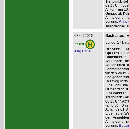
Treffpunkt
: Köl
09:25 Uhr, Bus
Ankunft um 10:3
Gruppe ab Köln
Anmeldung
: P
Leitung
:
Anne 
Teilnehmende: 11 
02.08.2026
Bachtaltour 
Länge: 17 km, 
25 km
Die Streckenw
4 kg CO
e
2
Opladen. Imme
Höhenrücken pa
Wiembach-, des
Weltersbach- u
Schmerbachtal
wir den Weitbl
und gehen hinu
Der Weg verläu
Eine Schlussein
ist mehrfach st
Bitte denkt an
Treffpunkt
: Köl
08:25 Uhr. Abf
(an 8:56), Ums
Abfahrt 9:01 Uh
Eigenregie. Wa
dem Anmelden
Anmeldung
: E
Leitung
:
Beatr