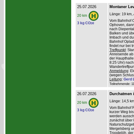
25.07.2026
Montaner Lev
Länge: 19 km, 
20 km
Vom Bahnhof O
3 kg CO
e
2
Ophoven, dann 
nach Diepental
Balken und üb
Imbach und du
Bahnhof Oplade
findet nur bei 
Treffpunkt
: Sta
Anreisende ab 
der Haupthalle
8:25 Uhr) nach
Wandertreffpun
Anmeldung
: E
(wegen Schlus
Leitung
:
Gerd 
Teilnehmende: 11 
26.07.2026
Durchatmen i
Länge: 14,5 km
20 km
Vom Bahnhof Rö
3 kg CO
e
2
kurzer Weg bis 
werden ausschl
zunächst über 
Naturschutzge
Mergelsberg u
Troodelöh, der