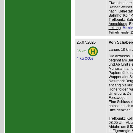
Etwas breiter
Rather Weiher. 
nach Köln-Rath
Bahnhof Köln-M
Treffpunkt
: Bah
Anmeldung
: E
Leitung
:
Marti
Teilnehmende: 12 
26.07.2026
Von Schaber
Länge: 18 km, 
35 km
Die abwechslu
4 kg CO
e
2
beginnt am Bah
und Ab führt s
Müngsten, an 
Papiermühle na
Wuppertaler Se
Naturpark Ber
entlang bis kur
Höhe folgen wi
Unterburg. Der
Forstwegen.
Eine Schlussein
halbstündlich 
Bitte denkt an
Treffpunkt
: Köl
08:05 Uhr. Abfa
Abfahrt um 8:5
in Eigenregie. 