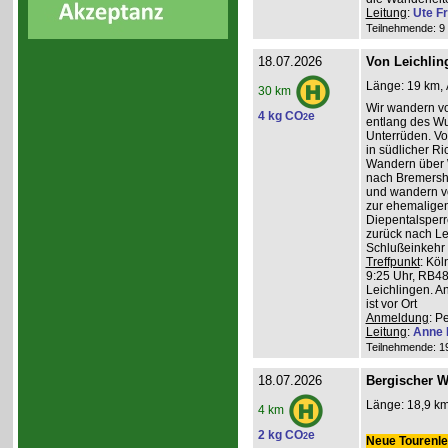
Leitung
:
Ute Fr
Teilnehmende: 9 /
18.07.2026
Von Leichlin
Länge: 19 km, 
30 km
Wir wandern v
4 kg CO
e
2
entlang des W
Unterrüden. Vo
in südlicher R
Wandern über 
nach Bremershe
und wandern vo
zur ehemaligen
Diepentalsperr
zurück nach Le
Schlußeinkehr 
Treffpunkt
: Köl
9:25 Uhr, RB48
Leichlingen. A
ist vor Ort
Anmeldung
: P
Leitung
:
Anne 
Teilnehmende: 19 
18.07.2026
Bergischer W
Länge: 18,9 km
4 km
2 kg CO
e
2
Neue Tourenlei