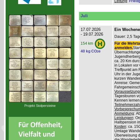
Leitung
:
Friedg
Juli
17.07.2026
Ein Wochene
- 19.07.2026
Dauer: 2,5 Tag
Für die Mehrta
154 km
anmelden.
Stan
40 kg CO
e
2
Übernachtunge
Jugendherber
ca. 20 Km durc
in Lokalen vor 
Treffpunkt am 
Uhr in der Jug
kurzen Wander
Anreise: Gemei
Fahrgemeinscha
Voraussetzung
Tagestouren vo
Kennen lernen 
Teilnehmerzah
Projekt Stolpersteine
Vorbesprechu
Anmeldung
: A
Leistungen
: O
Halbpension in
Kosten
: ca. 15
Umlage Wanderl
Überweisung d
die Wanderleite