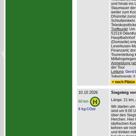
und hinab ins L
Staumauer der 
weiter zum Koc
Dhünntal zurüc
Schlußeinkehr.
Teleskopstöck
Treffpunkt
: Um
51519 Odenthal
Hauptbahnhof K
(Domseite) emp
Leverkusen-Man
Finanzamt; dor
Tourenleitung 
Mitfahrgelegen
Anmeldung (ab
der Tour
Leitung
:
Gerd 
Teilnehmende: 0 /
> noch Plätze 
10.10.2026
Siegsteig vo
Länge: 21 km, 
60 km
Wir starten um
6 kg CO
e
2
sind um 9.00 Uh
über den Siegs
Herchen. Hier 
idyllischen Ku
kehren wir nich
und trinken mit