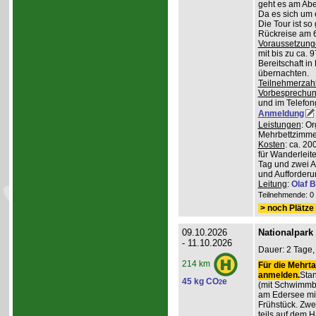
geht es am Abe
Da es sich um 
Die Tour ist so
Rückreise am 6
Voraussetzung
mit bis zu ca. 
Bereitschaft i
übernachten.
Teilnehmerzah
Vorbesprechu
und im Telefong
Anmeldung
Leistungen
: O
Mehrbettzimmern
Kosten
: ca. 2
für Wanderleite
Tag und zwei 
und Aufforderu
Leitung
:
Olaf 
Teilnehmende: 0 /
> noch Plätze 
09.10.2026
Nationalpark
- 11.10.2026
Dauer: 2 Tage,
214 km
Für die Mehrta
anmelden.
Stan
45 kg CO
e
2
(mit Schwimmb
am Edersee mi
Frühstück. Zw
teils auf dem 