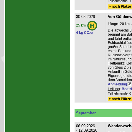
Teilnehmende: 1 /
> noch Plätze 
30.08.2026
Von Güldenwe
Länge: 20 km, 
25 km
Die abwechslu
4 kg CO
e
2
beginnt am Ba
und führt entl
Eshbachtal üb
großer Schleife
es mit Bus und
Rucksackverpfl
im Naturfreun
Treffpunkt
: Köl
von Gleis 2 bis
Ankunft in Gül
Eigenregie, die
dem Anmelden
Anmeldung
Leitung
:
Beatr
Teilnehmende: 0 /
> noch Plätze 
September
06.09.2026
Wanderwoche 
- 12.09.2026