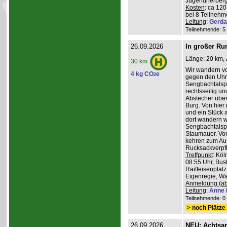
Jugendherberg
Kosten
: ca 12
bei 8 Teilneh
Leitung
:
Gerda
Teilnehmende: 5 /
26.09.2026
In großer Ru
Länge: 20 km, 
30 km
Wir wandern v
4 kg CO
e
2
gegen den Uhrz
Sengbachtalspe
rechtsseitig u
Abstecher übe
Burg. Von hier
und ein Stück 
dort wandern w
Sengbachtalsp
Staumauer. Von
kehren zum Au
Rucksackverpf
Treffpunkt
: Köl
08:55 Uhr, Bus
Raiffeisenplatz
Eigenregie, Wan
Anmeldung (ab
Leitung
:
Anne 
Teilnehmende: 0 /
> noch Plätze 
26.09.2026
NEU: Achtsa