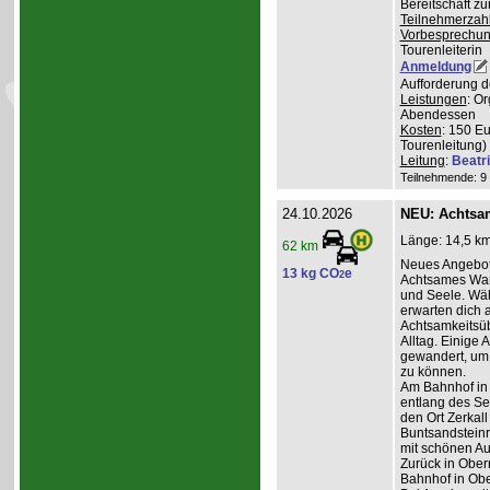
Bereitschaft z
Teilnehmerzah
Vorbesprechu
Tourenleiterin
Anmeldung
Aufforderung d
Leistungen
: O
Abendessen
Kosten
: 150 E
Tourenleitung)
Leitung
:
Beatr
Teilnehmende: 9 /
24.10.2026
NEU: Achtsa
Länge: 14,5 km
62 km
Neues Angebot
13 kg CO
e
2
Achtsames Wand
und Seele. Wä
erwarten dich
Achtsamkeitsüb
Alltag. Einige 
gewandert, um
zu können.
Am Bahnhof in
entlang des Se
den Ort Zerkall
Buntsandsteinr
mit schönen Au
Zurück in Ober
Bahnhof in Obe