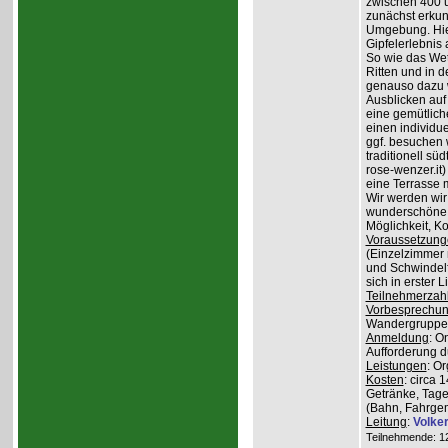
zwischen 400 
zunächst erkun
Umgebung. Hier
Gipfelerlebnis
So wie das Wet
Ritten und in 
genauso dazu w
Ausblicken auf
eine gemütlich
einen individu
ggf. besuchen
traditionell sü
rose-wenzer.it
eine Terrasse 
Wir werden wir
wunderschöne 
Möglichkeit, K
Voraussetzung
(Einzelzimmer n
und Schwindelfr
sich in erster 
Teilnehmerzah
Vorbesprechu
Wandergruppe o
Anmeldung
: O
Aufforderung du
Leistungen
: O
Kosten
: circa 
Getränke, Tage
(Bahn, Fahrge
Leitung
:
Volke
Teilnehmende: 12 