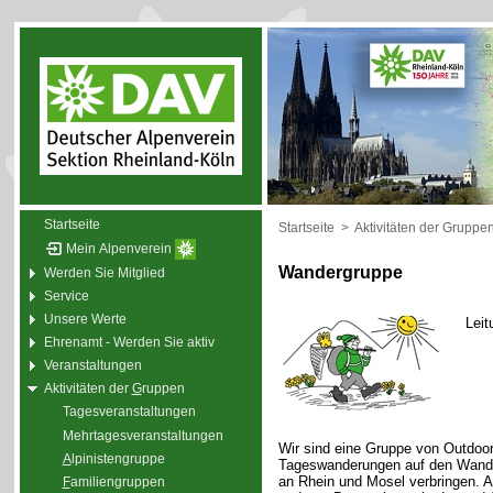
Startseite
Startseite
>
Aktivitäten der Gruppe
Mein Alpenverein
Wandergruppe
Werden Sie Mitglied
Service
Unsere Werte
Leit
Ehrenamt - Werden Sie aktiv
Veranstaltungen
Aktivitäten der
G
ruppen
Tagesveranstaltungen
Mehrtagesveranstaltungen
Wir sind eine Gruppe von Outdoor
A
lpinistengruppe
Tageswanderungen auf den Wande
an Rhein und Mosel verbringen. 
F
amiliengruppen