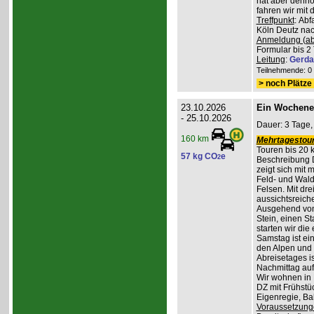
hat aber denno
fahren wir mit
Treffpunkt
: Ab
Köln Deutz nach
Anmeldung (ab
Formular bis 2 
Leitung
:
Gerda
Teilnehmende: 0 /
> noch Plätze 
23.10.2026
Ein Wochene
- 25.10.2026
Dauer: 3 Tage,
160 km
Mehrtagestour
Touren bis 20 
57 kg CO
e
2
Beschreibung 
zeigt sich mit
Feld- und Wal
Felsen. Mit dr
aussichtsreich
Ausgehend vom
Stein, einen St
starten wir di
Samstag ist ei
den Alpen und 
Abreisetages i
Nachmittag au
Wir wohnen in
DZ mit Frühstüc
Eigenregie, B
Voraussetzung