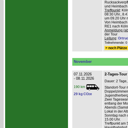
Rucksackverpfl
und Heimbach 
Treffpunkt
: Köl
08:30 Uhr., 8.4
um 09.20 Uhr m
Von Heimbach 1
RE1 nach Köln,
Anmeldung (ab
der Tour
Leitung
:
Ortru
Teilnehmende: 0 /
> noch Plätze 
November
07.11.2026
2-Tages-Tour 
- 08.11.2026
Dauer: 2 Tage,
190 km
Standort-Tour 
Doppelzimmern
29 kg CO
e
2
Jugendherberge
Zwei Tageswan
entlang der Mos
Abends (Samsta
Lokal in der Alt
Sonntag nach d
15.00 Uhr.
Treffpunkt am 
Hauptbahnhof (