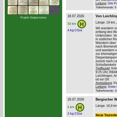
Leitung
:
Ute Fr
Teilnehmende: 9 /
18.07.2026
Von Leichlin
Projekt Stolpersteine
Länge: 19 km, 
30 km
Wir wandern v
4 kg CO
e
2
entlang des W
Unterrüden. Vo
in südlicher R
Wandern über 
nach Bremershe
und wandern vo
zur ehemaligen
Diepentalsperr
zurück nach Le
Schlußeinkehr 
Treffpunkt
: Köl
9:25 Uhr, RB48
Leichlingen. A
ist vor Ort
Anmeldung
: P
Leitung
:
Anne 
Teilnehmende: 19 
18.07.2026
Bergischer W
Länge: 18,9 km
4 km
2 kg CO
e
2
Neue Tourenlei