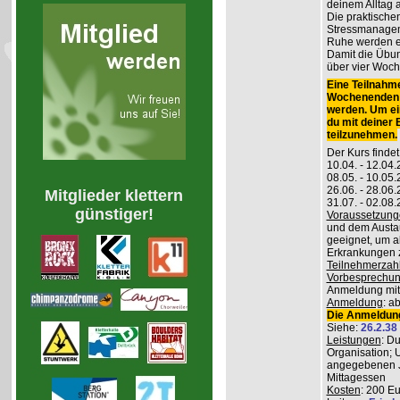
deinem Alltag
Die praktisch
Stressmanageme
Ruhe werden er
Damit die Übung
über vier Woch
Eine Teilnahme
Wochenenden m
werden. Um ei
du mit deiner
teilzunehmen.
Der Kurs findet
10.04. - 12.04
08.05. - 10.0
26.06. - 28.06
Mitglieder klettern
31.07. - 02.08
günstiger!
Voraussetzung
und dem Austau
geeignet, um a
Erkrankungen z
Teilnehmerzah
Vorbesprechu
Anmeldung mitg
Anmeldung
: a
Die Anmeldung
Siehe:
26.2.38
Leistungen
: D
Organisation; 
angegebenen J
Mittagessen
Kosten
: 200 E