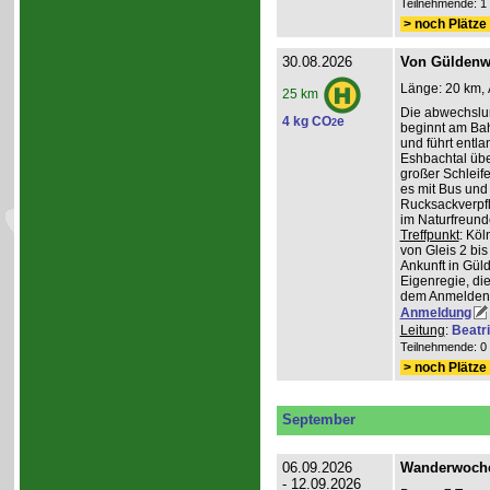
Teilnehmende: 1 /
> noch Plätze 
30.08.2026
Von Güldenwe
Länge: 20 km, 
25 km
Die abwechslu
4 kg CO
e
2
beginnt am Ba
und führt entl
Eshbachtal üb
großer Schleife
es mit Bus und
Rucksackverpfl
im Naturfreun
Treffpunkt
: Köl
von Gleis 2 bis
Ankunft in Gül
Eigenregie, die
dem Anmelden
Anmeldung
Leitung
:
Beatr
Teilnehmende: 0 /
> noch Plätze 
September
06.09.2026
Wanderwoche 
- 12.09.2026