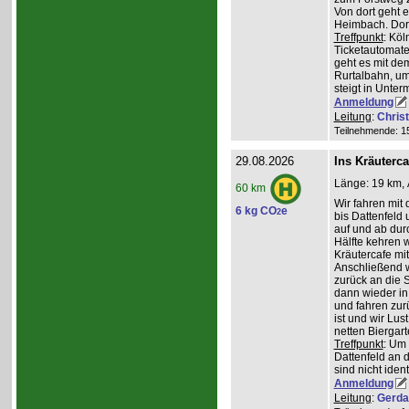
Von dort geht 
Heimbach. Dort
Treffpunkt
: Köl
Ticketautomate
geht es mit de
Rurtalbahn, u
steigt in Unte
Anmeldung
Leitung
:
Chris
Teilnehmende: 15 
29.08.2026
Ins Kräuterc
Länge: 19 km, 
60 km
Wir fahren mit 
6 kg CO
e
2
bis Dattenfeld
auf und ab dur
Hälfte kehren w
Kräutercafe mi
Anschließend 
zurück an die S
dann wieder in
und fahren zur
ist und wir Lu
netten Biergar
Treffpunkt
: Um
Dattenfeld an d
sind nicht ident
Anmeldung
Leitung
:
Gerda