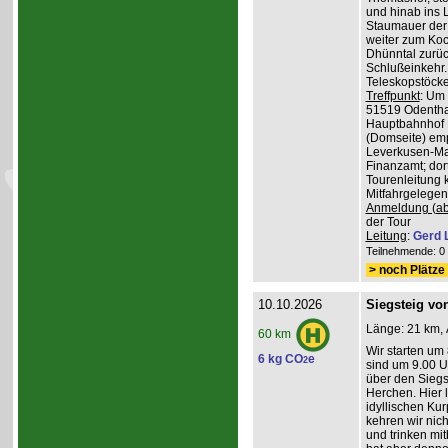
und hinab ins L
Staumauer der 
weiter zum Koc
Dhünntal zurüc
Schlußeinkehr.
Teleskopstöck
Treffpunkt
: Um
51519 Odenthal
Hauptbahnhof K
(Domseite) emp
Leverkusen-Man
Finanzamt; dor
Tourenleitung 
Mitfahrgelegen
Anmeldung (ab
der Tour
Leitung
:
Gerd 
Teilnehmende: 0 /
> noch Plätze 
10.10.2026
Siegsteig vo
Länge: 21 km, 
60 km
Wir starten um
6 kg CO
e
2
sind um 9.00 Uh
über den Siegs
Herchen. Hier 
idyllischen Ku
kehren wir nich
und trinken mit