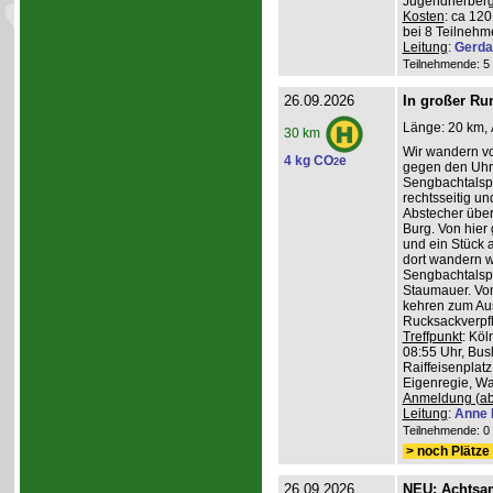
Jugendherberg
Kosten
: ca 12
bei 8 Teilneh
Leitung
:
Gerda
Teilnehmende: 5 /
26.09.2026
In großer Ru
Länge: 20 km, 
30 km
Wir wandern v
4 kg CO
e
2
gegen den Uhrz
Sengbachtalspe
rechtsseitig u
Abstecher übe
Burg. Von hier
und ein Stück 
dort wandern w
Sengbachtalsp
Staumauer. Von
kehren zum Au
Rucksackverpf
Treffpunkt
: Köl
08:55 Uhr, Bus
Raiffeisenplatz
Eigenregie, Wan
Anmeldung (ab
Leitung
:
Anne 
Teilnehmende: 0 /
> noch Plätze 
26.09.2026
NEU: Achtsa