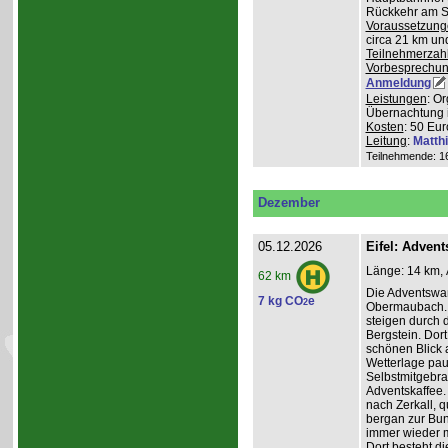
Rückkehr am So
Voraussetzung
circa 21 km u
Teilnehmerzah
Vorbesprechu
Anmeldung
Leistungen
: O
Übernachtung 
Kosten
: 50 Eur
Leitung
:
Matth
Teilnehmende: 16 
Dezember
05.12.2026
Eifel: Adve
Länge: 14 km, 
62 km
Die Adventswa
7 kg CO
e
2
Obermaubach. 
steigen durch 
Bergstein. Dort
schönen Blick 
Wetterlage paus
Selbstmitgebra
Adventskaffee.
nach Zerkall, 
bergan zur Bun
immer wieder m
Dort besteht di