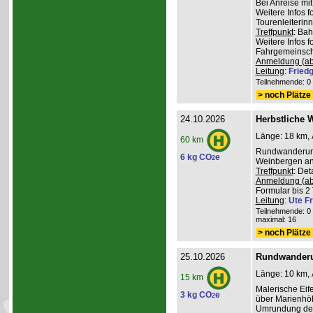
Bei Anreise mi
Weitere Infos 
Tourenleiterin
Treffpunkt
: Ba
Weitere Infos 
Fahrgemeinscha
Anmeldung (ab
Leitung
:
Friedg
Teilnehmende: 0 /
> noch Plätze 
24.10.2026
Herbstliche 
Länge: 18 km, 
60 km
Rundwanderung
6 kg CO
e
2
Weinbergen an 
Treffpunkt
: De
Anmeldung (ab
Formular bis 2 
Leitung
:
Ute Fr
Teilnehmende: 0 /
maximal: 16
> noch Plätze 
25.10.2026
Rundwanderu
Länge: 10 km, 
15 km
Malerische Ei
3 kg CO
e
2
über Marienhöh
Umrundung de