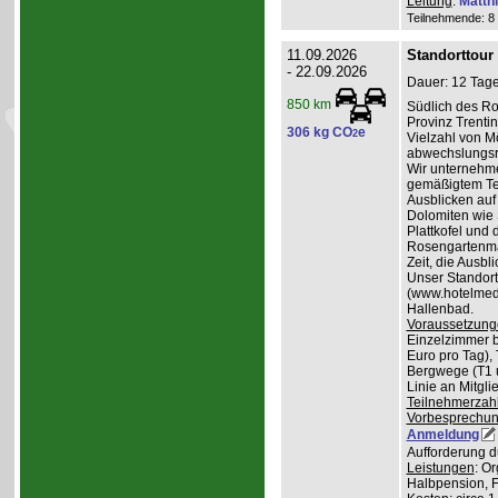
Leitung
:
Matth
Teilnehmende: 8 /
11.09.2026
Standorttour
- 22.09.2026
Dauer: 12 Tage
850 km
Südlich des Ro
Provinz Trentin
306 kg CO
e
2
Vielzahl von Mö
abwechslungsr
Wir unternehme
gemäßigtem Te
Ausblicken auf
Dolomiten wie 
Plattkofel und
Rosengartenma
Zeit, die Ausbl
Unser Standortq
(www.hotelmedil
Hallenbad.
Voraussetzung
Einzelzimmer b
Euro pro Tag), 
Bergwege (T1 un
Linie an Mitgl
Teilnehmerzah
Vorbesprechu
Anmeldung
Aufforderung d
Leistungen
: O
Halbpension, 