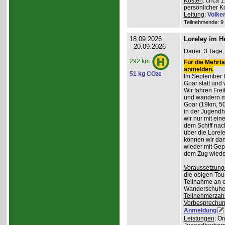
Kosten
: circa 
persönlicher K
Leitung
:
Volke
Teilnehmende: 9 /
18.09.2026
Loreley im H
- 20.09.2026
Dauer: 3 Tage, 
292 km
Für die Mehrta
anmelden.
51 kg CO
e
2
Im September f
Goar statt und 
Wir fahren Frei
und wandern m
Goar (19km, 50
in der Jugend
wir nur mit ei
dem Schiff nac
über die Lorel
können wir da
wieder mit Gep
dem Zug wiede
Voraussetzung
die obigen Tou
Teilnahme an e
Wanderschuhe
Teilnehmerzah
Vorbesprechu
Anmeldung
Leistungen
: O