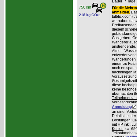
Dauer: 7 Tage,
750 km
Für die Mehrta
anmelden.
Das 
218 kg CO
e
2
talblick.com) t
wir haben das 
Dreitausender v
diesem schöne
gebietskundig
Gastgebern Ger
Wanderer ausge
anstrengende, 
Almen, Wasserf
entweder vor d
Wanderungen lo
einem zu Fuß i
noch entspannt
nachklingen la
Voraussetzung
Gesamtgehzeiten
diese hochalpi
keine besonder
übernachten (E
Teilnehmerzah
Vorbesprechu
Anmeldung
an einer Vortou
Details bei de
Leistungen
: O
mit HP inkl. L
Kosten
: ca. 65
Teilnahmebest