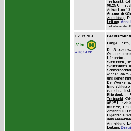
Treffpunkt
: Köl
09:25 Uhr, Bus
Ankunft um 10:3
Gruppe ab Köln
Anmeldung
: P
Leitung
:
Anne 
Teilnehmende: 11 
02.08.2026
Bachtaltour 
Länge: 17 km, 
25 km
Die Streckenw
4 kg CO
e
2
Opladen. Imme
Höhenrücken pa
Wiembach-, des
Weltersbach- u
Schmerbachtal
wir den Weitbl
und gehen hinu
Der Weg verläu
Eine Schlussein
ist mehrfach st
Bitte denkt an
Treffpunkt
: Köl
08:25 Uhr. Abf
(an 8:56), Ums
Abfahrt 9:01 Uh
Eigenregie. Wa
dem Anmelden
Anmeldung
: E
Leitung
:
Beatr