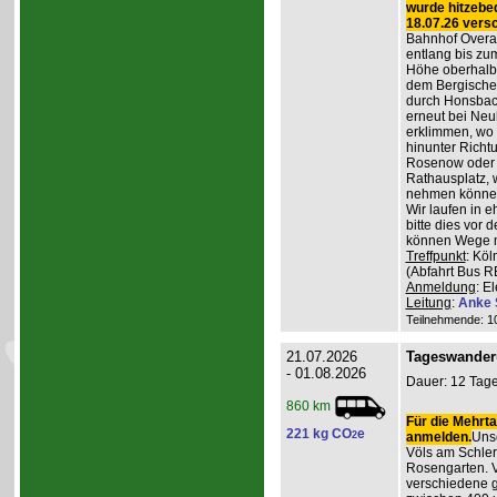
wurde hitzebe
18.07.26 vers
Bahnhof Overat
entlang bis zum
Höhe oberhalb 
dem Bergischen
durch Honsbac
erneut bei Neu
erklimmen, wo 
hinunter Richt
Rosenow oder d
Rathausplatz, 
nehmen könne
Wir laufen in 
bitte dies vor 
können Wege m
Treffpunkt
: Köl
(Abfahrt Bus R
Anmeldung
: E
Leitung
:
Anke 
Teilnehmende: 10 
21.07.2026
Tageswander
- 01.08.2026
Dauer: 12 Tage
860 km
Für die Mehrta
221 kg CO
e
2
anmelden.
Unse
Völs am Schler
Rosengarten. V
verschiedene 