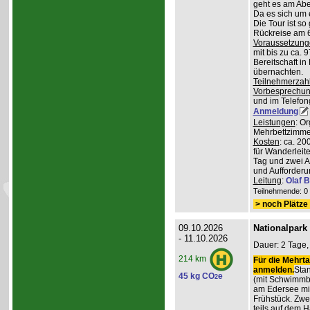
geht es am Abe
Da es sich um 
Die Tour ist so
Rückreise am 6
Voraussetzung
mit bis zu ca. 
Bereitschaft i
übernachten.
Teilnehmerzah
Vorbesprechu
und im Telefong
Anmeldung
Leistungen
: O
Mehrbettzimmern
Kosten
: ca. 2
für Wanderleite
Tag und zwei 
und Aufforderu
Leitung
:
Olaf 
Teilnehmende: 0 /
> noch Plätze 
09.10.2026
Nationalpark
- 11.10.2026
Dauer: 2 Tage,
214 km
Für die Mehrta
anmelden.
Stan
45 kg CO
e
2
(mit Schwimmb
am Edersee mi
Frühstück. Zw
teils auf dem 