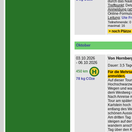
durch das Naafb
Treffpunkt
: De
Anmeldung (ab
Online-Formula
Leitung
:
Ute Fr
Teilnehmende: 0 /
maximal: 16
> noch Plätze 
Oktober
03.10.2026
Von Hornberg
- 06.10.2026
Dauer: 3,5 Tag
450 km
Für die Mehrta
anmelden.
78 kg CO
e
2
Auf dieser Tour
Hochschwarzwa
Wegen und wan
dem Westweg 
Nach Anreise mi
Tour am späten
Karlstein hoch
entlang des W
schönen Aussic
Am dritten Tag 
steigen auf de
wandern anschl
Tag über den 