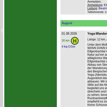
Anmelden.
Anmeldung
: E
Leitung
:
Beatr
Teilnehmende: 14 
August
01.08.2026
Yoga-Wanderu
Länge: 12 km, 
30 km
Unter dem Mo
4 kg CO
e
2
WANN DANN be
Eifgenbachtal 
Natur auf ein 
alltägliches W
Eifgenbachtal a
Abbau von Stre
der Wanderung 
des Bergischen
Yoga (Atemübun
Augenblick leb
abbauen. Wir l
Stille auf die
begleitet uns 
streicheln und
zu sehen, bevo
Rucksackverpfle
empfiehlt es si
Keine Schluss