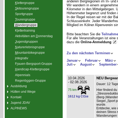
anderen Bergregionen im In- und
K
lettergruppe
Wir wandern in einem angenehme
S
kitourengruppe
Kilometer in den Mittelgebirgen.
Höhenmeter begrenzt und finden i
Sport
g
ruppe
In der Regel reisen wir mit der 
T
ourengruppe
Schlusseinkehr. Jeder Wanderfreu
Mitglied im Kölner Alpenverein sin
W
andergruppe
K
l
ettertraining
Bitte beachten Sie die
Teilnahm
Aktivitäten am
D
onnerstag
Für alle Veranstaltungen ist eine
J
ugendgruppen
dazu die
Online-Anmeldung
N
aturerlebnisgruppe
M
ountainbikegruppe
Zu den nächsten Terminen
i
ntegrativ
Januar
Februar
März
F
r
auen-Bergsport-Gruppe
Juli
August
September
H
andicap-Klettergruppe
Alpennials
10.04.2026
NEU Bergwand
Regenb
o
gen-Gruppe
- 02.08.2026
Dauer: 12 Tage
Ausbildung
Hier findest 
75 km
Hütten und Wege
„Stressredukti
1612 kg CO
e
Kontakt
2
(Berg-)Wander
Siegel „Sport p
Jugend JDAV
wurde.
ALPINEWS
Entdecke, wie 
deinen Stress 
Wanderungen l