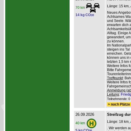
Länge: 15 km, 
70 km
Neues Angebot
14 kg CO
e
2
Achtsames Wand
und Seele. Wä
erwarten dich
Achtsamkeitsüb
Alltag. Einige 
gewandert, um
zu können.
Im Nationalpar
steigen ins Ta
erreichen. Gel
können uns in 
letzten 1,5 km 
Weitere Infos 
Bitte Fahrgeme
Tourenleiterin
Treffpunkt
: Ba
Weitere Infos 
Fahrgemeinscha
Anmeldung (ab
Leitung
:
Friedg
Teilnehmende: 0 /
> noch Plätze 
26.09.2026
Streifzug du
Länge: 18 km, 
40 km
. Wir werden a
5 kg CO
e
2