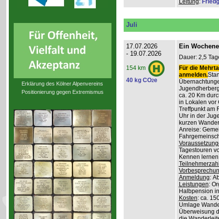
Leitung
:
Friedg
Juli
17.07.2026
Ein Wochene
- 19.07.2026
Dauer: 2,5 Tag
Für die Mehrta
154 km
anmelden.
Stan
40 kg CO
e
2
Übernachtunge
Erklärung des Kölner Alpenvereins
Jugendherber
Positionierung gegen Extremismus
ca. 20 Km durc
in Lokalen vor 
Treffpunkt am 
Uhr in der Jug
kurzen Wander
Anreise: Gemei
Fahrgemeinscha
Voraussetzung
Tagestouren vo
Kennen lernen 
Teilnehmerzah
Vorbesprechu
Anmeldung
: A
Leistungen
: O
Halbpension in
Kosten
: ca. 15
Umlage Wanderl
Überweisung d
die Wanderleite