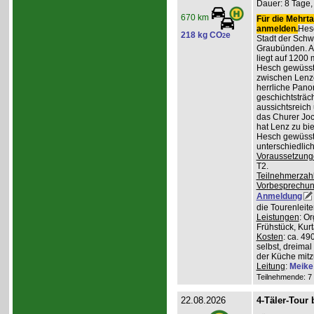
Dauer: 8 Tage, 
670 km
Für die Mehrta
anmelden.
Hesc
218 kg CO
e
2
Stadt der Schw
Graubünden. A
liegt auf 1200
Hesch gewüsst:
zwischen Lenz
herrliche Pan
geschichtsträc
aussichtsreich
das Churer Joc
hat Lenz zu bie
Hesch gewüsst:
unterschiedlic
Voraussetzung
T2.
Teilnehmerzah
Vorbesprechu
Anmeldung
die Tourenleit
Leistungen
: O
Frühstück, Kur
Kosten
: ca. 4
selbst, dreimal
der Küche mitz
Leitung
:
Meike
Teilnehmende: 7 /
22.08.2026
4-Täler-Tour 