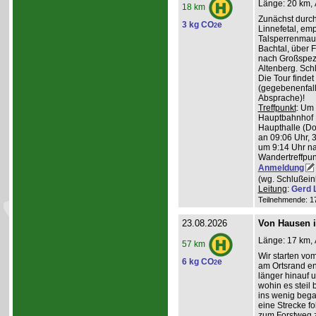
Länge: 20 km, 
18 km
Zunächst durch
3 kg CO
e
2
Linnefetal, em
Talsperrenmaue
Bachtal, über F
nach Großspez
Altenberg. Sch
Die Tour findet
(gegebenenfal
Absprache)!
Treffpunkt
: Um
Hauptbahnhof K
Haupthalle (Do
an 09:06 Uhr, 
um 9:14 Uhr na
Wandertreffpun
Anmeldung
(wg. Schlußein
Leitung
:
Gerd 
Teilnehmende: 17 
23.08.2026
Von Hausen i
Länge: 17 km, 
57 km
Wir starten v
6 kg CO
e
2
am Ortsrand en
länger hinauf 
wohin es steil 
ins wenig beg
eine Strecke fol
zum Forstweg z