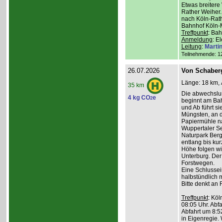
Etwas breiter
Rather Weiher. 
nach Köln-Rath
Bahnhof Köln-M
Treffpunkt
: Bah
Anmeldung
: E
Leitung
:
Marti
Teilnehmende: 12 
26.07.2026
Von Schaber
Länge: 18 km, 
35 km
Die abwechslu
4 kg CO
e
2
beginnt am Bah
und Ab führt s
Müngsten, an 
Papiermühle na
Wuppertaler Se
Naturpark Ber
entlang bis kur
Höhe folgen wi
Unterburg. Der
Forstwegen.
Eine Schlussein
halbstündlich 
Bitte denkt an
Treffpunkt
: Köl
08:05 Uhr. Abfa
Abfahrt um 8:5
in Eigenregie. 