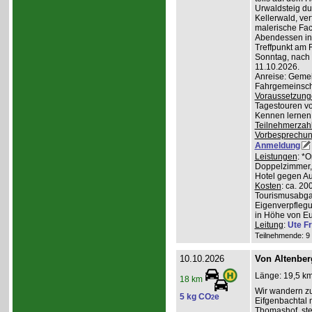
Urwaldsteig du
Kellerwald, ve
malerische Fa
Abendessen in 
Treffpunkt am 
Sonntag, nach
11.10.2026.
Anreise: Gemei
Fahrgemeinscha
Voraussetzung
Tagestouren vo
Kennen lernen 
Teilnehmerzah
Vorbesprechu
Anmeldung
Leistungen
: *
Doppelzimmer, 
Hotel gegen Au
Kosten
: ca. 20
Tourismusabgab
Eigenverpfleg
in Höhe von Eu
Leitung
:
Ute Fr
Teilnehmende: 9 /
10.10.2026
Von Altenber
Länge: 19,5 km
18 km
Wir wandern z
5 kg CO
e
2
Eifgenbachtal 
Thomashof, st