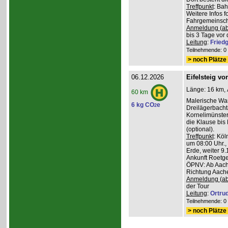
Treffpunkt
: Ba
Weitere Infos 
Fahrgemeinscha
Anmeldung (ab
bis 3 Tage vor 
Leitung
:
Friedg
Teilnehmende: 0 /
> noch Plätze 
06.12.2026
Eifelsteig v
Länge: 16 km, 
60 km
Malerische Wa
6 kg CO
e
2
Dreilägerbacht
Kornelimünster
die Klause bis
(optional).
Treffpunkt
: Köl
um 08:00 Uhr.,
Erde, weiter 9
Ankunft Roetge
ÖPNV: Ab Aach
Richtung Aache
Anmeldung (ab
der Tour
Leitung
:
Ortru
Teilnehmende: 0 /
> noch Plätze 