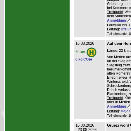
Griesberg in 
bei Kommern mi
Treffpunkt
: Wei
dem Anmelden
Anmeldung
Formular bis 3 
Leitung
:
Ute Fr
Teilnehmende: 18 
16.08.2026
Auf dem Hol
Länge: 22 km, 
50 km
Von Merten aus
6 kg CO
e
2
an der Sieg ent
Siegsteig treff
herunterkommt.
alten Römerstr
Erlebnisweg ‚H
Winterscheid, 
Schreckenberg 
Drisch verlass
Blankenberg z
Treffpunkt
: Köl
oder in Merten
Anmeldung
Leitung
:
Hajo 
Teilnehmende: 19 
16.08.2026
Grüezi wohl
- 23.08.2026