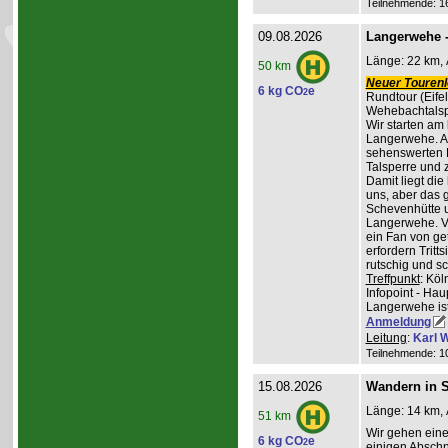
Teilnehmende: 16 
09.08.2026
Langerwehe -
Länge: 22 km, 
50 km
Neuer Tourenle
6 kg CO
e
2
Rundtour (Eife
Wehebachtalsp
Wir starten am
Langerwehe. A
sehenswerten L
Talsperre und 
Damit liegt die
uns, aber das g
Schevenhütte u
Langerwehe. Ve
ein Fan von ge
erfordern Trit
rutschig und s
Treffpunkt
: Kö
Infopoint - Hau
Langerwehe ist
Anmeldung
Leitung
:
Karl W
Teilnehmende: 10 
15.08.2026
Wandern in St
Länge: 14 km, 
51 km
Wir gehen ein
6 kg CO
e
2
einigen Abschni