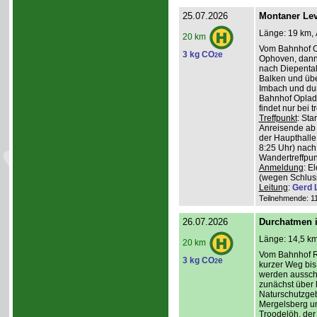
25.07.2026
Montaner Lev
Länge: 19 km, 
20 km
Vom Bahnhof O
3 kg CO
e
2
Ophoven, dann 
nach Diepental
Balken und üb
Imbach und du
Bahnhof Oplade
findet nur bei 
Treffpunkt
: Sta
Anreisende ab 
der Haupthalle
8:25 Uhr) nach
Wandertreffpun
Anmeldung
: E
(wegen Schlus
Leitung
:
Gerd 
Teilnehmende: 11 
26.07.2026
Durchatmen i
Länge: 14,5 km
20 km
Vom Bahnhof Rö
3 kg CO
e
2
kurzer Weg bis 
werden ausschl
zunächst über 
Naturschutzge
Mergelsberg u
Troodelöh, der