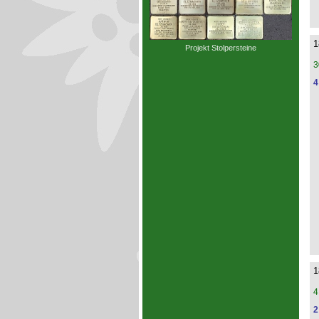
1
Projekt Stolpersteine
3
4
1
4
2