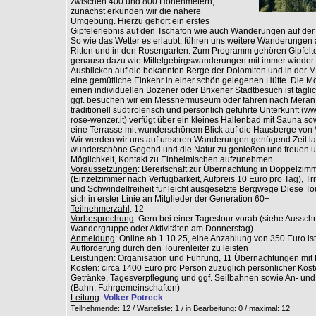
zwischen 400 und 800 Höhenmetern,
zunächst erkunden wir die nähere
Umgebung. Hierzu gehört ein erstes
Gipfelerlebnis auf den Tschafon wie auch Wanderungen auf der 
So wie das Wetter es erlaubt, führen uns weitere Wanderungen 
Ritten und in den Rosengarten. Zum Programm gehören Gipfelt
genauso dazu wie Mittelgebirgswanderungen mit immer wieder 
Ausblicken auf die bekannten Berge der Dolomiten und in der Mi
eine gemütliche Einkehr in einer schön gelegenen Hütte. Die Mög
einen individuellen Bozener oder Brixener Stadtbesuch ist tägl
ggf. besuchen wir ein Messnermuseum oder fahren nach Meran
traditionell südtirolerisch und persönlich geführte Unterkunft (w
rose-wenzer.it) verfügt über ein kleines Hallenbad mit Sauna so
eine Terrasse mit wunderschönem Blick auf die Hausberge von 
Wir werden wir uns auf unseren Wanderungen genügend Zeit la
wunderschöne Gegend und die Natur zu genießen und freuen u
Möglichkeit, Kontakt zu Einheimischen aufzunehmen.
Voraussetzungen
: Bereitschaft zur Übernachtung in Doppelzim
(Einzelzimmer nach Verfügbarkeit, Aufpreis 10 Euro pro Tag), Trit
und Schwindelfreiheit für leicht ausgesetzte Bergwege Diese Tou
sich in erster Linie an Mitglieder der Generation 60+
Teilnehmerzahl
: 12
Vorbesprechung
: Gern bei einer Tagestour vorab (siehe Aussc
Wandergruppe oder Aktivitäten am Donnerstag)
Anmeldung
: Online ab 1.10.25, eine Anzahlung von 350 Euro is
Aufforderung durch den Tourenleiter zu leisten
Leistungen
: Organisation und Führung, 11 Übernachtungen mit
Kosten
: circa 1400 Euro pro Person zuzüglich persönlicher Kos
Getränke, Tagesverpflegung und ggf. Seilbahnen sowie An- und
(Bahn, Fahrgemeinschaften)
Leitung
:
Volker Potreck
Teilnehmende: 12 / Warteliste: 1 / in Bearbeitung: 0
/ maximal: 12