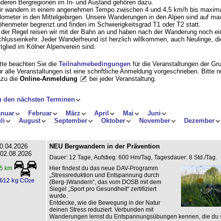
deren Bergregionen im In- und Ausland gehören dazu.
r wandern in einem angenehmen Tempo zwischen 4 und 4,5 km/h bis maxima
lometer in den Mittelgebirgen. Unsere Wanderungen in den Alpen sind auf ma
henmeter begrenzt und finden im Schwierigkeitsgrad T1 oder T2 statt.
 der Regel reisen wir mit der Bahn an und haben nach der Wanderung noch ei
hlusseinkehr. Jeder Wanderfreund ist herzlich willkommen, auch Neulinge, di
tglied im Kölner Alpenverein sind.
tte beachten Sie die
Teilnahmebedingungen
für die Veranstaltungen der Gr
r alle Veranstaltungen ist eine schriftliche Anmeldung vorgeschrieben. Bitte 
zu die
Online-Anmeldung
bei jeder Veranstaltung
.
u den nächsten Terminen
anuar
Februar
März
April
Mai
Juni
li
August
September
Oktober
November
Dezember
0.04.2026
NEU Bergwandern in der Prävention
 02.08.2026
Dauer: 12 Tage, Aufstieg: 600 Hm/Tag, Tagesdauer: 8 Std./Tag.
Hier findest du das neue DAV-Programm
5 km
„Stressreduktion und Entspannung durch
612 kg CO
e
2
(Berg-)Wandern“, das vom DOSB mit dem
Siegel „Sport pro Gesundheit“ zertifiziert
wurde.
Entdecke, wie die Bewegung in der Natur
deinen Stress reduziert. Verbunden mit
Wanderungen lernst du Entspannungsübungen kennen, die du s