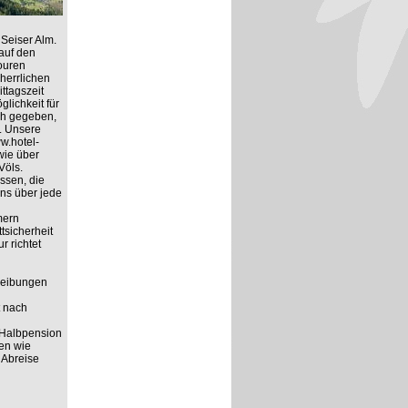
Seiser Alm.
auf den
ouren
herrlichen
ttagszeit
lichkeit für
ich gegeben,
. Unsere
ww.hotel-
wie über
Völs.
ssen, die
ns über jede
mern
tsicherheit
r richtet
hreibungen
t nach
 Halbpension
ten wie
 Abreise