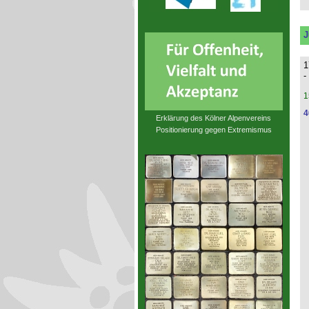
J
1
-
1
4
Erklärung des Kölner Alpenvereins
Positionierung gegen Extremismus