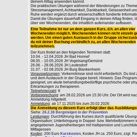
deinem Alltag anwenden kannst.
Die praktischen Übungen während der Wanderungen zu Theme
Stressmanagement, Achtsamkeit, Dankbarkeit, Gelassenheit und
Ruhe werden ergänzt durch wissenschaftlich fundierte Informati
Damit die Übungen dauerhaft Eingang in deinen Alltag finden, lä
über vier Wochenenden, die inhaltlich aufeinander aufbauen.
Eine Teilnahme ist nur an dem ganzen Kurs, d.h. an allen vier
Wochenenden möglich. Wochenenden können nicht einzeln g
werden. Um einen guten Austausch in der Gruppe sicherzuste
du mit deiner Buchung verbindlich zu, an allen Wochenenden
teilzunehmen.
Der Kurs findet an den folgenden Terminen statt:
10.04. - 12.04.2026 JH Bad Honnef
08.05. - 10.05.2026 JH Vogelsang/Gemünd
26.06. - 28.06.2026 JH Leutesdorf
31.07. - 02.08.2026 JH Burg Blankenheim
Voraussetzungen
: Vorkenntnisse sind nicht erforderlich. Du bist
und dem Austausch in der Gruppe bereit. Hinweis: Das Programm
geeignet, um akute behandlungsbedürftige psychische oder ph
Erkrankungen zu therapieren.
Teilnehmerzahl
: 8
Vorbesprechung
: am 28.02.2026 um 15:30 Uhr. Der Ort wird na
Anmeldung mitgeteilt.
Anmeldung
: ab 17.11.2025 bis zum 20.02.2026:
Die Anmeldung zu diesem Kurs erfolgt über das Ausbildungsr
Siehe:
26.2.38 Bergsteigen in der Prävention
Leistungen
: Durchführung des Kurses durch qualifizierte Übungs
Organisation; Unterbringung in Doppel- bzw. Mehrbettzimmern i
angegebenen Jugendherbergen mit Halbpension und Lunchtüt
Mittagessen
Kosten
: 200 Euro
Kurskosten
, Kosten JH ca. 250 Euro; zzgl. R