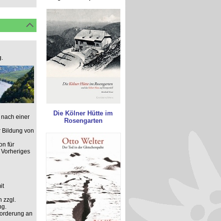
.
Die Kölner Hütte im
 nach einer
Rosengarten
 Bildung von
on für
 Vorheriges
it
 zzgl.
ng.
forderung an