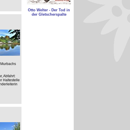
Otto Welter - Der Tod in
der Gletscherspalte
s Murbachs
, Abfahrt:
r Haltestelle
derleiterin