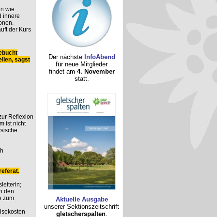
n wie
 innere
onen.
uft der Kurs
ebucht
Der nächste
InfoAbend
llen, sagst
für neue Mitglieder
findet am
4. November
statt.
 zur Reflexion
 ist nicht
ysische
ch
eferat.
leiterin;
n den
e zum
Aktuelle Ausgabe
unserer Sektionszeitschrift
eisekosten
gletscherspalten
.