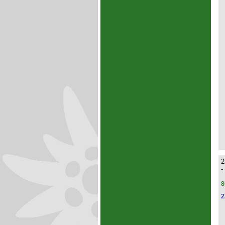
2
-
8
2