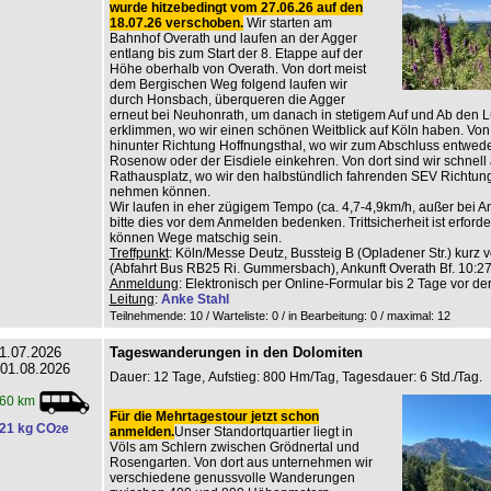
wurde hitzebedingt vom 27.06.26 auf den
18.07.26 verschoben.
Wir starten am
Bahnhof Overath und laufen an der Agger
entlang bis zum Start der 8. Etappe auf der
Höhe oberhalb von Overath. Von dort meist
dem Bergischen Weg folgend laufen wir
durch Honsbach, überqueren die Agger
erneut bei Neuhonrath, um danach in stetigem Auf und Ab den L
erklimmen, wo wir einen schönen Weitblick auf Köln haben. Von 
hinunter Richtung Hoffnungsthal, wo wir zum Abschluss entwed
Rosenow oder der Eisdiele einkehren. Von dort sind wir schnell
Rathausplatz, wo wir den halbstündlich fahrenden SEV Richtun
nehmen können.
Wir laufen in eher zügigem Tempo (ca. 4,7-4,9km/h, außer bei An
bitte dies vor dem Anmelden bedenken. Trittsicherheit ist erforderl
können Wege matschig sein.
Treffpunkt
: Köln/Messe Deutz, Bussteig B (Opladener Str.) kurz v
(Abfahrt Bus RB25 Ri. Gummersbach), Ankunft Overath Bf. 10:27
Anmeldung
: Elektronisch per Online-Formular bis 2 Tage vor de
Leitung
:
Anke Stahl
Teilnehmende: 10 / Warteliste: 0 / in Bearbeitung: 0
/ maximal: 12
1.07.2026
Tageswanderungen in den Dolomiten
 01.08.2026
Dauer: 12 Tage, Aufstieg: 800 Hm/Tag, Tagesdauer: 6 Std./Tag.
60 km
Für die Mehrtagestour jetzt schon
21 kg CO
e
2
anmelden.
Unser Standortquartier liegt in
Völs am Schlern zwischen Grödnertal und
Rosengarten. Von dort aus unternehmen wir
verschiedene genussvolle Wanderungen