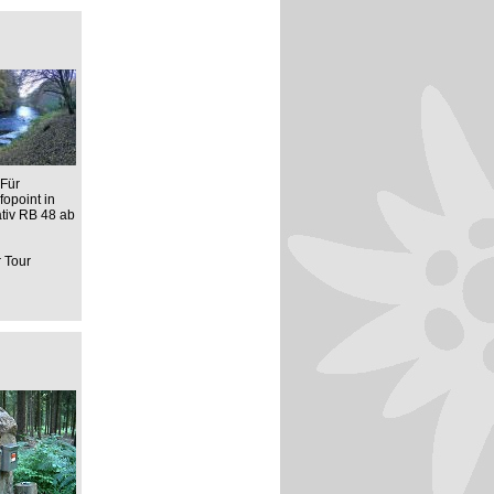
 Für
opoint in
ativ RB 48 ab
r Tour