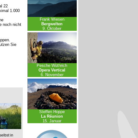
l 22
ximal 1.000
Frank Wiesen
ne
Bergwelten
e noch nicht
9. Oktober
uppen.
nutzen Sie
Pesche Wüthrich
Opera Vertical
6. November
Steffen Hoppe
La Réunion
15. Januar
elbst in