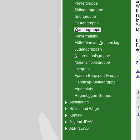
an
K
lettergruppe
Wi
S
kitourengruppe
Ki
Hö
Sport
g
ruppe
In
T
ourengruppe
Sc
Mi
W
andergruppe
K
l
ettertraining
Bi
Aktivitäten am
D
onnerstag
Fü
J
ugendgruppen
da
N
aturerlebnisgruppe
M
ountainbikegruppe
Z
i
ntegrativ
J
F
r
auen-Bergsport-Gruppe
Ju
H
andicap-Klettergruppe
Alpennials
1
Regenb
o
gen-Gruppe
-
Ausbildung
7
Hütten und Wege
1
Kontakt
Jugend JDAV
ALPINEWS