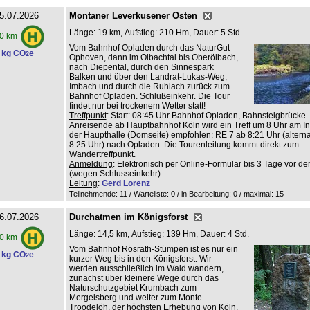
5.07.2026
Montaner Leverkusener Osten
Länge: 19 km, Aufstieg: 210 Hm, Dauer: 5 Std.
0 km
Vom Bahnhof Opladen durch das NaturGut
 kg CO
e
2
Ophoven, dann im Ölbachtal bis Oberölbach,
nach Diepental, durch den Sinnespark
Balken und über den Landrat-Lukas-Weg,
Imbach und durch die Ruhlach zurück zum
Bahnhof Opladen. Schlußeinkehr. Die Tour
findet nur bei trockenem Wetter statt!
Treffpunkt
: Start: 08:45 Uhr Bahnhof Opladen, Bahnsteigbrücke.
Anreisende ab Hauptbahnhof Köln wird ein Treff um 8 Uhr am Inf
der Haupthalle (Domseite) empfohlen: RE 7 ab 8:21 Uhr (altern
8:25 Uhr) nach Opladen. Die Tourenleitung kommt direkt zum
Wandertreffpunkt.
Anmeldung
: Elektronisch per Online-Formular bis 3 Tage vor de
(wegen Schlusseinkehr)
Leitung
:
Gerd Lorenz
Teilnehmende: 11 / Warteliste: 0 / in Bearbeitung: 0
/ maximal: 15
6.07.2026
Durchatmen im Königsforst
Länge: 14,5 km, Aufstieg: 139 Hm, Dauer: 4 Std.
0 km
Vom Bahnhof Rösrath-Stümpen ist es nur ein
 kg CO
e
2
kurzer Weg bis in den Königsforst. Wir
werden ausschließlich im Wald wandern,
zunächst über kleinere Wege durch das
Naturschutzgebiet Krumbach zum
Mergelsberg und weiter zum Monte
Troodelöh, der höchsten Erhebung von Köln.