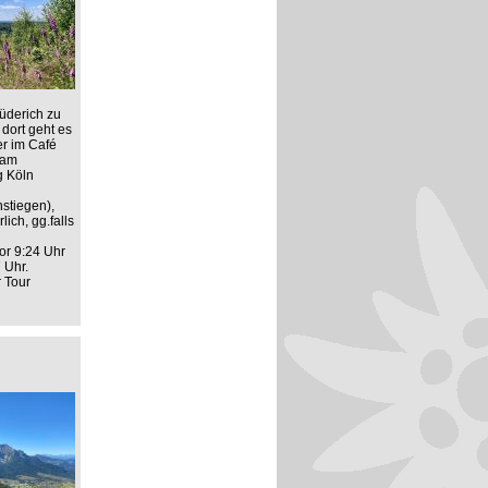
üderich zu
dort geht es
er im Café
 am
g Köln
stiegen),
ich, gg.falls
or 9:24 Uhr
 Uhr.
r Tour