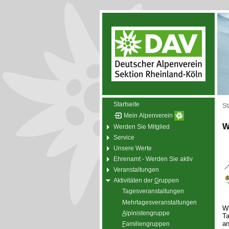
Startseite
St
Mein Alpenverein
W
Werden Sie Mitglied
Service
Unsere Werte
Ehrenamt - Werden Sie aktiv
Veranstaltungen
Aktivitäten der
G
ruppen
Tagesveranstaltungen
Mehrtagesveranstaltungen
Wi
A
lpinistengruppe
Ta
an
F
amiliengruppen