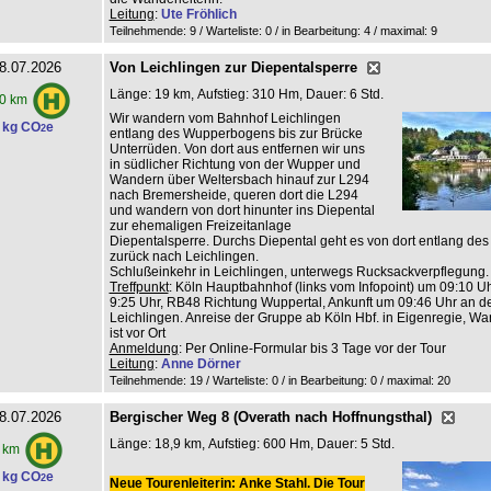
Leitung
:
Ute Fröhlich
Teilnehmende: 9 / Warteliste: 0 / in Bearbeitung: 4
/ maximal: 9
8.07.2026
Von Leichlingen zur Diepentalsperre
Länge: 19 km, Aufstieg: 310 Hm, Dauer: 6 Std.
0 km
Wir wandern vom Bahnhof Leichlingen
 kg CO
e
2
entlang des Wupperbogens bis zur Brücke
Unterrüden. Von dort aus entfernen wir uns
in südlicher Richtung von der Wupper und
Wandern über Weltersbach hinauf zur L294
nach Bremersheide, queren dort die L294
und wandern von dort hinunter ins Diepental
zur ehemaligen Freizeitanlage
Diepentalsperre. Durchs Diepental geht es von dort entlang de
zurück nach Leichlingen.
Schlußeinkehr in Leichlingen, unterwegs Rucksackverpflegung.
Treffpunkt
: Köln Hauptbahnhof (links vom Infopoint) um 09:10 Uhr
9:25 Uhr, RB48 Richtung Wuppertal, Ankunft um 09:46 Uhr an de
Leichlingen. Anreise der Gruppe ab Köln Hbf. in Eigenregie, Wan
ist vor Ort
Anmeldung
: Per Online-Formular bis 3 Tage vor der Tour
Leitung
:
Anne Dörner
Teilnehmende: 19 / Warteliste: 0 / in Bearbeitung: 0
/ maximal: 20
8.07.2026
Bergischer Weg 8 (Overath nach Hoffnungsthal)
Länge: 18,9 km, Aufstieg: 600 Hm, Dauer: 5 Std.
 km
 kg CO
e
2
Neue Tourenleiterin: Anke Stahl. Die Tour