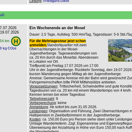
Leitung
:
Friedgard Diehl
uli
7.07.2026
Ein Wochenende an der Mosel
 19.07.2026
Dauer: 2,5 Tage, Aufstieg: 500 Hm/Tag, Tagesdauer: 5-6 Std./Tag
Für die Mehrtagestour jetzt schon
54 km
anmelden.
Standortquartier mit zwei
0 kg CO
e
2
Übernachtungen in der Mosel-
Jugendherberge. Tageswanderungen von
ca. 20 Km durch das Moseltal. Abendessen
in Lokalen vor Ort.
Treffpunkt am Freitag 17.07.2026 um 17:00
Uhr in der Jugendherberge. Rückkehr Sonntag, den 19.07.2026
kurzen Wanderung gegen Mittag ab der Jugendherberge.
Anreise: Gemeinsame Anreise mit der Bahn wird gewünscht! Zur
Fahrgemeinschaften bitte PKW Mitfahrplätze anbieten.
Voraussetzungen
: Trittsicherheit, Schwindelfrei und gute Konditi
Tagestouren von ca. 20 km mit einem Wandertempo von 4 km/h.
Kennen lernen bei einer Tagestour.
Teilnehmerzahl
: 9
Vorbesprechung
: keine
Anmeldung
: Ab sofort bis zum 31.05 2026.
Leistungen
: Organisation und Führung, Zwei Übernachtungen m
Halbpension in Zweibettzimmern in der Jugendherberge.
Kosten
: ca. 150,00 Euro pro Person siehe oben unter Leistungen
Umlage Wanderleiterin. Zzgl. Eigenanreise und Eigenverpflegu
Überweisung der Anzahlung in Höhe von Euro 150,00 nach Auf
die Wanderleiterin.