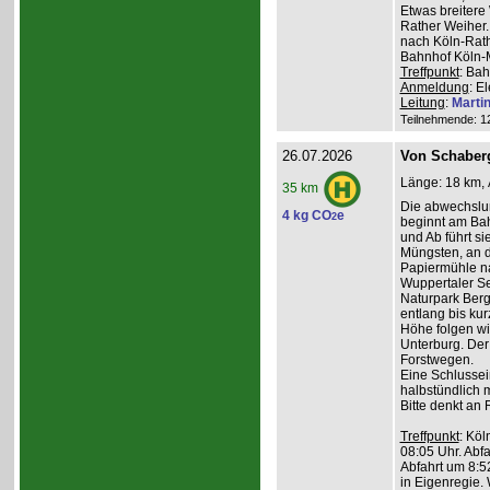
Etwas breiter
Rather Weiher. 
nach Köln-Rath
Bahnhof Köln-M
Treffpunkt
: Bah
Anmeldung
: E
Leitung
:
Marti
Teilnehmende: 12 
26.07.2026
Von Schaber
Länge: 18 km, 
35 km
Die abwechslu
4 kg CO
e
2
beginnt am Bah
und Ab führt s
Müngsten, an 
Papiermühle na
Wuppertaler Se
Naturpark Ber
entlang bis kur
Höhe folgen wi
Unterburg. Der
Forstwegen.
Eine Schlussein
halbstündlich 
Bitte denkt an
Treffpunkt
: Köl
08:05 Uhr. Abfa
Abfahrt um 8:5
in Eigenregie. 