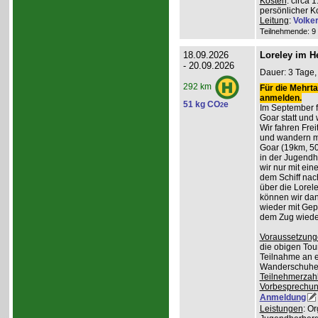
Kosten
: circa 
persönlicher K
Leitung
:
Volke
Teilnehmende: 9 /
18.09.2026
Loreley im H
- 20.09.2026
Dauer: 3 Tage, 
292 km
Für die Mehrta
anmelden.
51 kg CO
e
2
Im September f
Goar statt und 
Wir fahren Frei
und wandern m
Goar (19km, 50
in der Jugend
wir nur mit ei
dem Schiff nac
über die Lorel
können wir da
wieder mit Gep
dem Zug wiede
Voraussetzung
die obigen Tou
Teilnahme an e
Wanderschuhe
Teilnehmerzah
Vorbesprechu
Anmeldung
Leistungen
: O