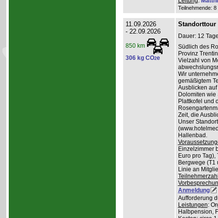
Leitung
:
Matth
Teilnehmende: 8 /
11.09.2026
Standorttour
- 22.09.2026
Dauer: 12 Tage
850 km
Südlich des Ro
Provinz Trentin
306 kg CO
e
2
Vielzahl von Mö
abwechslungsr
Wir unternehme
gemäßigtem Te
Ausblicken auf
Dolomiten wie 
Plattkofel und
Rosengartenma
Zeit, die Ausbl
Unser Standortq
(www.hotelmedil
Hallenbad.
Voraussetzung
Einzelzimmer b
Euro pro Tag), 
Bergwege (T1 un
Linie an Mitgl
Teilnehmerzah
Vorbesprechu
Anmeldung
Aufforderung d
Leistungen
: O
Halbpension, 