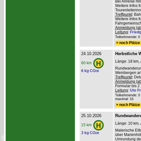
Bei Anreise mi
Weitere Infos 
Tourenleiterin
Treffpunkt
: Ba
Weitere Infos 
Fahrgemeinscha
Anmeldung (ab
Leitung
:
Friedg
Teilnehmende: 0 /
> noch Plätze 
24.10.2026
Herbstliche 
Länge: 18 km, 
60 km
Rundwanderung
6 kg CO
e
2
Weinbergen an 
Treffpunkt
: De
Anmeldung (ab
Formular bis 2 
Leitung
:
Ute Fr
Teilnehmende: 0 /
maximal: 16
> noch Plätze 
25.10.2026
Rundwanderu
Länge: 10 km, 
15 km
Malerische Ei
3 kg CO
e
2
über Marienhöh
Umrundung de