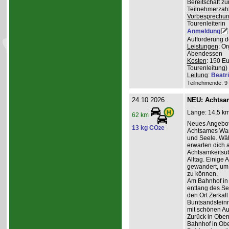
Bereitschaft z
Teilnehmerzah
Vorbesprechu
Tourenleiterin
Anmeldung
Aufforderung d
Leistungen
: O
Abendessen
Kosten
: 150 E
Tourenleitung)
Leitung
:
Beatr
Teilnehmende: 9 /
24.10.2026
NEU: Achtsa
Länge: 14,5 km
62 km
Neues Angebot
13 kg CO
e
2
Achtsames Wand
und Seele. Wä
erwarten dich
Achtsamkeitsüb
Alltag. Einige 
gewandert, um
zu können.
Am Bahnhof in
entlang des Se
den Ort Zerkall
Buntsandsteinr
mit schönen Au
Zurück in Ober
Bahnhof in Obe