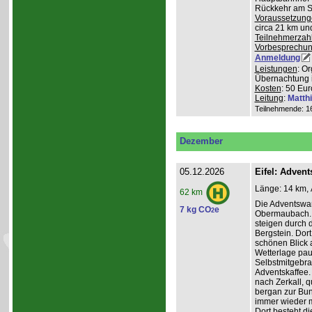
Rückkehr am So
Voraussetzung
circa 21 km u
Teilnehmerzah
Vorbesprechu
Anmeldung
Leistungen
: O
Übernachtung 
Kosten
: 50 Eur
Leitung
:
Matth
Teilnehmende: 16 
Dezember
05.12.2026
Eifel: Adve
Länge: 14 km, 
62 km
Die Adventswa
7 kg CO
e
2
Obermaubach. 
steigen durch 
Bergstein. Dort
schönen Blick 
Wetterlage paus
Selbstmitgebra
Adventskaffee.
nach Zerkall, 
bergan zur Bun
immer wieder m
Dort besteht di