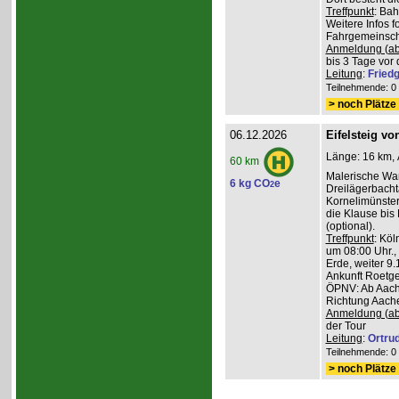
Treffpunkt
: Ba
Weitere Infos 
Fahrgemeinscha
Anmeldung (ab
bis 3 Tage vor 
Leitung
:
Friedg
Teilnehmende: 0 /
> noch Plätze 
06.12.2026
Eifelsteig v
Länge: 16 km, 
60 km
Malerische Wa
6 kg CO
e
2
Dreilägerbacht
Kornelimünster
die Klause bis
(optional).
Treffpunkt
: Köl
um 08:00 Uhr.,
Erde, weiter 9
Ankunft Roetge
ÖPNV: Ab Aach
Richtung Aache
Anmeldung (ab
der Tour
Leitung
:
Ortru
Teilnehmende: 0 /
> noch Plätze 