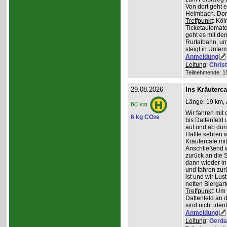
Von dort geht 
Heimbach. Dort
Treffpunkt
: Köl
Ticketautomate
geht es mit de
Rurtalbahn, u
steigt in Unte
Anmeldung
Leitung
:
Chris
Teilnehmende: 15 
29.08.2026
Ins Kräuterc
Länge: 19 km, 
60 km
Wir fahren mit 
6 kg CO
e
2
bis Dattenfeld
auf und ab dur
Hälfte kehren w
Kräutercafe mi
Anschließend 
zurück an die S
dann wieder in
und fahren zur
ist und wir Lu
netten Biergar
Treffpunkt
: Um
Dattenfeld an d
sind nicht ident
Anmeldung
Leitung
:
Gerda