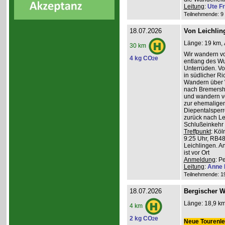
Leitung
:
Ute Fr
Teilnehmende: 9 /
18.07.2026
Von Leichlin
Länge: 19 km, 
30 km
Wir wandern v
4 kg CO
e
2
entlang des W
Unterrüden. Vo
in südlicher R
Wandern über 
nach Bremershe
und wandern vo
zur ehemaligen
Diepentalsperr
zurück nach Le
Schlußeinkehr 
Treffpunkt
: Köl
9:25 Uhr, RB48
Leichlingen. A
ist vor Ort
Anmeldung
: P
Leitung
:
Anne 
Teilnehmende: 19 
18.07.2026
Bergischer W
Länge: 18,9 km
4 km
2 kg CO
e
2
Neue Tourenlei