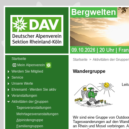
Startseite
Startseite
>
Aktivitäten der Gruppe
Mein Alpenverein
Wandergruppe
Werden Sie Mitglied
Service
Unsere Werte
Leit
Ehrenamt - Werden Sie aktiv
Veranstaltungen
Aktivitäten der
G
ruppen
Tagesveranstaltungen
Mehrtagesveranstaltungen
Wir sind eine Gruppe von Outdoor
A
lpinistengruppe
Tageswanderungen auf den Wande
an Rhein und Mosel verbringen. 
F
amiliengruppen