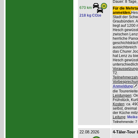
Dauer: 8 Tage, 
670 km
Für die Mehrta
anmelden.
Hesc
218 kg CO
e
2
Stadt der Schw
Graubünden. A
liegt auf 1200
Hesch gewüsst:
zwischen Lenz
herrliche Pan
geschichtsträc
aussichtsreich
das Churer Joc
hat Lenz zu bie
Hesch gewüsst:
unterschiedlic
Voraussetzung
T2.
Teilnehmerzah
Vorbesprechu
Anmeldung
die Tourenleit
Leistungen
: O
Frühstück, Kur
Kosten
: ca. 4
selbst, dreimal
der Küche mitz
Leitung
:
Meike
Teilnehmende: 7 /
22.08.2026
4-Täler-Tour 