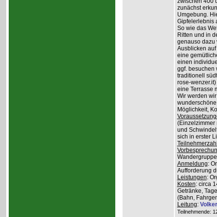
zwischen 400 
zunächst erkun
Umgebung. Hier
Gipfelerlebnis
So wie das Wet
Ritten und in 
genauso dazu w
Ausblicken auf
eine gemütlich
einen individu
ggf. besuchen
traditionell sü
rose-wenzer.it
eine Terrasse 
Wir werden wir
wunderschöne 
Möglichkeit, K
Voraussetzung
(Einzelzimmer n
und Schwindelfr
sich in erster 
Teilnehmerzah
Vorbesprechu
Wandergruppe o
Anmeldung
: O
Aufforderung du
Leistungen
: O
Kosten
: circa 
Getränke, Tage
(Bahn, Fahrge
Leitung
:
Volke
Teilnehmende: 12 