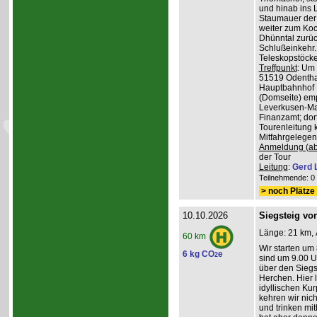
und hinab ins L
Staumauer der 
weiter zum Koc
Dhünntal zurüc
Schlußeinkehr.
Teleskopstöck
Treffpunkt
: Um
51519 Odenthal
Hauptbahnhof K
(Domseite) emp
Leverkusen-Man
Finanzamt; dor
Tourenleitung 
Mitfahrgelegen
Anmeldung (ab
der Tour
Leitung
:
Gerd 
Teilnehmende: 0 /
> noch Plätze 
10.10.2026
Siegsteig vo
Länge: 21 km, 
60 km
Wir starten um
6 kg CO
e
2
sind um 9.00 Uh
über den Siegs
Herchen. Hier 
idyllischen Ku
kehren wir nich
und trinken mit