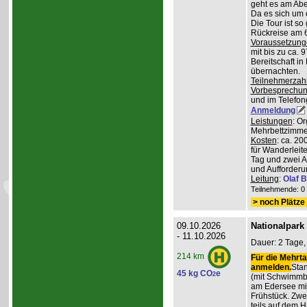
geht es am Abe
Da es sich um 
Die Tour ist so
Rückreise am 6
Voraussetzung
mit bis zu ca. 
Bereitschaft i
übernachten.
Teilnehmerzah
Vorbesprechu
und im Telefong
Anmeldung
Leistungen
: O
Mehrbettzimmern
Kosten
: ca. 2
für Wanderleite
Tag und zwei 
und Aufforderu
Leitung
:
Olaf 
Teilnehmende: 0 /
> noch Plätze 
09.10.2026
Nationalpark
- 11.10.2026
Dauer: 2 Tage,
214 km
Für die Mehrta
anmelden.
Stan
45 kg CO
e
2
(mit Schwimmb
am Edersee mi
Frühstück. Zw
teils auf dem 