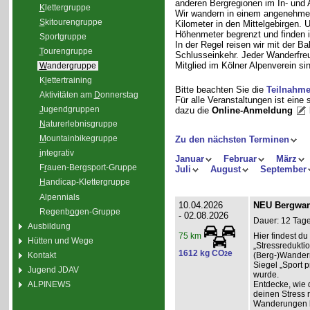
anderen Bergregionen im In- und
K
lettergruppe
Wir wandern in einem angenehme
S
kitourengruppe
Kilometer in den Mittelgebirgen.
Höhenmeter begrenzt und finden i
Sport
g
ruppe
In der Regel reisen wir mit der 
T
ourengruppe
Schlusseinkehr. Jeder Wanderfreu
Mitglied im Kölner Alpenverein sin
W
andergruppe
K
l
ettertraining
Bitte beachten Sie die
Teilnahm
Aktivitäten am
D
onnerstag
Für alle Veranstaltungen ist eine
J
ugendgruppen
dazu die
Online-Anmeldung
N
aturerlebnisgruppe
M
ountainbikegruppe
Zu den nächsten Terminen
i
ntegrativ
Januar
Februar
März
F
r
auen-Bergsport-Gruppe
Juli
August
September
H
andicap-Klettergruppe
Alpennials
10.04.2026
NEU Bergwand
Regenb
o
gen-Gruppe
- 02.08.2026
Dauer: 12 Tage
Ausbildung
Hier findest 
75 km
Hütten und Wege
„Stressredukti
1612 kg CO
e
Kontakt
2
(Berg-)Wander
Siegel „Sport p
Jugend JDAV
wurde.
ALPINEWS
Entdecke, wie 
deinen Stress 
Wanderungen l