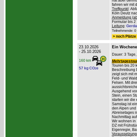
hat aber denno
fahren wir mit
Treffpunkt
: Ab
Köln Deutz nach
Anmeldung (ab
Formular bis 2 
Leitung
:
Gerda
Teilnehmende: 0 /
> noch Plätze 
23.10.2026
Ein Wochene
- 25.10.2026
Dauer: 3 Tage,
160 km
Mehrtagestour
Touren bis 20 
57 kg CO
e
2
Beschreibung 
zeigt sich mit
Feld- und Wal
Felsen. Mit dr
aussichtsreich
Ausgehend vom
Stein, einen St
starten wir di
Samstag ist ei
den Alpen und 
Abreisetages i
Nachmittag au
Wir wohnen in
DZ mit Frühstüc
Eigenregie, B
Voraussetzung