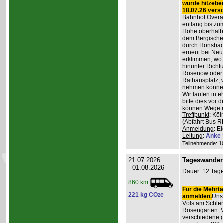
wurde hitzebe
18.07.26 vers
Bahnhof Overat
entlang bis zum
Höhe oberhalb 
dem Bergischen
durch Honsbac
erneut bei Neu
erklimmen, wo 
hinunter Richt
Rosenow oder d
Rathausplatz, 
nehmen könne
Wir laufen in 
bitte dies vor 
können Wege m
Treffpunkt
: Köl
(Abfahrt Bus R
Anmeldung
: E
Leitung
:
Anke 
Teilnehmende: 10 
21.07.2026
Tageswander
- 01.08.2026
Dauer: 12 Tage
860 km
Für die Mehrta
221 kg CO
e
2
anmelden.
Unse
Völs am Schler
Rosengarten. V
verschiedene 