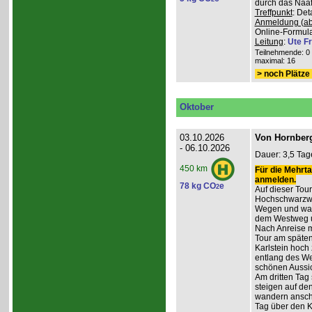
durch das Naafb
Treffpunkt
: De
Anmeldung (ab
Online-Formula
Leitung
:
Ute Fr
Teilnehmende: 0 /
maximal: 16
> noch Plätze 
Oktober
03.10.2026
Von Hornberg
- 06.10.2026
Dauer: 3,5 Tag
450 km
Für die Mehrta
anmelden.
78 kg CO
e
2
Auf dieser Tour
Hochschwarzwa
Wegen und wan
dem Westweg 
Nach Anreise mi
Tour am späten
Karlstein hoch
entlang des W
schönen Aussic
Am dritten Tag 
steigen auf de
wandern anschl
Tag über den 