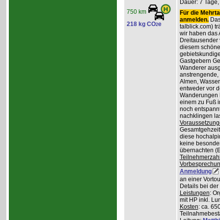
Dauer: 7 Tage,
750 km
Für die Mehrta
anmelden.
Das 
218 kg CO
e
2
talblick.com) t
wir haben das 
Dreitausender v
diesem schöne
gebietskundig
Gastgebern Ger
Wanderer ausge
anstrengende, 
Almen, Wasserf
entweder vor d
Wanderungen lo
einem zu Fuß i
noch entspannt
nachklingen la
Voraussetzung
Gesamtgehzeiten
diese hochalpi
keine besonder
übernachten (E
Teilnehmerzah
Vorbesprechu
Anmeldung
an einer Vortou
Details bei de
Leistungen
: O
mit HP inkl. L
Kosten
: ca. 65
Teilnahmebest