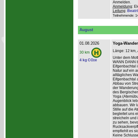
Anmelden.
Anmeldung
: E
Leitung
:
Beatr
Teilnehmende: 14 
August
01.08.2026
Yoga-Wanderu
Länge: 12 km, 
30 km
Unter dem Mo
4 kg CO
e
2
WANN DANN be
Eifgenbachtal 
Natur auf ein 
alltägliches W
Eifgenbachtal a
Abbau von Stre
der Wanderung 
des Bergischen
Yoga (Atemübun
Augenblick leb
abbauen. Wir l
Stille auf die
begleitet uns 
streicheln und
zu sehen, bevo
Rucksackverpfle
empfiehlt es si
Keine Schluss