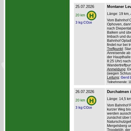
25.07.2026
Montaner Lev
Länge: 19 km, 
20 km
Vom Bahnhof O
3 kg CO
e
2
Ophoven, dann 
nach Diepental
Balken und üb
Imbach und du
Bahnhof Oplade
findet nur bei 
Treffpunkt
: Sta
Anreisende ab 
der Haupthalle
8:25 Uhr) nach
Wandertreffpun
Anmeldung
: E
(wegen Schlus
Leitung
:
Gerd 
Teilnehmende: 11 
26.07.2026
Durchatmen i
Länge: 14,5 km
20 km
Vom Bahnhof Rö
3 kg CO
e
2
kurzer Weg bis 
werden ausschl
zunächst über 
Naturschutzge
Mergelsberg u
Troodelöh, der