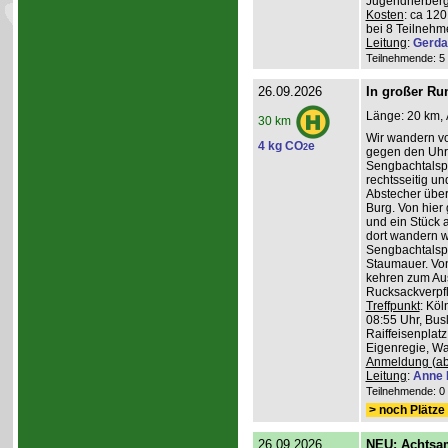
Jugendherberg
Kosten
: ca 12
bei 8 Teilneh
Leitung
:
Gerda
Teilnehmende: 5 /
26.09.2026
In großer Ru
Länge: 20 km, 
30 km
Wir wandern v
4 kg CO
e
2
gegen den Uhrz
Sengbachtalspe
rechtsseitig u
Abstecher übe
Burg. Von hier
und ein Stück 
dort wandern w
Sengbachtalsp
Staumauer. Von
kehren zum Au
Rucksackverpf
Treffpunkt
: Köl
08:55 Uhr, Bus
Raiffeisenplatz
Eigenregie, Wan
Anmeldung (ab
Leitung
:
Anne 
Teilnehmende: 0 /
> noch Plätze 
26.09.2026
NEU: Achtsa