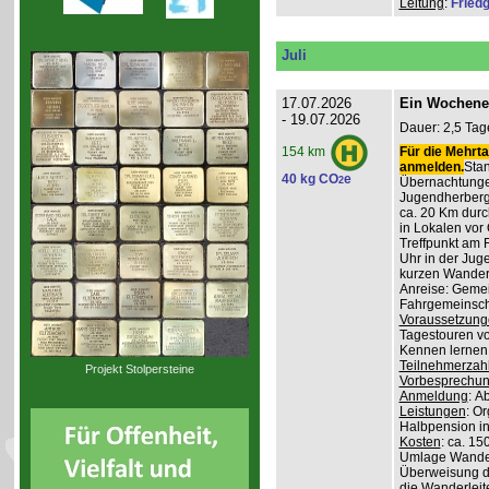
Leitung
:
Friedg
Juli
17.07.2026
Ein Wochene
- 19.07.2026
Dauer: 2,5 Tag
Für die Mehrta
154 km
anmelden.
Stan
40 kg CO
e
2
Übernachtunge
Jugendherber
ca. 20 Km durc
in Lokalen vor 
Treffpunkt am 
Uhr in der Jug
kurzen Wander
Anreise: Gemei
Fahrgemeinscha
Voraussetzung
Tagestouren vo
Kennen lernen 
Teilnehmerzah
Projekt Stolpersteine
Vorbesprechu
Anmeldung
: A
Leistungen
: O
Halbpension in
Kosten
: ca. 15
Umlage Wanderl
Überweisung d
die Wanderleite