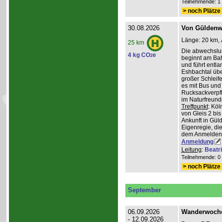
Teilnehmende: 1 /
> noch Plätze 
30.08.2026
Von Güldenwe
Länge: 20 km, 
25 km
Die abwechslu
4 kg CO
e
2
beginnt am Ba
und führt entl
Eshbachtal üb
großer Schleife
es mit Bus und
Rucksackverpfl
im Naturfreun
Treffpunkt
: Köl
von Gleis 2 bis
Ankunft in Gül
Eigenregie, die
dem Anmelden
Anmeldung
Leitung
:
Beatr
Teilnehmende: 0 /
> noch Plätze 
September
06.09.2026
Wanderwoche 
- 12.09.2026