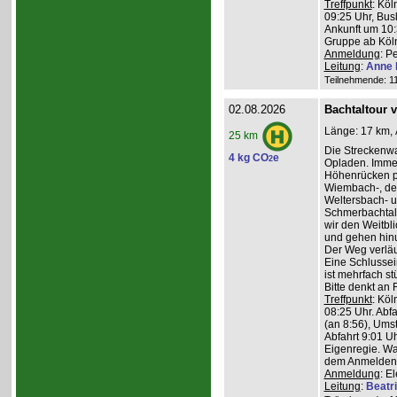
Treffpunkt
: Köl
09:25 Uhr, Bus
Ankunft um 10:3
Gruppe ab Köln
Anmeldung
: P
Leitung
:
Anne 
Teilnehmende: 11 
02.08.2026
Bachtaltour 
Länge: 17 km, 
25 km
Die Streckenw
4 kg CO
e
2
Opladen. Imme
Höhenrücken pa
Wiembach-, des
Weltersbach- u
Schmerbachtal
wir den Weitbl
und gehen hinu
Der Weg verläu
Eine Schlussein
ist mehrfach st
Bitte denkt an
Treffpunkt
: Köl
08:25 Uhr. Abf
(an 8:56), Ums
Abfahrt 9:01 Uh
Eigenregie. Wa
dem Anmelden
Anmeldung
: E
Leitung
:
Beatr