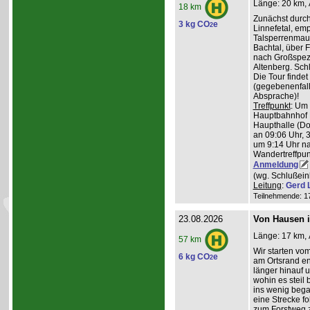
Länge: 20 km, 
18 km
Zunächst durch
3 kg CO
e
2
Linnefetal, em
Talsperrenmaue
Bachtal, über F
nach Großspez
Altenberg. Sch
Die Tour findet
(gegebenenfal
Absprache)!
Treffpunkt
: Um
Hauptbahnhof K
Haupthalle (Do
an 09:06 Uhr, 
um 9:14 Uhr na
Wandertreffpun
Anmeldung
(wg. Schlußein
Leitung
:
Gerd 
Teilnehmende: 17 
23.08.2026
Von Hausen i
Länge: 17 km, 
57 km
Wir starten v
6 kg CO
e
2
am Ortsrand en
länger hinauf 
wohin es steil 
ins wenig beg
eine Strecke fol
zum Forstweg z