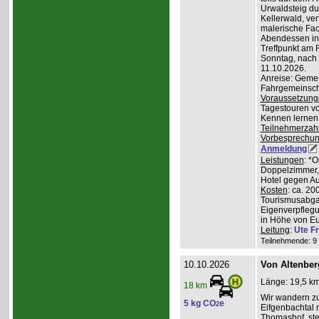
Urwaldsteig du
Kellerwald, ve
malerische Fa
Abendessen in 
Treffpunkt am 
Sonntag, nach
11.10.2026.
Anreise: Gemei
Fahrgemeinscha
Voraussetzung
Tagestouren vo
Kennen lernen 
Teilnehmerzah
Vorbesprechu
Anmeldung
Leistungen
: *
Doppelzimmer, 
Hotel gegen Au
Kosten
: ca. 20
Tourismusabgab
Eigenverpfleg
in Höhe von Eu
Leitung
:
Ute Fr
Teilnehmende: 9 /
10.10.2026
Von Altenber
Länge: 19,5 km
18 km
Wir wandern z
5 kg CO
e
2
Eifgenbachtal 
Thomashof, st