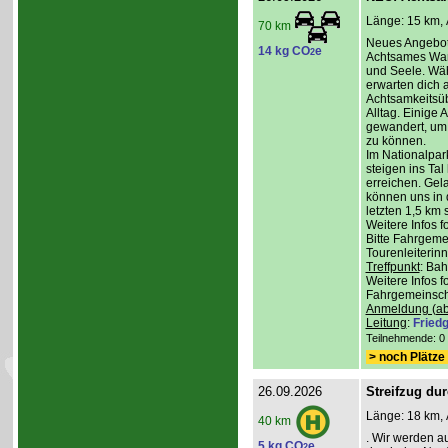
Länge: 15 km, 
70 km
Neues Angebot
14 kg CO
e
2
Achtsames Wand
und Seele. Wä
erwarten dich
Achtsamkeitsüb
Alltag. Einige 
gewandert, um
zu können.
Im Nationalpar
steigen ins Ta
erreichen. Gel
können uns in 
letzten 1,5 km 
Weitere Infos 
Bitte Fahrgeme
Tourenleiterin
Treffpunkt
: Ba
Weitere Infos 
Fahrgemeinscha
Anmeldung (ab
Leitung
:
Friedg
Teilnehmende: 0 /
> noch Plätze 
26.09.2026
Streifzug du
Länge: 18 km, 
40 km
. Wir werden a
5 kg CO
e
2