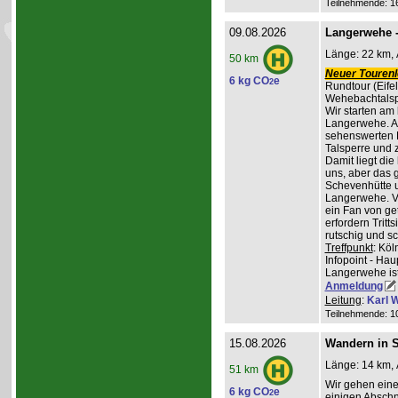
Teilnehmende: 16 
09.08.2026
Langerwehe -
Länge: 22 km, 
50 km
Neuer Tourenle
6 kg CO
e
2
Rundtour (Eife
Wehebachtalsp
Wir starten am
Langerwehe. A
sehenswerten L
Talsperre und 
Damit liegt die
uns, aber das g
Schevenhütte u
Langerwehe. Ve
ein Fan von ge
erfordern Trit
rutschig und s
Treffpunkt
: Kö
Infopoint - Hau
Langerwehe ist
Anmeldung
Leitung
:
Karl W
Teilnehmende: 10 
15.08.2026
Wandern in St
Länge: 14 km, 
51 km
Wir gehen ein
6 kg CO
e
2
einigen Abschni