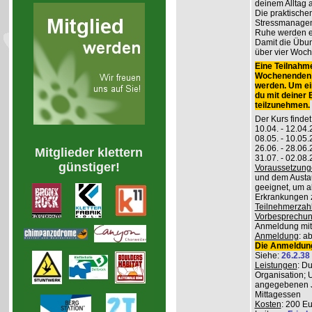
deinem Alltag
Die praktisch
Stressmanageme
Ruhe werden er
Damit die Übung
über vier Woch
Eine Teilnahme
Wochenenden m
werden. Um ei
du mit deiner
teilzunehmen.
Der Kurs findet
10.04. - 12.04
08.05. - 10.0
26.06. - 28.06
Mitglieder klettern
31.07. - 02.08
günstiger!
Voraussetzung
und dem Austau
geeignet, um a
Erkrankungen z
Teilnehmerzah
Vorbesprechu
Anmeldung mitg
Anmeldung
: a
Die Anmeldung
Siehe:
26.2.38
Leistungen
: D
Organisation; 
angegebenen J
Mittagessen
Kosten
: 200 E