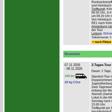
Rucksackverpfl
und Heimbach 
Treffpunkt
: Köl
08:30 Uhr., 8.4
um 09.20 Uhr m
Von Heimbach 1
RE1 nach Köln,
Anmeldung (ab
der Tour
Leitung
:
Ortru
Teilnehmende: 0 /
> noch Plätze 
November
07.11.2026
2-Tages-Tour 
- 08.11.2026
Dauer: 2 Tage,
190 km
Standort-Tour 
Doppelzimmern
29 kg CO
e
2
Jugendherberge
Zwei Tageswan
entlang der Mos
Abends (Samsta
Lokal in der Alt
Sonntag nach d
15.00 Uhr.
Treffpunkt am 
Hauptbahnhof (