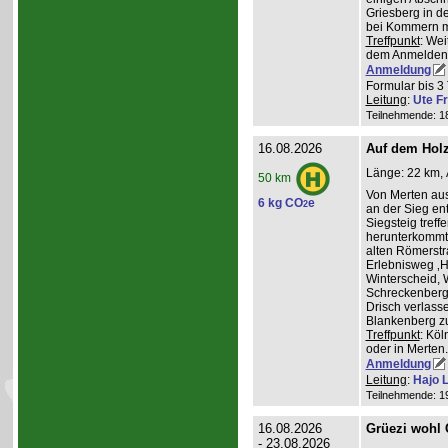
Griesberg in 
bei Kommern mi
Treffpunkt
: Wei
dem Anmelden
Anmeldung
Formular bis 3 
Leitung
:
Ute Fr
Teilnehmende: 18 
16.08.2026
Auf dem Hol
Länge: 22 km, 
50 km
Von Merten aus
6 kg CO
e
2
an der Sieg ent
Siegsteig treff
herunterkommt.
alten Römerstr
Erlebnisweg ‚H
Winterscheid, 
Schreckenberg 
Drisch verlass
Blankenberg z
Treffpunkt
: Köl
oder in Merten
Anmeldung
Leitung
:
Hajo 
Teilnehmende: 19 
16.08.2026
Grüezi wohl
- 23.08.2026