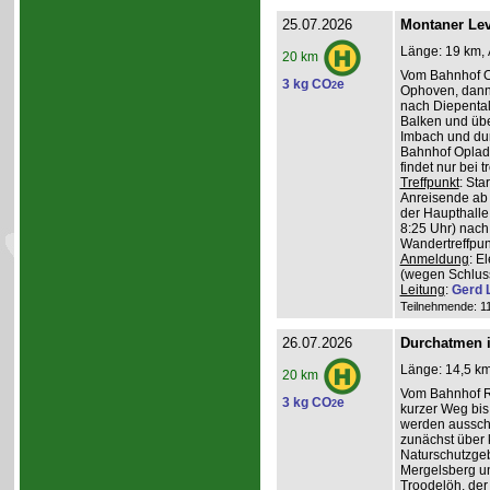
25.07.2026
Montaner Lev
Länge: 19 km, 
20 km
Vom Bahnhof O
3 kg CO
e
2
Ophoven, dann 
nach Diepental
Balken und üb
Imbach und du
Bahnhof Oplade
findet nur bei 
Treffpunkt
: Sta
Anreisende ab 
der Haupthalle
8:25 Uhr) nach
Wandertreffpun
Anmeldung
: E
(wegen Schlus
Leitung
:
Gerd 
Teilnehmende: 11 
26.07.2026
Durchatmen i
Länge: 14,5 km
20 km
Vom Bahnhof Rö
3 kg CO
e
2
kurzer Weg bis 
werden ausschl
zunächst über 
Naturschutzge
Mergelsberg u
Troodelöh, der