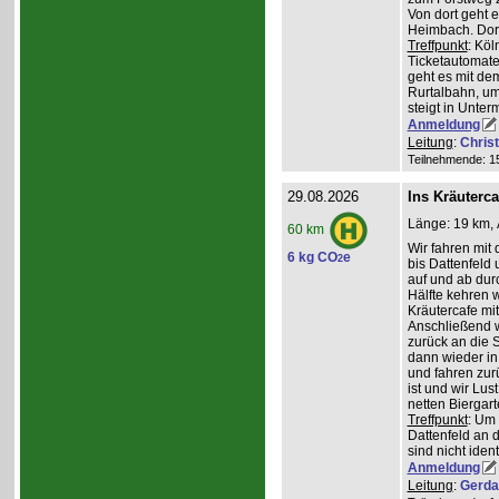
Von dort geht 
Heimbach. Dort
Treffpunkt
: Köl
Ticketautomate
geht es mit de
Rurtalbahn, u
steigt in Unte
Anmeldung
Leitung
:
Chris
Teilnehmende: 15 
29.08.2026
Ins Kräuterc
Länge: 19 km, 
60 km
Wir fahren mit 
6 kg CO
e
2
bis Dattenfeld
auf und ab dur
Hälfte kehren w
Kräutercafe mi
Anschließend 
zurück an die S
dann wieder in
und fahren zur
ist und wir Lu
netten Biergar
Treffpunkt
: Um
Dattenfeld an d
sind nicht ident
Anmeldung
Leitung
:
Gerda