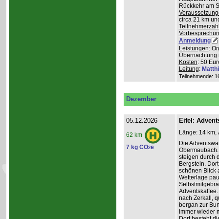
Rückkehr am So
Voraussetzung
circa 21 km u
Teilnehmerzah
Vorbesprechu
Anmeldung
Leistungen
: O
Übernachtung 
Kosten
: 50 Eur
Leitung
:
Matth
Teilnehmende: 16 
Dezember
05.12.2026
Eifel: Adve
Länge: 14 km, 
62 km
Die Adventswa
7 kg CO
e
2
Obermaubach. 
steigen durch 
Bergstein. Dort
schönen Blick 
Wetterlage paus
Selbstmitgebra
Adventskaffee.
nach Zerkall, 
bergan zur Bun
immer wieder m
Dort besteht di