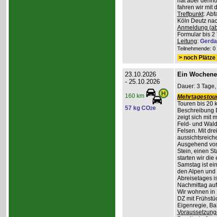
hat aber denno
fahren wir mit
Treffpunkt
: Ab
Köln Deutz nach
Anmeldung (ab
Formular bis 2 
Leitung
:
Gerda
Teilnehmende: 0 /
> noch Plätze 
23.10.2026
Ein Wochene
- 25.10.2026
Dauer: 3 Tage,
160 km
Mehrtagestour
Touren bis 20 
57 kg CO
e
2
Beschreibung 
zeigt sich mit
Feld- und Wal
Felsen. Mit dr
aussichtsreich
Ausgehend vom
Stein, einen St
starten wir di
Samstag ist ei
den Alpen und 
Abreisetages i
Nachmittag au
Wir wohnen in
DZ mit Frühstüc
Eigenregie, B
Voraussetzung