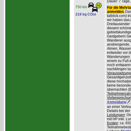
Dauer: 7 Tage,
750 km
Für die Mehrta
anmelden.
Das 
218 kg CO
e
2
talblick.com) t
wir haben das 
Dreitausender v
diesem schöne
gebietskundig
Gastgebern Ger
Wanderer ausge
anstrengende, 
Almen, Wasserf
entweder vor d
Wanderungen lo
einem zu Fuß i
noch entspannt
nachklingen la
Voraussetzung
Gesamtgehzeiten
diese hochalpi
keine besonder
übernachten (E
Teilnehmerzah
Vorbesprechu
Anmeldung
an einer Vortou
Details bei de
Leistungen
: O
mit HP inkl. L
Kosten
: ca. 65
Teilnahmebest