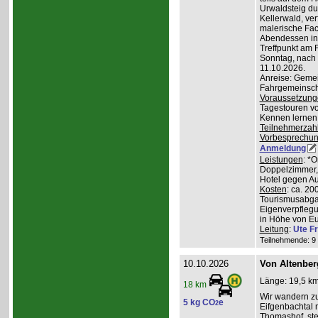
Urwaldsteig du
Kellerwald, ve
malerische Fa
Abendessen in 
Treffpunkt am 
Sonntag, nach
11.10.2026.
Anreise: Gemei
Fahrgemeinscha
Voraussetzung
Tagestouren vo
Kennen lernen 
Teilnehmerzah
Vorbesprechu
Anmeldung
Leistungen
: *
Doppelzimmer, 
Hotel gegen Au
Kosten
: ca. 20
Tourismusabgab
Eigenverpfleg
in Höhe von Eu
Leitung
:
Ute Fr
Teilnehmende: 9 /
10.10.2026
Von Altenber
Länge: 19,5 km
18 km
Wir wandern z
5 kg CO
e
2
Eifgenbachtal 
Thomashof, st