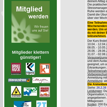
deinem Alltag
Die praktisch
Stressmanageme
Ruhe werden er
Damit die Übung
über vier Woch
Eine Teilnahme
Wochenenden m
werden. Um ei
du mit deiner
teilzunehmen.
Der Kurs findet
10.04. - 12.04
08.05. - 10.0
26.06. - 28.06
Mitglieder klettern
31.07. - 02.08
günstiger!
Voraussetzung
und dem Austau
geeignet, um a
Erkrankungen z
Teilnehmerzah
Vorbesprechu
Anmeldung mitg
Anmeldung
: a
Die Anmeldung
Siehe:
26.2.38
Leistungen
: D
Organisation; 
angegebenen J
Mittagessen
Kosten
: 200 E