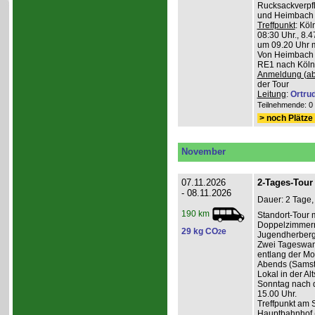
Rucksackverpfl
und Heimbach 
Treffpunkt
: Köl
08:30 Uhr., 8.4
um 09.20 Uhr m
Von Heimbach 1
RE1 nach Köln,
Anmeldung (ab
der Tour
Leitung
:
Ortru
Teilnehmende: 0 /
> noch Plätze 
November
07.11.2026
2-Tages-Tour 
- 08.11.2026
Dauer: 2 Tage,
190 km
Standort-Tour 
Doppelzimmern
29 kg CO
e
2
Jugendherberge
Zwei Tageswan
entlang der Mos
Abends (Samsta
Lokal in der Alt
Sonntag nach d
15.00 Uhr.
Treffpunkt am 
Hauptbahnhof (