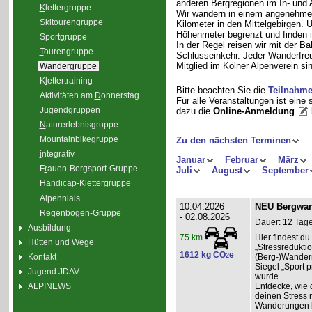
anderen Bergregionen im In- und
K
lettergruppe
Wir wandern in einem angenehme
S
kitourengruppe
Kilometer in den Mittelgebirgen.
Höhenmeter begrenzt und finden i
Sport
g
ruppe
In der Regel reisen wir mit der 
T
ourengruppe
Schlusseinkehr. Jeder Wanderfreu
Mitglied im Kölner Alpenverein sin
W
andergruppe
K
l
ettertraining
Bitte beachten Sie die
Teilnahm
Aktivitäten am
D
onnerstag
Für alle Veranstaltungen ist eine
J
ugendgruppen
dazu die
Online-Anmeldung
N
aturerlebnisgruppe
M
ountainbikegruppe
Zu den nächsten Terminen
i
ntegrativ
Januar
Februar
März
F
r
auen-Bergsport-Gruppe
Juli
August
September
H
andicap-Klettergruppe
Alpennials
10.04.2026
NEU Bergwand
Regenb
o
gen-Gruppe
- 02.08.2026
Dauer: 12 Tage
Ausbildung
Hier findest 
75 km
Hütten und Wege
„Stressredukti
1612 kg CO
e
Kontakt
2
(Berg-)Wander
Siegel „Sport p
Jugend JDAV
wurde.
ALPINEWS
Entdecke, wie 
deinen Stress 
Wanderungen l