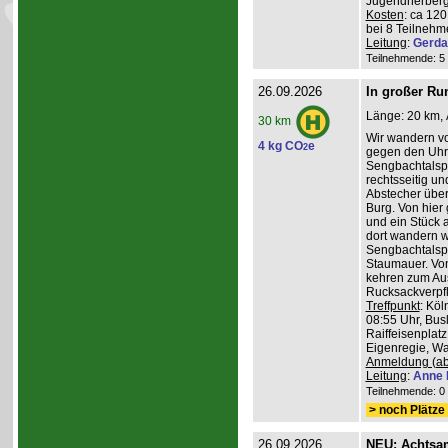
Jugendherberg
Kosten
: ca 12
bei 8 Teilneh
Leitung
:
Gerda
Teilnehmende: 5 /
26.09.2026
In großer Ru
Länge: 20 km, 
30 km
Wir wandern v
4 kg CO
e
2
gegen den Uhrz
Sengbachtalspe
rechtsseitig u
Abstecher übe
Burg. Von hier
und ein Stück 
dort wandern w
Sengbachtalsp
Staumauer. Von
kehren zum Au
Rucksackverpf
Treffpunkt
: Köl
08:55 Uhr, Bus
Raiffeisenplatz
Eigenregie, Wan
Anmeldung (ab
Leitung
:
Anne 
Teilnehmende: 0 /
> noch Plätze 
26.09.2026
NEU: Achtsa