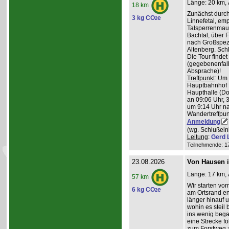
Länge: 20 km, 
18 km
Zunächst durch
3 kg CO
e
2
Linnefetal, em
Talsperrenmaue
Bachtal, über F
nach Großspez
Altenberg. Sch
Die Tour findet
(gegebenenfal
Absprache)!
Treffpunkt
: Um
Hauptbahnhof K
Haupthalle (Do
an 09:06 Uhr, 
um 9:14 Uhr na
Wandertreffpun
Anmeldung
(wg. Schlußein
Leitung
:
Gerd 
Teilnehmende: 17 
23.08.2026
Von Hausen i
Länge: 17 km, 
57 km
Wir starten v
6 kg CO
e
2
am Ortsrand en
länger hinauf 
wohin es steil 
ins wenig beg
eine Strecke fol
zum Forstweg z