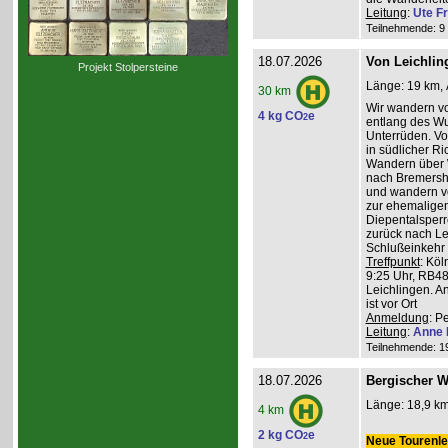
Leitung
:
Ute Fr
Teilnehmende: 9 /
18.07.2026
Von Leichlin
Projekt Stolpersteine
Länge: 19 km, 
30 km
Wir wandern v
4 kg CO
e
2
entlang des W
Unterrüden. Vo
in südlicher R
Wandern über 
nach Bremershe
und wandern vo
zur ehemaligen
Diepentalsperr
zurück nach Le
Schlußeinkehr 
Treffpunkt
: Köl
9:25 Uhr, RB48
Leichlingen. A
ist vor Ort
Anmeldung
: P
Leitung
:
Anne 
Teilnehmende: 19 
18.07.2026
Bergischer W
Länge: 18,9 km
4 km
2 kg CO
e
2
Neue Tourenlei