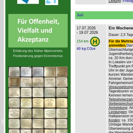
Leitung
:
Friedg
Juli
17.07.2026
Ein Wochene
- 19.07.2026
Dauer: 2,5 Tag
Für die Mehrta
154 km
anmelden.
Stan
40 kg CO
e
2
Übernachtunge
Erklärung des Kölner Alpenvereins
Jugendherber
Positionierung gegen Extremismus
ca. 20 Km durc
in Lokalen vor 
Treffpunkt am 
Uhr in der Jug
kurzen Wander
Anreise: Gemei
Fahrgemeinscha
Voraussetzung
Tagestouren vo
Kennen lernen 
Teilnehmerzah
Vorbesprechu
Anmeldung
: A
Leistungen
: O
Halbpension in
Kosten
: ca. 15
Umlage Wanderl
Überweisung d
die Wanderleite