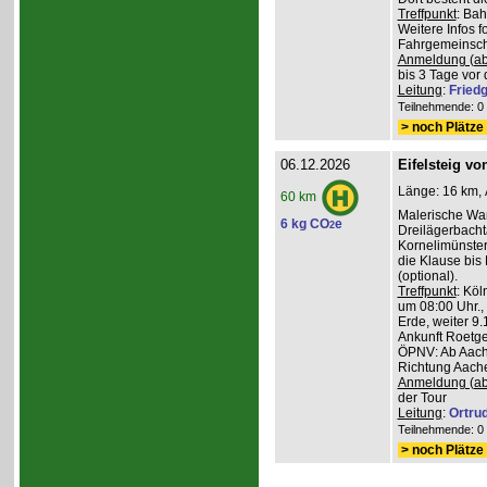
Treffpunkt
: Ba
Weitere Infos 
Fahrgemeinscha
Anmeldung (ab
bis 3 Tage vor 
Leitung
:
Friedg
Teilnehmende: 0 /
> noch Plätze 
06.12.2026
Eifelsteig v
Länge: 16 km, 
60 km
Malerische Wa
6 kg CO
e
2
Dreilägerbacht
Kornelimünster
die Klause bis
(optional).
Treffpunkt
: Köl
um 08:00 Uhr.,
Erde, weiter 9
Ankunft Roetge
ÖPNV: Ab Aach
Richtung Aache
Anmeldung (ab
der Tour
Leitung
:
Ortru
Teilnehmende: 0 /
> noch Plätze 