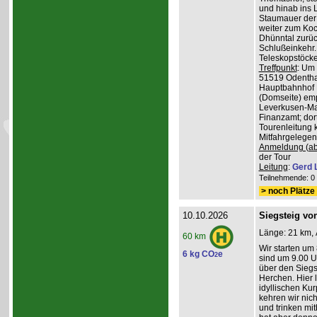
und hinab ins L
Staumauer der 
weiter zum Koc
Dhünntal zurüc
Schlußeinkehr.
Teleskopstöck
Treffpunkt
: Um
51519 Odenthal
Hauptbahnhof K
(Domseite) emp
Leverkusen-Man
Finanzamt; dor
Tourenleitung 
Mitfahrgelegen
Anmeldung (ab
der Tour
Leitung
:
Gerd 
Teilnehmende: 0 /
> noch Plätze 
10.10.2026
Siegsteig vo
Länge: 21 km, 
60 km
Wir starten um
6 kg CO
e
2
sind um 9.00 Uh
über den Siegs
Herchen. Hier 
idyllischen Ku
kehren wir nich
und trinken mit