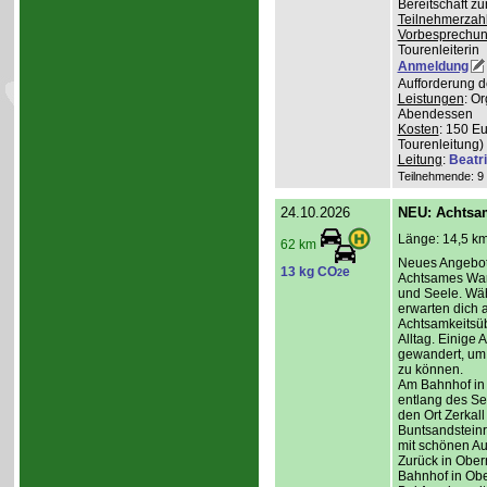
Bereitschaft z
Teilnehmerzah
Vorbesprechu
Tourenleiterin
Anmeldung
Aufforderung d
Leistungen
: O
Abendessen
Kosten
: 150 E
Tourenleitung)
Leitung
:
Beatr
Teilnehmende: 9 /
24.10.2026
NEU: Achtsa
Länge: 14,5 km
62 km
Neues Angebot
13 kg CO
e
2
Achtsames Wand
und Seele. Wä
erwarten dich
Achtsamkeitsüb
Alltag. Einige 
gewandert, um
zu können.
Am Bahnhof in
entlang des Se
den Ort Zerkall
Buntsandsteinr
mit schönen Au
Zurück in Ober
Bahnhof in Obe