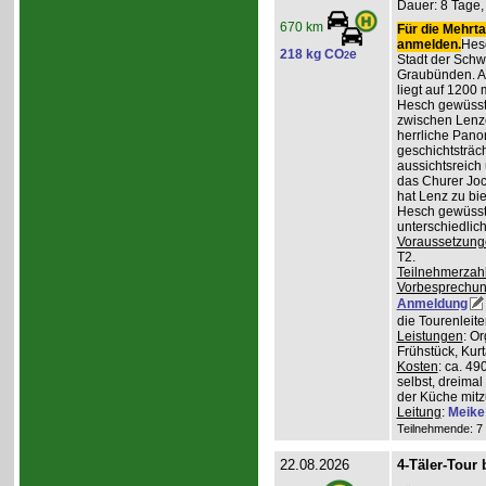
Dauer: 8 Tage, 
670 km
Für die Mehrta
anmelden.
Hesc
218 kg CO
e
2
Stadt der Schw
Graubünden. A
liegt auf 1200
Hesch gewüsst:
zwischen Lenz
herrliche Pan
geschichtsträc
aussichtsreich
das Churer Joc
hat Lenz zu bie
Hesch gewüsst:
unterschiedlic
Voraussetzung
T2.
Teilnehmerzah
Vorbesprechu
Anmeldung
die Tourenleit
Leistungen
: O
Frühstück, Kur
Kosten
: ca. 4
selbst, dreimal
der Küche mitz
Leitung
:
Meike
Teilnehmende: 7 /
22.08.2026
4-Täler-Tour 