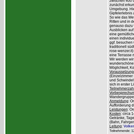
zwischen 400 
zunächst erkun
Umgebung. Hier
Gipfelerlebnis
So wie das Wet
Ritten und in 
genauso dazu w
Ausblicken auf
eine gemütlich
einen individu
ggf. besuchen
traditionell sü
rose-wenzer.it
eine Terrasse 
Wir werden wir
wunderschöne 
Möglichkeit, K
Voraussetzung
(Einzelzimmer n
und Schwindelfr
sich in erster 
Teilnehmerzah
Vorbesprechu
Wandergruppe o
Anmeldung
: O
Aufforderung du
Leistungen
: O
Kosten
: circa 
Getränke, Tage
(Bahn, Fahrge
Leitung
:
Volke
Teilnehmende: 12 