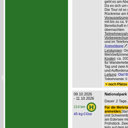
geht es am Abe
Da es sich um 
Die Tour ist so
Rückreise am 6
Voraussetzung
mit bis zu ca. 
Bereitschaft i
übernachten.
Teilnehmerzah
Vorbesprechu
und im Telefong
Anmeldung
Leistungen
: O
Mehrbettzimmern
Kosten
: ca. 2
für Wanderleite
Tag und zwei 
und Aufforderu
Leitung
:
Olaf 
Teilnehmende: 0 /
> noch Plätze 
09.10.2026
Nationalpark
- 11.10.2026
Dauer: 2 Tage,
214 km
Für die Mehrta
anmelden.
Stan
45 kg CO
e
2
(mit Schwimmb
am Edersee mi
Frühstück. Zw
teils auf dem 