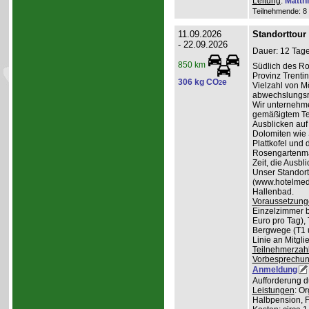
Leitung
:
Matth
Teilnehmende: 8 /
11.09.2026
Standorttour
- 22.09.2026
Dauer: 12 Tage
850 km
Südlich des Ro
Provinz Trentin
306 kg CO
e
2
Vielzahl von Mö
abwechslungsr
Wir unternehme
gemäßigtem Te
Ausblicken auf
Dolomiten wie 
Plattkofel und
Rosengartenma
Zeit, die Ausbl
Unser Standortq
(www.hotelmedil
Hallenbad.
Voraussetzung
Einzelzimmer b
Euro pro Tag), 
Bergwege (T1 un
Linie an Mitgl
Teilnehmerzah
Vorbesprechu
Anmeldung
Aufforderung d
Leistungen
: O
Halbpension, 