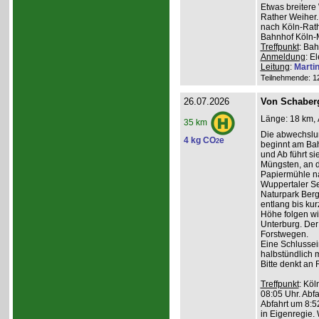
Etwas breiter
Rather Weiher. 
nach Köln-Rath
Bahnhof Köln-M
Treffpunkt
: Bah
Anmeldung
: E
Leitung
:
Marti
Teilnehmende: 12 
26.07.2026
Von Schaber
Länge: 18 km, 
35 km
Die abwechslu
4 kg CO
e
2
beginnt am Bah
und Ab führt s
Müngsten, an 
Papiermühle na
Wuppertaler Se
Naturpark Ber
entlang bis kur
Höhe folgen wi
Unterburg. Der
Forstwegen.
Eine Schlussein
halbstündlich 
Bitte denkt an
Treffpunkt
: Köl
08:05 Uhr. Abfa
Abfahrt um 8:5
in Eigenregie. 