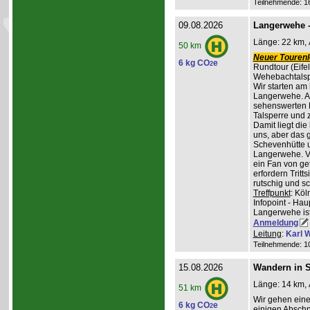
Teilnehmende: 16 
09.08.2026
Langerwehe -
Länge: 22 km, 
50 km
Neuer Tourenle
6 kg CO
e
2
Rundtour (Eife
Wehebachtalsp
Wir starten am
Langerwehe. A
sehenswerten L
Talsperre und 
Damit liegt die
uns, aber das g
Schevenhütte u
Langerwehe. Ve
ein Fan von ge
erfordern Trit
rutschig und s
Treffpunkt
: Kö
Infopoint - Hau
Langerwehe ist
Anmeldung
Leitung
:
Karl W
Teilnehmende: 10 
15.08.2026
Wandern in St
Länge: 14 km, 
51 km
Wir gehen ein
6 kg CO
e
2
einigen Abschni