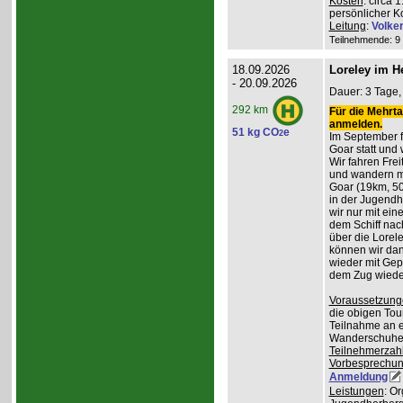
Kosten
: circa 
persönlicher K
Leitung
:
Volke
Teilnehmende: 9 /
18.09.2026
Loreley im H
- 20.09.2026
Dauer: 3 Tage, 
292 km
Für die Mehrta
anmelden.
51 kg CO
e
2
Im September f
Goar statt und 
Wir fahren Frei
und wandern m
Goar (19km, 50
in der Jugend
wir nur mit ei
dem Schiff nac
über die Lorel
können wir da
wieder mit Gep
dem Zug wiede
Voraussetzung
die obigen Tou
Teilnahme an e
Wanderschuhe
Teilnehmerzah
Vorbesprechu
Anmeldung
Leistungen
: O