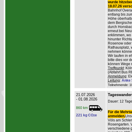
wurde hitzebe
18.07.26 vers
Bahnhof Overat
entlang bis zum
Höhe oberhalb 
dem Bergischen
durch Honsbac
erneut bei Neu
erklimmen, wo 
hinunter Richt
Rosenow oder d
Rathausplatz, 
nehmen könne
Wir laufen in 
bitte dies vor 
können Wege m
Treffpunkt
: Köl
(Abfahrt Bus R
Anmeldung
: E
Leitung
:
Anke 
Teilnehmende: 10 
21.07.2026
Tageswander
- 01.08.2026
Dauer: 12 Tage
860 km
Für die Mehrta
221 kg CO
e
2
anmelden.
Unse
Völs am Schler
Rosengarten. V
verschiedene 