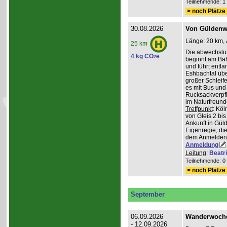
Teilnehmende: 1 /
> noch Plätze 
30.08.2026
Von Güldenwe
Länge: 20 km, 
25 km
Die abwechslu
4 kg CO
e
2
beginnt am Ba
und führt entl
Eshbachtal üb
großer Schleife
es mit Bus und
Rucksackverpfl
im Naturfreun
Treffpunkt
: Köl
von Gleis 2 bis
Ankunft in Gül
Eigenregie, die
dem Anmelden
Anmeldung
Leitung
:
Beatr
Teilnehmende: 0 /
> noch Plätze 
September
06.09.2026
Wanderwoche 
- 12.09.2026