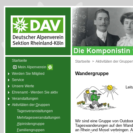
Startseite
Startseite
>
Aktivitäten der Gruppe
Mein Alpenverein
Wandergruppe
Werden Sie Mitglied
Service
Unsere Werte
Leit
Ehrenamt - Werden Sie aktiv
Veranstaltungen
Aktivitäten der
G
ruppen
Tagesveranstaltungen
Mehrtagesveranstaltungen
Wir sind eine Gruppe von Outdoor
A
lpinistengruppe
Tageswanderungen auf den Wande
an Rhein und Mosel verbringen. 
F
amiliengruppen