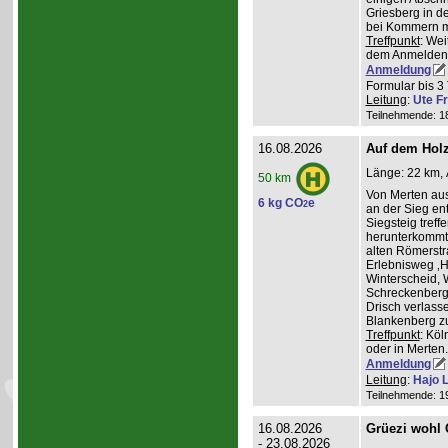
Griesberg in 
bei Kommern mi
Treffpunkt
: Wei
dem Anmelden
Anmeldung
Formular bis 3 
Leitung
:
Ute Fr
Teilnehmende: 18 
16.08.2026
Auf dem Hol
Länge: 22 km, 
50 km
Von Merten aus
6 kg CO
e
2
an der Sieg ent
Siegsteig treff
herunterkommt.
alten Römerstr
Erlebnisweg ‚H
Winterscheid, 
Schreckenberg 
Drisch verlass
Blankenberg z
Treffpunkt
: Köl
oder in Merten
Anmeldung
Leitung
:
Hajo 
Teilnehmende: 19 
16.08.2026
Grüezi wohl
- 23.08.2026