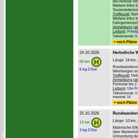
Bei Anreise mi
Weitere Infos 
Tourenleiterin
Treffpunkt
: Ba
Weitere Infos 
Fahrgemeinscha
Anmeldung (ab
Leitung
:
Friedg
Teilnehmende: 0 /
> noch Plätze 
24.10.2026
Herbstliche 
Länge: 18 km, 
60 km
Rundwanderung
6 kg CO
e
2
Weinbergen an 
Treffpunkt
: De
Anmeldung (ab
Formular bis 2 
Leitung
:
Ute Fr
Teilnehmende: 0 /
maximal: 16
> noch Plätze 
25.10.2026
Rundwanderu
Länge: 10 km, 
15 km
Malerische Ei
3 kg CO
e
2
über Marienhöh
Umrundung de