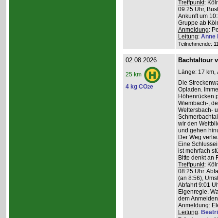
Treffpunkt
: Köl
09:25 Uhr, Bus
Ankunft um 10:3
Gruppe ab Köln
Anmeldung
: P
Leitung
:
Anne 
Teilnehmende: 11 
02.08.2026
Bachtaltour 
Länge: 17 km, 
25 km
Die Streckenw
4 kg CO
e
2
Opladen. Imme
Höhenrücken pa
Wiembach-, des
Weltersbach- u
Schmerbachtal
wir den Weitbl
und gehen hinu
Der Weg verläu
Eine Schlussein
ist mehrfach st
Bitte denkt an
Treffpunkt
: Köl
08:25 Uhr. Abf
(an 8:56), Ums
Abfahrt 9:01 Uh
Eigenregie. Wa
dem Anmelden
Anmeldung
: E
Leitung
:
Beatr