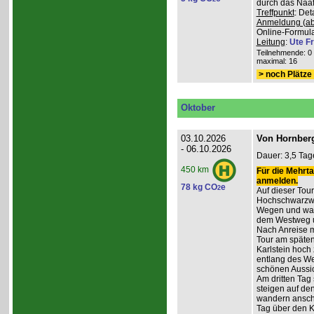
durch das Naafb
Treffpunkt
: De
Anmeldung (ab
Online-Formula
Leitung
:
Ute Fr
Teilnehmende: 0 /
maximal: 16
> noch Plätze 
Oktober
03.10.2026
Von Hornberg
- 06.10.2026
Dauer: 3,5 Tag
450 km
Für die Mehrta
anmelden.
78 kg CO
e
2
Auf dieser Tour
Hochschwarzwa
Wegen und wan
dem Westweg 
Nach Anreise mi
Tour am späten
Karlstein hoch
entlang des W
schönen Aussic
Am dritten Tag 
steigen auf de
wandern anschl
Tag über den 