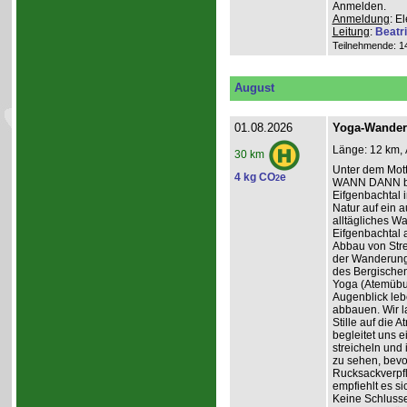
Anmelden.
Anmeldung
: E
Leitung
:
Beatr
Teilnehmende: 14 
August
01.08.2026
Yoga-Wanderu
Länge: 12 km, 
30 km
Unter dem Mo
4 kg CO
e
2
WANN DANN be
Eifgenbachtal 
Natur auf ein 
alltägliches W
Eifgenbachtal a
Abbau von Stre
der Wanderung 
des Bergischen
Yoga (Atemübun
Augenblick leb
abbauen. Wir l
Stille auf die
begleitet uns 
streicheln und
zu sehen, bevo
Rucksackverpfle
empfiehlt es si
Keine Schluss