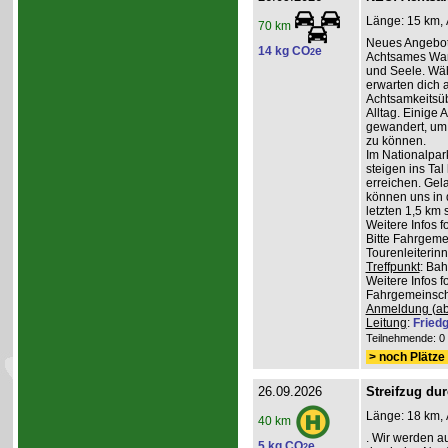
Länge: 15 km, 
70 km
Neues Angebot
14 kg CO
e
2
Achtsames Wand
und Seele. Wä
erwarten dich
Achtsamkeitsüb
Alltag. Einige 
gewandert, um
zu können.
Im Nationalpar
steigen ins Ta
erreichen. Gel
können uns in 
letzten 1,5 km 
Weitere Infos 
Bitte Fahrgeme
Tourenleiterin
Treffpunkt
: Ba
Weitere Infos 
Fahrgemeinscha
Anmeldung (ab
Leitung
:
Friedg
Teilnehmende: 0 /
> noch Plätze 
26.09.2026
Streifzug du
Länge: 18 km, 
40 km
. Wir werden a
5 kg CO
e
2