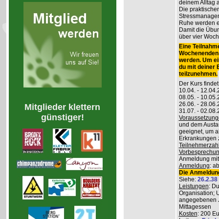
deinem Alltag
Die praktisch
Stressmanageme
Ruhe werden er
Damit die Übung
über vier Woch
Eine Teilnahme
Wochenenden m
werden. Um ei
du mit deiner
teilzunehmen.
Der Kurs findet
10.04. - 12.04
08.05. - 10.0
26.06. - 28.06
Mitglieder klettern
31.07. - 02.08
günstiger!
Voraussetzung
und dem Austau
geeignet, um a
Erkrankungen z
Teilnehmerzah
Vorbesprechu
Anmeldung mitg
Anmeldung
: a
Die Anmeldung
Siehe:
26.2.38
Leistungen
: D
Organisation; 
angegebenen J
Mittagessen
Kosten
: 200 E