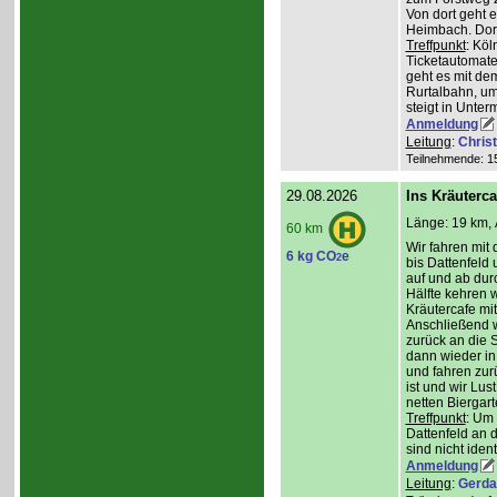
Von dort geht 
Heimbach. Dort
Treffpunkt
: Köl
Ticketautomate
geht es mit de
Rurtalbahn, u
steigt in Unte
Anmeldung
Leitung
:
Chris
Teilnehmende: 15 
29.08.2026
Ins Kräuterc
Länge: 19 km, 
60 km
Wir fahren mit 
6 kg CO
e
2
bis Dattenfeld
auf und ab dur
Hälfte kehren w
Kräutercafe mi
Anschließend 
zurück an die S
dann wieder in
und fahren zur
ist und wir Lu
netten Biergar
Treffpunkt
: Um
Dattenfeld an d
sind nicht ident
Anmeldung
Leitung
:
Gerda