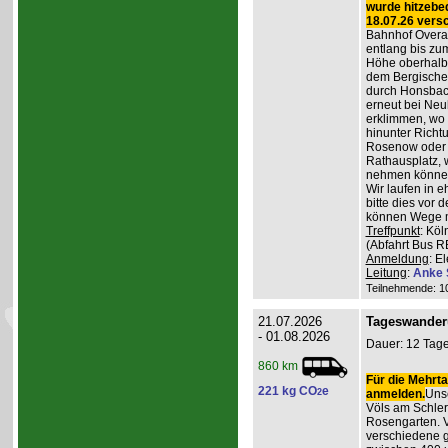
wurde hitzebe
18.07.26 vers
Bahnhof Overat
entlang bis zum
Höhe oberhalb 
dem Bergischen
durch Honsbac
erneut bei Neu
erklimmen, wo 
hinunter Richt
Rosenow oder d
Rathausplatz, 
nehmen könne
Wir laufen in 
bitte dies vor 
können Wege m
Treffpunkt
: Köl
(Abfahrt Bus R
Anmeldung
: E
Leitung
:
Anke 
Teilnehmende: 10 
21.07.2026
Tageswander
- 01.08.2026
Dauer: 12 Tage
860 km
Für die Mehrta
221 kg CO
e
2
anmelden.
Unse
Völs am Schler
Rosengarten. V
verschiedene 