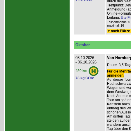
durch das Naafb
Treffpunkt
: De
Anmeldung (ab
Online-Formula
Leitung
:
Ute Fr
Teilnehmende: 0 /
maximal: 16
> noch Plätze 
Oktober
03.10.2026
Von Hornberg
- 06.10.2026
Dauer: 3,5 Tag
450 km
Für die Mehrta
anmelden.
78 kg CO
e
2
Auf dieser Tour
Hochschwarzwa
Wegen und wan
dem Westweg 
Nach Anreise mi
Tour am späten
Karlstein hoch
entlang des W
schönen Aussic
Am dritten Tag 
steigen auf de
wandern anschl
Tag über den 