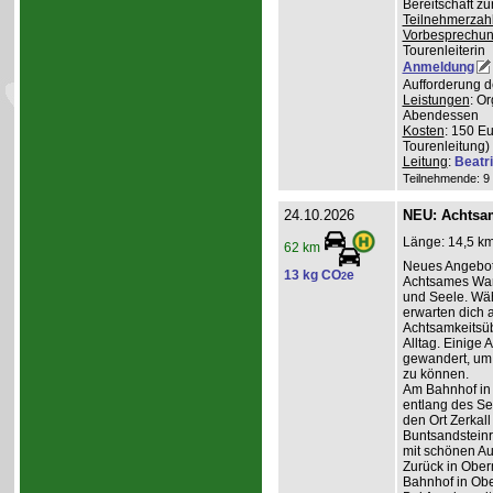
Bereitschaft z
Teilnehmerzah
Vorbesprechu
Tourenleiterin
Anmeldung
Aufforderung d
Leistungen
: O
Abendessen
Kosten
: 150 E
Tourenleitung)
Leitung
:
Beatr
Teilnehmende: 9 /
24.10.2026
NEU: Achtsa
Länge: 14,5 km
62 km
Neues Angebot
13 kg CO
e
2
Achtsames Wand
und Seele. Wä
erwarten dich
Achtsamkeitsüb
Alltag. Einige 
gewandert, um
zu können.
Am Bahnhof in
entlang des Se
den Ort Zerkall
Buntsandsteinr
mit schönen Au
Zurück in Ober
Bahnhof in Obe