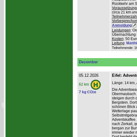
Rückkehr am So
Voraussetzung
circa 21 km u
Teilnehmerzah
Vorbesprechu
Anmeldung
Leistungen
: O
Übernachtung 
Kosten
: 50 Eur
Leitung
:
Matth
Teilnehmende: 16 
Dezember
05.12.2026
Eifel: Adve
Länge: 14 km, 
62 km
Die Adventswa
7 kg CO
e
2
Obermaubach. 
steigen durch 
Bergstein. Dort
schönen Blick 
Wetterlage paus
Selbstmitgebra
Adventskaffee.
nach Zerkall, 
bergan zur Bun
immer wieder m
Dort besteht di