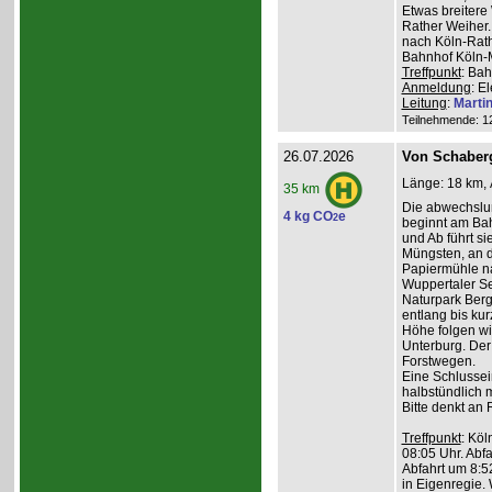
Etwas breiter
Rather Weiher. 
nach Köln-Rath
Bahnhof Köln-M
Treffpunkt
: Bah
Anmeldung
: E
Leitung
:
Marti
Teilnehmende: 12 
26.07.2026
Von Schaber
Länge: 18 km, 
35 km
Die abwechslu
4 kg CO
e
2
beginnt am Bah
und Ab führt s
Müngsten, an 
Papiermühle na
Wuppertaler Se
Naturpark Ber
entlang bis kur
Höhe folgen wi
Unterburg. Der
Forstwegen.
Eine Schlussein
halbstündlich 
Bitte denkt an
Treffpunkt
: Köl
08:05 Uhr. Abfa
Abfahrt um 8:5
in Eigenregie. 