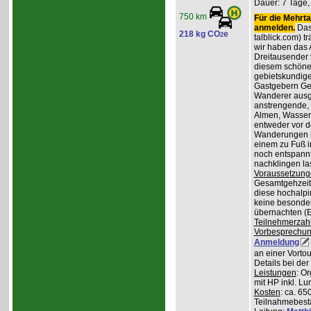
Dauer: 7 Tage,
750 km
Für die Mehrta
anmelden.
Das 
218 kg CO
e
2
talblick.com) t
wir haben das 
Dreitausender v
diesem schöne
gebietskundig
Gastgebern Ger
Wanderer ausge
anstrengende, 
Almen, Wasserf
entweder vor d
Wanderungen lo
einem zu Fuß i
noch entspannt
nachklingen la
Voraussetzung
Gesamtgehzeiten
diese hochalpi
keine besonder
übernachten (E
Teilnehmerzah
Vorbesprechu
Anmeldung
an einer Vortou
Details bei de
Leistungen
: O
mit HP inkl. L
Kosten
: ca. 65
Teilnahmebest