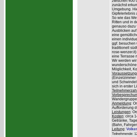
zwischen 400 
zunächst erkun
Umgebung. Hier
Gipfelerlebnis
So wie das Wet
Ritten und in 
genauso dazu w
Ausblicken auf
eine gemütlich
einen individu
ggf. besuchen
traditionell sü
rose-wenzer.it
eine Terrasse 
Wir werden wir
wunderschöne 
Möglichkeit, K
Voraussetzung
(Einzelzimmer n
und Schwindelfr
sich in erster 
Teilnehmerzah
Vorbesprechu
Wandergruppe o
Anmeldung
: O
Aufforderung du
Leistungen
: O
Kosten
: circa 
Getränke, Tage
(Bahn, Fahrge
Leitung
:
Volke
Teilnehmende: 12 