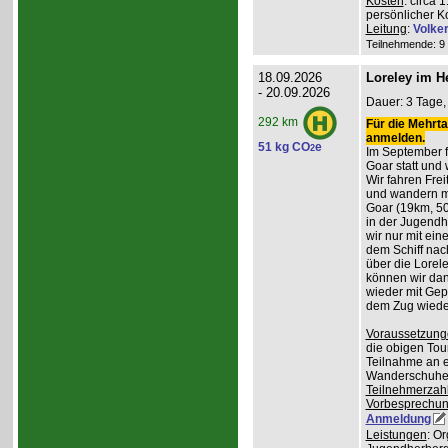
Kosten
: circa 
persönlicher K
Leitung
:
Volke
Teilnehmende: 9 /
18.09.2026
Loreley im H
- 20.09.2026
Dauer: 3 Tage, 
292 km
Für die Mehrta
anmelden.
51 kg CO
e
2
Im September f
Goar statt und 
Wir fahren Frei
und wandern m
Goar (19km, 50
in der Jugend
wir nur mit ei
dem Schiff nac
über die Lorel
können wir da
wieder mit Gep
dem Zug wiede
Voraussetzung
die obigen Tou
Teilnahme an e
Wanderschuhe
Teilnehmerzah
Vorbesprechu
Anmeldung
Leistungen
: O