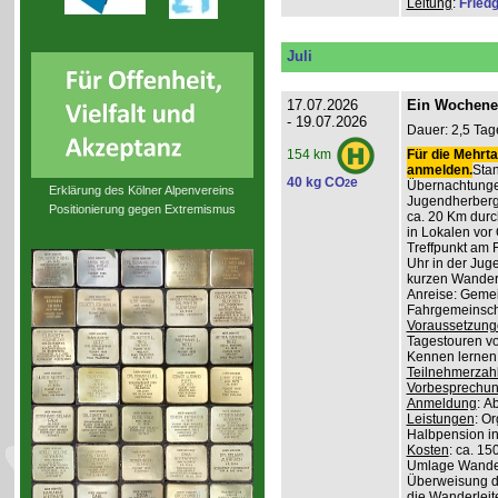
Leitung
:
Friedg
Juli
17.07.2026
Ein Wochene
- 19.07.2026
Dauer: 2,5 Tag
Für die Mehrta
154 km
anmelden.
Stan
40 kg CO
e
2
Übernachtunge
Erklärung des Kölner Alpenvereins
Jugendherber
Positionierung gegen Extremismus
ca. 20 Km durc
in Lokalen vor 
Treffpunkt am 
Uhr in der Jug
kurzen Wander
Anreise: Gemei
Fahrgemeinscha
Voraussetzung
Tagestouren vo
Kennen lernen 
Teilnehmerzah
Vorbesprechu
Anmeldung
: A
Leistungen
: O
Halbpension in
Kosten
: ca. 15
Umlage Wanderl
Überweisung d
die Wanderleite