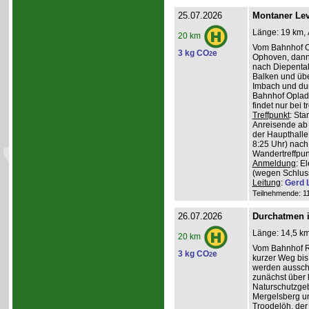
25.07.2026
Montaner Lev
Länge: 19 km, 
20 km
Vom Bahnhof O
3 kg CO
e
2
Ophoven, dann 
nach Diepental
Balken und üb
Imbach und du
Bahnhof Oplade
findet nur bei 
Treffpunkt
: Sta
Anreisende ab 
der Haupthalle
8:25 Uhr) nach
Wandertreffpun
Anmeldung
: E
(wegen Schlus
Leitung
:
Gerd 
Teilnehmende: 11 
26.07.2026
Durchatmen i
Länge: 14,5 km
20 km
Vom Bahnhof Rö
3 kg CO
e
2
kurzer Weg bis 
werden ausschl
zunächst über 
Naturschutzge
Mergelsberg u
Troodelöh, der