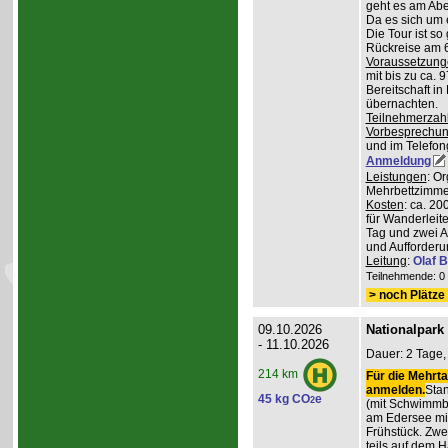
geht es am Abe
Da es sich um 
Die Tour ist so
Rückreise am 6
Voraussetzung
mit bis zu ca. 
Bereitschaft i
übernachten.
Teilnehmerzah
Vorbesprechu
und im Telefong
Anmeldung
Leistungen
: O
Mehrbettzimmern
Kosten
: ca. 2
für Wanderleite
Tag und zwei 
und Aufforderu
Leitung
:
Olaf 
Teilnehmende: 0 /
> noch Plätze 
09.10.2026
Nationalpark
- 11.10.2026
Dauer: 2 Tage,
214 km
Für die Mehrta
anmelden.
Stan
45 kg CO
e
2
(mit Schwimmb
am Edersee mi
Frühstück. Zw
teils auf dem 