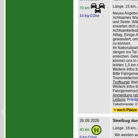
Länge: 15 km, 
70 km
Neues Angebot
14 kg CO
e
2
Achtsames Wand
und Seele. Wä
erwarten dich
Achtsamkeitsüb
Alltag. Einige 
gewandert, um
zu können.
Im Nationalpar
steigen ins Ta
erreichen. Gel
können uns in 
letzten 1,5 km 
Weitere Infos 
Bitte Fahrgeme
Tourenleiterin
Treffpunkt
: Ba
Weitere Infos 
Fahrgemeinscha
Anmeldung (ab
Leitung
:
Friedg
Teilnehmende: 0 /
> noch Plätze 
26.09.2026
Streifzug du
Länge: 18 km, 
40 km
. Wir werden a
5 kg CO
e
2