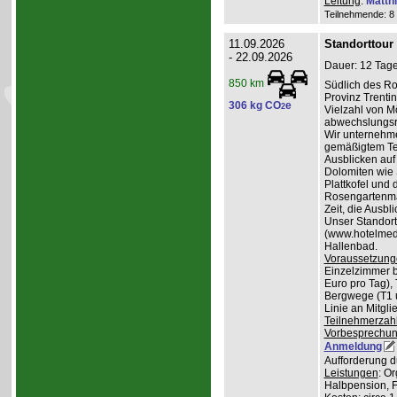
Leitung
:
Matth
Teilnehmende: 8 /
11.09.2026
Standorttour
- 22.09.2026
Dauer: 12 Tage
850 km
Südlich des Ro
Provinz Trentin
306 kg CO
e
2
Vielzahl von Mö
abwechslungsr
Wir unternehme
gemäßigtem Te
Ausblicken auf
Dolomiten wie 
Plattkofel und
Rosengartenma
Zeit, die Ausbl
Unser Standortq
(www.hotelmedil
Hallenbad.
Voraussetzung
Einzelzimmer b
Euro pro Tag), 
Bergwege (T1 un
Linie an Mitgl
Teilnehmerzah
Vorbesprechu
Anmeldung
Aufforderung d
Leistungen
: O
Halbpension, 