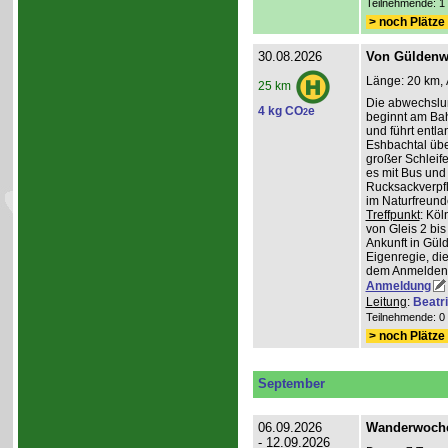
Teilnehmende: 1 /
> noch Plätze 
30.08.2026
Von Güldenwe
Länge: 20 km, 
25 km
Die abwechslu
4 kg CO
e
2
beginnt am Ba
und führt entl
Eshbachtal üb
großer Schleife
es mit Bus und
Rucksackverpfl
im Naturfreun
Treffpunkt
: Köl
von Gleis 2 bis
Ankunft in Gül
Eigenregie, die
dem Anmelden
Anmeldung
Leitung
:
Beatr
Teilnehmende: 0 /
> noch Plätze 
September
06.09.2026
Wanderwoche 
- 12.09.2026