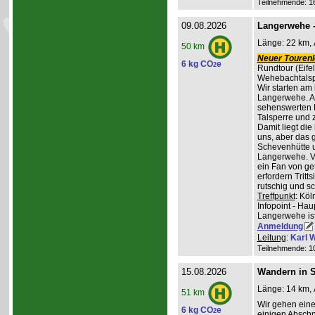
Teilnehmende: 16 
09.08.2026
Langerwehe -
Länge: 22 km, 
50 km
Neuer Tourenle
6 kg CO
e
2
Rundtour (Eife
Wehebachtalsp
Wir starten am
Langerwehe. A
sehenswerten L
Talsperre und 
Damit liegt die
uns, aber das g
Schevenhütte u
Langerwehe. Ve
ein Fan von ge
erfordern Trit
rutschig und s
Treffpunkt
: Kö
Infopoint - Hau
Langerwehe ist
Anmeldung
Leitung
:
Karl W
Teilnehmende: 10 
15.08.2026
Wandern in St
Länge: 14 km, 
51 km
Wir gehen ein
6 kg CO
e
2
einigen Abschni