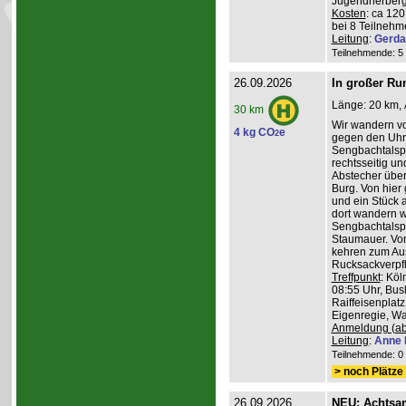
Jugendherberg
Kosten
: ca 12
bei 8 Teilneh
Leitung
:
Gerda
Teilnehmende: 5 /
26.09.2026
In großer Ru
Länge: 20 km, 
30 km
Wir wandern v
4 kg CO
e
2
gegen den Uhrz
Sengbachtalspe
rechtsseitig u
Abstecher übe
Burg. Von hier
und ein Stück 
dort wandern w
Sengbachtalsp
Staumauer. Von
kehren zum Au
Rucksackverpf
Treffpunkt
: Köl
08:55 Uhr, Bus
Raiffeisenplatz
Eigenregie, Wan
Anmeldung (ab
Leitung
:
Anne 
Teilnehmende: 0 /
> noch Plätze 
26.09.2026
NEU: Achtsa