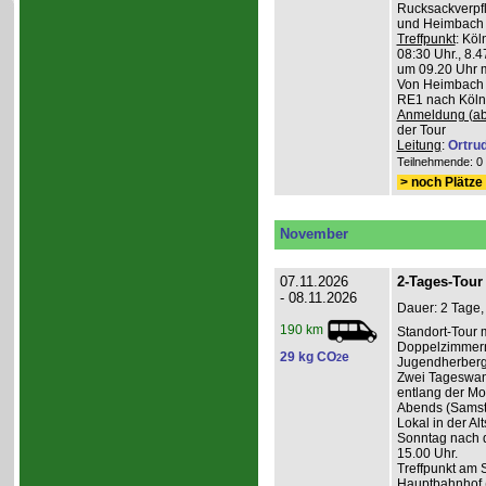
Rucksackverpfl
und Heimbach 
Treffpunkt
: Köl
08:30 Uhr., 8.4
um 09.20 Uhr m
Von Heimbach 1
RE1 nach Köln,
Anmeldung (ab
der Tour
Leitung
:
Ortru
Teilnehmende: 0 /
> noch Plätze 
November
07.11.2026
2-Tages-Tour 
- 08.11.2026
Dauer: 2 Tage,
190 km
Standort-Tour 
Doppelzimmern
29 kg CO
e
2
Jugendherberge
Zwei Tageswan
entlang der Mos
Abends (Samsta
Lokal in der Alt
Sonntag nach d
15.00 Uhr.
Treffpunkt am 
Hauptbahnhof (