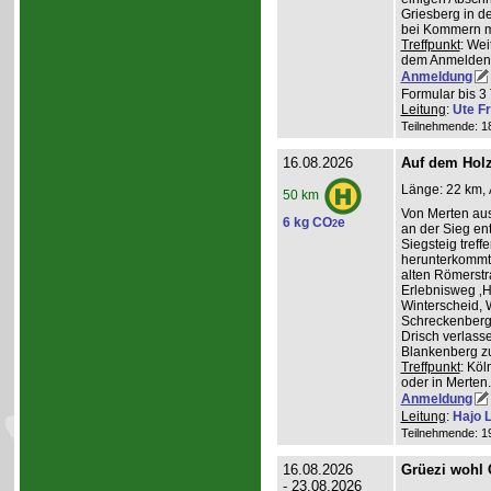
Griesberg in 
bei Kommern mi
Treffpunkt
: Wei
dem Anmelden
Anmeldung
Formular bis 3 
Leitung
:
Ute Fr
Teilnehmende: 18 
16.08.2026
Auf dem Hol
Länge: 22 km, 
50 km
Von Merten aus
6 kg CO
e
2
an der Sieg ent
Siegsteig treff
herunterkommt.
alten Römerstr
Erlebnisweg ‚H
Winterscheid, 
Schreckenberg 
Drisch verlass
Blankenberg z
Treffpunkt
: Köl
oder in Merten
Anmeldung
Leitung
:
Hajo 
Teilnehmende: 19 
16.08.2026
Grüezi wohl
- 23.08.2026