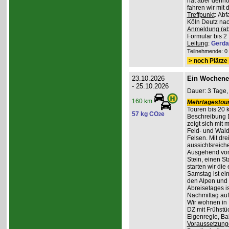
hat aber denno
fahren wir mit
Treffpunkt
: Ab
Köln Deutz nach
Anmeldung (ab
Formular bis 2 
Leitung
:
Gerda
Teilnehmende: 0 /
> noch Plätze 
23.10.2026
Ein Wochene
- 25.10.2026
Dauer: 3 Tage,
160 km
Mehrtagestour
Touren bis 20 
57 kg CO
e
2
Beschreibung 
zeigt sich mit
Feld- und Wal
Felsen. Mit dr
aussichtsreich
Ausgehend vom
Stein, einen St
starten wir di
Samstag ist ei
den Alpen und 
Abreisetages i
Nachmittag au
Wir wohnen in
DZ mit Frühstüc
Eigenregie, B
Voraussetzung