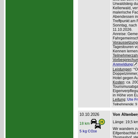
Urwaldsteig du
Kellerwald, ve
malerische Fa
Abendessen in 
Treffpunkt am 
Sonntag, nach
11.10.2026.
Anreise: Gemei
Fahrgemeinscha
Voraussetzung
Tagestouren vo
Kennen lernen 
Teilnehmerzah
Vorbesprechu
Anmeldung
Leistungen
: *
Doppelzimmer, 
Hotel gegen Au
Kosten
: ca. 20
Tourismusabgab
Eigenverpfleg
in Höhe von Eu
Leitung
:
Ute Fr
Teilnehmende: 9 /
10.10.2026
Von Altenber
Länge: 19,5 km
18 km
Wir wandern z
5 kg CO
e
2
Eifgenbachtal 
Thomashof, st