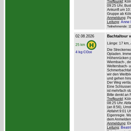
Treffpunkt
: Köl
09:25 Uhr, Bus
Ankunft um 10:3
Gruppe ab Köln
Anmeldung
: P
Leitung
:
Anne 
Teilnehmende: 11 
02.08.2026
Bachtaltour 
Länge: 17 km, 
25 km
Die Streckenw
4 kg CO
e
2
Opladen. Imme
Höhenrücken pa
Wiembach-, des
Weltersbach- u
Schmerbachtal
wir den Weitbl
und gehen hinu
Der Weg verläu
Eine Schlussein
ist mehrfach st
Bitte denkt an
Treffpunkt
: Köl
08:25 Uhr. Abf
(an 8:56), Ums
Abfahrt 9:01 Uh
Eigenregie. Wa
dem Anmelden
Anmeldung
: E
Leitung
:
Beatr