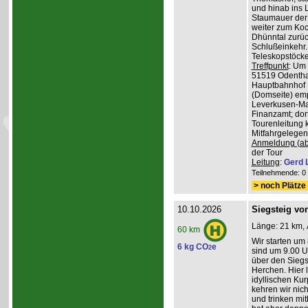
und hinab ins L
Staumauer der 
weiter zum Koc
Dhünntal zurüc
Schlußeinkehr.
Teleskopstöck
Treffpunkt
: Um
51519 Odenthal
Hauptbahnhof K
(Domseite) emp
Leverkusen-Man
Finanzamt; dor
Tourenleitung 
Mitfahrgelegen
Anmeldung (ab
der Tour
Leitung
:
Gerd 
Teilnehmende: 0 /
> noch Plätze 
10.10.2026
Siegsteig vo
Länge: 21 km, 
60 km
Wir starten um
6 kg CO
e
2
sind um 9.00 Uh
über den Siegs
Herchen. Hier 
idyllischen Ku
kehren wir nich
und trinken mit