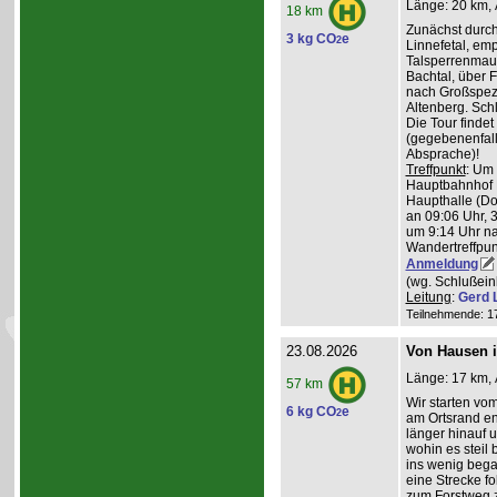
Länge: 20 km, 
18 km
Zunächst durch
3 kg CO
e
2
Linnefetal, em
Talsperrenmaue
Bachtal, über F
nach Großspez
Altenberg. Sch
Die Tour findet
(gegebenenfal
Absprache)!
Treffpunkt
: Um
Hauptbahnhof K
Haupthalle (Do
an 09:06 Uhr, 
um 9:14 Uhr na
Wandertreffpun
Anmeldung
(wg. Schlußein
Leitung
:
Gerd 
Teilnehmende: 17 
23.08.2026
Von Hausen i
Länge: 17 km, 
57 km
Wir starten v
6 kg CO
e
2
am Ortsrand en
länger hinauf 
wohin es steil 
ins wenig beg
eine Strecke fol
zum Forstweg z