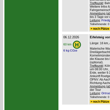
Treffpunkt
: Ba
Weitere Infos 
Fahrgemeinscha
Anmeldung (ab
bis 3 Tage vor 
Leitung
:
Friedg
Teilnehmende: 0 /
> noch Plätze 
06.12.2026
Eifelsteig v
Länge: 16 km, 
60 km
Malerische Wa
6 kg CO
e
2
Dreilägerbacht
Kornelimünster
die Klause bis
(optional).
Treffpunkt
: Köl
um 08:00 Uhr.,
Erde, weiter 9
Ankunft Roetge
ÖPNV: Ab Aach
Richtung Aache
Anmeldung (ab
der Tour
Leitung
:
Ortru
Teilnehmende: 0 /
> noch Plätze 