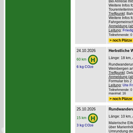
Bei Anreise mi
Weitere Infos 
Tourenleiterin
Treffpunkt
: Ba
Weitere Infos 
Fahrgemeinscha
Anmeldung (ab
Leitung
:
Friedg
Teilnehmende: 0 /
> noch Plätze 
24.10.2026
Herbstliche 
Länge: 18 km, 
60 km
Rundwanderung
6 kg CO
e
2
Weinbergen an 
Treffpunkt
: De
Anmeldung (ab
Formular bis 2 
Leitung
:
Ute Fr
Teilnehmende: 0 /
maximal: 16
> noch Plätze 
25.10.2026
Rundwanderu
Länge: 10 km, 
15 km
Malerische Ei
3 kg CO
e
2
über Marienhöh
Umrundung de