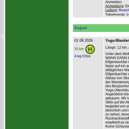
Anmelden.
Anmeldung
: E
Leitung
:
Beatr
Teilnehmende: 14 
August
01.08.2026
Yoga-Wanderu
Länge: 12 km, 
30 km
Unter dem Mo
4 kg CO
e
2
WANN DANN be
Eifgenbachtal 
Natur auf ein 
alltägliches W
Eifgenbachtal a
Abbau von Stre
der Wanderung 
des Bergischen
Yoga (Atemübun
Augenblick leb
abbauen. Wir l
Stille auf die
begleitet uns 
streicheln und
zu sehen, bevo
Rucksackverpfle
empfiehlt es si
Keine Schluss