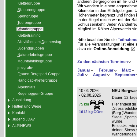
anderen Bergregionen im In- und
K
lettergruppe
Wir wandern in einem angenehme
S
kitourengruppe
Kilometer in den Mittelgebirgen.
Höhenmeter begrenzt und finden i
Sport
g
ruppe
In der Regel reisen wir mit der 
T
ourengruppe
Schlusseinkehr. Jeder Wanderfreu
Mitglied im Kölner Alpenverein sin
W
andergruppe
K
l
ettertraining
Bitte beachten Sie die
Teilnahm
Aktivitäten am
D
onnerstag
Für alle Veranstaltungen ist eine
J
ugendgruppen
dazu die
Online-Anmeldung
N
aturerlebnisgruppe
M
ountainbikegruppe
Zu den nächsten Terminen
i
ntegrativ
Januar
Februar
März
F
r
auen-Bergsport-Gruppe
Juli
August
September
H
andicap-Klettergruppe
Alpennials
10.04.2026
NEU Bergwand
Regenb
o
gen-Gruppe
- 02.08.2026
Dauer: 12 Tage
Ausbildung
Hier findest 
75 km
Hütten und Wege
„Stressredukti
1612 kg CO
e
Kontakt
2
(Berg-)Wander
Siegel „Sport p
Jugend JDAV
wurde.
ALPINEWS
Entdecke, wie 
deinen Stress 
Wanderungen l