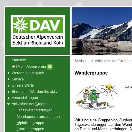
Startseite
Startseite
>
Aktivitäten der Gruppe
Mein Alpenverein
Wandergruppe
Werden Sie Mitglied
Service
Unsere Werte
Leit
Ehrenamt - Werden Sie aktiv
Veranstaltungen
Aktivitäten der
G
ruppen
Tagesveranstaltungen
Mehrtagesveranstaltungen
Wir sind eine Gruppe von Outdoor
A
lpinistengruppe
Tageswanderungen auf den Wande
an Rhein und Mosel verbringen. 
F
amiliengruppen