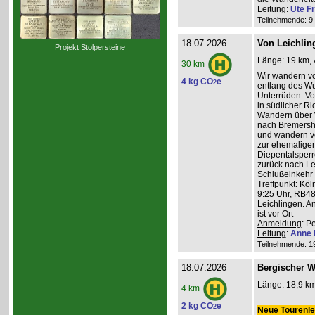
Leitung
:
Ute Fr
Teilnehmende: 9 /
18.07.2026
Von Leichlin
Projekt Stolpersteine
Länge: 19 km, 
30 km
Wir wandern v
4 kg CO
e
2
entlang des W
Unterrüden. Vo
in südlicher R
Wandern über 
nach Bremershe
und wandern vo
zur ehemaligen
Diepentalsperr
zurück nach Le
Schlußeinkehr 
Treffpunkt
: Köl
9:25 Uhr, RB48
Leichlingen. A
ist vor Ort
Anmeldung
: P
Leitung
:
Anne 
Teilnehmende: 19 
18.07.2026
Bergischer W
Länge: 18,9 km
4 km
2 kg CO
e
2
Neue Tourenlei