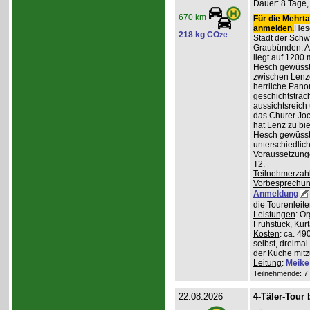
Dauer: 8 Tage, 
670 km
Für die Mehrta
anmelden.
Hesc
218 kg CO
e
2
Stadt der Schw
Graubünden. A
liegt auf 1200
Hesch gewüsst:
zwischen Lenz
herrliche Pan
geschichtsträc
aussichtsreich
das Churer Joc
hat Lenz zu bie
Hesch gewüsst:
unterschiedlic
Voraussetzung
T2.
Teilnehmerzah
Vorbesprechu
Anmeldung
die Tourenleit
Leistungen
: O
Frühstück, Kur
Kosten
: ca. 4
selbst, dreimal
der Küche mitz
Leitung
:
Meike
Teilnehmende: 7 /
22.08.2026
4-Täler-Tour 