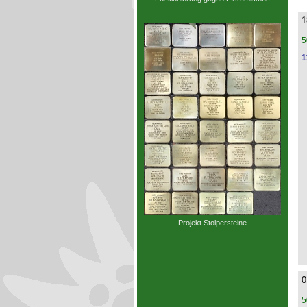
1
5
1
Projekt Stolpersteine
0
5