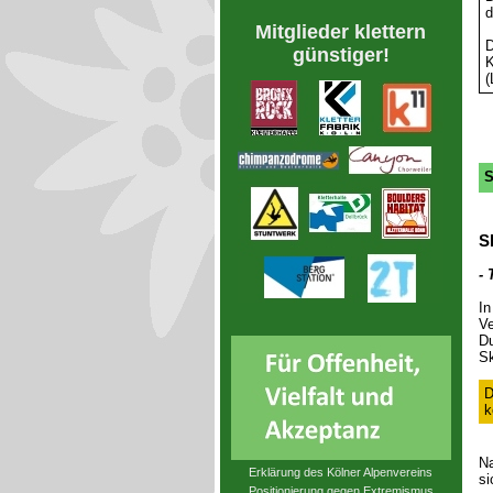
d
Mitglieder klettern
D
günstiger!
K
(
S
S
- 
In
Ve
Du
Sk
D
k
Na
Erklärung des Kölner Alpenvereins
si
Positionierung gegen Extremismus