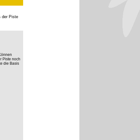
 der Piste
s Können
r Piste noch
te die Basis