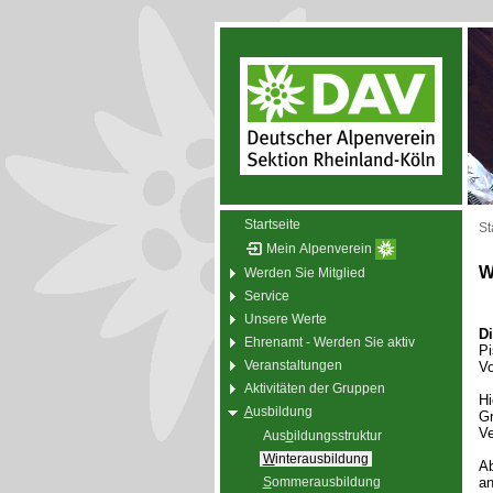
Startseite
St
Mein Alpenverein
W
Werden Sie Mitglied
Service
Unsere Werte
Di
Ehrenamt - Werden Sie aktiv
Pi
Veranstaltungen
Vo
Aktivitäten der Gruppen
Hi
A
usbildung
Gr
Ve
Aus
b
ildungsstruktur
W
interausbildung
Ab
S
ommerausbildung
an