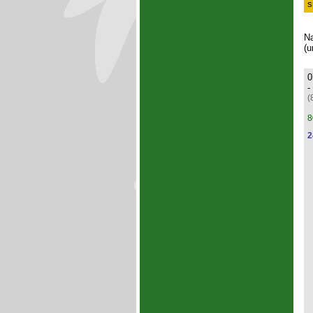
s
Na
(u
0
-
(
8
2