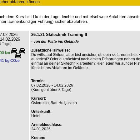
icher abfahren können.
ch dem Kurs bist Du in der Lage, leichte und mittelschwere Abfahrten abseits
nter lawinenkundiger Führung) sicher abzufahren.
7.02.2026
26.1.21 Skitechnik-Training II
 14.02.2026
- von der Piste ins Gelände
8 Tage)
Zusätzliche Hinweise:
00 km
Du willst auf Skitour, aber bist unsicher, ob dein skifahrerische
ausreicht? Oder du möchtest nach ersten Erfahrungen neben de
41 kg CO
e
2
einmal an deiner Skitechnik arbeiten? Hier legen wir auf der Pis
für sicheres Abfahren im Gelände.
Termin:
07.02.2026 - 14.02.2026
(Kurs geht über 8 Tage)
Kursort:
Österreich, Bad Hofgastein
Unterkunft:
Hotel
Anmeldeschluss:
24.01.2026
Kosten: