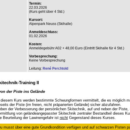
Termin:
22.03.2026
(Kurs geht über 4 Std.)
Kursort:
Alpenpark Neuss (Skihalle)
Anmeldeschluss:
01.02.2026
Kosten:
Anmeldegebühr A02 + 48,00 Euro (Eintritt Skihalle für 4 Std.)
Vorbesprechung:
Keine Vorbesprechung
Leitung:
René Perchtold
itechnik-Training II
von der Piste ins Gelände
 diesem Kurs werden bestimmte Schwungformen vermittelt, die es möglich 
seits der Piste (im freien, nicht präparierten Gelände) sicher abzufahren.
ben der Verbesserung der persönlichen Skitechnik, auf und neben der Piste, i
rmittlung von geländeangepasster Skitechnik zentraler Bestandteil dieses Ku
e Beurteilung der Lawinengefahr ist
nicht
Gegenstand dieses Kurses.
u musst über eine gute Grundkondition verfügen und auf schwarzen Pisten pa