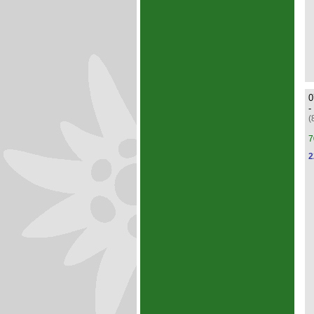
0
-
(
7
2