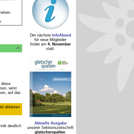
zelnen
h.
Der nächste
InfoAbend
für neue Mitglieder
findet am
4. November
statt.
 diese
men, wirst
sen, auf das
lel abfahren
Aktuelle Ausgabe
hnik deutlich
unserer Sektionszeitschrift
gletscherspalten
.