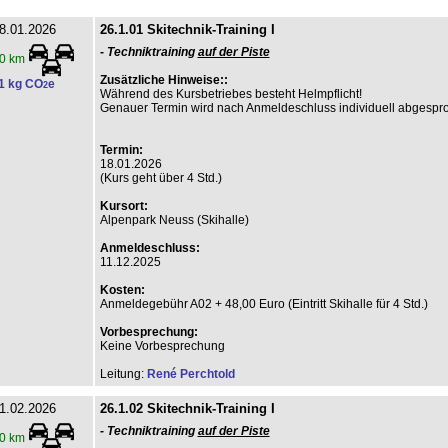
8.01.2026
26.1.01 Skitechnik-Training I
- Techniktraining
auf der Piste
0 km
Zusätzliche Hinweise::
1 kg CO
e
2
Während des Kursbetriebes besteht Helmpflicht!
Genauer Termin wird nach Anmeldeschluss individuell abgespr
Termin:
18.01.2026
(Kurs geht über 4 Std.)
Kursort:
Alpenpark Neuss (Skihalle)
Anmeldeschluss:
11.12.2025
Kosten:
Anmeldegebühr A02 + 48,00 Euro (Eintritt Skihalle für 4 Std.)
Vorbesprechung:
Keine Vorbesprechung
Leitung:
René Perchtold
1.02.2026
26.1.02 Skitechnik-Training I
- Techniktraining
auf der Piste
0 km