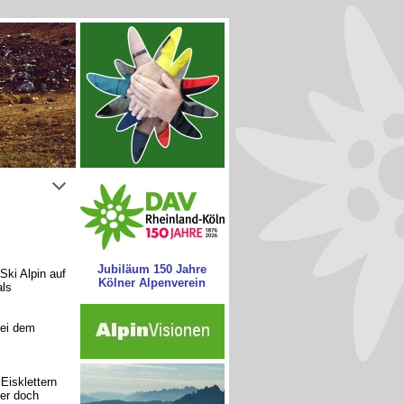
Jubiläum 150 Jahre
Ski Alpin auf
Kölner Alpenverein
als
ei dem
Eisklettern
ber doch