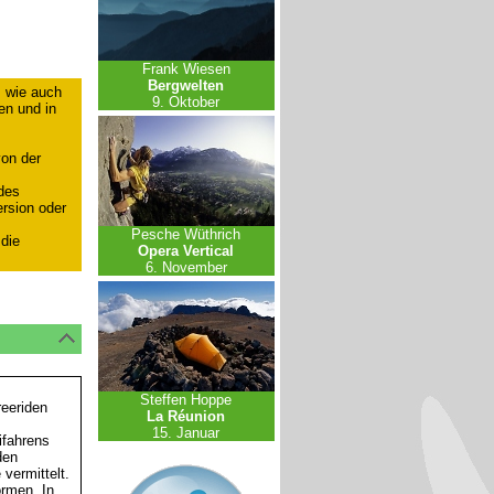
Frank Wiesen
Bergwelten
, wie auch
9. Oktober
ben und in
on der
des
rsion oder
Pesche Wüthrich
 die
Opera Vertical
6. November
Steffen Hoppe
reeriden
La Réunion
15. Januar
ifahrens
den
vermittelt.
rmen. In