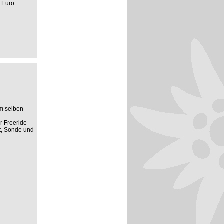
 Euro
am selben
r Freeride-
t, Sonde und