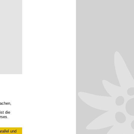
machen,
st die
rses.
rallel und