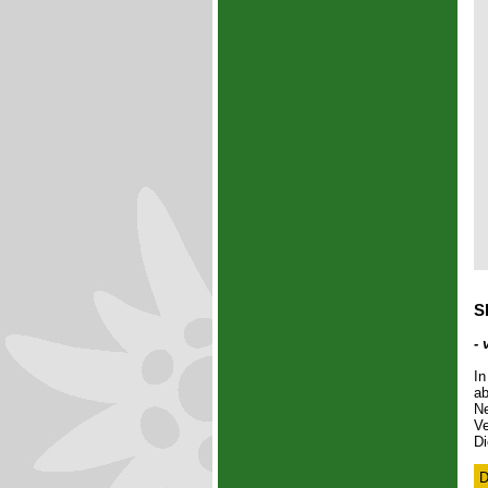
Sk
- 
In
ab
Ne
Ve
Di
D