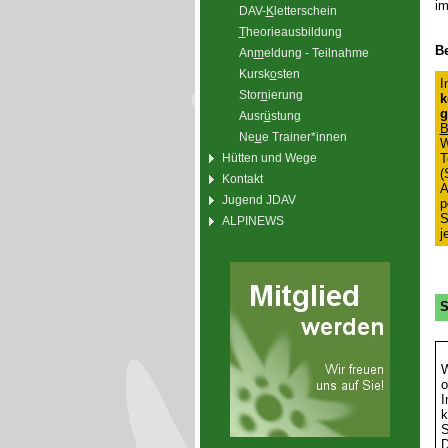
im
DAV-
K
letterschein
T
heorieausbildung
Be
An
m
eldung - Teilnahme
Kursk
o
sten
I
Stor
n
ierung
k
g
Ausr
ü
stung
B
Ne
u
e Trainer*innen
W
T
Hütten und Wege
(
Kontakt
A
Jugend JDAV
p
S
ALPINEWS
j
S
W
o
I
k
S
D