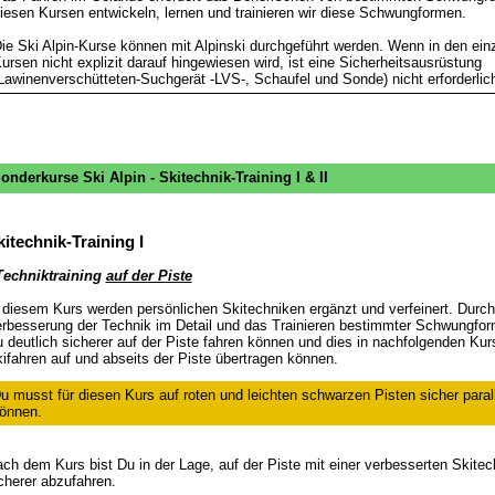
iesen Kursen entwickeln, lernen und trainieren wir diese Schwungformen.
ie Ski Alpin-Kurse können mit Alpinski durchgeführt werden. Wenn in den ein
ursen nicht explizit darauf hingewiesen wird, ist eine Sicherheitsausrüstung
Lawinenverschütteten-Suchgerät -LVS-, Schaufel und Sonde) nicht erforderlic
onderkurse Ski Alpin - Skitechnik-Training I & II
kitechnik-Training I
Techniktraining
auf der Piste
 diesem Kurs werden persönlichen Skitechniken ergänzt und verfeinert. Durch
rbesserung der Technik im Detail und das Trainieren bestimmter Schwungfor
 deutlich sicherer auf der Piste fahren können und dies in nachfolgenden Kur
ifahren auf und abseits der Piste übertragen können.
u musst für diesen Kurs auf roten und leichten schwarzen Pisten sicher paral
önnen.
ch dem Kurs bist Du in der Lage, auf der Piste mit einer verbesserten Skitec
cherer abzufahren.