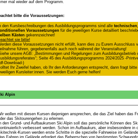
mer mal wieder auf dem Programm.
achtet bitte die Voraussetzungen:
n den Kursbeschreibungen des Ausbildungsprogramms sind alle
technischen
onditionellen Voraussetzungen
für die jeweiligen Kurse detailliert beschrie
elben Kästen
gekennzeichnet!
eachtet sie bitte!
erden diese Voraussetzungen nicht erfüllt, kann dies zu Eurem Ausschluss v
eilnahme führen, gegebenenfalls auch noch während der Veranstaltung!
Siehe unsere AGB: „Bestimmungen und Regelungen zum Ausbildungsbetrieb 
usbildungsreferates“; Seite 45 des Ausbildungsprogramms 2024/2025 -Printve
df-Download-)
olltet Ihr Zweifel haben, ob Ihr den Anforderungen entsprecht, dann fragt bitte
eweiligen Kursleiter:innen. Sie werden Euch gerne helfen!
ki Alpin
ir wollen mit diesen Kursen diejenigen ansprechen, die das Ziel haben das F
der das Skitourengehen zu erlernen.
n den Grund- und Aufbaukursen Ski Alpin soll das persönliche Können des Sk
ontinuierlich verbessert werden. Schon im Aufbaukurs, aber insbesondere in 
kitechnik-Kursen werden erste Schritte in die spezielle Fahrweise im Gelände 
as Fahren im Gelände erfordert das Beherrschen von bestimmten Schwungfo