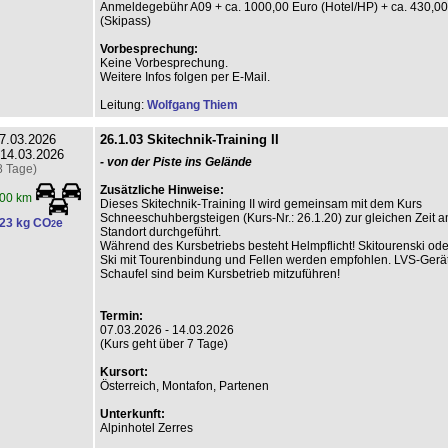
Anmeldegebühr A09 + ca. 1000,00 Euro (Hotel/HP) + ca. 430,00
(Skipass)
Vorbesprechung:
Keine Vorbesprechung.
Weitere Infos folgen per E-Mail.
Leitung:
Wolfgang Thiem
7.03.2026
26.1.03 Skitechnik-Training II
 14.03.2026
- von der Piste ins Gelände
8 Tage)
Zusätzliche Hinweise:
00 km
Dieses Skitechnik-Training II wird gemeinsam mit dem Kurs
Schneeschuhbergsteigen (Kurs-Nr.: 26.1.20) zur gleichen Zeit 
23 kg CO
e
2
Standort durchgeführt.
Während des Kursbetriebs besteht Helmpflicht! Skitourenski ode
Ski mit Tourenbindung und Fellen werden empfohlen. LVS-Gerä
Schaufel sind beim Kursbetrieb mitzuführen!
Termin:
07.03.2026 - 14.03.2026
(Kurs geht über 7 Tage)
Kursort:
Österreich, Montafon, Partenen
Unterkunft:
Alpinhotel Zerres