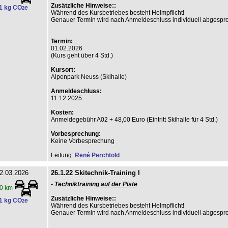
Zusätzliche Hinweise::
1 kg CO
e
2
Während des Kursbetriebes besteht Helmpflicht!
Genauer Termin wird nach Anmeldeschluss individuell abgespr
Termin:
01.02.2026
(Kurs geht über 4 Std.)
Kursort:
Alpenpark Neuss (Skihalle)
Anmeldeschluss:
11.12.2025
Kosten:
Anmeldegebühr A02 + 48,00 Euro (Eintritt Skihalle für 4 Std.)
Vorbesprechung:
Keine Vorbesprechung
Leitung:
René Perchtold
2.03.2026
26.1.22 Skitechnik-Training I
- Techniktraining
auf der Piste
0 km
Zusätzliche Hinweise::
1 kg CO
e
2
Während des Kursbetriebes besteht Helmpflicht!
Genauer Termin wird nach Anmeldeschluss individuell abgespr