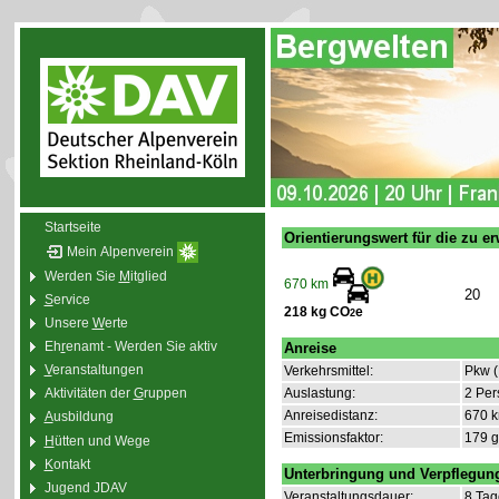
Startseite
Orientierungswert für die zu 
Mein Alpenverein
Werden Sie
M
itglied
670 km
20
S
ervice
218 kg CO
e
2
Unsere
W
erte
Eh
r
enamt - Werden Sie aktiv
Anreise
V
eranstaltungen
Verkehrsmittel:
Pkw (
Auslastung:
2 Per
Aktivitäten der
G
ruppen
Anreisedistanz:
670 
A
usbildung
Emissionsfaktor:
179 
H
ütten und Wege
K
ontakt
Unterbringung und Verpflegun
Jugend JDAV
Veranstaltungsdauer:
8 Tag