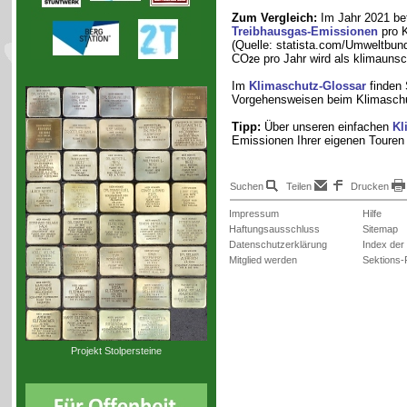
Zum Vergleich:
Im Jahr 2021 bet
Treibhausgas-Emissionen
pro K
(Quelle: statista.com/Umweltbun
CO
e pro Jahr wird als klimauns
2
Im
Klimaschutz-Glossar
finden 
Vorgehensweisen beim Klimaschu
Tipp:
Über unseren einfachen
Kl
Emissionen Ihrer eigenen Touren
Suchen
Teilen
Drucken
Impressum
Hilfe
Haftungsausschluss
Sitemap
Datenschutzerklärung
Index der
Mitglied werden
Sektions-
Projekt Stolpersteine