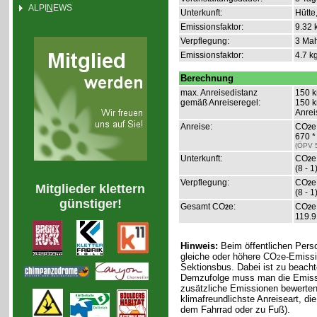
ALPI
N
EWS
Unterkunft:
Hütte
Emissionsfaktor:
9.32 
Verpflegung:
3 Mah
Emissionsfaktor:
4.7 k
Berechnung
max. Anreisedistanz
150 k
gemäß Anreiseregel:
150 k
Anrei
Anreise:
CO
e
2
670 *
(ÖPV 
Unterkunft:
CO
e
2
(8 - 1
Verpflegung:
CO
e
2
Mitglieder klettern
(8 - 1
günstiger!
Gesamt CO
e:
CO
e
2
2
119.9
Hinweis:
Beim öffentlichen Pers
gleiche oder höhere CO
e-Emissi
2
Sektionsbus. Dabei ist zu beacht
Demzufolge muss man die Emissio
zusätzliche Emissionen bewerten
klimafreundlichste Anreiseart, di
dem Fahrrad oder zu Fuß).