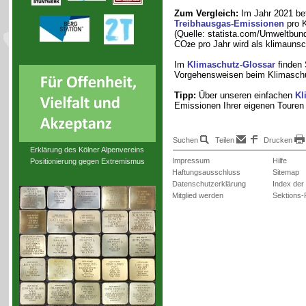
Zum Vergleich:
Im Jahr 2021 bet
Treibhausgas-Emissionen
pro K
(Quelle: statista.com/Umweltbun
CO
e pro Jahr wird als klimauns
2
Im
Klimaschutz-Glossar
finden 
Vorgehensweisen beim Klimaschu
Tipp:
Über unseren einfachen
Kl
Emissionen Ihrer eigenen Touren
Suchen
Teilen
Drucken
Erklärung des Kölner Alpenvereins
Impressum
Hilfe
Positionierung gegen Extremismus
Haftungsausschluss
Sitemap
Datenschutzerklärung
Index der
Mitglied werden
Sektions-