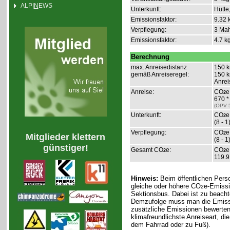
ALPI
N
EWS
Unterkunft:
Hütte
Emissionsfaktor:
9.32 
Verpflegung:
3 Mah
Emissionsfaktor:
4.7 k
Berechnung
max. Anreisedistanz
150 k
gemäß Anreiseregel:
150 k
Anrei
Anreise:
CO
e
2
670 *
(ÖPV 
Unterkunft:
CO
e
2
(8 - 1
Verpflegung:
CO
e
2
Mitglieder klettern
(8 - 1
günstiger!
Gesamt CO
e:
CO
e
2
2
119.9
Hinweis:
Beim öffentlichen Pers
gleiche oder höhere CO
e-Emissi
2
Sektionsbus. Dabei ist zu beacht
Demzufolge muss man die Emissio
zusätzliche Emissionen bewerten
klimafreundlichste Anreiseart, di
dem Fahrrad oder zu Fuß).