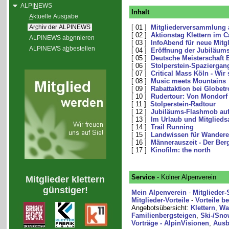
ALPI
N
EWS
Inhalt
A
ktuelle Ausgabe
Ar
c
hiv der ALPINEWS
[ 01 ]
Mitgliederversammlung 
[ 02 ]
Aktionstag Klettern im 
ALPINEWS ab
o
nnieren
[ 03 ]
InfoAbend für neue Mitgl
ALPINEWS a
b
bestellen
[ 04 ]
Eröffnung der Jubiläum
[ 05 ]
Deutsche Meisterschaft 
[ 06 ]
Stolperstein-Spaziergan
[ 07 ]
Critical Mass Köln - Wir
[ 08 ]
Music meets Mountains
[ 09 ]
Rabattaktion bei Globetro
[ 10 ]
Rudertour: Von Mondorf
[ 11 ]
Stolperstein-Radtour
[ 12 ]
Jubiläums-Flashmob auf
[ 13 ]
Im Urlaub und Mitglied
[ 14 ]
Trail Running
[ 15 ]
Landwissen für Wandere
[ 16 ]
Männerauszeit - Der Berg
[ 17 ]
Kinofilm: the north
Service
- Kölner Alpenverein
Mitglieder klettern
günstiger!
Mein Alpenverein
-
Mitglieder-
Mitglieder-Vorteile
-
Vorteile b
Angebotsübersicht:
Klettern
,
Wa
Familienbergsteigen
,
Ski-/Sno
Vorträge - AlpinVisionen
,
Ausb