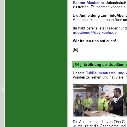
Rahner-Akademie
, Jabachstraß
zu treffen. Teilnehmen können all
Die
Anmeldung zum InfoAben
Anmelden könnt ihr euch über u
Ihr habt bereits jetzt Fragen fü
infoabend@dav-koeln.de
.
Wir freuen uns auf euch!
[fd]
[ 04 ]
Eröffnung der Jubiläum
Unsere
Jubiläumsausstellung
w
Weiden zu sehen und hat viele In
Die Ausstellung, die von Tina Gi
wurde, zeigt die Geschichte und