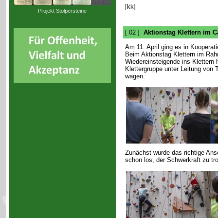
[kk]
Projekt Stolpersteine
[ 02 ]
Aktionstag Klettern im 
Am 11. April ging es in Kooperati
Beim Aktionstag Klettern im Ra
Wiedereinsteigende ins Klettern 
Klettergruppe unter Leitung von 
wagen.
Zunächst wurde das richtige Ans
schon los, der Schwerkraft zu tr