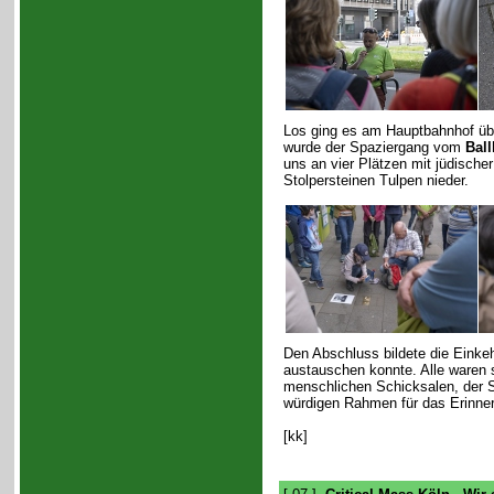
Los ging es am Hauptbahnhof übe
wurde der Spaziergang vom
Ball
uns an vier Plätzen mit jüdische
Stolpersteinen Tulpen nieder.
Den Abschluss bildete die Einkeh
austauschen konnte. Alle waren s
menschlichen Schicksalen, der S
würdigen Rahmen für das Erinner
[kk]