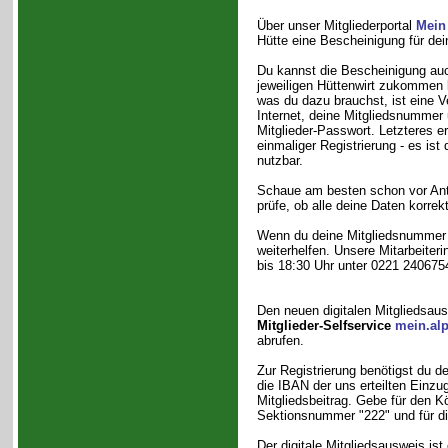
Über unser Mitgliederportal
Mein
Hütte eine Bescheinigung für dei
Du kannst die Bescheinigung au
jeweiligen Hüttenwirt zukommen l
was du dazu brauchst, ist eine 
Internet, deine Mitgliedsnummer
Mitglieder-Passwort. Letzteres e
einmaliger Registrierung - es ist 
nutzbar.
Schaue am besten schon vor Antr
prüfe, ob alle deine Daten korrekt
Wenn du deine Mitgliedsnummer ni
weiterhelfen. Unsere Mitarbeiter
bis 18:30 Uhr unter 0221 240675
Den neuen digitalen Mitgliedsau
Mitglieder-Selfservice
mein.alp
abrufen.
Zur Registrierung benötigst du 
die IBAN der uns erteilten Einzu
Mitgliedsbeitrag. Gebe für den Kö
Sektionsnummer "222" und für di
Der digitale Mitgliedsausweis ist