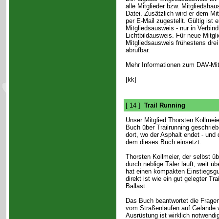
alle Mitglieder bzw. Mitgliedshau
Datei. Zusätzlich wird er dem Mit
per E-Mail zugestellt. Gültig ist 
Mitgliedsausweis - nur in Verbin
Lichtbildausweis. Für neue Mitglie
Mitgliedsausweis frühestens dre
abrufbar.
Mehr Informationen zum DAV-Mitg
[kk]
[ 14 ]
Trail Running
Unser Mitglied Thorsten Kollmei
Buch über Trailrunning geschrieb
dort, wo der Asphalt endet - und 
dem dieses Buch einsetzt.
Thorsten Kollmeier, der selbst ü
durch neblige Täler läuft, weit ü
hat einen kompakten Einstiegsgu
direkt ist wie ein gut gelegter Tr
Ballast.
Das Buch beantwortet die Fragen,
vom Straßenlaufen auf Gelände
Ausrüstung ist wirklich notwendig