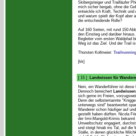
Skibergsteiger und Trailläufer Ph
mich sicher bergab, ohne die Ge
entwickle ich Kraft, Technik und 
und warum spielt der Kopf aber a
die entscheidende Rolle?
Auf 160 Seiten, mit rund 150 Ab
den Einstieg und darüber hinaus. 
Begleiter vom ersten Waldpfad bi
Weg ist das Ziel. Und der Trail is
Thorsten Kollmeier:
Trailrunnin
[kk]
[ 15 ]
Landwissen für Wandere
Nein, ein Wanderführer ist diese
Dennoch bereichert
Landwissen
sich gerne im Freien, vorzugswe
Denn der selbsternannte "Knigge f
unterwegs sind" beantwortet spa
Wanderer schon häufiger auf und
gestellt haben dürften. Nicola För
der Irmi-Mangold-Krimis bekannt 
Umweltschutz engagiert, durchstr
und steigt hinab ins Tal, auf die 
Ställe, in denen glückliche Milc