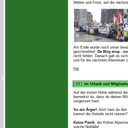
Wetter und Frost, auf die nächste
Am Ende wurde noch unser bewähr
geschmettert:
De Birg erop - z
nicht fehlen. Danach galt es si
und für die nächsten Abenteuer zu
[tg]
[ 13 ]
Im Urlaub und Mitglied
Auf der ersten Hütte während de
bemerkst du, dass du deinen Mit
vergessen hast.
So ein Ärger!
Jetzt hast du den 
kannst die Vorteile nicht nutzen?
Keine Panik
, der Kölner Alpenve
solche Notfälle!