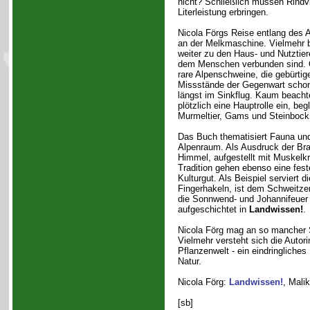
nicht? Schließlich müssen Rindvi
Literleistung erbringen.
Nicola Förgs Reise entlang des 
an der Melkmaschine. Vielmehr be
weiter zu den Haus- und Nutztier
dem Menschen verbunden sind. 
rare Alpenschweine, die gebürtig
Missstände der Gegenwart schonu
längst im Sinkflug. Kaum beach
plötzlich eine Hauptrolle ein, beg
Murmeltier, Gams und Steinbock
Das Buch thematisiert Fauna und
Alpenraum. Als Ausdruck der Br
Himmel, aufgestellt mit Muskelkr
Tradition gehen ebenso eine fest
Kulturgut. Als Beispiel serviert
Fingerhakeln, ist dem Schweitze
die Sonnwend- und Johannifeuer
aufgeschichtet in
Landwissen!
.
Nicola Förg mag an so mancher S
Vielmehr versteht sich die Autor
Pflanzenwelt - ein eindringliche
Natur.
Nicola Förg:
Landwissen!
, Mali
[sb]