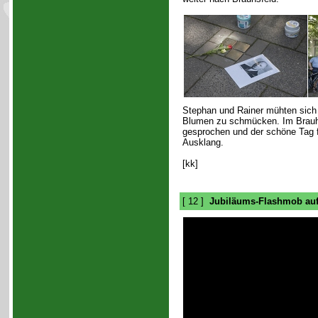
Stephan und Rainer mühten sich 
Blumen zu schmücken. Im Brauha
gesprochen und der schöne Tag 
Ausklang.
[kk]
[ 12 ]
Jubiläums-Flashmob auf