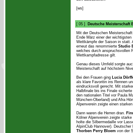
[ws]
[ 05 ]
Deutsche Meisterschaft 
Mit der Deutschen Meisterschaft
Ende März einer der wichtigsten 
Wettkämpfe der Saison in statt. 
erneut das renommierte
Studio 
welches durch anspruchsvollen R
Wettkampfadresse gilt.
Genau dieses Umfeld sorgte auch
Meisterschaft auf höchstem Nive
Bei den Frauen ging
Lucia Dörff
als klare Favoritin ins Rennen un
eindrucksvoll gerecht. Mit stark
Halbfinale bis ins Finale sichert
den nationalen Titel vor Paula M
München-Oberland) und Afra Hön
Alpenverein zeigte einen starken
Dann waren die Herren dran.
Fin
Kölner Alpenverein zeigte stark
holte die Silbermedaille vor Las
AlpinClub Hannover). Deutscher 
Thorben Perry Bloem
von der S