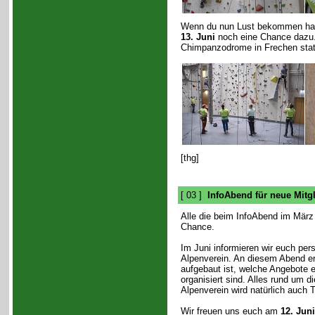
Wenn du nun Lust bekommen hast
13. Juni
noch eine Chance dazu.
Chimpanzodrome in Frechen stat
[thg]
[ 03 ]
InfoAbend für neue Mitgl
Alle die beim InfoAbend im März 
Chance.
Im Juni informieren wir euch per
Alpenverein. An diesem Abend erf
aufgebaut ist, welche Angebote 
organisiert sind. Alles rund um d
Alpenverein wird natürlich auch 
Wir freuen uns euch am
12. Juni