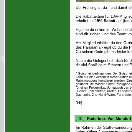
Der Frühling ist da - und damit d
Die Rabattaktion für DAV-Mitglied
erhaltet ihr
15% Rabatt
auf (fast)
Egal ob du online im Webshop stö
sind dir sicher. Und das Team vo
Als Mitglied erhältst du den
Guts
des Panorama - egal ob du die P
Gutschein-Code gibt es leider ke
Nutze die Gelegenheit, dich für 
dir viel Spaß beim Stöbern und 
* Gutscheinbedingungen: Der Gutschein i
kann nur ein Gutschein dieser Aktion ei
Rabattcoupons kombiniert werden. Eine n
gestattet. Bei Widerruf oder Rückgabe 
für einen Folgeeinkauf/Umtausch verre
Bücher, Zeitschriften, Karten, Lebens
Dachzelte, 2nd-Hand-Ware, Fahrräder, 
[kk]
[ 10 ]
Rudertour: Von Mondorf
Im Rahmen der Staffelwanderun
Jahre Kölner Alpenverein untern