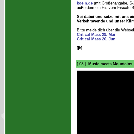
koeln.de
(mit Größenangabe, S-X
außerdem ein Eis vom Eiscafe B
Sei dabei und setze mit uns ei
Verkehrswende und unser Klim
Bitte melde dich über die Websei
Critical Mass 29. Mai
Critical Mass 26. Juni
[jb]
[ 08 ]
Music meets Mountains