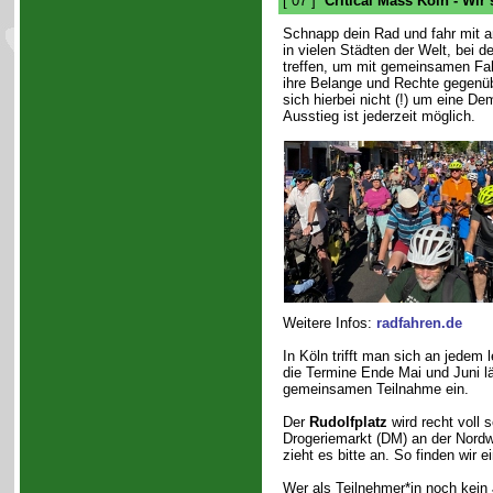
[ 07 ]
Critical Mass Köln - Wir
Schnapp dein Rad und fahr mit
in vielen Städten der Welt, bei d
treffen, um mit gemeinsamen Fah
ihre Belange und Rechte gegenü
sich hierbei nicht (!) um eine De
Ausstieg ist jederzeit möglich.
Weitere Infos:
radfahren.de
In Köln trifft man sich an jedem
die Termine Ende Mai und Juni l
gemeinsamen Teilnahme ein.
Der
Rudolfplatz
wird recht voll 
Drogeriemarkt (DM) an der Nordw
zieht es bitte an. So finden wir
Wer als Teilnehmer*in noch kein