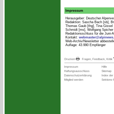
Impressum
Herausgeber: Deutscher Alpenvere
Redaktion: Sascha Bach [sb], Brit
Thomas Gaub [thg], Tina Gissel [
Schmidt [ms], Wolfgang Spicher [
Redaktionsschluss für die Juni-
Kontakt:
webmaster@alpinews
Web-Archiv/Newsletter abbestell
Auflage: 43.990 Empfänger
Drucken
Fragen, Feedback, Kritik
Impressum
Hilfe
Haftungsausschluss
Sitemap
Datenschutzerklärung
Index der
Mitglied werden
Sektions-