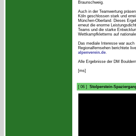
Braunschweig.
Auch in der Teamwertung präsent
Köln geschlossen stark und errei
München-Oberland. Dieses Ergebn
erneut die enorme Leistungsdicht
Teams und die starke Entwicklun
Wettkampfkletterns auf national
Das mediale Interesse war auch
Regionalfernsehen berichtete liv
alpenverein.de
.
Alle Ergebnisse der DM Bouldern
[ms]
[ 06 ]
Stolperstein-Spaziergan