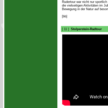
Rudertour war nicht nur sportlich
die vielseitigen Aktivitäten im J
Bewegung in der Natur auf bes
[bb]
[ 11 ]
Stolperstein-Radtour