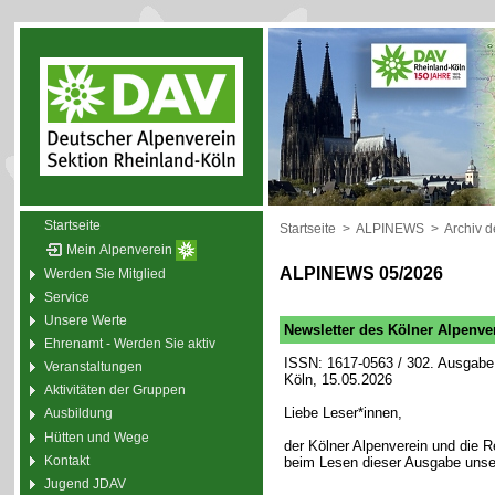
Startseite
Startseite
>
ALPINEWS
>
Archiv 
Mein Alpenverein
ALPINEWS 05/2026
Werden Sie Mitglied
Service
Unsere Werte
Newsletter des Kölner Alpenve
Ehrenamt - Werden Sie aktiv
ISSN: 1617-0563 / 302. Ausgabe 
Veranstaltungen
Köln, 15.05.2026
Aktivitäten der Gruppen
Liebe Leser*innen,
Ausbildung
Hütten und Wege
der Kölner Alpenverein und die
Kontakt
beim Lesen dieser Ausgabe unse
Jugend JDAV