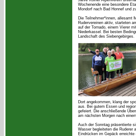
Wochenende eine besondere Etap
Mondorf nach Bad Honnef und zu
Die Teilnehmer*innen, allesamt M
Rudervereinen aktiv, starteten a
auf der Tornado, einem Vierer m
Niederkassel. Bei besten Bedingu
Landschaft des Siebengebirges.
Dort angekommen, klang der spor
aus. Bei gutem Essen und regio
gefeiert. Die anschließende Über
am nächsten Morgen nach einem 
Auch der Sonntag präsentierte s
Wasser begleiteten die Ruderer 
Eindrücken im Gepäck erreichte 