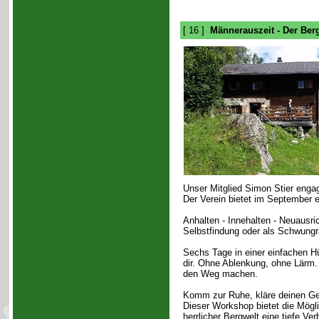
[ 16 ]
Männerauszeit - Der Berg
Unser Mitglied Simon Stier enga
Der Verein bietet im September e
Anhalten - Innehalten - Neuausri
Selbstfindung oder als Schwungra
Sechs Tage in einer einfachen Hü
dir. Ohne Ablenkung, ohne Lärm. 
den Weg machen.
Komm zur Ruhe, kläre deinen Geist
Dieser Workshop bietet die Mögli
herrlicher Bergwelt eine tiefe V