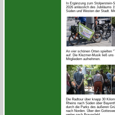
In Ergänzung zum Stolperstein-S
2026 anlässlich des Jubiläums 1
Süden und Westen der Stadt. Mit
An vier schönen Orten spielten 
auf. Die Klezmer-Musik ließ uns
Mitgliedern aufnehmen.
Die Radtour über knapp 30 Kilom
Rheins nach Süden über Bayenth
durch die Parks des äußeren Grü
nach Norden. Über den Gottesweg
weiter nach Braunsfeld.