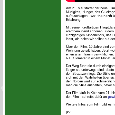
Am 21. Mai startet der neue Fil
Müdigkeit, Hunger, das Glücksgef
aufzuschlagen - was
the north
üb
Erfahrung.
Mit seinen großartigen Hauptdars
atemberaubend schönen Bildern u
einzigartigen Kinoerlebnis, das u
lässt, als seien wir selbst auf 
Über den Film: 10 Jahre sind ver
Wohnung geteilt haben. Jetzt wol
einen alten Traum verwirklichen
600 Kilometer in einem Monat, 
Der Weg führt sie durch einziga
länger sie unterwegs sind, desto
den Strapazen liegt. Die Stille 
sich mit den Wahrheiten über sic
den Norden wird zur schmerzlich
man die Stille aushalten, bevor 
Der Film läuft in Köln vom 21. b
den Film - schreibt dafür an
gewi
Weitere Infos zum Film gibt es h
[kk]