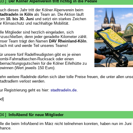
 03 ]
Der Kölner Alpenverein tritt richtig in die Pedale
uch dieses Jahr tritt der Kölner Alpenverein beim
tadtradeln in Köln
als Team an. Die Aktion läuft
vom
10. bis 30. Juni
und setzt ein starkes Zeichen
ür Klimaschutz und nachhaltige Mobilität.
lle Mitglieder sind herzlich eingeladen, sich
nzuschließen, denn jeder geradelte Kilometer zählt.
nser Team trägt den Namen
DAV Rheinland-Köln
.
ach mit und werde Teil unseres Teams!
ür unsere fünf Radelfreudigsten gibt es je einen
ombi-Fahrradtaschen-Rucksack oder einen
bernachtungsgutschein für die Kölner Eifelhütte zu
ewinnen (Wert jeweils 150 Euro).
ehn weitere Radelnde dürfen sich über tolle Preise freuen, die unter allen uns
tadtradlern verlost werden.
ur Registrierung geht es hier:
stadtradeln.de
.
od]
 04 ]
InfoAbend für neue Mitglieder
lle die beim InfoAbend im März nicht teilnehmen konnten, haben nun im Juni 
hance.