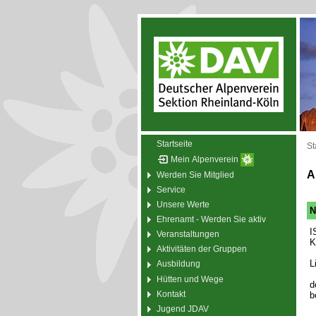
Startseite
St
Mein Alpenverein
A
Werden Sie Mitglied
Service
Unsere Werte
N
Ehrenamt - Werden Sie aktiv
I
Veranstaltungen
K
Aktivitäten der Gruppen
L
Ausbildung
Hütten und Wege
d
Kontakt
b
Jugend JDAV