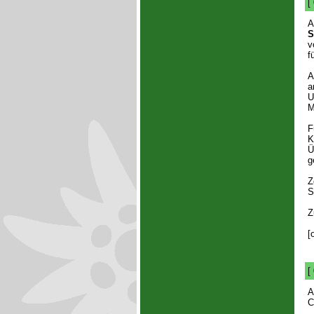
[
A
S
f
A
a
U
M
F
K
Ü
g
Z
S
Z
[
[
A
C