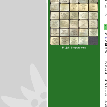
u
f
[
[
e
S
E
Projekt Stolpersteine
U
W
m
J
M
1
A
A
W
(
F
1
I
ä