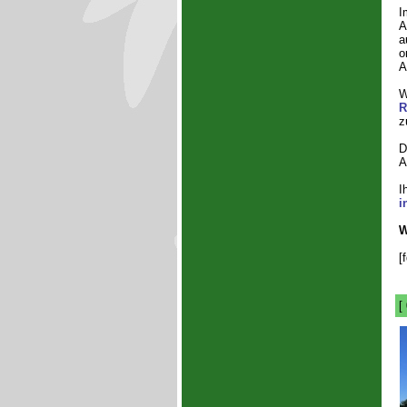
I
A
a
o
A
W
R
z
D
A
I
i
W
[f
[