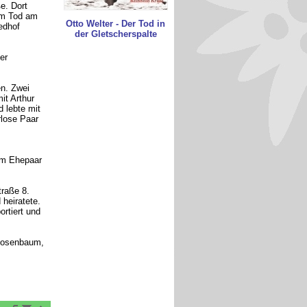
e. Dort
em Tod am
Otto Welter - Der Tod in
edhof
der Gletscherspalte
er
n. Zwei
it Arthur
d lebte mit
rlose Paar
dem Ehepaar
traße 8.
heiratete.
rtiert und
 Rosenbaum,