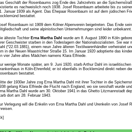
as Geschäft der Rosenbaums zog Ende des Jahrzehnts an die Spichernstraß
xistierte es nachweislich noch 1938. Josef Rosenbaum arbeitete bis zu sein
1. Januar 1939 als Agent. Das Ehepaar Rosenbaum ist auf dem jüdischen Fri
ocklemünd bestattet.
osef Rosenbaum ist 1909 dem Kölner Alpenverein beigetreten. Das Ende sein
itgliedschaft und seine alpinistischen Unternehmungen sind leider unbekannt.
ie älteste Tochter
Erna Martha Dahl
wurde am 8. August 1890 in Köln gebore
hrer Geschwister starben in den Todeslagern der Nationalsozialisten. Sie war m
ahl (*22.03.1881), einem neun Jahre älteren Textilwarenhändler verheiratet un
hm in der Neuen Maastrichter Straße 15. Im Januar 1920 adoptierte das kinde
in vier Jahre altes Mädchen namens Klara Elfriede.
ur wenige Monate später, am 9. Juni 1920, starb Arthur Dahl im israelitischen
rankenhaus in Köln-Ehrenfeld; er ist ebenfalls in Bocklemünd direkt neben 
osenbaum bestattet.
itte der 1930er Jahre zog Erna Martha Dahl mit ihrer Tochter in die Spicherns
938 gelang Klara Elfriede die Flucht nach England, wo sie sesshaft wurde und 
rna Martha Dahl wurde am 30. Oktober 1941 in das Ghetto Litzmannstadt depo
tarb dort am 28. Februar 1943.
ur Verlegung will die Enkelin von Erna Martha Dahl und Urenkelin von Josef
nreisen.
kk]