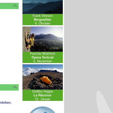
Frank Wiesen
Bergwelten
9. Oktober
Pesche Wüthrich
Opera Vertical
6. November
Steffen Hoppe
La Réunion
15. Januar
nbiken
,