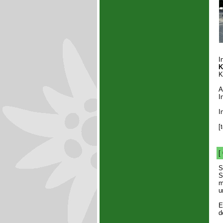
I
K
K
A
I
I
[t
[
S
S
m
u
E
d