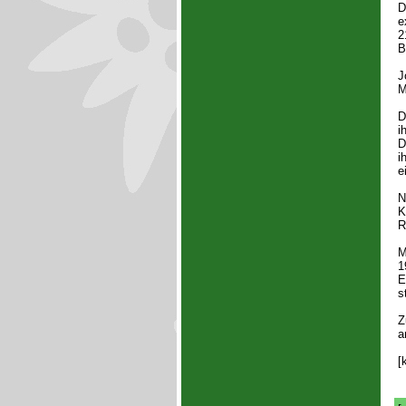
D
e
2
B
J
M
D
i
D
i
e
N
K
R
M
1
E
s
Z
a
[