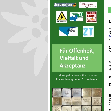
[
L
a
(
M
E
E
M
T
B
ü
d
Erklärung des Kölner Alpenvereins
W
Positionierung gegen Extremismus
D
B
D
(
D