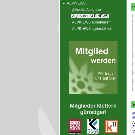
ALPI
N
EWS
I
A
ktuelle Ausgabe
Ar
c
hiv der ALPINEWS
[
[
ALPINEWS ab
o
nnieren
[
ALPINEWS a
b
bestellen
[
[
[
[
[
[
[
[
[
[
[
[
[
[
S
Mitglieder klettern
günstiger!
M
M
A
F
V