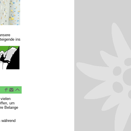
unsere
teigende ins
 vielen
effen, um
hre Belange
ch während