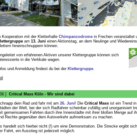
n Kooperation mit der Kletterhalle
Chimpanzodrome
in Frechen veranstaltet 
lettergruppe
am
13. Juni
einen Aktionstag, an dem Neulinge und Wiedereins
lettern hineinschnuppern können.
ngeleitet von erfahrenen Aktiven unserer Klettergruppe können sich
nteressierte in die Vertikale wagen.
nfos und Anmeldung findest du bei der
Klettergruppe
.
g]
 06 ]
Critical Mass Köln - Wir sind dabei
chnapp dein Rad und fahr mit am
26. Juni
! Die
Critical Mass
ist ein Trend in
tädten der Welt, bei der sich Radfahrer scheinbar zufällig und unorganisiert tr
it gemeinsamen Fahrten durch ihre Innenstädte mit ihrer bloßen Menge auf i
nd Rechte gegenüber dem Autoverkehr aufmerksam zu machen.
s handelt sich hierbei nicht (!) um eine Demonstration. Die Strecke ergibt si
er Fahrt, ein Ausstieg ist jederzeit möglich.