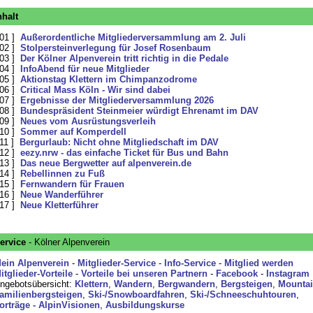
nhalt
 01 ]
Außerordentliche Mitgliederversammlung am 2. Juli
 02 ]
Stolpersteinverlegung für Josef Rosenbaum
 03 ]
Der Kölner Alpenverein tritt richtig in die Pedale
 04 ]
InfoAbend für neue Mitglieder
 05 ]
Aktionstag Klettern im Chimpanzodrome
 06 ]
Critical Mass Köln - Wir sind dabei
 07 ]
Ergebnisse der Mitgliederversammlung 2026
 08 ]
Bundespräsident Steinmeier würdigt Ehrenamt im DAV
 09 ]
Neues vom Ausrüstungsverleih
 10 ]
Sommer auf Komperdell
 11 ]
Bergurlaub: Nicht ohne Mitgliedschaft im DAV
 12 ]
eezy.nrw - das einfache Ticket für Bus und Bahn
 13 ]
Das neue Bergwetter auf alpenverein.de
 14 ]
Rebellinnen zu Fuß
 15 ]
Fernwandern für Frauen
 16 ]
Neue Wanderführer
 17 ]
Neue Kletterführer
ervice
- Kölner Alpenverein
ein Alpenverein
-
Mitglieder-Service
-
Info-Service
-
Mitglied werden
itglieder-Vorteile
-
Vorteile bei unseren Partnern
-
Facebook
-
Instagram
ngebotsübersicht:
Klettern
,
Wandern
,
Bergwandern
,
Bergsteigen
,
Mountai
amilienbergsteigen
,
Ski-/Snowboardfahren
,
Ski-/Schneeschuhtouren
,
orträge - AlpinVisionen
,
Ausbildungskurse