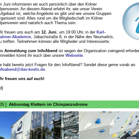
m Juni informieren wir euch persönlich über den Kölner
lpenverein. An diesem Abend erfahrt ihr, wie unser Verein
ufgebaut ist, welche Angebote es gibt und wie unsere Gruppen
rganisiert sind. Alles rund um die Mitgliedschaft im Kölner
lpenverein wird natürlich auch Thema sein.
ir freuen uns euch am
12. Juni
, um 19:00 Uhr, in der
Karl-
ahner-Akademie
, Jabachstraße 8, in der Nähe des Neumarkts,
u treffen. Teilnehmen können alle Mitglieder und Interessierte.
ie
Anmeldung zum InfoAbend
ist wegen der Organisation zwingend erforder
nmelden könnt ihr euch über unsere
Webseite
.
hr habt bereits jetzt Fragen für den InfoAbend? Sendet diese gerne vorab an:
nfoabend@dav-koeln.de
.
ir freuen uns auf euch!
d]
 05 ]
Aktionstag Klettern im Chimpanzodrome