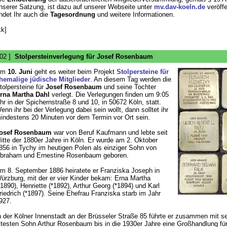
nserer Satzung, ist dazu auf unserer Webseite unter
mv.dav-koeln.de
veröffe
indet Ihr auch die
Tagesordnung
und weitere Informationen.
kk]
 02 ]
Stolpersteinverlegung für Josef Rosenbaum
Am
10. Juni
geht es weiter beim Projekt
Stolpersteine für
hemalige jüdische Mitglieder
. An diesem Tag werden die
tolpersteine für
Josef Rosenbaum
und seine Tochter
rna Martha Dahl
verlegt. Die Verlegungen finden um 9:05
hr in der Spichernstraße 8 und 10, in 50672 Köln, statt.
enn ihr bei der Verlegung dabei sein wollt, dann solltet ihr
indestens 20 Minuten vor dem Termin vor Ort sein.
osef Rosenbaum
war von Beruf Kaufmann und lebte seit
itte der 1880er Jahre in Köln. Er wurde am 2. Oktober
856 in Tychy im heutigen Polen als einziger Sohn von
braham und Ernestine Rosenbaum geboren.
m 8. September 1886 heiratete er Franziska Joseph in
ürzburg, mit der er vier Kinder bekam: Erna Martha
*1890), Henriette (*1892), Arthur Georg (*1894) und Karl
riedrich (*1897). Seine Ehefrau Franziska starb im Jahr
927.
n der Kölner Innenstadt an der Brüsseler Straße 85 führte er zusammen mit s
ltesten Sohn Arthur Rosenbaum bis in die 1930er Jahre eine Großhandlung für 