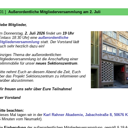
 01 ]
Außerordentliche Mitgliederversammlung am 2. Juli
iebe Mitglieder,
m Donnerstag,
2. Juli 2026
findet um
19 Uhr
Einlass 18:30 Uhr) eine
außerordentliche
itgliederversammlung
statt. Der Vorstand lädt
uch sehr herzlich dazu ein!
inziges Thema der außerordentlichen
itgliederversammlung ist die Anschaffung einer
eilimmobilie für unser
neues Sektionszentrum
.
itte nehmt Euch an diesem Abend die Zeit, Euch
ber das Projekt Sektionszentrum zu informieren und
arüber abzustimmen.
ir freuen uns sehr über Eure Teilnahme!
er Vorstand
itte beachten:
ieses Mal tagen wir in der
Karl Rahner Akademie, Jabachstraße 8, 50676 K
5 Minuten vom Neumarkt).
ie
Einberufung
der außerordentlichen Mitgliederversammlung, gemäß § 19 A