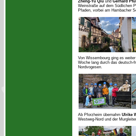
Zheng-Yu Qiu
und
Gerhard Pfu
Weinstraße auf dem Südlichen Pf
Pfaden, vorbei am Hambacher Sc
Von Wissembourg ging es weiter
Woche lang durch das deutsch-fr
Nordvogesen.
Ab Pforzheim übernahm
Ulrike 
Westweg-Nord und der Murgleiter