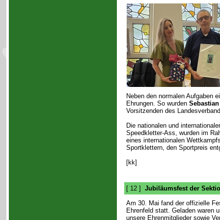
Neben den normalen Aufgaben ei
Ehrungen. So wurden
Sebastian
Vorsitzenden des Landesverban
Die nationalen und international
Speedkletter-Ass, wurden im Ra
eines internationalen Wettkampfs
Sportklettern, den Sportpreis en
[kk]
[ 12 ]
Jubiläumsfest der Sekti
Am 30. Mai fand der offizielle F
Ehrenfeld statt. Geladen waren 
unsere Ehrenmitglieder sowie Ve