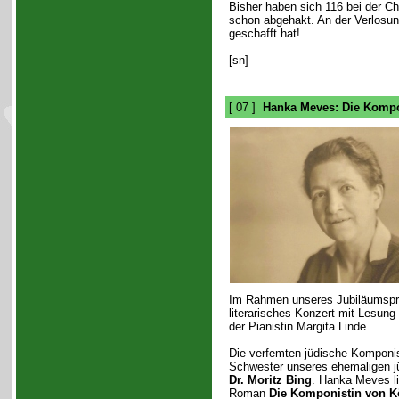
Bisher haben sich 116 bei der C
schon abgehakt. An der Verlosu
geschafft hat!
[sn]
[ 07 ]
Hanka Meves: Die Kompo
Im Rahmen unseres Jubiläumspr
literarisches Konzert mit Lesun
der Pianistin Margita Linde.
Die verfemten jüdische Komponi
Schwester unseres ehemaligen jü
Dr. Moritz Bing
. Hanka Meves li
Roman
Die Komponistin von K