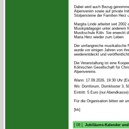
Dabei wird auch Bezug genomme
Alpenverein sowie auf private Init
Stolpersteine der Familien Herz 
Margita Linde arbeitet seit 2002 
Musikpädagogin unter anderem fü
Musikschule Köln. Sie erweckt d
Maria Herz wieder zum Leben.
Der umfangreiche musikalische 
wurde vor einigen Jahren von ihr
wiederentdeckt und veröffentlicht
Die Veranstaltung ist eine Koope
Kölnischen Gesellschaft für Chr
Alpenvereins.
Wann: 17.09.2026, 19:30 Uhr (Ei
Wo: Domforum, Domkloster 3, 5
Eintritt: 5 Euro (nur Abendkasse)
Für die Organisation bitten wir 
[kk]
[ 08 ]
Jubiläums-Kalender und 