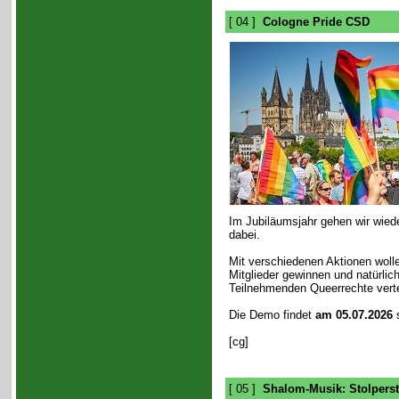
[ 04 ]
Cologne Pride CSD
Im Jubiläumsjahr gehen wir wied
dabei.
Mit verschiedenen Aktionen wolle
Mitglieder gewinnen und natürli
Teilnehmenden Queerrechte verte
Die Demo findet
am 05.07.2026
s
[cg]
[ 05 ]
Shalom-Musik: Stolpers