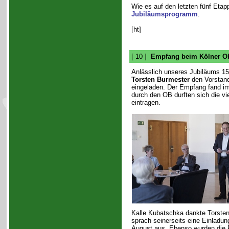
Wie es auf den letzten fünf Etapp
Jubiläumsprogramm
.
[ht]
[ 10 ]
Empfang beim Kölner Ob
Anlässlich unseres Jubiläums 15
Torsten Burmester
den Vorstand
eingeladen. Der Empfang fand im
durch den OB durften sich die vi
eintragen.
Kalle Kubatschka dankte Torsten
sprach seinerseits eine Einladu
August aus. Ebenso wurden die F