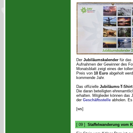
Der
Jubiläumskalender
für das
Aufnahmen der Gewinner des Foto
Monatsblatt zeigt eines der toll
Preis von
10 Euro
abgeholt werd
kommende Jahr.
Das offizielle
Jubiläums-T-Shirt
Die daran beteiligten ehrenamtli
erhalten. Mitglieder können das
der
Geschäftsstelle
abholen. Es 
[ws]
[ 09 ]
Staffelwanderung vom 