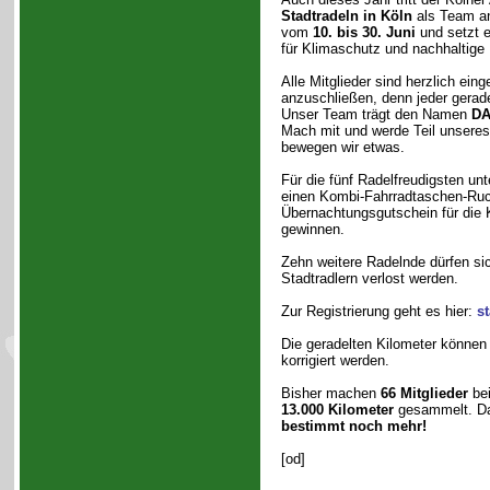
Stadtradeln in Köln
als Team an.
vom
10. bis 30. Juni
und setzt e
für Klimaschutz und nachhaltige M
Alle Mitglieder sind herzlich eing
anzuschließen, denn jeder gerade
Unser Team trägt den Namen
DA
Mach mit und werde Teil unser
bewegen wir etwas.
Für die fünf Radelfreudigsten unt
einen Kombi-Fahrradtaschen-Ruc
Übernachtungsgutschein für die K
gewinnen.
Zehn weitere Radelnde dürfen sich
Stadtradlern verlost werden.
Zur Registrierung geht es hier:
s
Die geradelten Kilometer können 
korrigiert werden.
Bisher machen
66 Mitglieder
bei
13.000 Kilometer
gesammelt. Dam
bestimmt noch mehr!
[od]