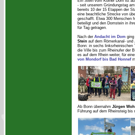
Ein Stein vom Kölner Dom ist au
- seit unserem Gründungstag a
bereits 10 der 15 Etappen der S
eine beachtliche Strecke von üb
geschafft. Etwa 300 Menschen h
beteiligt und den Domstein in i
für Tag getragen.
Nach der
Andacht im Dom
ging
Stein
auf dem Römerkanal- und
Bonn: in sechs linksrheinischen
die Ville bis zum Rheinufer der B
es auf dem Rhein weiter, für ein
von Mondorf bis Bad Honnef
m
Ab Bonn übernahm
Jürgen Wohl
Führung auf dem Rheinsteig bis