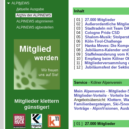
ALPI
N
EWS
A
ktuelle Ausgabe
Inhalt
Ar
c
hiv der ALPINEWS
[ 01 ]
27.000 Mitglieder
ALPINEWS ab
o
nnieren
[ 02 ]
Außerordentliche Mitgli
ALPINEWS a
b
bestellen
[ 03 ]
Stadtradeln mit Team D
[ 04 ]
Cologne Pride CSD
[ 05 ]
Shalom-Musik: Stolpers
[ 06 ]
Köln-Tirol-Challenge
[ 07 ]
Hanka Meves: Die Kompo
[ 08 ]
Jubiläums-Kalender und 
[ 09 ]
Staffelwanderung vom 
[ 10 ]
Empfang beim Kölner Ob
[ 11 ]
Mitgliederversammlung
[ 12 ]
Jubiläumsfest der Sekti
Service
- Kölner Alpenverein
Mein Alpenverein
-
Mitglieder-
Mitglieder-Vorteile
-
Vorteile b
Angebotsübersicht:
Klettern
,
Wa
Mitglieder klettern
Familienbergsteigen
,
Ski-/Sno
günstiger!
Vorträge - AlpinVisionen
,
Ausb
[ 01 ]
27.000 Mitglieder