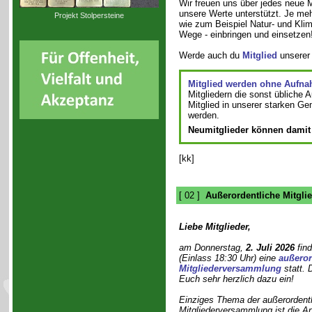
Wir freuen uns über jedes neue M
unsere Werte unterstützt. Je mehr
Projekt Stolpersteine
wie zum Beispiel Natur- und Kli
Wege - einbringen und einsetzen
Werde auch du
Mitglied
unserer 
Mitglied werden ohne Aufn
Mitgliedern die sonst übliche A
Mitglied in unserer starken Ge
werden.
Neumitglieder können damit 
[kk]
[ 02 ]
Außerordentliche Mitgli
Liebe Mitglieder,
am Donnerstag,
2. Juli 2026
fin
(Einlass 18:30 Uhr) eine
außeror
Mitgliederversammlung
statt. 
Euch sehr herzlich dazu ein!
Einziges Thema der außerordent
Mitgliederversammlung ist die A