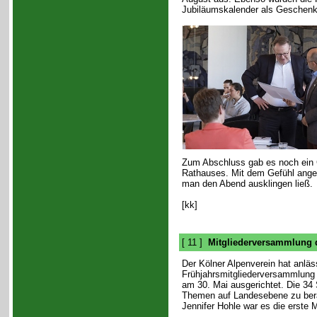
Jubiläumskalender als Geschenk 
Zum Abschluss gab es noch ein G
Rathauses. Mit dem Gefühl ange
man den Abend ausklingen ließ.
[kk]
[ 11 ]
Mitgliederversammlung
Der Kölner Alpenverein hat anläs
Frühjahrsmitgliederversammlung
am 30. Mai ausgerichtet. Die 34
Themen auf Landesebene zu berat
Jennifer Hohle war es die erste 