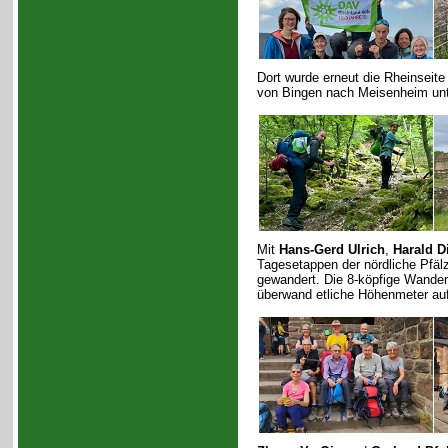
Dort wurde erneut die Rheinseite 
von Bingen nach Meisenheim unt
Mit
Hans-Gerd Ulrich
,
Harald D
Tagesetappen der nördliche Pfäl
gewandert. Die 8-köpfige Wander
überwand etliche Höhenmeter auf