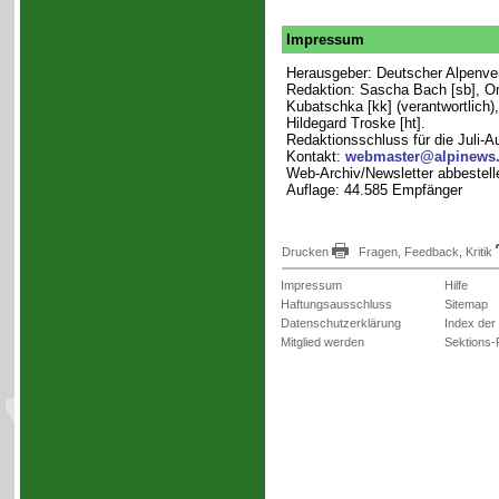
Impressum
Herausgeber: Deutscher Alpenvere
Redaktion: Sascha Bach [sb], Onka
Kubatschka [kk] (verantwortlich)
Hildegard Troske [ht].
Redaktionsschluss für die Juli-
Kontakt:
webmaster@alpinews
Web-Archiv/Newsletter abbestell
Auflage: 44.585 Empfänger
Drucken
Fragen, Feedback, Kritik
Impressum
Hilfe
Haftungsausschluss
Sitemap
Datenschutzerklärung
Index der
Mitglied werden
Sektions-