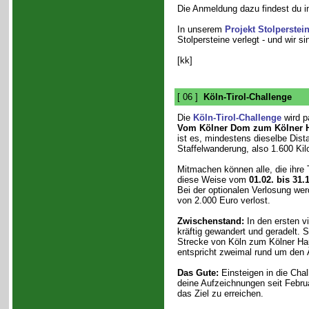
Die Anmeldung dazu findest du 
In unserem
Projekt Stolperstei
Stolpersteine verlegt - und wir s
[kk]
[ 06 ]
Köln-Tirol-Challenge
Die
Köln-Tirol-Challenge
wird p
Vom Kölner Dom zum Kölner 
ist es, mindestens dieselbe Dist
Staffelwanderung, also 1.600 Kil
Mitmachen können alle, die ihre
diese Weise vom
01.02. bis 31.
Bei der optionalen Verlosung we
von 2.000 Euro verlost.
Zwischenstand:
In den ersten v
kräftig gewandert und geradelt.
Strecke von Köln zum Kölner Ha
entspricht zweimal rund um den 
Das Gute:
Einsteigen in die Chal
deine Aufzeichnungen seit Februa
das Ziel zu erreichen.