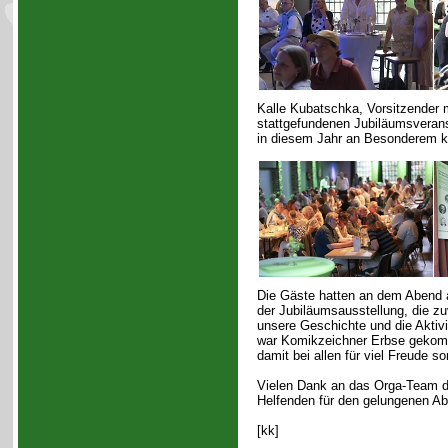
Kalle Kubatschka, Vorsitzender mi
stattgefundenen Jubiläumsverans
in diesem Jahr an Besonderem 
Die Gäste hatten an dem Abend a
der Jubiläumsausstellung, die z
unsere Geschichte und die Aktivi
war Komikzeichner Erbse gekomm
damit bei allen für viel Freude so
Vielen Dank an das Orga-Team d
Helfenden für den gelungenen Ab
[kk]