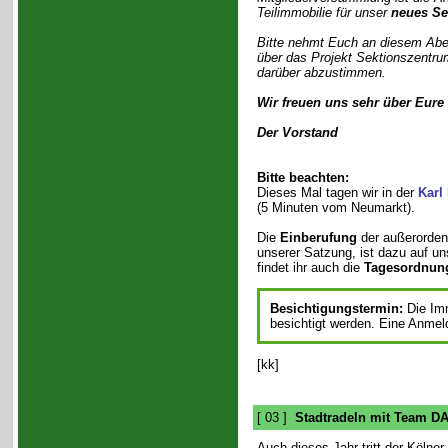
Teilimmobilie für unser
neues Se
Bitte nehmt Euch an diesem Abe
über das Projekt Sektionszentru
darüber abzustimmen.
Wir freuen uns sehr über Eure
Der Vorstand
Bitte beachten:
Dieses Mal tagen wir in der
Karl
(5 Minuten vom Neumarkt).
Die
Einberufung
der außerorden
unserer Satzung, ist dazu auf u
findet ihr auch die
Tagesordnun
Besichtigungstermin:
Die Im
besichtigt werden. Eine Anmeldu
[kk]
[ 03 ]
Stadtradeln mit Team D
Auch dieses Jahr tritt der Kölner