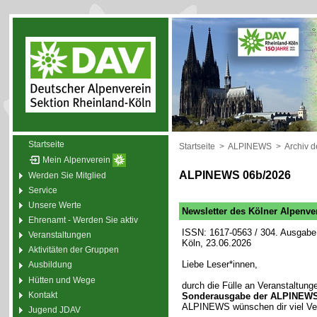
Startseite
Startseite
>
ALPINEWS
>
Archiv 
Mein Alpenverein
ALPINEWS 06b/2026
Werden Sie Mitglied
Service
Unsere Werte
Newsletter des Kölner Alpenve
Ehrenamt - Werden Sie aktiv
ISSN: 1617-0563 / 304. Ausgabe 
Veranstaltungen
Köln, 23.06.2026
Aktivitäten der Gruppen
Liebe Leser*innen,
Ausbildung
Hütten und Wege
durch die Fülle an Veranstaltung
Kontakt
Sonderausgabe der ALPINEW
ALPINEWS wünschen dir viel Ver
Jugend JDAV