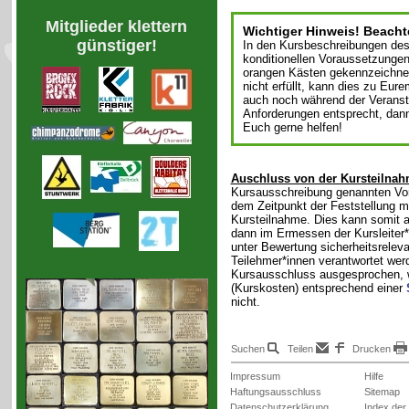
Mitglieder klettern
Wichtiger Hinweis! Beacht
günstiger!
In den Kursbeschreibungen des
konditionellen Voraussetzungen f
orangen Kästen gekennzeichnet
nicht erfüllt, kann dies zu Eu
auch noch während der Veranst
Anforderungen entsprecht, dann 
Euch gerne helfen!
Auschluss von der Kursteilnah
Kursausschreibung genannten Vora
dem Zeitpunkt der Feststellung m
Kursteilnahme. Dies kann somit a
dann im Ermessen der Kursleiter*i
unter Bewertung sicherheitsreleva
Teilehmer*innen verantwortet we
Kursausschluss ausgesprochen, wi
(Kurskosten) entsprechend einer
nicht.
Suchen
Teilen
Drucken
Impressum
Hilfe
Haftungsausschluss
Sitemap
Datenschutzerklärung
Index der