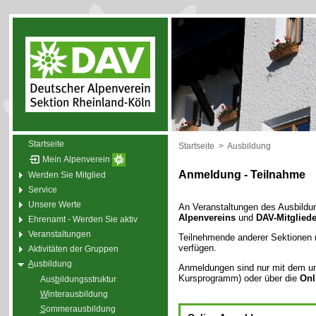
Startseite
Startseite
>
Ausbildung
Mein Alpenverein
Anmeldung - Teilnahme
Werden Sie Mitglied
Service
Unsere Werte
An Veranstaltungen des Ausbildu
Alpenvereins
und
DAV-Mitgliede
Ehrenamt - Werden Sie aktiv
Veranstaltungen
Teilnehmende anderer Sektionen
verfügen.
Aktivitäten der Gruppen
A
usbildung
Anmeldungen sind nur mit dem u
Kursprogramm) oder über die
Onl
Aus
b
ildungsstruktur
W
interausbildung
S
ommerausbildung