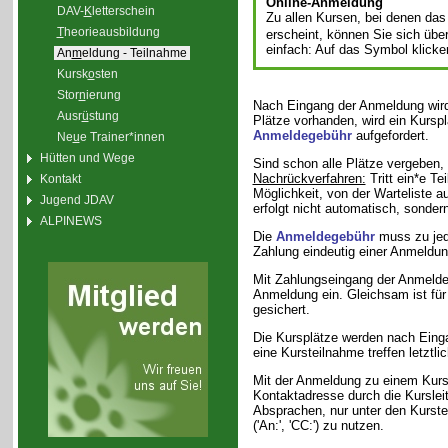
Online-Anmeldung
DAV-
K
letterschein
Zu allen Kursen, bei denen d
T
heorieausbildung
erscheint, können Sie sich üb
einfach: Auf das Symbol klicke
An
m
eldung - Teilnahme
Kursk
o
sten
Stor
n
ierung
Nach Eingang der Anmeldung wird
Ausr
ü
stung
Plätze vorhanden, wird ein Kurspl
Anmeldegebühr
aufgefordert.
Ne
u
e Trainer*innen
Hütten und Wege
Sind schon alle Plätze vergeben, 
Nachrückverfahren:
Tritt ein*e Te
Kontakt
Möglichkeit, von der Warteliste 
Jugend JDAV
erfolgt nicht automatisch, sonde
ALPINEWS
Die
Anmeldegebühr
muss zu jed
Zahlung eindeutig einer Anmeldu
Mit Zahlungseingang der Anmeldege
Anmeldung ein. Gleichsam ist für
gesichert.
Die Kursplätze werden nach Eing
eine Kursteilnahme treffen letztli
Mit der Anmeldung zu einem Kurs w
Kontaktadresse durch die Kurslei
Absprachen, nur unter den Kurste
('An:', 'CC:') zu nutzen.