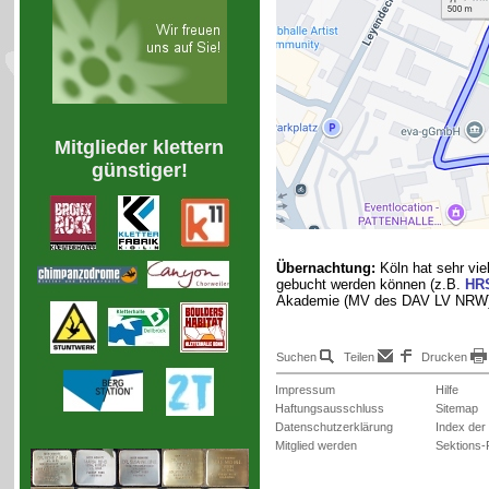
Mitglieder klettern
günstiger!
Übernachtung:
Köln hat sehr vie
gebucht werden können (z.B.
HR
Akademie (MV des DAV LV NRW) 
Suchen
Teilen
Drucken
Impressum
Hilfe
Haftungsausschluss
Sitemap
Datenschutzerklärung
Index der
Mitglied werden
Sektions-