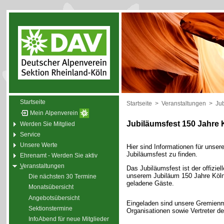
Startseite
Startseite
>
Veranstaltungen
>
Ju
Mein Alpenverein
Jubiläumsfest 150 Jahre 
Werden Sie Mitglied
Service
Unsere Werte
Hier sind Informationen für unse
Jubiläumsfest zu finden.
Ehrenamt - Werden Sie aktiv
V
eranstaltungen
Das Jubiläumsfest ist der offiziel
unserem Jubiläum 150 Jahre Kölne
Die nächsten 30 Termine
geladene Gäste.
Monatsübersicht
Angebotsübersicht
Eingeladen sind unsere Gremienmi
Sektionstermine
Organisationen sowie Vertreter de
InfoAbend für neue Mitglieder