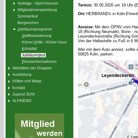
Vorträge - AlpinVisionen
Termin:
30.05.2026 um 19 Uhr (E
Mitgliederversammlung
Ort:
HERBRAND's in Köln-Ehrenfe
Sommerfest
Bergwochen
Anreise:
Mit dem ÖPNV vom Hauptb
J
ubiläumsprogramm
18 (Richtung Neumarkt, Bonn - nur
S
taffelwanderung
Leyendeckerstraße (Richtung Görl
Von der Haltestelle zu Fuß in 6 M
Kölner
H
ütte - Kölner Haus
K
ölnpfad
Wer mit dem Auto anreist, sollte
50825 Köln, parken.
Jubiläums
f
est
P
resseinformationen
Aktivitäten der Gruppen
Ausbildung
Hütten und Wege
Kontakt
Jugend JDAV
ALPINEWS