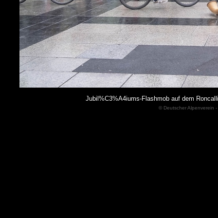
Jubil%C3%A4iums-Flashmob auf dem Roncalli
© Deutscher Alpenverein -