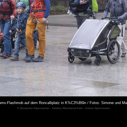
ms-Flashmob auf dem Roncalliplatz in K%C3%B6ln / Fotos: Simone und Ma
© Deutscher Alpenverein - Sektion Rheinland-Köln - Kölner Alpenverein