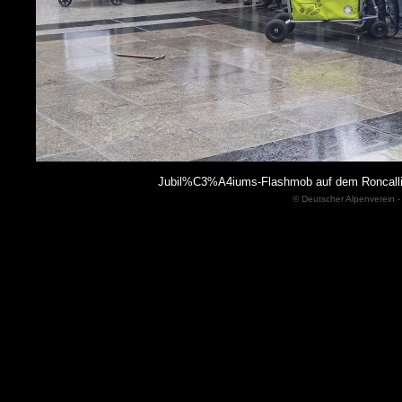
Jubil%C3%A4iums-Flashmob auf dem Roncalli
© Deutscher Alpenverein -