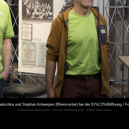
ubatschka und Stephan Antwerpen (Rheincenter) bei der Er%C3%B6ffnung / 
© Deutscher Alpenverein - Sektion Rheinland-Köln - Kölner Alpenverein