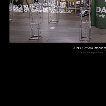
Jubil%C3%A4umsausste
© Deutscher Alpenverein -