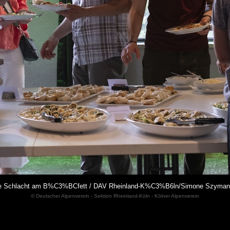
e Schlacht am B%C3%BCfett / DAV Rheinland-K%C3%B6ln/Simone Szyman
© Deutscher Alpenverein - Sektion Rheinland-Köln - Kölner Alpenverein