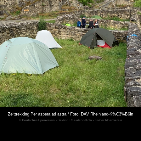
Zelttrekking Per aspera ad astra / Foto: DAV Rheinland-K%C3%B6ln
© Deutscher Alpenverein - Sektion Rheinland-Köln - Kölner Alpenverein