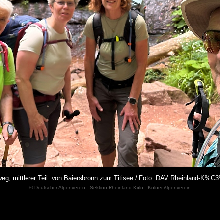
eg, mittlerer Teil: von Baiersbronn zum Titisee / Foto: DAV Rheinland-K%C
© Deutscher Alpenverein - Sektion Rheinland-Köln - Kölner Alpenverein