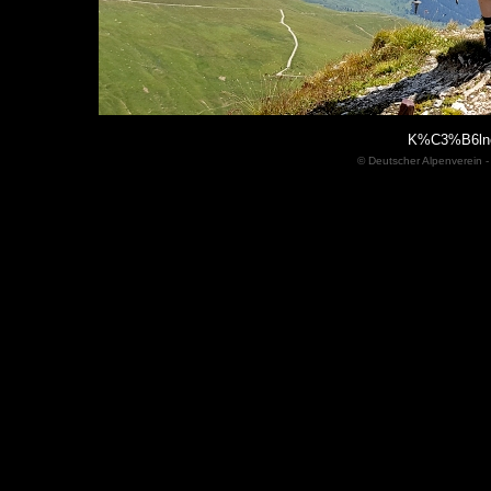
K%C3%B6lner
© Deutscher Alpenverein -