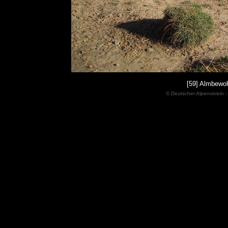
[59] Almbewoh
© Deutscher Alpenverein -