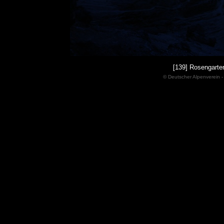
[139] Rosengarten
© Deutscher Alpenverein -