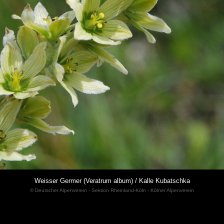
Weisser Germer (Veratrum album) / Kalle Kubatschka
© Deutscher Alpenverein - Sektion Rheinland-Köln - Kölner Alpenverein