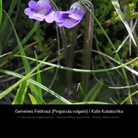
Gemeines Fettkraut (Pinguicula vulgaris) / Kalle Kubatschka
© Deutscher Alpenverein - Sektion Rheinland-Köln - Kölner Alpenverein