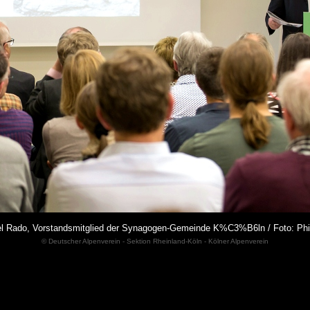
el Rado, Vorstandsmitglied der Synagogen-Gemeinde K%C3%B6ln / Foto: Phi
© Deutscher Alpenverein - Sektion Rheinland-Köln - Kölner Alpenverein