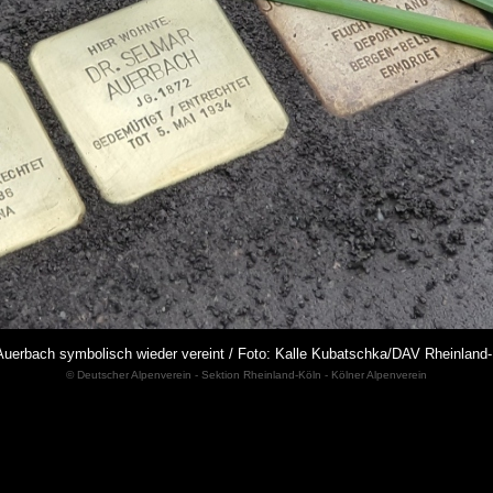
 Auerbach symbolisch wieder vereint / Foto: Kalle Kubatschka/DAV Rheinla
© Deutscher Alpenverein - Sektion Rheinland-Köln - Kölner Alpenverein