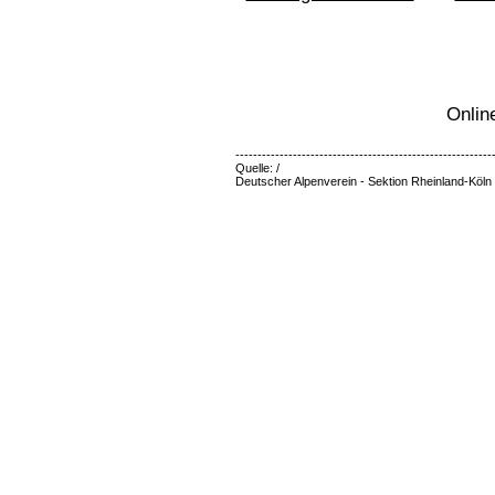
Onlin
----------------------------------------------------------
Quelle: /
Deutscher Alpenverein - Sektion Rheinland-Köln 