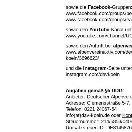
sowie die
Facebook
-Gruppen
www.facebook.com/groups/ber
www.facebook.com/groups/ea
sowie den
YouTube
-Kanal unt
www.youtube.com/channel/U
sowie den Auftritt bei
alpenve
www.alpenvereinaktiv.com/de/q
koeln/3696623/
und die
Instagram
-Seite unter
instagram.com/davkoeln
Angaben gemäß §5 DDG:
Anbieter: Deutscher Alpenvere
Adresse: Clemensstraße 5-7,
Telefon: 0221 24067-54
info(at)dav-koeln.de oder
Kont
Steuernummer: 214/5853/040
Umsatzsteuer-ID: DE8145876