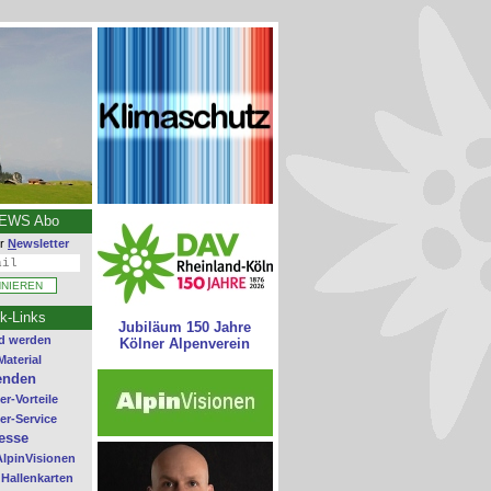
EWS Abo
er
N
ewsletter
k-Links
Jubiläum 150 Jahre
ed werden
Kölner Alpenverein
Material
enden
er-Vorteile
er-Service
esse
AlpinVisionen
 Hallenkarten