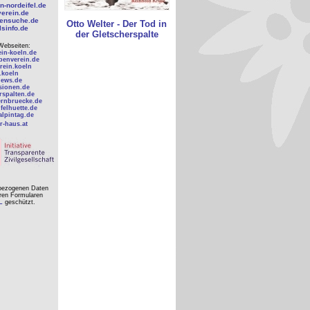
en-nordeifel.de
erein.de
tensuche.de
Otto Welter - Der Tod in
lsinfo.de
der Gletscherspalte
Webseiten:
ein-koeln.de
lpenverein.de
rein.koeln
.koeln
news.de
isionen.de
rspalten.de
rnbruecke.de
ifelhuette.de
alpintag.de
r-haus.at
nbezogenen Daten
eren Formularen
L
geschützt.