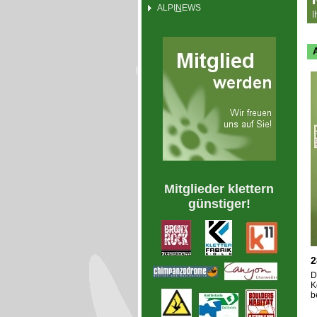
ALPI
N
EWS
Ak
Mitglieder klettern
günstiger!
2
D
K
b