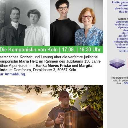
klettergart
alpenv
dav-huet
dav-fe
Eigene 
alpenver
koelner-a
alpenve
dav
alpi
alpinv
gletsche
hohenzolle
koelner-e
koelner-
koelne
iterarisches Konzert und Lesung über die verfemte jüdische
omponistin
Maria Herz
im Rahmen des Jubiläums 150 Jahre
ölner Alpenverein mit
Hanka Meves-Fricke
und
Margita
inde
im Domforum, Domkloster 3, 50667 Köln.
ur Anmeldung
.
Ihre persone
sind in uns
durch
SS