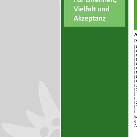
A
D
[
[
[
[
[
[
[
[
[
[
[ 
[
[
[
[
[
W
d
A