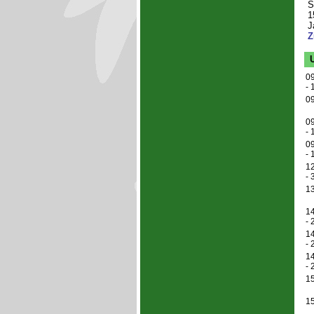
S
1
J
Z
Un
09
- 
09
09
- 
09
- 
12
- 
13
14
- 
14
- 
14
- 
15
15