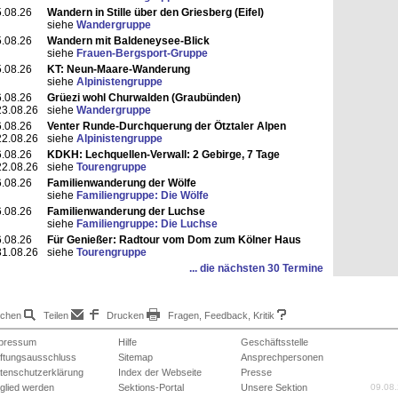
.08.26
Wandern in Stille über den Griesberg (Eifel)
siehe
Wandergruppe
.08.26
Wandern mit Baldeneysee-Blick
siehe
Frauen-Bergsport-Gruppe
.08.26
KT: Neun-Maare-Wanderung
siehe
Alpinistengruppe
.08.26
Grüezi wohl Churwalden (Graubünden)
23.08.26
siehe
Wandergruppe
.08.26
Venter Runde-Durchquerung der Ötztaler Alpen
22.08.26
siehe
Alpinistengruppe
.08.26
KDKH: Lechquellen-Verwall: 2 Gebirge, 7 Tage
22.08.26
siehe
Tourengruppe
.08.26
Familienwanderung der Wölfe
siehe
Familiengruppe: Die Wölfe
.08.26
Familienwanderung der Luchse
siehe
Familiengruppe: Die Luchse
.08.26
Für Genießer: Radtour vom Dom zum Kölner Haus
31.08.26
siehe
Tourengruppe
... die nächsten 30 Termine
chen
Teilen
Drucken
Fragen, Feedback, Kritik
pressum
Hilfe
Geschäftsstelle
ftungsausschluss
Sitemap
Ansprechpersonen
tenschutzerklärung
Index der Webseite
Presse
tglied werden
Sektions-Portal
Unsere Sektion
09.08.