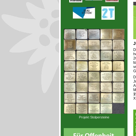
J
D
h
2
t
v
G
D
J
A
M
1
X
Projekt Stolpersteine