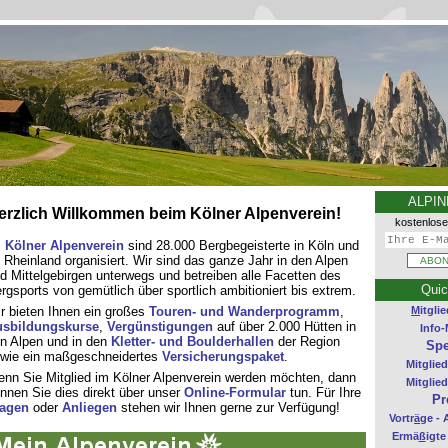
ALPIN
erzlich Willkommen beim Kölner Alpenverein!
kostenlos
m
Kölner Alpenverein
sind 28.000 Bergbegeisterte in Köln und
 Rheinland organisiert. Wir sind das ganze Jahr in den Alpen
d Mittelgebirgen unterwegs und betreiben alle Facetten des
Quic
rgsports von gemütlich über sportlich ambitioniert bis extrem.
r bieten Ihnen ein großes
Touren- und Wanderprogramm
,
M
itgli
sbildungskurse
,
Vergünstigungen
auf über 2.000 Hütten in
Info-
n Alpen und in den
Kletter- und Boulderhallen
der Region
Sp
wie ein maßgeschneidertes
Versicherungspaket
.
Mitglied
nn Sie Mitglied im Kölner Alpenverein werden möchten, dann
Mitglied
nnen Sie dies direkt über unser
Online-Formular
tun. Für Ihre
Pr
agen
oder
Anliegen
stehen wir Ihnen gerne zur Verfügung!
Vortr
ä
ge - 
Ermä
ß
igte