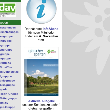
uppen
nstaltungen
Der nächste
InfoAbend
ranstaltungen
für neue Mitglieder
findet am
4. November
tengruppe
statt.
engruppe
ergruppe
rengruppe
tgruppe
ngruppe
rgruppe
Kidz-Köln
 am Donnerstag
dgruppen
ebnisgruppe
bikegruppe
grativ
gsport-Gruppe
lettergruppe
Aktuelle Ausgabe
nnials
unserer Sektionszeitschrift
gen-Gruppe
gletscherspalten
.