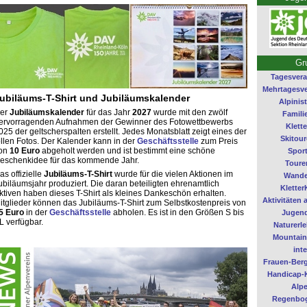
Gr
Tagesvera
Mehrtagesve
ubiläums-T-Shirt und Jubiläumskalender
Alpinis
er
Jubiläumskalender
für das Jahr
2027
wurde mit den zwölf
Famili
ervorragenden Aufnahmen der Gewinner des Fotowettbewerbs
Klett
025 der geltscherspalten erstellt. Jedes Monatsblatt zeigt eines der
Skitou
ollen Fotos. Der Kalender kann in der
Geschäftsstelle
zum Preis
on
10 Euro
abgeholt werden und ist bestimmt eine schöne
Spor
eschenkidee für das kommende Jahr.
Toure
as offizielle
Jubiläums-T-Shirt
wurde für die vielen Aktionen im
Wande
ubiläumsjahr produziert. Die daran beteiligten ehrenamtlich
Kletter
ktiven haben dieses T-Shirt als kleines Dankeschön erhalten.
Aktivitäten
itglieder können das Jubiläums-T-Shirt zum Selbstkostenpreis von
5 Euro
in der
Geschäftsstelle
abholen. Es ist in den Größen S bis
Jugen
L verfügbar.
Naturerl
Mountain
inte
Frauen-Ber
Handicap-K
Alpe
Regenbo