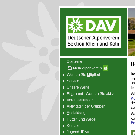
Startseite
H
Mein Alpenverein
I
Werden Sie
M
itglied
im
S
ervice
un
Be
Unsere
W
erte
Wi
Eh
r
enamt - Werden Sie aktiv
Au
V
eranstaltungen
de
Aktivitäten der
G
ruppen
so
A
usbildung
We
kö
H
ütten und Wege
Fr
K
ontakt
Jugend JDAV