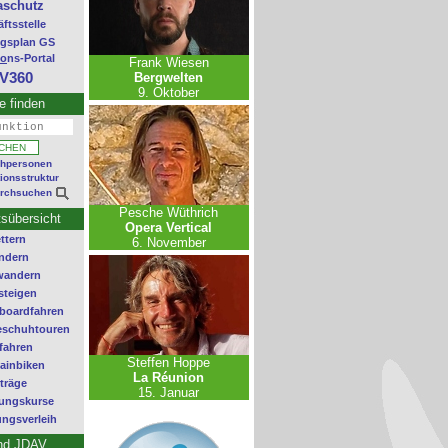
aschutz
ftsstelle
gsplan GS
o
ns-Portal
Frank Wiesen
V360
Bergwelten
9. Oktober
e finden
hpersonen
ionsstruktur
urchsuchen
Pesche Wüthrich
sübersicht
Opera Vertical
ttern
6. November
ndern
wandern
steigen
boardfahren
eschuhtouren
fahren
Steffen Hoppe
ainbiken
La Réunion
träge
15. Januar
ungskurse
ngsverleih
nd JDAV