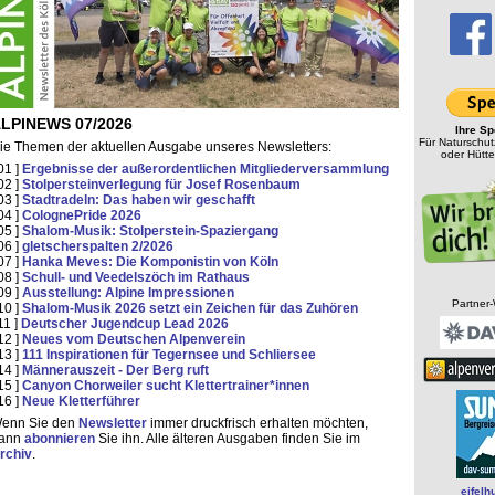
LPINEWS 07/2026
Ihre Sp
Für Naturschu
ie Themen der aktuellen Ausgabe unseres Newsletters:
oder Hütt
 01 ]
Ergebnisse der außerordentlichen Mitgliederversammlung
 02 ]
Stolpersteinverlegung für Josef Rosenbaum
 03 ]
Stadtradeln: Das haben wir geschafft
 04 ]
ColognePride 2026
 05 ]
Shalom-Musik: Stolperstein-Spaziergang
 06 ]
gletscherspalten 2/2026
 07 ]
Hanka Meves: Die Komponistin von Köln
 08 ]
Schull- und Veedelszöch im Rathaus
 09 ]
Ausstellung: Alpine Impressionen
Partner
 10 ]
Shalom-Musik 2026 setzt ein Zeichen für das Zuhören
11 ]
Deutscher Jugendcup Lead 2026
 12 ]
Neues vom Deutschen Alpenverein
 13 ]
111 Inspirationen für Tegernsee und Schliersee
 14 ]
Männerauszeit - Der Berg ruft
 15 ]
Canyon Chorweiler sucht Klettertrainer*innen
 16 ]
Neue Kletterführer
enn Sie den
Newsletter
immer druckfrisch erhalten möchten,
ann
abonnieren
Sie ihn. Alle älteren Ausgaben finden Sie im
rchiv
.
eifelh