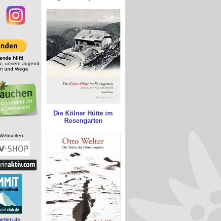
ende hilft!
tz, unsere Jugend
en und Wege.
Die Kölner Hütte im
Rosengarten
-Webseiten:
uetten.de