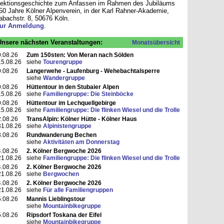
ektionsgeschichte zum Anfassen im Rahmen des Jubiläums
50 Jahre Kölner Alpenverein, in der Karl Rahner-Akademie,
abachstr. 8, 50676 Köln.
ur Anmeldung
.
sere nächsten Veranstaltungen:
Monatsübersicht
.08.26
Zum 150sten: Von Meran nach Sölden
15.08.26
siehe
Tourengruppe
.08.26
Langerwehe - Laufenburg - Wehebachtalsperre
siehe
Wandergruppe
.08.26
Hüttentour in den Stubaier Alpen
15.08.26
siehe
Familiengruppe: Die Steinböcke
.08.26
Hüttentour im Lechquellgebirge
15.08.26
siehe
Familiengruppe: Die flinken Wiesel und die Trolle
.08.26
TransAlpin: Kölner Hütte - Kölner Haus
31.08.26
siehe
Alpinistengruppe
.08.26
Rundwanderung Bechen
siehe
Aktivitäten am Donnerstag
.08.26
2. Kölner Bergwoche 2026
21.08.26
siehe
Familiengruppe: Die flinken Wiesel und die Trolle
.08.26
2. Kölner Bergwoche 2026
21.08.26
siehe
Bergwochen
.08.26
2. Kölner Bergwoche 2026
21.08.26
siehe
Für alle Familiengruppen
.08.26
Mannis Lieblingstour
siehe
Mountainbikegruppe
.08.26
Ripsdorf Toskana der Eifel
siehe
Mountainbikegruppe