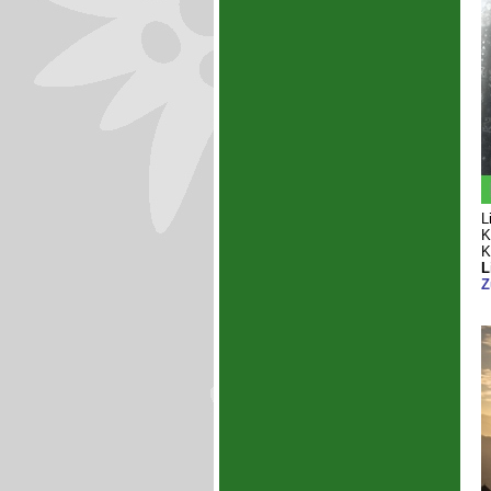
L
K
K
L
Z