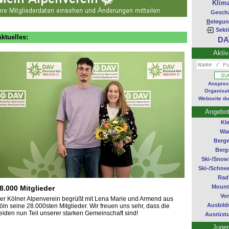
Klim
Geschä
B
elegun
Sekti
tuelles:
DA
Aktiv
Ansprec
Organisat
Webseite d
Angebot
Kle
Wa
Berg
Berg
Ski-/Snow
Ski-/Schne
Rad
Mount
8.000 Mitglieder
Vor
er Kölner Alpenverein begrüßt mit Lena Marie und Armend aus
Ausbild
öln seine 28.000sten Mitglieder. Wir freuen uns sehr, dass die
eiden nun Teil unserer starken Gemeinschaft sind!
Ausrüstu
Juge