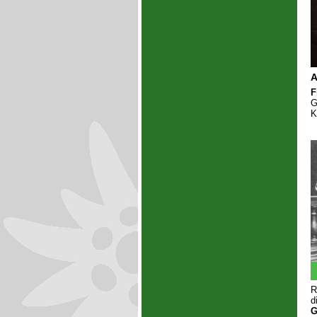
A
F
G
K
R
d
G