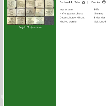
Suchen
Teilen
Drucken
Impressum
Hilfe
Haftungsausschluss
Sitemap
Datenschutzerklärung
Index der
Mitglied werden
Sektions-P
Projekt Stolpersteine