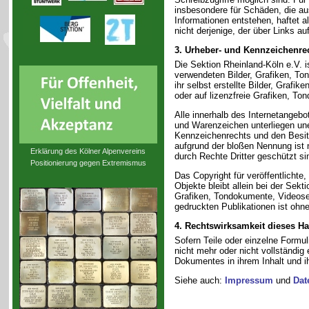
insbesondere für Schäden, die au
Informationen entstehen, haftet a
nicht derjenige, der über Links auf
3. Urheber- und Kennzeichenre
Die Sektion Rheinland-Köln e.V. is
verwendeten Bilder, Grafiken, T
ihr selbst erstellte Bilder, Graf
oder auf lizenzfreie Grafiken, T
Alle innerhalb des Internetangeb
und Warenzeichen unterliegen un
Kennzeichenrechts und den Besitz
aufgrund der bloßen Nennung ist 
Erklärung des Kölner Alpenvereins
durch Rechte Dritter geschützt si
Positionierung gegen Extremismus
Das Copyright für veröffentlichte,
Objekte bleibt allein bei der Sekt
Grafiken, Tondokumente, Videose
gedruckten Publikationen ist ohn
4. Rechtswirksamkeit dieses H
Sofern Teile oder einzelne Formul
nicht mehr oder nicht vollständig 
Dokumentes in ihrem Inhalt und ih
Siehe auch:
Impressum
und
Dat