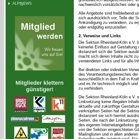
ALPI
N
EWS
nachweislich vorsätzliches oder g
Alle Angebote sind freibleibend u
sich ausdrücklich vor, Teile der
Ankündigung zu verändern, zu erg
oder endgültig einzustellen.
2. Verweise und Links
Die Sektion Rheinland-Köln e.V. b
keinerlei Einfluss auf Gestaltung 
distanziert sich die Sektion ausdr
macht sich deren Inhalte nicht zu 
verwendeten Links und für alle Inh
Bei direkten oder indirekten Verw
des Verantwortungsbereiches der 
ausschließlich in dem Fall in Kraf
Mitglieder klettern
und es ihr technisch möglich und 
zu verhindern.
günstiger!
Die Sektion Rheinland-Köln e.V. e
Linksetzung keine illegalen Inhal
aktuelle und zukünftige Gestaltung
verknüpften Seiten hat die Sektio
distanziert sie sich hiermit ausdrü
Seiten, die nach der Linksetzung v
des eigenen Internetangebotes ge
von der Sektion eingerichteten G
Mailinglisten und in allen andere
Schreibzugriffe möglich sind. Für 