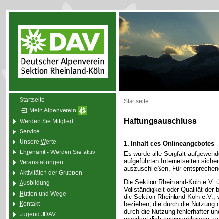
Startseite
Startseite
Mein Alpenverein
Haftungsauschluss
Werden Sie
M
itglied
S
ervice
Unsere
W
erte
1. Inhalt des Onlineangebotes
Eh
r
enamt - Werden Sie aktiv
Es wurde alle Sorgfalt aufgewend
aufgeführten Internetseiten sicher
V
eranstaltungen
auszuschließen. Für entsprechend
Aktivitäten der
G
ruppen
Die Sektion Rheinland-Köln e.V. üb
A
usbildung
Vollständigkeit oder Qualität der
H
ütten und Wege
die Sektion Rheinland-Köln e.V., w
K
ontakt
beziehen, die durch die Nutzung 
durch die Nutzung fehlerhafter un
Jugend JDAV
grundsätzlich ausgeschlossen, so