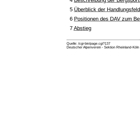
4
Beschreibung der Bergsport
5
Überblick der Handlungsfeld
6
Positionen des DAV zum Be
7
Abstieg
----------------------------------------------------------
Quelle: /cgi-bin/page.cgi?137
Deutscher Alpenverein - Sektion Rheinland-Köln 