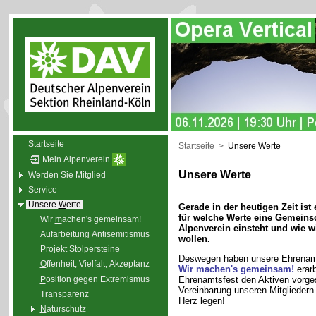
Startseite
Startseite
>
Unsere Werte
Mein Alpenverein
Unsere Werte
Werden Sie Mitglied
Service
Unsere
W
erte
Gerade in der heutigen Zeit ist
für welche Werte eine Gemeinsc
Wir
m
achen's gemeinsam!
Alpenverein einsteht und wie w
A
ufarbeitung Antisemitismus
wollen.
Projekt
S
tolpersteine
Deswegen haben unsere Ehrenamt
O
ffenheit, Vielfalt, Akzeptanz
Wir machen's gemeinsam!
erarb
P
osition gegen Extremismus
Ehrenamtsfest den Aktiven vorges
Vereinbarung unseren Mitgliedern
T
ransparenz
Herz legen!
N
aturschutz