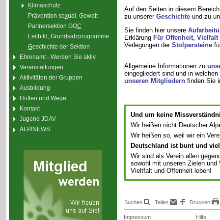
K
limaschutz
Auf den Seiten in diesem Bereich
Prävention se
x
ual. Gewalt
zu unserer
Geschichte
und zu u
Partnersektion GO
C
Sie finden hier unsere
Aufarbeit
L
eitbild, Grundsatzprogramme
Erklärung
Für Offenheit, Vielfal
Verlegungen der
Stolpersteine
fü
G
eschichte der Sektion
Ehrenamt - Werden Sie aktiv
Allgemeine Informationen zu
unse
Veranstaltungen
eingegliedert sind und in welchen 
Aktivitäten der Gruppen
unseren Mitgliedern
finden Sie i
Ausbildung
Hütten und Wege
Kontakt
Und um keine Missverständn
Jugend JDAV
Wir heißen nicht Deutscher Alpe
ALPINEWS
Wir heißen so, weil wir ein Ver
Deutschland ist bunt und vielf
Wir sind als Verein allen gegen
sowohl mit unseren Zielen und 
Vieltfalt und Offenheit leben!
Suchen
Teilen
Drucken
Impressum
Hilfe