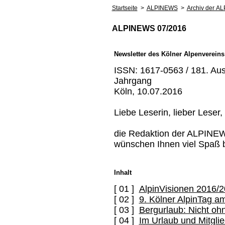
Startseite
>
ALPINEWS
>
Archiv der A
ALPINEWS 07/2016
Newsletter des Kölner Alpenvereins
ISSN: 1617-0563 / 181. Aus
Jahrgang
Köln, 10.07.2016
Liebe Leserin, lieber Leser,
die Redaktion der ALPINEW
wünschen Ihnen viel Spaß 
Inhalt
[ 01 ]
AlpinVisionen 2016/2
[ 02 ]
9. Kölner AlpinTag a
[ 03 ]
Bergurlaub: Nicht oh
[ 04 ]
Im Urlaub und Mitgli