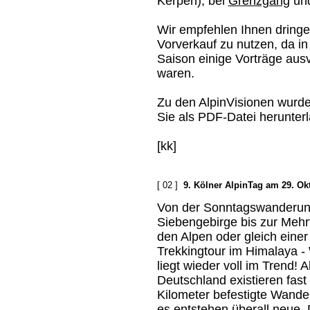
Kerpen), bei
Grenzgang
und
Wir empfehlen Ihnen dringe
Vorverkauf zu nutzen, da in 
Saison einige Vorträge aus
waren.
Zu den AlpinVisionen wurde
Sie als PDF-Datei herunter
[kk]
[ 02 ]
9. Kölner AlpinTag am 29. Ok
Von der Sonntagswanderun
Siebengebirge bis zur Mehr
den Alpen oder gleich einer
Trekkingtour im Himalaya 
liegt wieder voll im Trend! Al
Deutschland existieren fast
Kilometer befestigte Wand
es entstehen überall neue. D