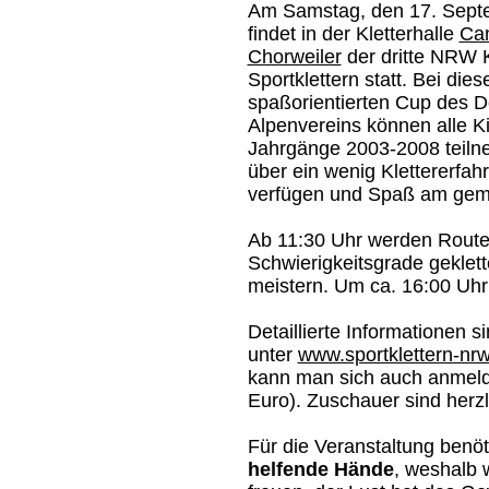
Am Samstag, den 17. Sept
findet in der Kletterhalle
Ca
Chorweiler
der dritte NRW 
Sportklettern statt. Bei die
spaßorientierten Cup des 
Alpenvereins können alle K
Jahrgänge 2003-2008 teiln
über ein wenig Klettererfah
verfügen und Spaß am gem
Ab 11:30 Uhr werden Routen
Schwierigkeitsgrade geklett
meistern. Um ca. 16:00 Uhr 
Detaillierte Informationen si
unter
www.sportklettern-nr
kann man sich auch anmeld
Euro). Zuschauer sind herz
Für die Veranstaltung benö
helfende Hände
, weshalb 