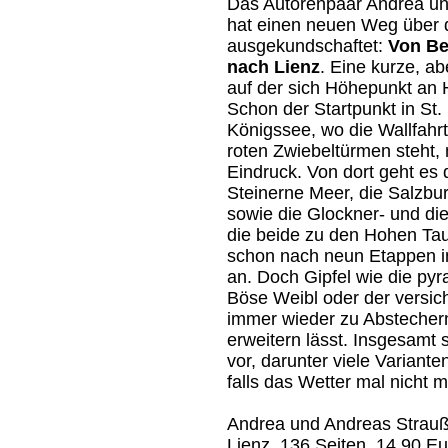
Das Autorenpaar Andrea un
hat einen neuen Weg über 
ausgekundschaftet:
Von Be
nach Lienz
. Eine kurze, a
auf der sich Höhepunkt an 
Schon der Startpunkt in St
Königssee, wo die Wallfahrt
roten Zwiebeltürmen steht, 
Eindruck. Von dort geht es 
Steinerne Meer, die Salzbu
sowie die Glockner- und di
die beide zu den Hohen Tau
schon nach neun Etappen in 
an. Doch Gipfel wie die py
Böse Weibl oder der versich
immer wieder zu Abstechern 
erweitern lässt. Insgesamt 
vor, darunter viele Variante
falls das Wetter mal nicht mi
Andrea und Andreas Strau
Lienz
, 136 Seiten, 14,90 Eu