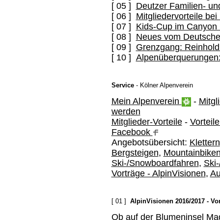
[ 05 ]
Deutzer Familien- und
[ 06 ]
Mitgliedervorteile be
[ 07 ]
Kids-Cup im Canyon 
[ 08 ]
Neues vom Deutsche
[ 09 ]
Grenzgang: Reinhold 
[ 10 ]
Alpenüberquerungen:
Service
- Kölner Alpenverein
Mein Alpenverein
-
Mitgl
werden
Mitglieder-Vorteile
-
Vorteil
Facebook
Angebotsübersicht:
Klettern
Bergsteigen
,
Mountainbike
Ski-/Snowboardfahren
,
Ski
Vorträge - AlpinVisionen
,
Au
[ 01 ]
AlpinVisionen 2016/2017 - Vo
Ob auf der Blumeninsel Mad