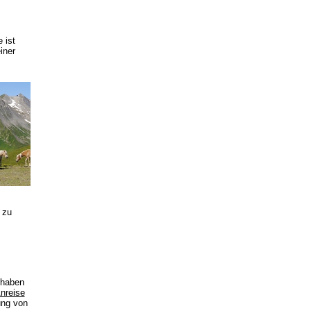
 ist
iner
 zu
 haben
nreise
ung von