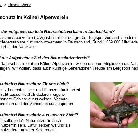
te
>
Unsere Werte
schutz im Kölner Alpenverein
t der mitgliederstärkste Naturschutzverband in Deutschland?
tsche Alpenverein (DAV) ist nicht nur der größte Bergsportverband, sondern 
gliederstärkste Naturschutzverband in Deutschland. Rund 1.639.000 Mitgliede
port in der Natur aus.
t die Aufgabe/das Ziel des Naturschutzreferats?
 Naturschutzreferat im Kölner Alpenverein, wollen unseren Mitgliedern die Nat
ingen. Wir wollen, dass auch künftige Generationen Freude am Bergsport ha
.
ktioniert Naturschutz für uns nicht?
utz bedrohter Tiere und Pflanzen funktioniert
nicht ausschließlich dadurch, eigene
hottete Gebiete auszuweisen, Verbote
prechen und die Menschen auszusperren.
nktioniert Naturschutz aus unserer Sicht?
r sollte jede*r Naturnutzer*in auch
hützer*in sein. Dafür setzen wir uns als
hutzreferat unserer Sektion ein.