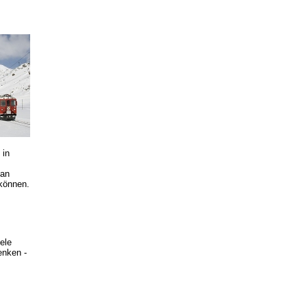
 in
 an
 können.
ele
enken -