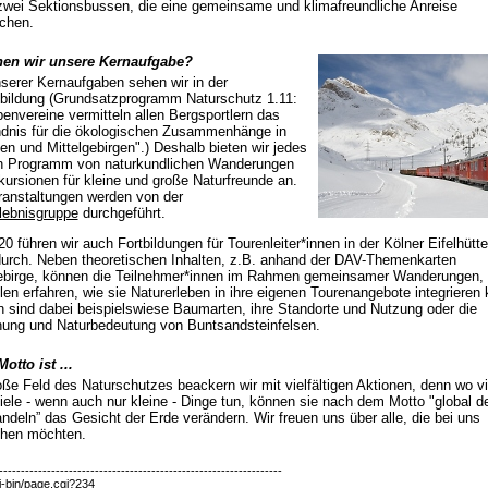
zwei Sektionsbussen, die eine gemeinsame und klimafreundliche Anreise
chen.
en wir unsere Kernaufgabe?
serer Kernaufgaben sehen wir in der
bildung (Grundsatzprogramm Naturschutz 1.11:
penvereine vermitteln allen Bergsportlern das
ndnis für die ökologischen Zusammenhänge in
en und Mittelgebirgen".) Deshalb bieten wir jedes
in Programm von naturkundlichen Wanderungen
ursionen für kleine und große Naturfreunde an.
ranstaltungen werden von der
lebnisgruppe
durchgeführt.
20 führen wir auch Fortbildungen für Tourenleiter*innen in der Kölner Eifelhütte
urch. Neben theoretischen Inhalten, z.B. anhand der DAV-Themenkarten
gebirge, können die Teilnehmer*innen im Rahmen gemeinsamer Wanderungen,
len erfahren, wie sie Naturerleben in ihre eigenen Tourenangebote integrieren
sind dabei beispielswiese Baumarten, ihre Standorte und Nutzung oder die
hung und Naturbedeutung von Buntsandsteinfelsen.
otto ist ...
ße Feld des Naturschutzes beackern wir mit vielfältigen Aktionen, denn wo vi
iele - wenn auch nur kleine - Dinge tun, können sie nach dem Motto "global d
andeln” das Gesicht der Erde verändern. Wir freuen uns über alle, die bei uns
hen möchten.
-----------------------------------------------------------------
i-bin/page.cgi?234