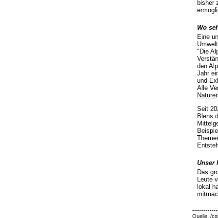
bisher 
ermögli
Wo seh
Eine un
Umwelt
"Die Al
Verstä
den Alp
Jahr e
und Exk
Alle Ve
Naturer
Seit 20
Blens d
Mittel
Beispie
Themen 
Entste
Unser M
Das gro
Leute v
lokal h
mitmac
-------------
Quelle: /cg