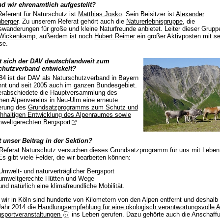
nd wir ehrenamtlich aufgestellt?
eferent für Naturschutz ist
Matthias Josko
. Sein Beisitzer ist
Alexander
berger
. Zu unserem Referat gehört auch die
Naturerlebnisgruppe
, die
swanderungen für große und kleine Naturfreunde anbietet. Leiter dieser Gruppe
 Wickenkamp
, außerdem ist noch
Hubert Reimer
ein großer Aktivposten mit se
se.
t sich der DAV deutschlandweit zum
chutzverband entwickelt?
84 ist der DAV als Naturschutzverband in Bayern
nt und seit 2005 auch im ganzen Bundesgebiet.
erabschiedete die Hauptversammlung des
en Alpenvereins in Neu-Ulm eine erneute
ierung des
Grundsatzprogramms zum Schutz und
hhaltigen Entwicklung des Alpenraumes sowie
weltgerechten Bergsport
.
t unser Beitrag in der Sektion?
Referat Naturschutz versuchen dieses Grundsatzprogramm für uns mit Leben
 Es gibt viele Felder, die wir bearbeiten können:
Umwelt- und naturverträglicher Bergsport
umweltgerechte Hütten und Wege
und natürlich eine klimafreundliche Mobilität.
wir in Köln sind hunderte von Kilometern von den Alpen entfernt und deshalb
Jahr 2014 die
Handlungsempfehlung für eine ökologisch verantwortungsvolle A
gsportveranstaltungen
ins Leben gerufen. Dazu gehörte auch die Anschaff