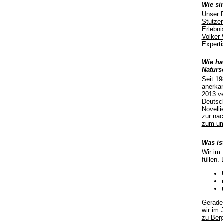
Wie si
Unser R
Stutzen
Erlebni
Volker
Experti
Wie ha
Naturs
Seit 19
anerkan
2013 v
Deutsch
Novell
zur nac
zum um
Was is
Wir im 
füllen.
Gerade 
wir im 
zu Ber