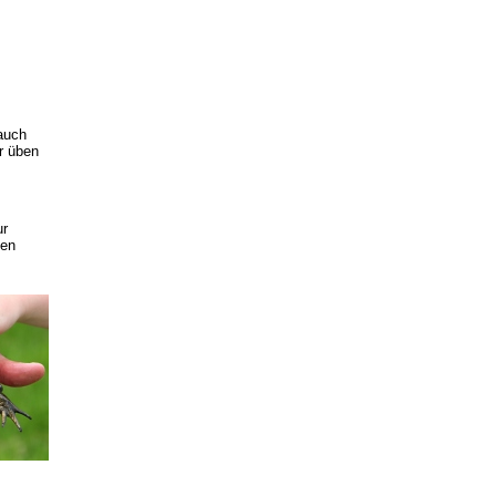
auch
r üben
ur
ben