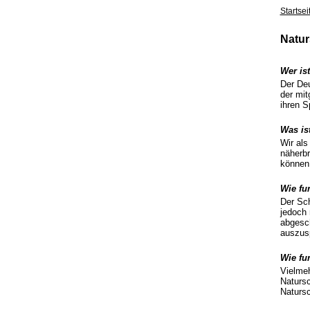
Startsei
Natur
Wer is
Der Deu
der mit
ihren S
Was is
Wir als
näherbr
können
Wie fun
Der Sch
jedoch 
abgesc
auszus
Wie fu
Vielmeh
Natursc
Natursc