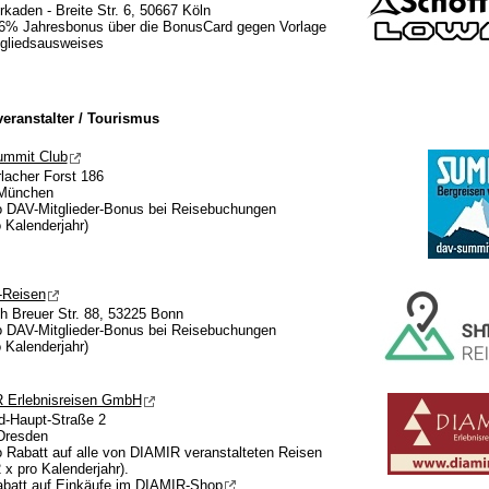
aden - Breite Str. 6, 50667 Köln
 6% Jahresbonus über die BonusCard gegen Vorlage
tgliedsausweises
eranstalter / Tourismus
mmit Club
lacher Forst 186
München
o DAV-Mitglieder-Bonus bei Reisebuchungen
o Kalenderjahr)
-Reisen
ch Breuer Str. 88, 53225 Bonn
o DAV-Mitglieder-Bonus bei Reisebuchungen
o Kalenderjahr)
 Erlebnisreisen GmbH
d-Haupt-Straße 2
Dresden
 Rabatt auf alle von DIAMIR veranstalteten Reisen
 x pro Kalenderjahr).
batt auf Einkäufe im
DIAMIR-Shop
.