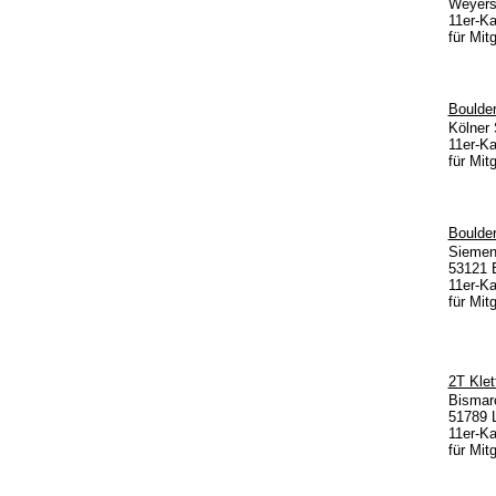
Weyers
11er-Ka
für Mit
Boulder
Kölner 
11er-Ka
für Mit
Boulder
Siemen
53121 
11er-Ka
für Mit
2T Klet
Bismar
51789 L
11er-Ka
für Mit