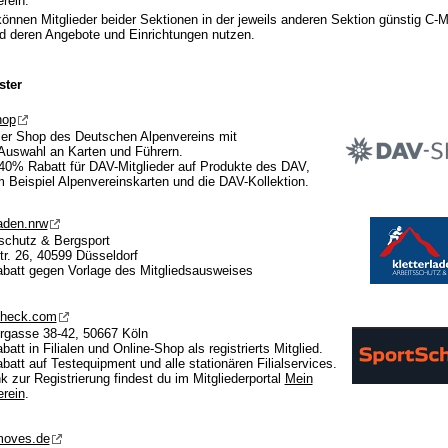
rein.
önnen Mitglieder beider Sektionen in der jeweils anderen Sektion günstig C-Mi
d deren Angebote und Einrichtungen nutzen.
ster
hop
ller Shop des Deutschen Alpenvereins mit
Auswahl an Karten und Führern.
40% Rabatt für DAV-Mitglieder auf Produkte des DAV,
 Beispiel Alpenvereinskarten und die DAV-Kollektion.
laden.nrw
schutz & Bergsport
tr. 26, 40599 Düsseldorf
batt gegen Vorlage des Mitgliedsausweises
check.com
rgasse 38-42, 50667 Köln
att in Filialen und Online-Shop als registrierts Mitglied.
att auf Testequipment und alle stationären Filialservices.
k zur Registrierung findest du im Mitgliederportal
Mein
rein
.
moves.de