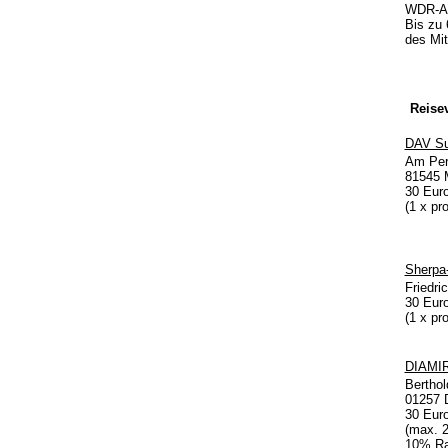
WDR-Ark
Bis zu
des Mi
Reisev
DAV Su
Am Per
81545 
30 Eur
(1 x pr
Sherpa
Friedri
30 Eur
(1 x pr
DIAMIR
Berthol
01257 
30 Euro
(max. 2
10% Ra