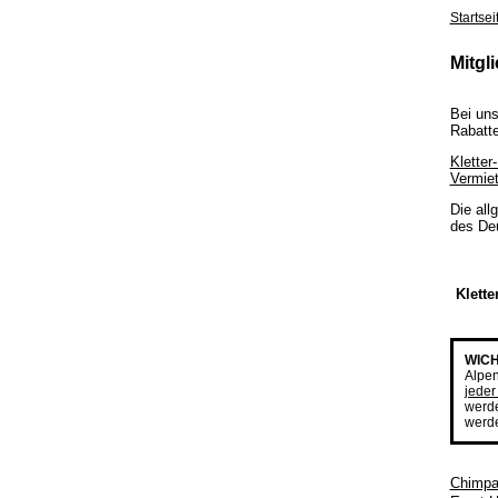
Startsei
Mitgl
Bei uns
Rabatte
Kletter
Vermiet
Die all
des Deu
Klette
WICH
Alpen
jeder
werde
werd
Chimpa