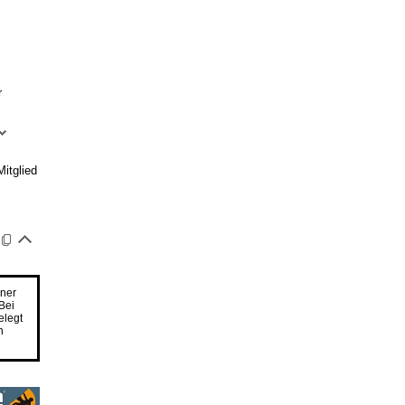
r
Mitglied
ner
Bei
elegt
n