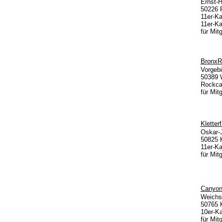
Ernst-H
50226 
11er-Ka
11er-Ka
für Mit
BronxR
Vorgebi
50389 
Rockcar
für Mit
Kletter
Oskar-
50825 
11er-Ka
für Mit
Canyon
Weichse
50765 
10er-Ka
für Mit