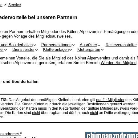
te
>
Service
iedervorteile bei unseren Partnern
eren Partnern erhalten Mitglieder des Kölner Alpenvereins Ermäßigungen ode
 gegen Vorlage des Mitgliedsausweises.
- und Boulderhallen
Partnersektionen
Ausrüster
Reiseveranstalter
er
Dienstleister
Kletteranlagen
Klettergärten
gemeinen Vorteile, die Sie als Mitglied des Kölner Alpenvereins und damit als 
tschen Alpenvereins genießen, erfahren Sie im Bereich
Werden Sie Mitglied
.
r- und Boulderhallen
TIG:
Das Angebot der ermäßigten Kletterhallenkarten gilt
nur für Mitglieder
des Köl
vereins. Die Karten dürfen nur durch die jeweiligen Bestellenden genutzt werden. 
 Benutzung
der Karten muss in den Kletterhallen der gültige Mitgliedsausweis vorg
n. Die Karten sind
nicht
übertragbar und dürfen auch
nicht
an Dritte weitergegebe
en.
nzodrome