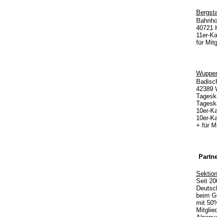
Bergsta
Bahnho
40721 
11er-Ka
für Mit
Wuppe
Badisch
42389 
Tageska
Tageska
10er-Ka
10er-Ka
+ für M
Partn
Sektion
Seit 20
Deutsch
beim GO
mit 50%
Mitgli