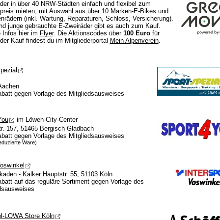
er in über 40 NRW-Städten einfach und flexibel zum
preis mieten, mit Auswahl aus über 10 Marken-E-Bikes und
nrädern (inkl. Wartung, Reparaturen, Schloss, Versicherung).
d junge gebrauchte E-Zweiräder gibt es auch zum Kauf.
 Infos hier im
Flyer
. Die Aktionscodes über
100 Euro
für
der Kauf findest du im Mitgliederportal
Mein Alpenverein
.
pezial
Aachen
batt gegen Vorlage des Mitgliedsausweises
You
im Löwen-City-Center
r. 157, 51465 Bergisch Gladbach
batt gegen Vorlage des Mitgliedsausweises
eduzierte Ware)
oswinkel
kaden - Kalker Hauptstr. 55, 51103 Köln
att auf das reguläre Sortiment gegen Vorlage des
edsausweises
el-LOWA Store Köln