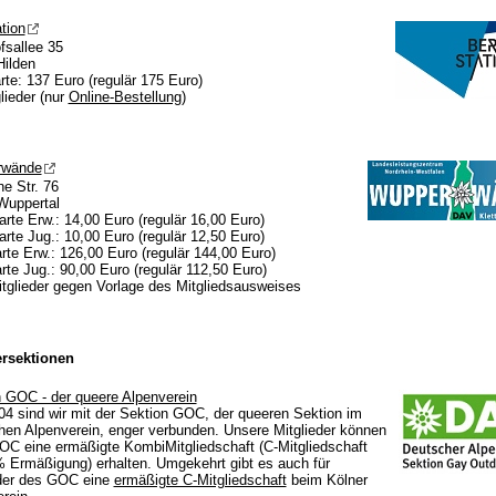
tion
fsallee 35
Hilden
rte: 137 Euro (regulär 175 Euro)
glieder (nur
Online-Bestellung
)
rwände
e Str. 76
Wuppertal
rte Erw.: 14,00 Euro (regulär 16,00 Euro)
rte Jug.: 10,00 Euro (regulär 12,50 Euro)
rte Erw.: 126,00 Euro (regulär 144,00 Euro)
rte Jug.: 90,00 Euro (regulär 112,50 Euro)
itglieder gegen Vorlage des Mitgliedsausweises
ersektionen
 GOC - der queere Alpenverein
04 sind wir mit der Sektion GOC, der queeren Sektion im
en Alpenverein, enger verbunden. Unsere Mitglieder können
C eine ermäßigte KombiMitgliedschaft (C-Mitgliedschaft
 Ermäßigung) erhalten. Umgekehrt gibt es auch für
eder des GOC eine
ermäßigte C-Mitgliedschaft
beim Kölner