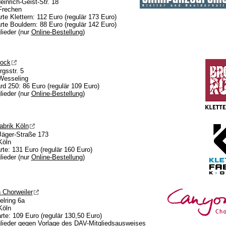
einrich-Geist-Str. 18
Frechen
rte Klettern: 112 Euro (regulär 173 Euro)
rte Bouldern: 88 Euro (regulär 142 Euro)
glieder (nur
Online-Bestellung
)
ock
rgsstr. 5
Wesseling
d 250: 86 Euro (regulär 109 Euro)
glieder (nur
Online-Bestellung
)
fabrik Köln
Jäger-Straße 173
Köln
rte: 131 Euro (regulär 160 Euro)
glieder (nur
Online-Bestellung
)
 Chorweiler
lring 6a
Köln
rte: 109 Euro (regulär 130,50 Euro)
glieder gegen Vorlage des DAV-Mitgliedsausweises