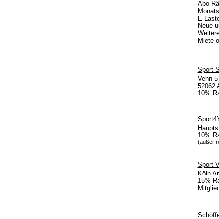
Abo-Räd
Monats
E-Laste
Neue un
Weitere
Miete o
Sport S
Venn 5
52062 
10% Ra
Sport4
Hauptst
10% Ra
(außer r
Sport V
Köln Ar
15% Rab
Mitgli
Schöff