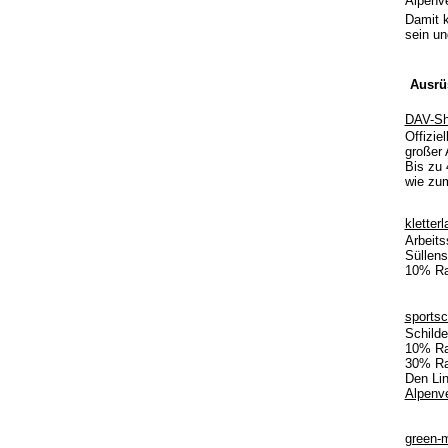
Alpenve
Damit k
sein un
Ausrü
DAV-S
Offizie
großer 
Bis zu 
wie zum
kletter
Arbeits
Süllens
10% Ra
sports
Schilde
10% Rab
30% Rab
Den Lin
Alpenve
green-