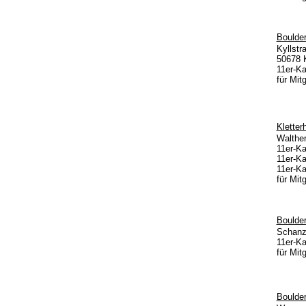
Boulder
Kyllstr
50678 
11er-Ka
für Mit
Kletter
Walther
11er-Ka
11er-Ka
11er-Ka
für Mit
Boulder
Schanz
11er-Ka
für Mit
Boulder