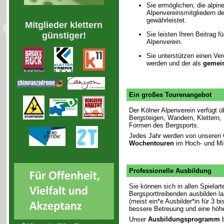
Sie ermöglichen, die alpin
Alpenvereinsmitgliedern d
gewährleistet.
Mitglieder klettern
Sie leisten Ihren Beitrag f
günstiger!
Alpenverein.
Sie unterstützen einen Ver
werden und der als
gemein
Ein großes Tourenangebot
Der Kölner Alpenverein verfügt 
Bergsteigen, Wandern, Klettern, 
Formen des Bergsports.
Jedes Jahr werden von unseren
Wochentouren
im Hoch- und Mit
Professionelle Ausbildung
Sie können sich in allen Spielar
Bergsporttreibenden ausbilden la
(meist ein*e Ausbilder*in für 3 b
bessere Betreuung und eine höhe
Unser
Ausbildungsprogramm
b