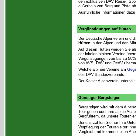
den exklusiven DAV Reise-, Spor
außerhalb von Berg und Piste ab
Ausführliche Informationen dazu
Vergünstigungen auf Hütten
Der Deutsche Alpenverein und di
Hütten
in den Alpen und den Mitt
Auf diesen Hütten werden Sie al
der lokalen alpinen Vereine übe
Vergünstigungen von bis zu 50%
von AVS, DAV und OeAV übernach
Welche alpinen Vereine am
Gege
des DAV-Bundesverbands.
Der Kölner Alpenverein unterhält 
Günstiger Bergsteigen
Bergsteigen wird mit dem Alpenve
Tour gehen oder ihre alpine Aus
Bergführern, da unsere Tourenlei
Bei uns zahlen Sie nur Ihre Unt
Verpflegung der Tourenleiter*inn
Vergleich mit kommerziellen Anb