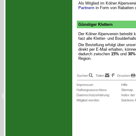
Als Mitglied im Kölner Alpenver
Partnern
in Form von Rabatten 
Günstiger Klettern
Der Kölner Alpenverein betreibt k
fast alle Kletter- und Boulderhal
Die Bestellung erfolgt über unse
direkt per E-Mail erhalten, könne
dadurch zwischen
15%
und
30%
Region.
Suchen
Teilen
Drucken
Impressum
Hilfe
Haftungsausschluss
Sitemap
Datenschutzerklärung
Index der
Mitglied werden
Sektions-