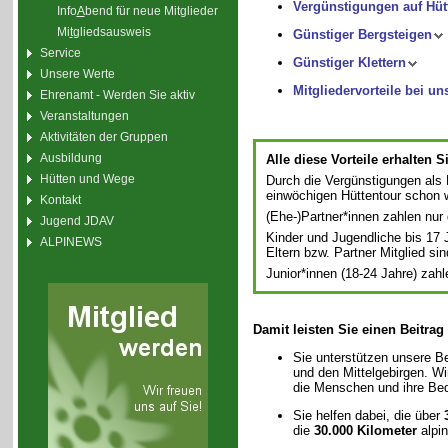
Vergünstigungen auf Hüt
Info
A
bend für neue Mitglieder
Mi
t
gliedsausweis
Günstiger Bergsteigen
Service
Günstiger Klettern
Unsere Werte
Mitgliedervorteile bei un
Ehrenamt - Werden Sie aktiv
Veranstaltungen
Aktivitäten der Gruppen
Ausbildung
Alle diese Vorteile erhalten 
Hütten und Wege
Durch die Vergünstigungen als M
einwöchigen Hüttentour schon 
Kontakt
(Ehe-)Partner*innen zahlen nur 
Jugend JDAV
Kinder und Jugendliche bis 17
ALPINEWS
Eltern bzw. Partner Mitglied sin
Junior*innen (18-24 Jahre) zahl
Damit leisten Sie einen Beitra
Sie unterstützen unsere
und den Mittelgebirgen. Wi
die Menschen und ihre Bedü
Sie helfen dabei, die über
die
30.000 Kilometer
alpin