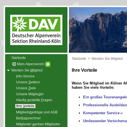
Startseite
Startseite
>
Werden Sie Mitglied
Mein Alpenverein
Ihre Vorteile
Werden Sie
M
itglied
I
nfo-Service
Unsere
S
ektion
Wenn Sie Mitglied im Kölner Al
haben Sie viele Vorteile:
Unsere
Z
iele
Unsere Mitglie
d
er
Ein großes Tourenangeb
Häufig gestellte
F
ragen
Professionelle Ausbildu
Ihre
V
orteile
Mitglieds
b
eiträge und AGB
Kompetenter Service
Beit
r
agsrechner
Umfassender Versicheru
Mitglieder
w
erben Mitglieder