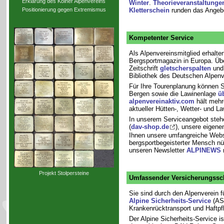
Erklärung des Kölner Alpenvereins
Winter
.
Theorieveranstaltunge
Kletterschein
runden das Angebo
Positionierung gegen Extremismus
Kompetenter Service
Als Alpenvereinsmitglied erhalt
Bergsportmagazin in Europa. Übe
Zeitschrift
gletscherspalten
und 
Bibliothek des Deutschen Alpenv
Für Ihre Tourenplanung können 
Bergen sowie die Lawinenlage
ü
alpenvereinaktiv.com
hält mehre
aktueller Hütten-, Wetter- und L
In unserem Serviceangebot ste
(
dav-shop.de
), unsere eigen
Ihnen unsere umfangreiche Webse
bergsportbegeisterter Mensch nü
unseren Newsletter
ALPINEWS
m
Projekt Stolpersteine
Umfassender Versicherungssc
Sie sind durch den Alpenverein fü
Alpine Sicherheits-Service
(ASS
Krankenrücktransport und Haftpfl
Der Alpine Sicherheits-Service is