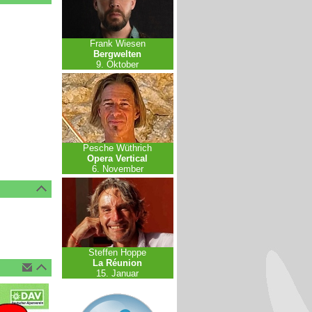
Frank Wiesen
Bergwelten
9. Oktober
Pesche Wüthrich
Opera Vertical
6. November
Steffen Hoppe
La Réunion
15. Januar