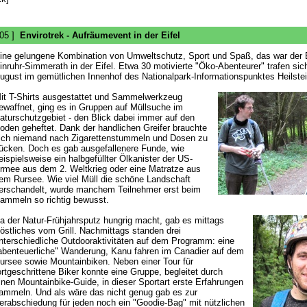
 05 ]
Envirotrek - Aufräumevent in der Eifel
ine gelungene Kombination von Umweltschutz, Sport und Spaß, das war der E
inruhr-Simmerath in der Eifel. Etwa 30 motivierte "Öko-Abenteurer" trafen sic
ugust im gemütlichen Innenhof des Nationalpark-Informationspunktes Heilste
it T-Shirts ausgestattet und Sammelwerkzeug
ewaffnet, ging es in Gruppen auf Müllsuche im
aturschutzgebiet - den Blick dabei immer auf den
oden geheftet. Dank der handlichen Greifer brauchte
ich niemand nach Zigarettenstummeln und Dosen zu
ücken. Doch es gab ausgefallenere Funde, wie
eispielsweise ein halbgefüllter Ölkanister der US-
rmee aus dem 2. Weltkrieg oder eine Matratze aus
em Rursee. Wie viel Müll die schöne Landschaft
erschandelt, wurde manchem Teilnehmer erst beim
ammeln so richtig bewusst.
a der Natur-Frühjahrsputz hungrig macht, gab es mittags
östliches vom Grill. Nachmittags standen drei
nterschiedliche Outdooraktivitäten auf dem Programm: eine
abenteuerliche" Wanderung, Kanu fahren im Canadier auf dem
ursee sowie Mountainbiken. Neben einer Tour für
ortgeschrittene Biker konnte eine Gruppe, begleitet durch
inen Mountainbike-Guide, in dieser Sportart erste Erfahrungen
ammeln. Und als wäre das nicht genug gab es zur
erabschiedung für jeden noch ein "Goodie-Bag" mit nützlichen