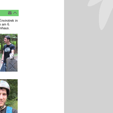
nvirotrek in
h am 6.
inhaus.