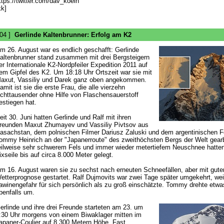
ttps://twitter.com/dav_koeln
kk]
 04 ]
Gerlinde Kaltenbrunner: Erfolg am K2
m 26. August war es endlich geschafft: Gerlinde
altenbrunner stand zusammen mit drei Bergsteigern
er Internationale K2-Nordpfeiler Expedition 2011 auf
em Gipfel des K2. Um 18:18 Uhr Ortszeit war sie mit
axut, Vassiliy und Darek ganz oben angekommen.
amit ist sie die erste Frau, die alle vierzehn
chttausender ohne Hilfe von Flaschensauerstoff
estiegen hat.
eit 30. Juni hatten Gerlinde und Ralf mit ihren
reunden Maxut Zhumayev und Vassiliy Pivtsov aus
asachstan, dem polnischen Filmer Dariusz Zaluski und dem argentinischen F
ommy Heinrich an der "Japanerroute" des zweithöchsten Bergs der Welt gearbe
eilweise sehr schwerem Fels und immer wieder metertiefem Neuschnee hatten
ixseile bis auf circa 8.000 Meter gelegt.
m 16. August waren sie zu sechst nach erneuten Schneefällen, aber mit gute
etterprognose gestartet. Ralf Dujmovits war zwei Tage später umgekehrt, weil
awinengefahr für sich persönlich als zu groß einschätzte. Tommy drehte etwa
benfalls um.
erlinde und ihre drei Freunde starteten am 23. um
:30 Uhr morgens von einem Biwaklager mitten im
apaner-Coulier auf 8.300 Metern Höhe. Fast