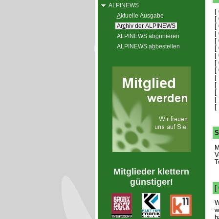
ALPI
N
EWS
[
A
ktuelle Ausgabe
[
Ar
c
hiv der ALPINEWS
[
[
ALPINEWS ab
o
nnieren
[
ALPINEWS a
b
bestellen
[
[
[
[
[
[
[
[
[
S
M
V
T
Mitglieder klettern
günstiger!
[
W
w
h