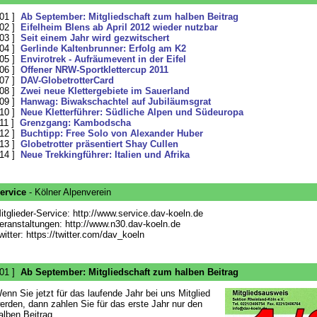
 01 ]
Ab September: Mitgliedschaft zum halben Beitrag
 02 ]
Eifelheim Blens ab April 2012 wieder nutzbar
 03 ]
Seit einem Jahr wird gezwitschert
 04 ]
Gerlinde Kaltenbrunner: Erfolg am K2
 05 ]
Envirotrek - Aufräumevent in der Eifel
 06 ]
Offener NRW-Sportklettercup 2011
 07 ]
DAV-GlobetrotterCard
 08 ]
Zwei neue Klettergebiete im Sauerland
 09 ]
Hanwag: Biwakschachtel auf Jubiläumsgrat
 10 ]
Neue Kletterführer: Südliche Alpen und Südeuropa
 11 ]
Grenzgang: Kambodscha
 12 ]
Buchtipp: Free Solo von Alexander Huber
 13 ]
Globetrotter präsentiert Shay Cullen
 14 ]
Neue Trekkingführer: Italien und Afrika
ervice
- Kölner Alpenverein
itglieder-Service: http://www.service.dav-koeln.de
eranstaltungen: http://www.n30.dav-koeln.de
witter: https://twitter.com/dav_koeln
 01 ]
Ab September: Mitgliedschaft zum halben Beitrag
enn Sie jetzt für das laufende Jahr bei uns Mitglied
erden, dann zahlen Sie für das erste Jahr nur den
alben Beitrag.