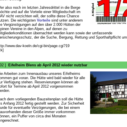
er also noch im letzten Jahresdrittel in die Berge
öchte und auf die Vorteile einer Mitgliedschaft im
AV nicht verzichten will, der sollte diese Chance
utzen. Die wichtigsten
Vorteile
sind unter anderem
ie Vergünstigungen auf den über 2.000 Hütten der
lpinen Vereine in den Alpen, auf denen zu
itgliederkonditionen übernachtet werden kann sowie der umfassende
ersicherungsschutz, der die Suche, Bergung, Rettung und Sporthaftpflicht um
ttp://www.dav-koeln.de/cgi-bin/page.cgi?19
kk]
 02 ]
Eifelheim Blens ab April 2012 wieder nutzbar
ie Arbeiten zum Innenausbau unseres Eifelheims
ommen gut voran. Die Hütte wird bald wieder für alle
ur Verfügung stehen. Reservierungen können ab
ofort für Termine ab April 2012 vorgenommen
erden.
ach dem vorliegenden Bauzeitenplan soll die Hütte
is Anfang 2012 fertig gestellt werden. Zur Sicherheit
urde für eventuelle Verzögerungen, die bei einem
auvorhanden dieser Größe immer vorkommen
önnen, ein Puffer von circa drei Monaten
ingerechnet.