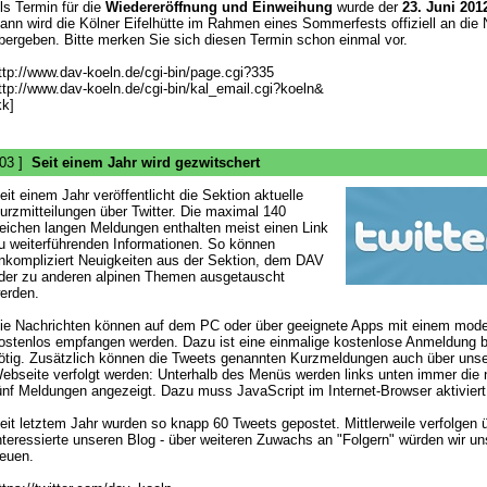
ls Termin für die
Wiedereröffnung und Einweihung
wurde der
23. Juni 201
ann wird die Kölner Eifelhütte im Rahmen eines Sommerfests offiziell an die 
bergeben. Bitte merken Sie sich diesen Termin schon einmal vor.
ttp://www.dav-koeln.de/cgi-bin/page.cgi?335
ttp://www.dav-koeln.de/cgi-bin/kal_email.cgi?koeln&
kk]
 03 ]
Seit einem Jahr wird gezwitschert
eit einem Jahr veröffentlicht die Sektion aktuelle
urzmitteilungen über Twitter. Die maximal 140
eichen langen Meldungen enthalten meist einen Link
u weiterführenden Informationen. So können
nkompliziert Neuigkeiten aus der Sektion, dem DAV
der zu anderen alpinen Themen ausgetauscht
erden.
ie Nachrichten können auf dem PC oder über geeignete Apps mit einem mod
ostenlos empfangen werden. Dazu ist eine einmalige kostenlose Anmeldung be
ötig. Zusätzlich können die Tweets genannten Kurzmeldungen auch über uns
ebseite verfolgt werden: Unterhalb des Menüs werden links unten immer die
ünf Meldungen angezeigt. Dazu muss JavaScript im Internet-Browser aktiviert
eit letztem Jahr wurden so knapp 60 Tweets gepostet. Mittlerweile verfolgen 
nteressierte unseren Blog - über weiteren Zuwachs an "Folgern" würden wir un
reuen.