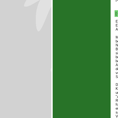
[
E
E
A
M
b
N
B
s
b
b
A
d
v
S
D
K
u
"
R
f
e
s
V