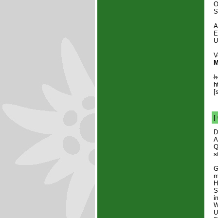
O
S
A
E
U
V
M
h
h
[
[
D
A
Q
s
G
m
H
S
i
W
U