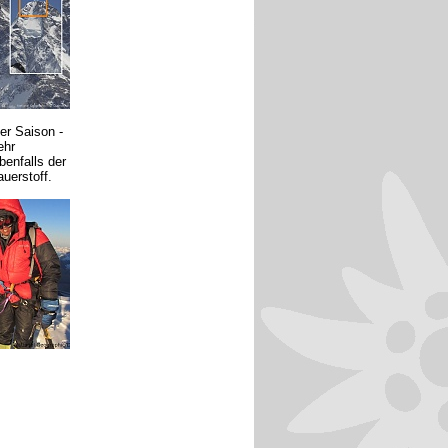
er Saison -
ehr
enfalls der
uerstoff.