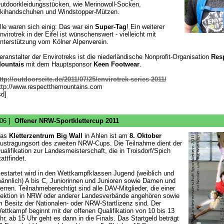
utdoorkleidungsstücken, wie Merinowoll-Socken,
kihandschuhen und Windstopper-Mützen.
lle waren sich einig: Das war ein
Super-Tag
! Ein weiterer
nvirotrek in der Eifel ist wünschenswert - vielleicht mit
nterstützung vom Kölner Alpenverein.
eranstalter der Envirotreks ist die niederländische Nonprofit-Organisation
Resp
ountais
mit dem Hauptsponsor
Keen Footwear
.
ttp://outdoorseite.de/2011/07/25/envirotrek-series-2011/
ttp://www.respectthemountains.com
sd]
 06 ]
Offener NRW-Sportklettercup 2011
as
Kletterzentrum Big Wall
in Ahlen ist am
8. Oktober
ustragungsort des zweiten NRW-Cups. Die Teilnahme dient der
ualifikation zur Landesmeisterschaft, die in Troisdorf/Spich
tattfindet.
estartet wird in den Wettkampfklassen Jugend (weiblich und
ännlich) A bis C, Juniorinnen und Junioren sowie Damen und
erren. Teilnahmeberechtigt sind alle DAV-Mitglieder, die einer
ektion in NRW oder anderer Landesverbände angehören sowie
m Besitz der Nationalen- oder NRW-Startlizenz sind. Der
ettkampf beginnt mit der offenen Qualifikation von 10 bis 13
hr, ab 15 Uhr geht es dann in die Finals. Das Startgeld beträgt