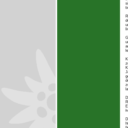
s
t
R
d
u
l
G
u
a
l
K
z
K
J
g
d
z
l
D
R
E
h
D
h
[