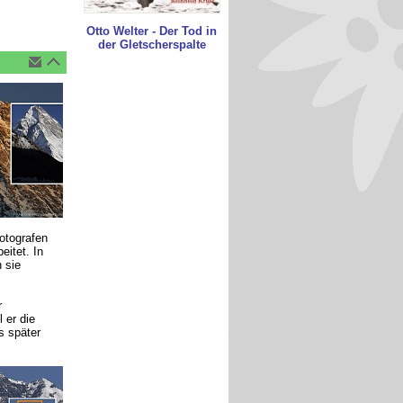
Otto Welter - Der Tod in
der Gletscherspalte
otografen
itet. In
 sie
r
 er die
s später