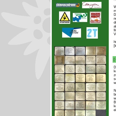
W
m
D
n
d
a
M
V
h
[
[
D
k
z
s
w
N
b
w
B
k
e