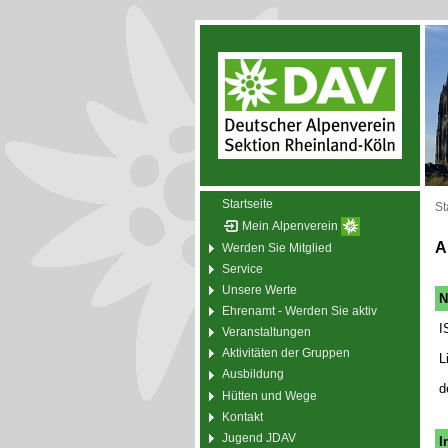
Startseite
St
Mein Alpenverein
A
Werden Sie Mitglied
Service
Unsere Werte
N
Ehrenamt - Werden Sie aktiv
I
Veranstaltungen
Aktivitäten der Gruppen
L
Ausbildung
d
Hütten und Wege
Kontakt
Jugend JDAV
I