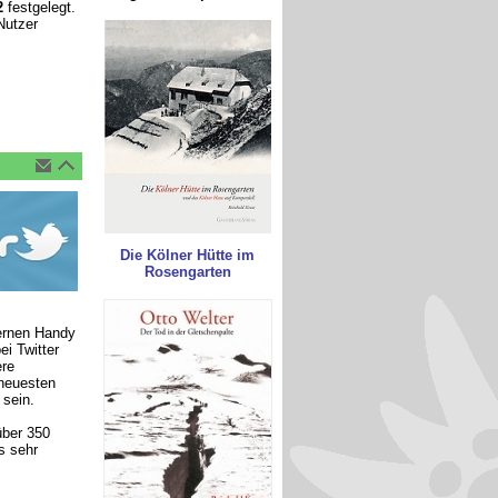
2
festgelegt.
Nutzer
Die Kölner Hütte im
Rosengarten
ernen Handy
i Twitter
ere
 neuesten
 sein.
über 350
s sehr