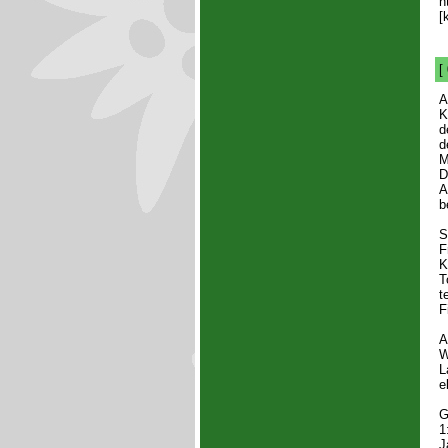
h
[
[
A
K
d
d
M
D
A
b
S
F
K
T
t
F
A
W
L
e
G
1
J