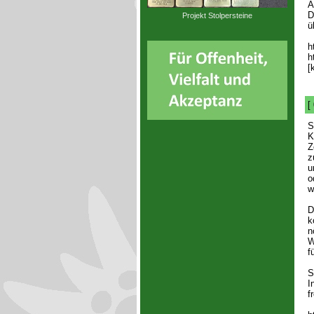
A
D
Projekt Stolpersteine
ü
h
h
[
[
S
K
Z
z
u
o
w
D
k
n
W
f
S
I
f