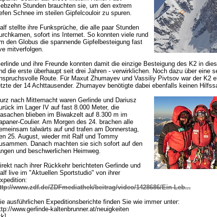
iebzehn Stunden brauchten sie, um den extrem
iefen Schnee im steilen Gipfelcouloir zu spuren.
alf stellte ihre Funksprüche, die alle paar Stunden
urchkamen, sofort ins Internet. So konnten viele rund
m den Globus die spannende Gipfelbesteigung fast
ive mitverfolgen.
erlinde und ihre Freunde konnten damit die einzige Besteigung des K2 in dies
nd die erste überhaupt seit drei Jahren - verwirklichen. Noch dazu über eine s
nspruchsvolle Route. Für Maxut Zhumayev und Vassiliy Pivtsov war der K2 eb
etzte der 14 Achttausender. Zhumayev benötigte dabei ebenfalls keinen Hilfssa
urz nach Mitternacht waren Gerlinde und Dariusz
urück im Lager IV auf fast 8.000 Meter, die
asachen blieben im Biwakzelt auf 8.300 m im
apaner-Coulier. Am Morgen des 24. brachen alle
emeinsam talwärts auf und trafen am Donnerstag,
en 25. August, wieder mit Ralf und Tommy
usammen. Danach machten sie sich sofort auf den
angen und beschwerlichen Heimweg.
irekt nach ihrer Rückkehr berichteten Gerlinde und
alf live im "Aktuellen Sportstudio" von ihrer
xpedition:
ttp://www.zdf.de/ZDFmediathek/beitrag/video/1428686/Ein-Leb...
ie ausführlichen Expeditionsberichte finden Sie wie immer unter:
ttp://www.gerlinde-kaltenbrunner.at/neuigkeiten
kk]