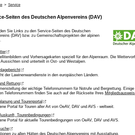
te
>
Service
ce-Seiten des Deutschen Alpenvereins (DAV)
nden Sie Links zu den Service-Seiten des Deutschen
reins (DAV) bzw. zu Gemeinschaftsprojekten der alpinen
.
ter
ellitenbildern und Vorhersagekarten speziell für den Alpenraum. Die Wettervo
 Aussichten sind unterteilt in Ost- und Westalpen.
lagebericht
ht der Lawinenwarndienste in den europäischen Ländern.
und Rettung
nstellung der wichtige Telefonnummern für Notrufe und Bergrettung. Einige 
en Telefonnummern finden Sie auch auf der Rückseite Ihres
Mitgliedsausweis
lanung und Tourenportal
ene Portal für Touren aller Art von OeAV, DAV und AVS - weltweit.
Auskunft, Tourenbedingungen
ene Portal für aktuelle Tourenbedingungen von OeAV, DAV und AVS.
suche
tionen zu allen Hütten des Deutschen Alpenvereins mit Ausstattung,