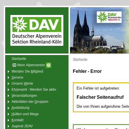
Startseite
Startseite
Mein Alpenverein
Fehler - Error
Werden Sie
M
itglied
S
ervice
Unsere
W
erte
Ein Fehler ist aufgetreten:
Eh
r
enamt - Werden Sie aktiv
V
eranstaltungen
Falscher Seitenaufruf
Aktivitäten der
G
ruppen
Die von Ihnen aufgerufene Seite 
A
usbildung
H
ütten und Wege
K
ontakt
Jugend JDAV