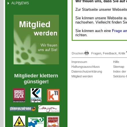
Wir freuen uns, dass Sie auf
ALPI
N
EWS
Zur Startseite unserer Webseite
Sie können unsere Webseite a
nachsehen. Vielleicht finden S
Sie können auch eine
Frage a
richten.
Drucken
Fragen, Feedback, Kritik
Impressum
Hilfe
Haftungsausschluss
Sitemap
Datenschutzerklärung
Index der
Mitglieder klettern
Mitglied werden
Sektions-
günstiger!