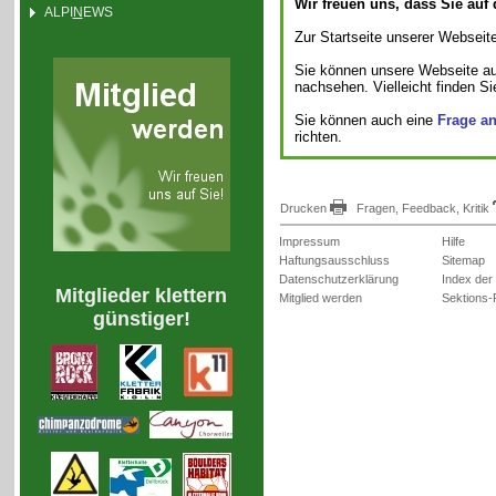
Wir freuen uns, dass Sie auf
ALPI
N
EWS
Zur Startseite unserer Webseite
Sie können unsere Webseite a
nachsehen. Vielleicht finden S
Sie können auch eine
Frage a
richten.
Drucken
Fragen, Feedback, Kritik
Impressum
Hilfe
Haftungsausschluss
Sitemap
Datenschutzerklärung
Index der
Mitglieder klettern
Mitglied werden
Sektions-
günstiger!