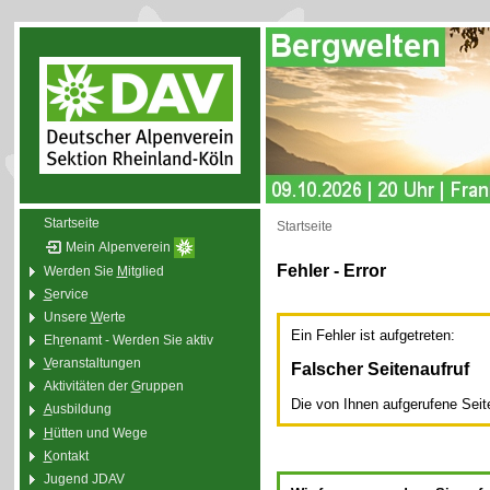
Startseite
Startseite
Mein Alpenverein
Fehler - Error
Werden Sie
M
itglied
S
ervice
Unsere
W
erte
Ein Fehler ist aufgetreten:
Eh
r
enamt - Werden Sie aktiv
V
eranstaltungen
Falscher Seitenaufruf
Aktivitäten der
G
ruppen
Die von Ihnen aufgerufene Seite 
A
usbildung
H
ütten und Wege
K
ontakt
Jugend JDAV