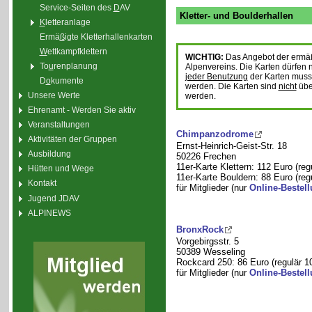
Service-Seiten des
D
AV
Kletter- und Boulderhallen
K
letteranlage
Ermä
ß
igte Kletterhallenkarten
W
ettkampfklettern
WICHTIG:
Das Angebot der ermäßi
To
u
renplanung
Alpenvereins. Die Karten dürfen 
jeder Benutzung
der Karten muss 
D
o
kumente
werden. Die Karten sind
nicht
übe
Unsere Werte
werden.
Ehrenamt - Werden Sie aktiv
Veranstaltungen
Chimpanzodrome
Aktivitäten der Gruppen
Ernst-Heinrich-Geist-Str. 18
Ausbildung
50226 Frechen
11er-Karte Klettern: 112 Euro (reg
Hütten und Wege
11er-Karte Bouldern: 88 Euro (reg
Kontakt
für Mitglieder (nur
Online-Bestel
Jugend JDAV
ALPINEWS
BronxRock
Vorgebirgsstr. 5
50389 Wesseling
Rockcard 250: 86 Euro (regulär 1
für Mitglieder (nur
Online-Bestel