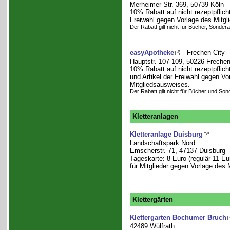
Merheimer Str. 369, 50739 Köln
10% Rabatt auf nicht rezeptpflicht
Freiwahl gegen Vorlage des Mitgl
Der Rabatt gilt nicht für Bücher, Sonde
easyApotheke
- Frechen-City
Hauptstr. 107-109, 50226 Freche
10% Rabatt auf nicht rezeptpflicht
und Artikel der Freiwahl gegen Vo
Mitgliedsausweises.
Der Rabatt gilt nicht für Bücher und So
Kletteranlagen
Kletteranlage Duisburg
Landschaftspark Nord
Emscherstr. 71, 47137 Duisburg
Tageskarte: 8 Euro (regulär 11 Eu
für Mitglieder gegen Vorlage des
Klettergärten
Klettergarten Bochumer Bruch
42489 Wülfrath