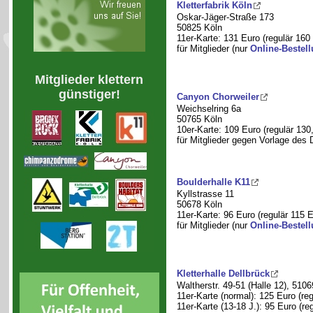
Kletterfabrik Köln
Oskar-Jäger-Straße 173
50825 Köln
11er-Karte: 131 Euro (regulär 160
für Mitglieder (nur
Online-Bestel
Mitglieder klettern
günstiger!
Canyon Chorweiler
Weichselring 6a
50765 Köln
10er-Karte: 109 Euro (regulär 130
für Mitglieder gegen Vorlage des
Boulderhalle K11
Kyllstrasse 11
50678 Köln
11er-Karte: 96 Euro (regulär 115 E
für Mitglieder (nur
Online-Bestel
Kletterhalle Dellbrück
Waltherstr. 49-51 (Halle 12), 5106
11er-Karte (normal): 125 Euro (re
11er-Karte (13-18 J.): 95 Euro (re