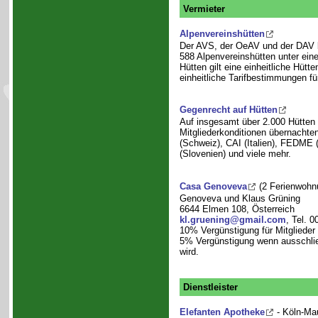
Vermieter
Alpenvereinshütten
Der AVS, der OeAV und der DAV
588 Alpenvereinshütten unter ein
Hütten gilt eine einheitliche Hütt
einheitliche Tarifbestimmungen fü
Gegenrecht auf Hütten
Auf insgesamt über 2.000 Hütten 
Mitgliederkonditionen übernach
(Schweiz), CAI (Italien), FEDME 
(Slovenien) und viele mehr.
Casa Genoveva
(2 Ferienwohn
Genoveva und Klaus Grüning
6644 Elmen 108, Österreich
kl.gruening@gmail.com
, Tel. 
10% Vergünstigung für Mitglieder
5% Vergünstigung wenn ausschließ
wird.
Dienstleister
Elefanten Apotheke
- Köln-Ma