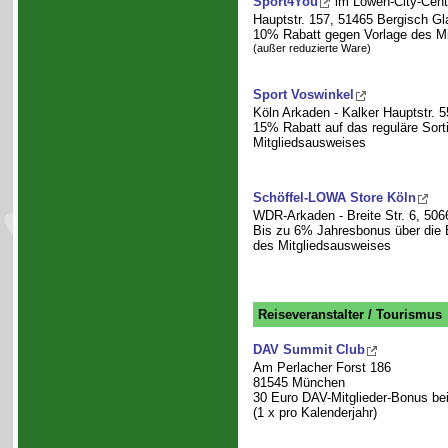
Sport4You
im Löwen-City-Cent
Hauptstr. 157, 51465 Bergisch G
10% Rabatt gegen Vorlage des Mi
(außer reduzierte Ware)
Sport Voswinkel
Köln Arkaden - Kalker Hauptstr. 5
15% Rabatt auf das reguläre Sort
Mitgliedsausweises
Schöffel-LOWA Store Köln
WDR-Arkaden - Breite Str. 6, 506
Bis zu 6% Jahresbonus über die
des Mitgliedsausweises
Reiseveranstalter / Tourismus
DAV Summit Club
Am Perlacher Forst 186
81545 München
30 Euro DAV-Mitglieder-Bonus be
(1 x pro Kalenderjahr)