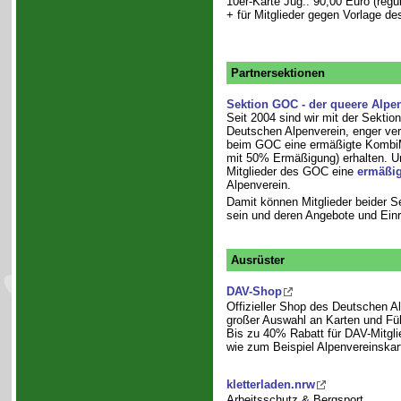
10er-Karte Jug.: 90,00 Euro (regu
+ für Mitglieder gegen Vorlage d
Partnersektionen
Sektion GOC - der queere Alpe
Seit 2004 sind wir mit der Sekti
Deutschen Alpenverein, enger ve
beim GOC eine ermäßigte KombiMi
mit 50% Ermäßigung) erhalten. Um
Mitglieder des GOC eine
ermäßig
Alpenverein.
Damit können Mitglieder beider Se
sein und deren Angebote und Einr
Ausrüster
DAV-Shop
Offizieller Shop des Deutschen A
großer Auswahl an Karten und Füh
Bis zu 40% Rabatt für DAV-Mitgli
wie zum Beispiel Alpenvereinskar
kletterladen.nrw
Arbeitsschutz & Bergsport