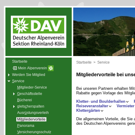
Startseite
Startseite
>
Service
Mein Alpenverein
Mitgliedervorteile bei un
Werden Sie Mitglied
S
ervice
M
itglieder-Service
Bei unseren Partnern erhalten Mi
Rabatte gegen Vorlage des Mitgl
G
eschäftsstelle
B
ücherei
Kletter- und Boulderhallen
Reiseveranstalter
Vermieter
glets
c
herspalten
Klettergärten
Ausr
ü
stungsverleih
Die allgemeinen Vorteile, die Sie 
Mi
t
gliedervorteile
des Deutschen Alpenvereins geni
P
anorama
V
ersicherungsschutz