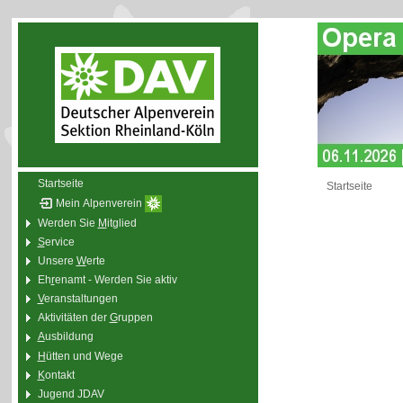
Startseite
Startseite
Mein Alpenverein
Werden Sie
M
itglied
S
ervice
Unsere
W
erte
Eh
r
enamt - Werden Sie aktiv
V
eranstaltungen
Aktivitäten der
G
ruppen
A
usbildung
H
ütten und Wege
K
ontakt
Jugend JDAV