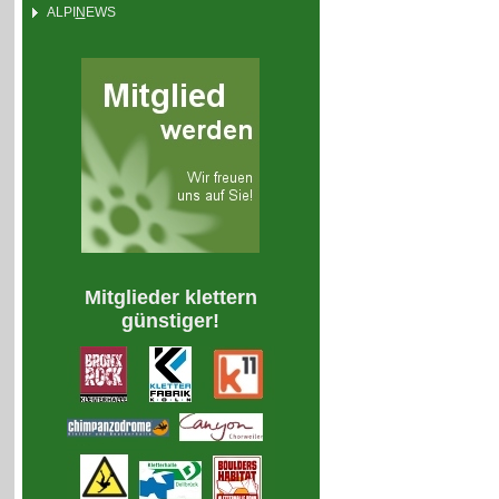
ALPI
N
EWS
Mitglieder klettern
günstiger!