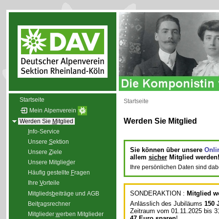
Startseite
Startseite
Mein Alpenverein
Werden Sie Mitglied
Werden Sie
M
itglied
I
nfo-Service
Unsere
S
ektion
Sie können über unsere
Onlin
Unsere
Z
iele
allem
sicher
Mitglied werden
Unsere Mitglie
d
er
Ihre persönlichen Daten sind dab
Häufig gestellte
F
ragen
Ihre
V
orteile
SONDERAKTION :
Mitglied 
Mitglieds
b
eiträge und AGB
Anlässlich des Jubiläums
150 
Beit
r
agsrechner
Zeitraum vom 01.11.2025 bis 31
Mitglieder
w
erben Mitglieder
47 Euro sparen
!