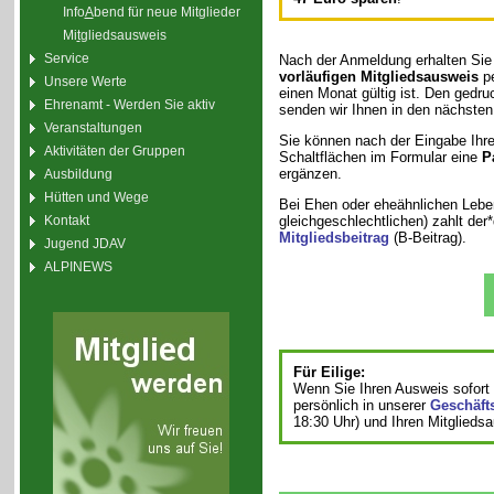
Info
A
bend für neue Mitglieder
Mi
t
gliedsausweis
Service
Nach der Anmeldung erhalten Sie
vorläufigen Mitgliedsausweis
pe
Unsere Werte
einen Monat gültig ist. Den gedr
Ehrenamt - Werden Sie aktiv
senden wir Ihnen in den nächsten
Veranstaltungen
Sie können nach der Eingabe Ihre
Aktivitäten der Gruppen
Schaltflächen im Formular eine
P
ergänzen.
Ausbildung
Hütten und Wege
Bei Ehen oder eheähnlichen Leb
gleichgeschlechtlichen) zahlt der
Kontakt
Mitgliedsbeitrag
(B-Beitrag).
Jugend JDAV
ALPINEWS
Für Eilige:
Wenn Sie Ihren Ausweis sofort 
persönlich in unserer
Geschäfts
18:30 Uhr) und Ihren Mitglieds