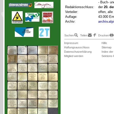
- Buch- un
Redaktionsschluss:
der
20. d
Verteiler:
offen, all
Auflage:
43.000 Em
Archiv:
archiv.al
Suchen
Teilen
Drucken
Impressum
Hilfe
Haftungsausschluss
Sitemap
Datenschutzerklärung
Index der
Mitglied werden
Sektions-