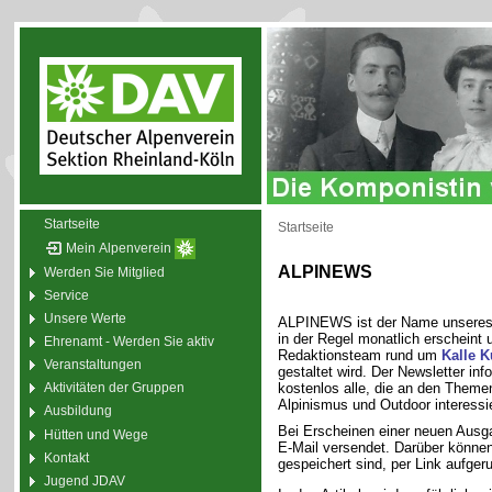
Startseite
Startseite
Mein Alpenverein
ALPINEWS
Werden Sie Mitglied
Service
Unsere Werte
ALPINEWS ist der Name unsere
in der Regel monatlich erscheint
Ehrenamt - Werden Sie aktiv
Redaktionsteam rund um
Kalle 
Veranstaltungen
gestaltet wird. Der Newsletter inf
kostenlos alle, die an den Theme
Aktivitäten der Gruppen
Alpinismus und Outdoor interessie
Ausbildung
Bei Erscheinen einer neuen Ausg
Hütten und Wege
E-Mail versendet. Darüber können 
Kontakt
gespeichert sind, per Link aufger
Jugend JDAV