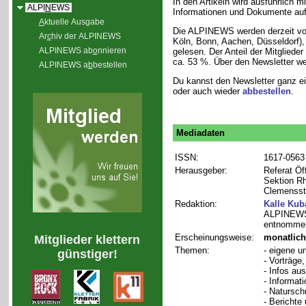
In den Artikeln wird ausführlich m
ALPI
N
EWS
Informationen und Dokumente auf
A
ktuelle Ausgabe
Die ALPINEWS werden derzeit v
Ar
c
hiv der ALPINEWS
Köln, Bonn, Aachen, Düsseldorf)
ALPINEWS ab
o
nnieren
gelesen. Der Anteil der Mitgliede
ca. 53 %. Über den Newsletter wer
ALPINEWS a
b
bestellen
Du kannst den Newsletter ganz e
oder auch wieder
abbestellen
.
Mediadaten
ISSN:
1617-0563
Herausgeber:
Referat Öf
Sektion Rh
Clemensstr
Redaktion:
Kalle Kub
ALPINEWS 
entnommen
Erscheinungsweise:
monatlich
Mitglieder klettern
Themen:
- eigene u
günstiger!
- Vorträge
- Infos au
- Informat
- Natursch
- Bericht