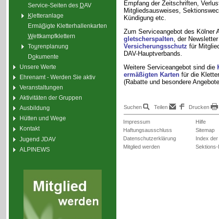
Empfang der Zeitschriften, Verlus
Service-Seiten des
D
AV
Mitgliedsausweises, Sektionswec
K
letteranlage
Kündigung etc.
Ermä
ß
igte Kletterhallenkarten
Zum Serviceangebot des Kölner A
W
ettkampfklettern
gletscherspalten
, der Newslette
Versicherungsschutz
für Mitgli
To
u
renplanung
DAV-Hauptverbands.
D
o
kumente
Weitere Serviceangebot sind die
Unsere Werte
ermäßigten Karten
für die Klette
Ehrenamt - Werden Sie aktiv
(Rabatte und besondere Angebote
Veranstaltungen
Aktivitäten der Gruppen
Suchen
Teilen
Drucken
Ausbildung
Hütten und Wege
Impressum
Hilfe
Kontakt
Haftungsausschluss
Sitemap
Datenschutzerklärung
Index der
Jugend JDAV
Mitglied werden
Sektions-
ALPINEWS