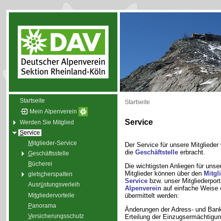
Startseite
Startseite
Mein Alpenverein
Service
Werden Sie Mitglied
S
ervice
M
itglieder-Service
Der Service für unsere Mitglieder 
die
Geschäftstelle
erbracht.
G
eschäftsstelle
B
ücherei
Die wichtigsten Anliegen für unse
Mitglieder können über den
Mitgl
glets
c
herspalten
Service
bzw. unser Mitgliederpor
Ausr
ü
stungsverleih
Alpenverein
auf einfache Weise 
Mi
t
gliedervorteile
übermittelt werden:
P
anorama
Änderungen der Adress- und Ban
V
ersicherungsschutz
Erteilung der Einzugsermächtigun